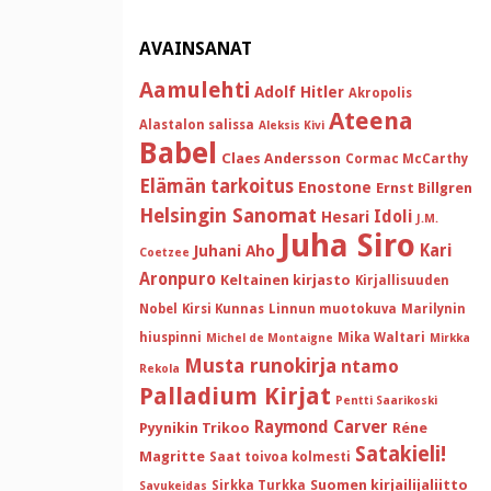
AVAINSANAT
Aamulehti
Adolf Hitler
Akropolis
Ateena
Alastalon salissa
Aleksis Kivi
Babel
Claes Andersson
Cormac McCarthy
Elämän tarkoitus
Enostone
Ernst Billgren
Helsingin Sanomat
Idoli
Hesari
J.M.
Juha Siro
Kari
Juhani Aho
Coetzee
Aronpuro
Keltainen kirjasto
Kirjallisuuden
Nobel
Kirsi Kunnas
Linnun muotokuva
Marilynin
hiuspinni
Mika Waltari
Michel de Montaigne
Mirkka
Musta runokirja
ntamo
Rekola
Palladium Kirjat
Pentti Saarikoski
Raymond Carver
Pyynikin Trikoo
Réne
Satakieli!
Magritte
Saat toivoa kolmesti
Suomen kirjailijaliitto
Sirkka Turkka
Savukeidas