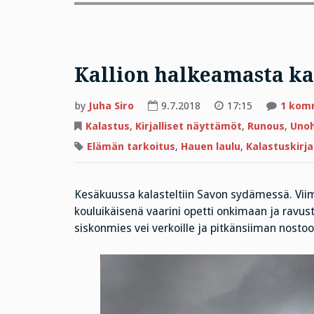
Kallion halkeamasta ka
by
Juha Siro
9.7.2018
17:15
1 kom
Kalastus
,
Kirjalliset näyttämöt
,
Runous
,
Unoh
Elämän tarkoitus
,
Hauen laulu
,
Kalastuskirja
Kesäkuussa kalasteltiin Savon sydämessä. Viime
kouluikäisenä vaarini opetti onkimaan ja ravu
siskonmies vei verkoille ja pitkänsiiman nostoon