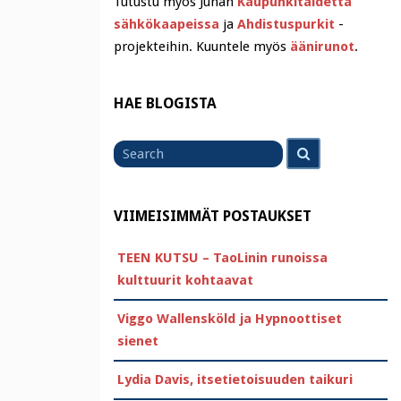
Tutustu myös Juhan
Kaupunkitaidetta
sähkökaapeissa
ja
Ahdistuspurkit
-
projekteihin. Kuuntele myös
äänirunot
.
HAE BLOGISTA
Search
Search
for
VIIMEISIMMÄT POSTAUKSET
TEEN KUTSU – TaoLinin runoissa
kulttuurit kohtaavat
Viggo Wallensköld ja Hypnoottiset
sienet
Lydia Davis, itsetietoisuuden taikuri