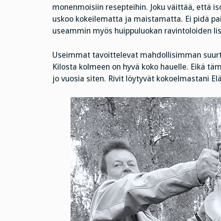
monenmoisiin resepteihin. Joku väittää, että is
uskoo kokeilematta ja maistamatta. Ei pidä pa
useammin myös huippuluokan ravintoloiden list
Useimmat tavoittelevat mahdollisimman suurta k
Kilosta kolmeen on hyvä koko hauelle. Eikä tämä 
jo vuosia siten. Rivit löytyvät kokoelmastani El