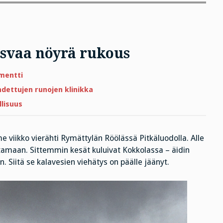
svaa nöyrä rukous
artikkeliin
mentti
Kallion
halkeamasta
dettujen runojen klinikka
kasvaa
nöyrä
llisuus
rukous
 viikko vierähti Rymättylän Röölässä Pitkäluodolla. Alle
stamaan. Sittemmin kesät kuluivat Kokkolassa – äidin
. Siitä se kalavesien viehätys on päälle jäänyt.