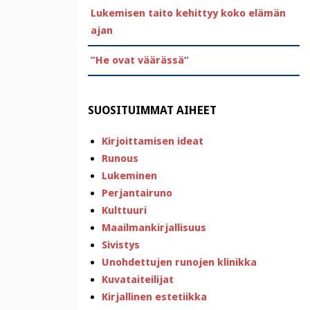
Lukemisen taito kehittyy koko elämän
ajan
”He ovat väärässä”
SUOSITUIMMAT AIHEET
Kirjoittamisen ideat
Runous
Lukeminen
Perjantairuno
Kulttuuri
Maailmankirjallisuus
Sivistys
Unohdettujen runojen klinikka
Kuvataiteilijat
Kirjallinen estetiikka