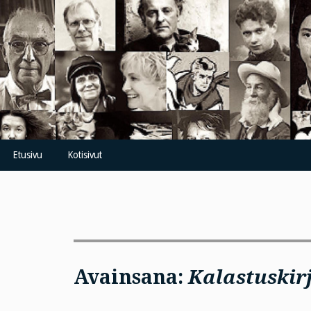
Skip
to
content
Etusivu
Kotisivut
Avainsana:
Kalastuskirj