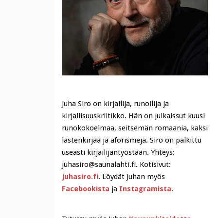
Juha Siro on kirjailija, runoilija ja
kirjallisuuskriitikko. Hän on julkaissut kuusi
runokokoelmaa, seitsemän romaania, kaksi
lastenkirjaa ja aforismeja. Siro on palkittu
useasti kirjailijantyöstään. Yhteys:
juhasiro@saunalahti.fi. Kotisivut:
juhasiro.fi
. Löydät Juhan myös
Facebookista
ja
Instagramista
.