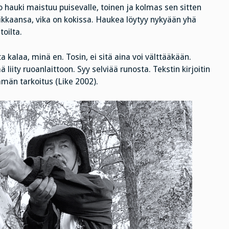
o hauki maistuu puisevalle, toinen ja kolmas sen sitten
ikkaansa, vika on kokissa. Haukea löytyy nykyään yhä
oilta.
alaa, minä en. Tosin, ei sitä aina voi välttääkään.
liity ruoanlaittoon. Syy selviää runosta. Tekstin kirjoitin
ämän tarkoitus (Like 2002).