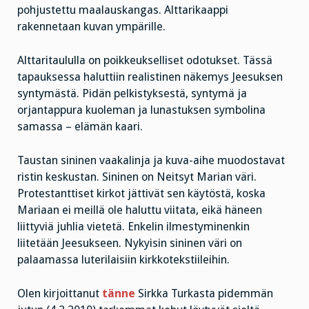
pohjustettu maalauskangas. Alttarikaappi
rakennetaan kuvan ympärille.
Alttaritaululla on poikkeukselliset odotukset. Tässä
tapauksessa haluttiin realistinen näkemys Jeesuksen
syntymästä. Pidän pelkistyksestä, syntymä ja
orjantappura kuoleman ja lunastuksen symbolina
samassa – elämän kaari.
Taustan sininen vaakalinja ja kuva-aihe muodostavat
ristin keskustan. Sininen on Neitsyt Marian väri.
Protestanttiset kirkot jättivät sen käytöstä, koska
Mariaan ei meillä ole haluttu viitata, eikä häneen
liittyviä juhlia vietetä. Enkelin ilmestyminenkin
liitetään Jeesukseen. Nykyisin sininen väri on
palaamassa luterilaisiin kirkkotekstiileihin.
Olen kirjoittanut
tänne
Sirkka Turkasta pidemmän