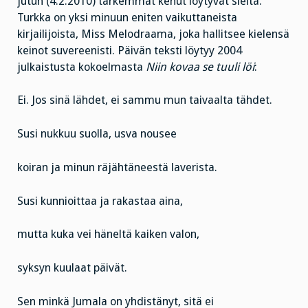
jutun (4.2.2010) tarkemmat kehut löytyvät sieltä.
Turkka on yksi minuun eniten vaikuttaneista
kirjailijoista, Miss Melodraama, joka hallitsee kielensä
keinot suvereenisti. Päivän teksti löytyy 2004
julkaistusta kokoelmasta
Niin kovaa se tuuli löi
:
Ei. Jos sinä lähdet, ei sammu mun taivaalta tähdet.
Susi nukkuu suolla, usva nousee
koiran ja minun räjähtäneestä laverista.
Susi kunnioittaa ja rakastaa aina,
mutta kuka vei häneltä kaiken valon,
syksyn kuulaat päivät.
Sen minkä Jumala on yhdistänyt, sitä ei