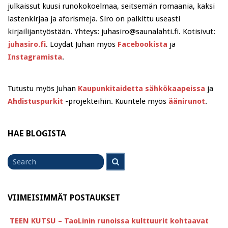
julkaissut kuusi runokokoelmaa, seitsemän romaania, kaksi
lastenkirjaa ja aforismeja. Siro on palkittu useasti
kirjailijantyöstään. Yhteys: juhasiro@saunalahti.fi. Kotisivut:
juhasiro.fi
. Löydät Juhan myös
Facebookista
ja
Instagramista
.
Tutustu myös Juhan
Kaupunkitaidetta sähkökaapeissa
ja
Ahdistuspurkit
-projekteihin. Kuuntele myös
äänirunot
.
HAE BLOGISTA
Search
Search
for
VIIMEISIMMÄT POSTAUKSET
TEEN KUTSU – TaoLinin runoissa kulttuurit kohtaavat