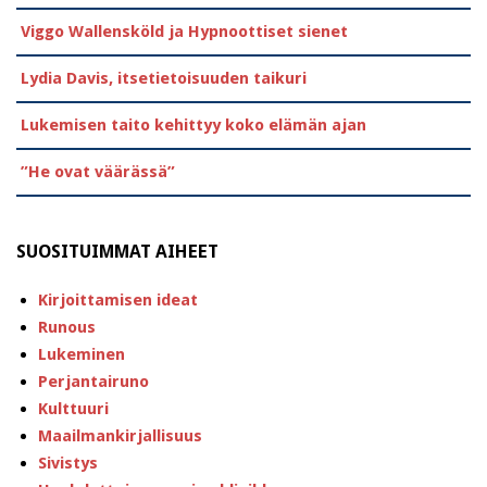
Viggo Wallensköld ja Hypnoottiset sienet
Lydia Davis, itsetietoisuuden taikuri
Lukemisen taito kehittyy koko elämän ajan
”He ovat väärässä”
SUOSITUIMMAT AIHEET
Kirjoittamisen ideat
Runous
Lukeminen
Perjantairuno
Kulttuuri
Maailmankirjallisuus
Sivistys