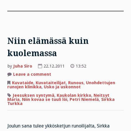
Niin elämässä kuin
kuolemassa
by
Juha Siro
22.12.2011
13:52
on
Leave a comment
Niin
elämässä
Kuvataide
,
Kuvataiteilijat
,
Runous
,
Unohdettujen
kuin
runojen klinikka
,
Usko ja uskonnot
kuolemassa
Jeesuksen syntymä
,
Kaukolan kirkko
,
Neitsyt
Maria
,
Niin kovaa se tuuli löi
,
Petri Niemelä
,
Sirkka
Turkka
Joulun sana tulee ykkösketjun runoilijalta, Sirkka