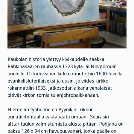
Kaukolan historia ylettyy kivikaudelle saakka.
Pähkinäsaaren rauhassa 1323 kylä jäi Novgorodin
puolelle. Ortodoksinen kirkko muutettiin 1600-luvulla
evankelisluterilaiseksi ja uusin, jo viides kirkko
rakennettiin 1933. Jatkosodan aikana venäläiset
pitivät kirkon tornia tulenjohtopaikkanaan.
Niemelän työhuone on Pyynikin Trikoon
punatiilitehtaalla vastapäätä omaani. Seurasin
alttaritaulun valmistumista alusta pitäen. Pohjana on
paksu 126 x 94 cm havupuuvaneri, jonka päälle on