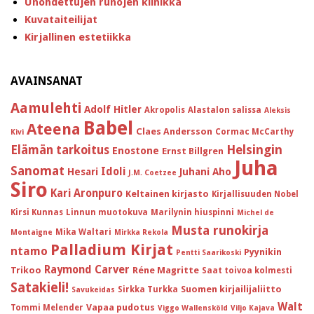
Unohdettujen runojen klinikka
Kuvataiteilijat
Kirjallinen estetiikka
AVAINSANAT
Aamulehti
Adolf Hitler
Akropolis
Alastalon salissa
Aleksis
Babel
Ateena
Claes Andersson
Cormac McCarthy
Kivi
Helsingin
Elämän tarkoitus
Enostone
Ernst Billgren
Juha
Sanomat
Idoli
Hesari
Juhani Aho
J.M. Coetzee
Siro
Kari Aronpuro
Keltainen kirjasto
Kirjallisuuden Nobel
Kirsi Kunnas
Linnun muotokuva
Marilynin hiuspinni
Michel de
Musta runokirja
Mika Waltari
Montaigne
Mirkka Rekola
Palladium Kirjat
ntamo
Pyynikin
Pentti Saarikoski
Raymond Carver
Trikoo
Réne Magritte
Saat toivoa kolmesti
Satakieli!
Suomen kirjailijaliitto
Sirkka Turkka
Savukeidas
Walt
Vapaa pudotus
Tommi Melender
Viggo Wallensköld
Viljo Kajava