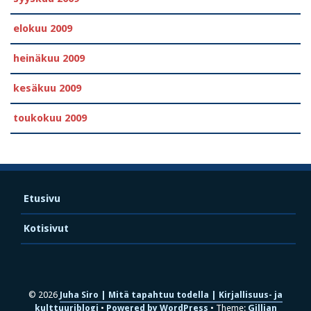
elokuu 2009
heinäkuu 2009
kesäkuu 2009
toukokuu 2009
Etusivu
Kotisivut
© 2026
Juha Siro | Mitä tapahtuu todella | Kirjallisuus- ja
kulttuuriblogi
Powered by WordPress
Theme:
Gillian