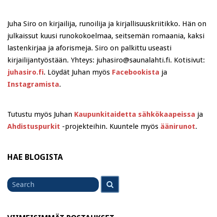
Juha Siro on kirjailija, runoilija ja kirjallisuuskriitikko. Hän on
julkaissut kuusi runokokoelmaa, seitsemän romaania, kaksi
lastenkirjaa ja aforismeja. Siro on palkittu useasti
kirjailijantyöstään. Yhteys: juhasiro@saunalahti.fi. Kotisivut:
juhasiro.fi
. Löydät Juhan myös
Facebookista
ja
Instagramista
.
Tutustu myös Juhan
Kaupunkitaidetta sähkökaapeissa
ja
Ahdistuspurkit
-projekteihin. Kuuntele myös
äänirunot
.
HAE BLOGISTA
Search
Search
for