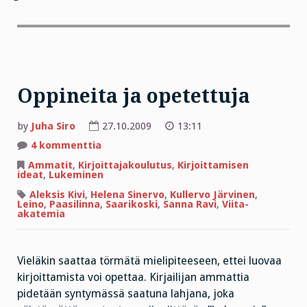
Oppineita ja opetettuja
by
Juha Siro
27.10.2009
13:11
artikkeliin
4 kommenttia
Oppineita
ja
Ammatit
,
Kirjoittajakoulutus
,
Kirjoittamisen
opetettuja
ideat
,
Lukeminen
Aleksis Kivi
,
Helena Sinervo
,
Kullervo Järvinen
,
Leino
,
Paasilinna
,
Saarikoski
,
Sanna Ravi
,
Viita-
akatemia
Vieläkin saattaa törmätä mielipiteeseen, ettei luovaa
kirjoittamista voi opettaa. Kirjailijan ammattia
pidetään syntymässä saatuna lahjana, joka