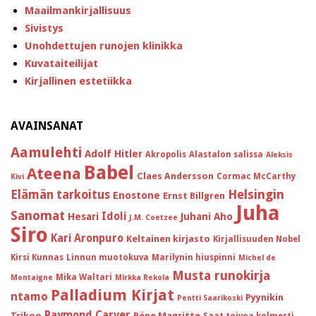
Maailmankirjallisuus
Sivistys
Unohdettujen runojen klinikka
Kuvataiteilijat
Kirjallinen estetiikka
AVAINSANAT
Aamulehti
Adolf Hitler
Akropolis
Alastalon salissa
Aleksis
Babel
Ateena
Claes Andersson
Cormac McCarthy
Kivi
Helsingin
Elämän tarkoitus
Enostone
Ernst Billgren
Juha
Sanomat
Idoli
Hesari
Juhani Aho
J.M. Coetzee
Siro
Kari Aronpuro
Keltainen kirjasto
Kirjallisuuden Nobel
Kirsi Kunnas
Linnun muotokuva
Marilynin hiuspinni
Michel de
Musta runokirja
Mika Waltari
Montaigne
Mirkka Rekola
Palladium Kirjat
ntamo
Pyynikin
Pentti Saarikoski
Raymond Carver
Trikoo
Réne Magritte