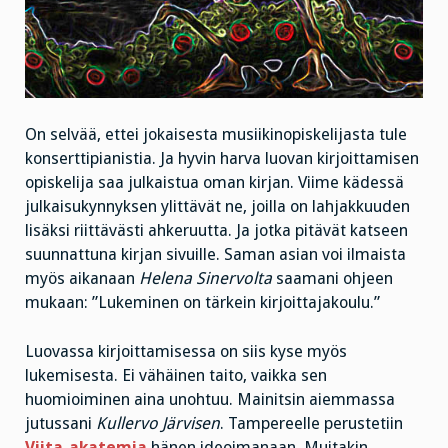
On selvää, ettei jokaisesta musiikinopiskelijasta tule
konserttipianistia. Ja hyvin harva luovan kirjoittamisen
opiskelija saa julkaistua oman kirjan. Viime kädessä
julkaisukynnyksen ylittävät ne, joilla on lahjakkuuden
lisäksi riittävästi ahkeruutta. Ja jotka pitävät katseen
suunnattuna kirjan sivuille. Saman asian voi ilmaista
myös aikanaan
Helena Sinervolta
saamani ohjeen
mukaan: ”Lukeminen on tärkein kirjoittajakoulu.”
Luovassa kirjoittamisessa on siis kyse myös
lukemisesta. Ei vähäinen taito, vaikka sen
huomioiminen aina unohtuu. Mainitsin aiemmassa
jutussani
Kullervo Järvisen
. Tampereelle perustetiin
Viita-akatemia
hänen ideoimanaan. Muitakin