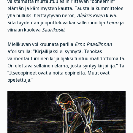
väistämättä murtautuu esiin riittävän ”boheemin”
elämän ja kärsimysten kautta. Taustalla kummittelee
yhä hulluksi heittäytyvän neron,
Aleksis Kiven
kuva.
Sitä täydentää juopotteleva kansallisrunoilija
Leino
ja
viinaan kuoleva
Saarikoski
.
Mielikuvan voi kruunata parilla
Erno
Paasilinnan
aforismilla: ”Kirjailijaksi ei synnytä. Tehokas
valmentautuminen kirjailijaksi tuntuu mahdottomalta.
On elettävä sellainen elämä, josta syntyy kirjailija.” Tai
”Itseoppineet ovat ainoita oppineita. Muut ovat
opetettuja.”