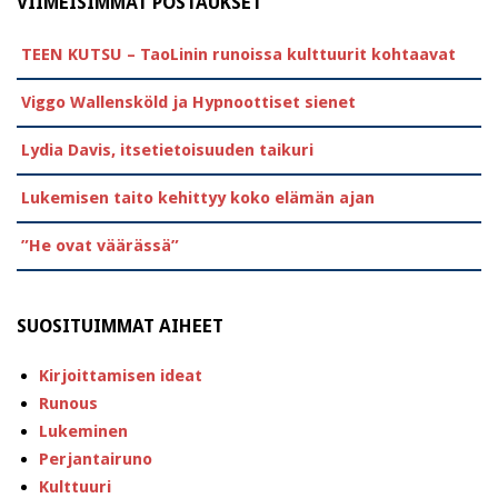
VIIMEISIMMÄT POSTAUKSET
TEEN KUTSU – TaoLinin runoissa kulttuurit kohtaavat
Viggo Wallensköld ja Hypnoottiset sienet
Lydia Davis, itsetietoisuuden taikuri
Lukemisen taito kehittyy koko elämän ajan
”He ovat väärässä”
SUOSITUIMMAT AIHEET
Kirjoittamisen ideat
Runous
Lukeminen
Perjantairuno
Kulttuuri