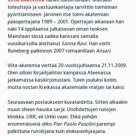
toteuttajia ja vastuunkantajia tarvittiin toiminnan
pyörittämiseen. Järvinen itse toimi akatemian
pääopettajana 1989 – 2001. Opettajan aikanaan hän
näki 14 oppilaansa julkaisevan oman teoksen.
Mainitaan tässä vaikka kanssani samalla
vuosikurssilla aloittanut
Sanna Ravi
. Hän voitti
Runeberg-palkinnon 2007 romaanillaan
Ansari
.
Viita-akatemia viettää 20-vuotisjuhlaansa 21.11.2009.
Olen silloin Kirjailijaliiton kämpässä Ateenassa
jatkamassa käsikirjoitustani. Tulen jouluksi kotiin,
mutta nostan Kreikassa akatemialle maljan tai kaksi.
Seuraavaan postaukseen kuvataidetta. Sitten alkaakin
muun oheen hauska sarja: Unohdettujen runojen
klinikka. URK, eli Urkki vaan. Ehkä pohdin
ensimmäisenä oliko
Pier Paolo Pasolini
parempi
palkittuna runoilijana kuin elokuvaohjaajana.