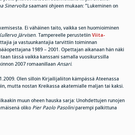
a Sinervolta
saamani ohjeen mukaan: ”Lukeminen on
ukemisesta. Ei vähäinen taito, vaikka sen huomioiminen
Kullervo Järvisen
. Tampereelle perustetiin
Viita-
ajia ja vastuunkantajia tarvittiin toiminnan
 pääopettajana 1989 – 2001. Opettajan aikanaan hän näki
taan tässä vaikka kanssani samalla vuosikurssilla
lkinnon 2007 romaanillaan
Ansari
.
.2009. Olen silloin Kirjailijaliiton kämpässä Ateenassa
tiin, mutta nostan Kreikassa akatemialle maljan tai kaksi.
alkaakin muun oheen hauska sarja: Unohdettujen runojen
immäisenä oliko
Pier Paolo Pasolini
parempi palkittuna