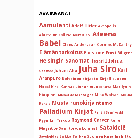
AVAINSANAT
Aamulehti
Adolf Hitler
Akropolis
Ateena
Alastalon salissa
Aleksis Kivi
Babel
Claes Andersson
Cormac McCarthy
Elämän tarkoitus
Enostone
Ernst Billgren
Helsingin Sanomat
Idoli
Hesari
J.M.
Juha Siro
Kari
Juhani Aho
Coetzee
Aronpuro
Keltainen kirjasto
Kirjallisuuden
Nobel
Kirsi Kunnas
Linnun muotokuva
Marilynin
hiuspinni
Mika Waltari
Michel de Montaigne
Mirkka
Musta runokirja
ntamo
Rekola
Palladium Kirjat
Pentti Saarikoski
Raymond Carver
Pyynikin Trikoo
Réne
Satakieli!
Magritte
Saat toivoa kolmesti
Suomen kirjailijaliitto
Sirkka Turkka
Savukeidas