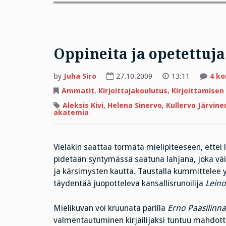
Oppineita ja opetettuja
by
Juha Siro
27.10.2009
13:11
4 k
Ammatit
,
Kirjoittajakoulutus
,
Kirjoittamisen
Aleksis Kivi
,
Helena Sinervo
,
Kullervo Järvine
akatemia
Vieläkin saattaa törmätä mielipiteeseen, ettei 
pidetään syntymässä saatuna lahjana, joka vä
ja kärsimysten kautta. Taustalla kummittelee y
täydentää juopotteleva kansallisrunoilija
Leino
Mielikuvan voi kruunata parilla
Erno
Paasilinn
valmentautuminen kirjailijaksi tuntuu mahdott