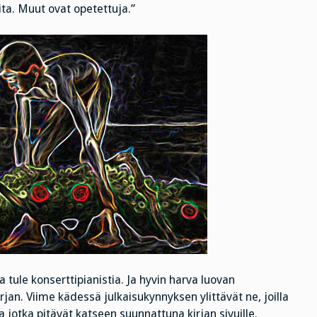
eita. Muut ovat opetettuja.”
a tule konserttipianistia. Ja hyvin harva luovan
rjan. Viime kädessä julkaisukynnyksen ylittävät ne, joilla
Ja jotka pitävät katseen suunnattuna kirjan sivuille.