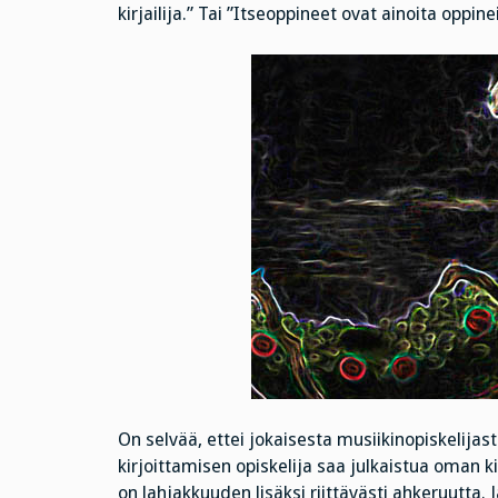
kirjailija.” Tai ”Itseoppineet ovat ainoita oppin
On selvää, ettei jokaisesta musiikinopiskelijast
kirjoittamisen opiskelija saa julkaistua oman ki
on lahjakkuuden lisäksi riittävästi ahkeruutta. 