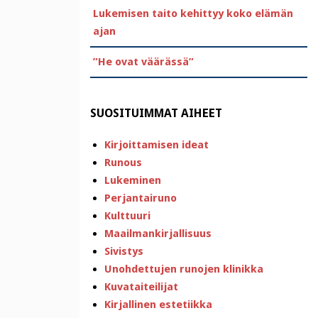
Lukemisen taito kehittyy koko elämän
ajan
”He ovat väärässä”
SUOSITUIMMAT AIHEET
Kirjoittamisen ideat
Runous
Lukeminen
Perjantairuno
Kulttuuri
Maailmankirjallisuus
Sivistys
Unohdettujen runojen klinikka
Kuvataiteilijat
Kirjallinen estetiikka