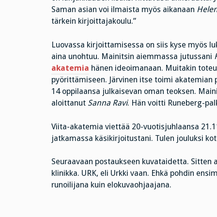
Saman asian voi ilmaista myös aikanaan
Helen
tärkein kirjoittajakoulu.”
Luovassa kirjoittamisessa on siis kyse myös l
aina unohtuu. Mainitsin aiemmassa jutussani
akatemia
hänen ideoimanaan. Muitakin toteutt
pyörittämiseen. Järvinen itse toimi akatemian
14 oppilaansa julkaisevan oman teoksen. Maini
aloittanut
Sanna Ravi
. Hän voitti Runeberg-pa
Viita-akatemia viettää 20-vuotisjuhlaansa 21.11
jatkamassa käsikirjoitustani. Tulen jouluksi ko
Seuraavaan postaukseen kuvataidetta. Sitten 
klinikka. URK, eli Urkki vaan. Ehkä pohdin ens
runoilijana kuin elokuvaohjaajana.