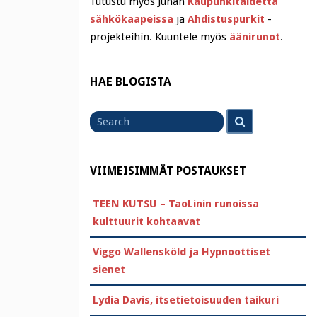
Tutustu myös Juhan
Kaupunkitaidetta
sähkökaapeissa
ja
Ahdistuspurkit
-
projekteihin. Kuuntele myös
äänirunot
.
HAE BLOGISTA
Search
Search
for
VIIMEISIMMÄT POSTAUKSET
TEEN KUTSU – TaoLinin runoissa
kulttuurit kohtaavat
Viggo Wallensköld ja Hypnoottiset
sienet
Lydia Davis, itsetietoisuuden taikuri