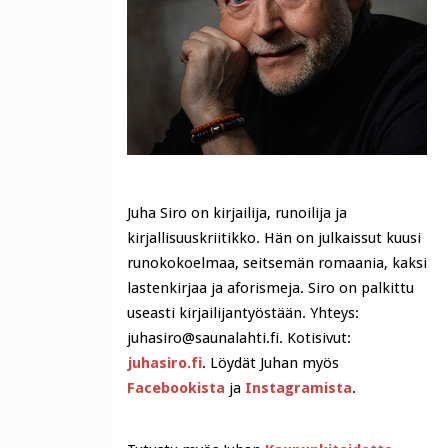
Juha Siro on kirjailija, runoilija ja
kirjallisuuskriitikko. Hän on julkaissut kuusi
runokokoelmaa, seitsemän romaania, kaksi
lastenkirjaa ja aforismeja. Siro on palkittu
useasti kirjailijantyöstään. Yhteys:
juhasiro@saunalahti.fi. Kotisivut:
juhasiro.fi
. Löydät Juhan myös
Facebookista
ja
Instagramista
.