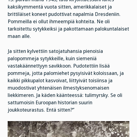
kaksikymmentä vuota sitten, amerikkalaiset ja
brittiläiset koneet pudottivat napalmia Dresdeniin.
Pommeilla ei ollut ihmeempiä kohteita. Ne oli
tarkoitettu sytykkeiksi ja pakottamaan palokuntalaiset
maan alle.
Ja sitten kylvettiin satojatuhansia pienoisia
palopommeja sytykkeille, kuin siemeniä
vastakäännettyyn savikkoon. Pudotettiin lisää
pommeja, jotta palomiehet pysyisivät koloissaan, ja
kaikki pikkupalot kasvoivat, liittyivät toisiinsa ja
muodostivat yhtenäisen ilmestyksenomaisen
liekkimeren. Ja käden käänteessä: tulimyrsky. Se oli
sattumoisin Euroopan historian suurin
joukkoteurastus. Entä sitten?”