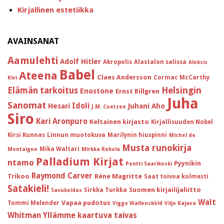
Kirjallinen estetiikka
AVAINSANAT
Aamulehti
Adolf Hitler
Akropolis
Alastalon salissa
Aleksis
Babel
Ateena
Claes Andersson
Cormac McCarthy
Kivi
Helsingin
Elämän tarkoitus
Enostone
Ernst Billgren
Juha
Sanomat
Idoli
Hesari
Juhani Aho
J.M. Coetzee
Siro
Kari Aronpuro
Keltainen kirjasto
Kirjallisuuden Nobel
Kirsi Kunnas
Linnun muotokuva
Marilynin hiuspinni
Michel de
Musta runokirja
Mika Waltari
Montaigne
Mirkka Rekola
Palladium Kirjat
ntamo
Pyynikin
Pentti Saarikoski
Raymond Carver
Trikoo
Réne Magritte
Saat toivoa kolmesti
Satakieli!
Suomen kirjailijaliitto
Sirkka Turkka
Savukeidas
Walt
Vapaa pudotus
Tommi Melender
Viggo Wallensköld
Viljo Kajava
Whitman
Yllämme kaartuva taivas