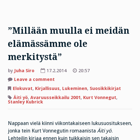
”Millään muulla ei meidän
elämässämme ole
merkitystä”
by
Juha Siro
17.2.2014
20:57
on
Leave a comment
”Millään
muulla
Elokuvat
,
Kirjallisuus
,
Lukeminen
,
Suosikkikirjat
ei
meidän
Äiti yö
,
Avaruusseikkailu 2001
,
Kurt Vonnegut
,
elämässämme
Stanley Kubrick
ole
merkitystä”
Nappaan vielä kiinni viikontakaiseen lukusuositukseen,
jonka tein Kurt Vonnegutin romaanista
Äiti yö
.
Lehteilin kirjaa ennen kuin tuikkaisin sen takaisin