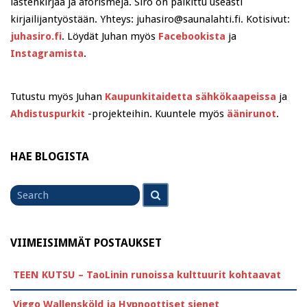
lastenkirjaa ja aforismeja. Siro on palkittu useasti
kirjailijantyöstään. Yhteys: juhasiro@saunalahti.fi. Kotisivut:
juhasiro.fi
. Löydät Juhan myös
Facebookista
ja
Instagramista
.
Tutustu myös Juhan
Kaupunkitaidetta sähkökaapeissa
ja
Ahdistuspurkit
-projekteihin. Kuuntele myös
äänirunot
.
HAE BLOGISTA
Search
Search
for
VIIMEISIMMÄT POSTAUKSET
TEEN KUTSU – TaoLinin runoissa kulttuurit kohtaavat
Viggo Wallensköld ja Hypnoottiset sienet