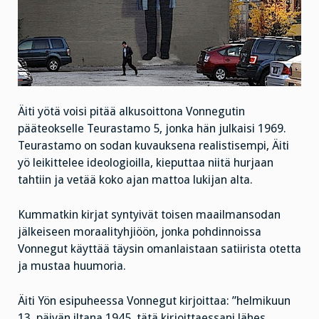
Äiti yötä voisi pitää alkusoittona Vonnegutin
pääteokselle Teurastamo 5, jonka hän julkaisi 1969.
Teurastamo on sodan kuvauksena realistisempi, Äiti
yö leikittelee ideologioilla, kieputtaa niitä hurjaan
tahtiin ja vetää koko ajan mattoa lukijan alta.
Kummatkin kirjat syntyivät toisen maailmansodan
jälkeiseen moraalityhjiöön, jonka pohdinnoissa
Vonnegut käyttää täysin omanlaistaan satiirista otetta
ja mustaa huumoria.
Äiti Yön esipuheessa Vonnegut kirjoittaa: ”helmikuun
13. päivän iltana 1945, tätä kirjoittaessani lähes