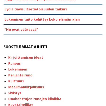
Lydia Davis, itsetietoisuuden taikuri
Lukemisen taito kehittyy koko elämän ajan
”He ovat väärässä”
SUOSITUIMMAT AIHEET
Kirjoittamisen ideat
Runous
Lukeminen
Perjantairuno
Kulttuuri
Maailmankirjallisuus
Sivistys
Unohdettujen runojen klinikka
Kuvataiteilijat