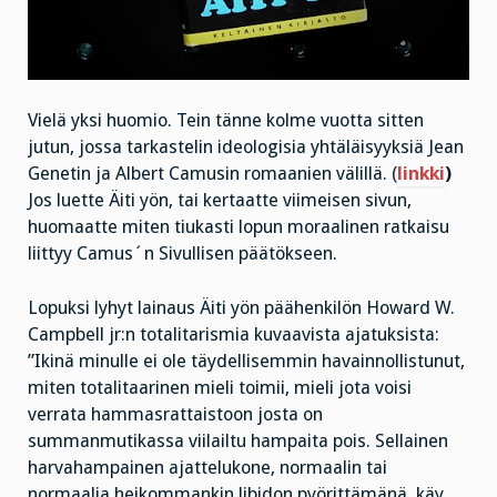
Vielä yksi huomio. Tein tänne kolme vuotta sitten
jutun, jossa tarkastelin ideologisia yhtäläisyyksiä Jean
Genetin ja Albert Camusin romaanien välillä. (
linkki
)
Jos luette Äiti yön, tai kertaatte viimeisen sivun,
huomaatte miten tiukasti lopun moraalinen ratkaisu
liittyy Camus´n Sivullisen päätökseen.
Lopuksi lyhyt lainaus Äiti yön päähenkilön Howard W.
Campbell jr:n totalitarismia kuvaavista ajatuksista:
”Ikinä minulle ei ole täydellisemmin havainnollistunut,
miten totalitaarinen mieli toimii, mieli jota voisi
verrata hammasrattaistoon josta on
summanmutikassa viilailtu hampaita pois. Sellainen
harvahampainen ajattelukone, normaalin tai
normaalia heikommankin libidon pyörittämänä, käy