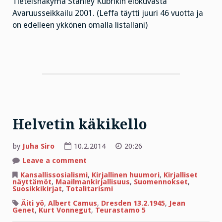
Tieteisnäkymä Stanley Kubrikin elokuvasta
Avaruusseikkailu 2001. (Leffa täytti juuri 46 vuotta ja
on edelleen ykkönen omalla listallani)
Helvetin käkikello
by
Juha Siro
10.2.2014
20:26
on
Leave a comment
Helvetin
käkikello
Kansallissosialismi
,
Kirjallinen huumori
,
Kirjalliset
näyttämöt
,
Maailmankirjallisuus
,
Suomennokset
,
Suosikkikirjat
,
Totalitarismi
Äiti yö
,
Albert Camus
,
Dresden 13.2.1945
,
Jean
Genet
,
Kurt Vonnegut
,
Teurastamo 5