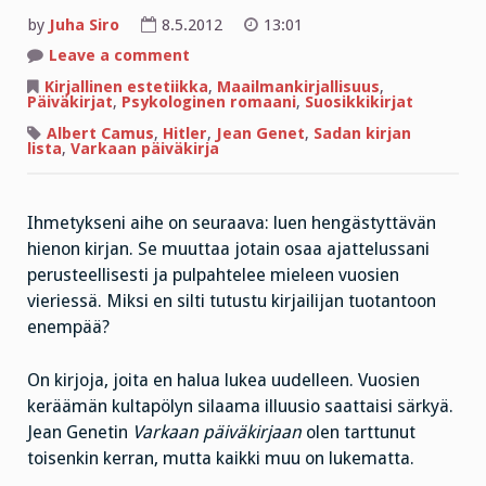
by
Juha Siro
8.5.2012
13:01
on
Leave a comment
Camus,
Genet
Kirjallinen estetiikka
,
Maailmankirjallisuus
,
ja
Päiväkirjat
,
Psykologinen romaani
,
Suosikkikirjat
Hitlerin
epätoivo
Albert Camus
,
Hitler
,
Jean Genet
,
Sadan kirjan
lista
,
Varkaan päiväkirja
Ihmetykseni aihe on seuraava: luen hengästyttävän
hienon kirjan. Se muuttaa jotain osaa ajattelussani
perusteellisesti ja pulpahtelee mieleen vuosien
vieriessä. Miksi en silti tutustu kirjailijan tuotantoon
enempää?
On kirjoja, joita en halua lukea uudelleen. Vuosien
keräämän kultapölyn silaama illuusio saattaisi särkyä.
Jean Genetin
Varkaan päiväkirjaan
olen tarttunut
toisenkin kerran, mutta kaikki muu on lukematta.