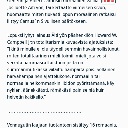
Genetin ja Albert Camusin romaanien välillä. (
linkki
)
Jos luette Äiti yön, tai kertaatte viimeisen sivun,
huomaatte miten tiukasti lopun moraalinen ratkaisu
liittyy Camus´n Sivullisen päätökseen.
Lopuksi lyhyt lainaus Äiti yön päähenkilön Howard W.
Campbell jr:n totalitarismia kuvaavista ajatuksista:
”Ikinä minulle ei ole täydellisemmin havainnollistunut,
miten totalitaarinen mieli toimii, mieli jota voisi
verrata hammasrattaistoon josta on
summanmutikassa viilailtu hampaita pois. Sellainen
harvahampainen ajattelukone, normaalin tai
normaalia heikommankin libidon pyörittämänä, käy
nykien, äänekkäästi, rämäkästi päin seiniä kuin
helvetin käkikello.”
……………………………………….
Vonnegutin laajaan tuotantoon sisältyy 16 romaania,