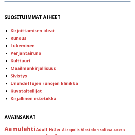
SUOSITUIMMAT AIHEET
Kirjoittamisen ideat
Runous
Lukeminen
Perjantairuno
Kulttuuri
Maailmankirjallisuus
Sivistys
Unohdettujen runojen klinikka
Kuvataiteilijat
Kirjallinen estetiikka
AVAINSANAT
Aamulehti
Adolf Hitler
Akropolis
Alastalon salissa
Aleksis