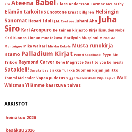
Babel
Ateena
Claes Andersson
Cormac McCarthy
Kivi
Helsingin
Elämän tarkoitus
Enostone
Ernst Billgren
Juha
Sanomat
Idoli
Hesari
Juhani Aho
J.M. Coetzee
Siro
Kari Aronpuro
Keltainen kirjasto
Kirjallisuuden Nobel
Kirsi Kunnas
Linnun muotokuva
Marilynin hiuspinni
Michel de
Musta runokirja
Mika Waltari
Montaigne
Mirkka Rekola
Palladium Kirjat
ntamo
Pyynikin
Pentti Saarikoski
Raymond Carver
Trikoo
Réne Magritte
Saat toivoa kolmesti
Satakieli!
Suomen kirjailijaliitto
Sirkka Turkka
Savukeidas
Walt
Vapaa pudotus
Tommi Melender
Viggo Wallensköld
Viljo Kajava
Whitman
Yllämme kaartuva taivas
ARKISTOT
heinäkuu 2026
kesäkuu 2026