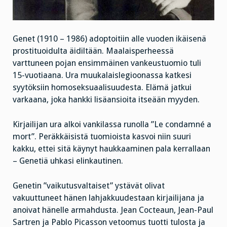
Genet (1910 – 1986) adoptoitiin alle vuoden ikäisenä
prostituoidulta äidiltään. Maalaisperheessä
varttuneen pojan ensimmäinen vankeustuomio tuli
15-vuotiaana. Ura muukalaislegioonassa katkesi
syytöksiin homoseksuaalisuudesta. Elämä jatkui
varkaana, joka hankki lisäansioita itseään myyden.
Kirjailijan ura alkoi vankilassa runolla ”Le condamné a
mort”. Peräkkäisistä tuomioista kasvoi niin suuri
kakku, ettei sitä käynyt haukkaaminen pala kerrallaan
– Genetiä uhkasi elinkautinen.
Genetin ”vaikutusvaltaiset” ystävät olivat
vakuuttuneet hänen lahjakkuudestaan kirjailijana ja
anoivat hänelle armahdusta. Jean Cocteaun, Jean-Paul
Sartren ja Pablo Picasson vetoomus tuotti tulosta ja