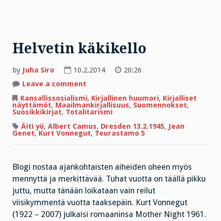
Helvetin käkikello
by
Juha Siro
10.2.2014
20:26
on
Leave a comment
Helvetin
käkikello
Kansallissosialismi
,
Kirjallinen huumori
,
Kirjalliset
näyttämöt
,
Maailmankirjallisuus
,
Suomennokset
,
Suosikkikirjat
,
Totalitarismi
Äiti yö
,
Albert Camus
,
Dresden 13.2.1945
,
Jean
Genet
,
Kurt Vonnegut
,
Teurastamo 5
Blogi nostaa ajankohtaisten aiheiden oheen myös
mennyttä ja merkittävää. Tuhat vuotta on täällä pikku
juttu, mutta tänään loikataan vain reilut
viisikymmentä vuotta taaksepäin. Kurt Vonnegut
(1922 – 2007) julkaisi romaaninsa Mother Night 1961.