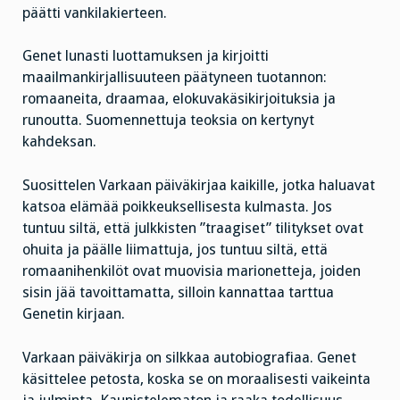
päätti vankilakierteen.
Genet lunasti luottamuksen ja kirjoitti
maailmankirjallisuuteen päätyneen tuotannon:
romaaneita, draamaa, elokuvakäsikirjoituksia ja
runoutta. Suomennettuja teoksia on kertynyt
kahdeksan.
Suosittelen Varkaan päiväkirjaa kaikille, jotka haluavat
katsoa elämää poikkeuksellisesta kulmasta. Jos
tuntuu siltä, että julkkisten ”traagiset” tilitykset ovat
ohuita ja päälle liimattuja, jos tuntuu siltä, että
romaanihenkilöt ovat muovisia marionetteja, joiden
sisin jää tavoittamatta, silloin kannattaa tarttua
Genetin kirjaan.
Varkaan päiväkirja on silkkaa autobiografiaa. Genet
käsittelee petosta, koska se on moraalisesti vaikeinta