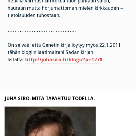
hetkillä varmastikin kokea tuon puhtaan valon,
hauraan mutta horjumattoman mielen kirkkauden –
tietoisuuden tuhostaan.
………………………………….
On selvää, että Genetin kirja löytyy myös 22.1.2011
tähän blogiin laatimaltani Sadan kirjan
listalta:
http://juhasiro.fi/blogi/?p=1278
JUHA SIRO. MITÄ TAPAHTUU TODELLA.