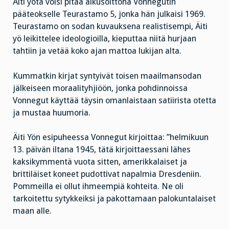
Äiti yötä voisi pitää alkusoittona Vonnegutin
pääteokselle Teurastamo 5, jonka hän julkaisi 1969.
Teurastamo on sodan kuvauksena realistisempi, Äiti
yö leikittelee ideologioilla, kieputtaa niitä hurjaan
tahtiin ja vetää koko ajan mattoa lukijan alta.
Kummatkin kirjat syntyivät toisen maailmansodan
jälkeiseen moraalityhjiöön, jonka pohdinnoissa
Vonnegut käyttää täysin omanlaistaan satiirista otetta
ja mustaa huumoria.
Äiti Yön esipuheessa Vonnegut kirjoittaa: ”helmikuun
13. päivän iltana 1945, tätä kirjoittaessani lähes
kaksikymmentä vuota sitten, amerikkalaiset ja
brittiläiset koneet pudottivat napalmia Dresdeniin.
Pommeilla ei ollut ihmeempiä kohteita. Ne oli
tarkoitettu sytykkeiksi ja pakottamaan palokuntalaiset
maan alle.