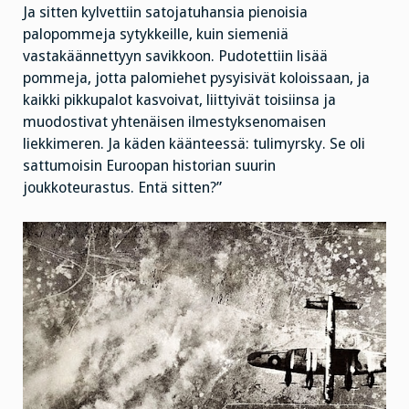
Ja sitten kylvettiin satojatuhansia pienoisia
palopommeja sytykkeille, kuin siemeniä
vastakäännettyyn savikkoon. Pudotettiin lisää
pommeja, jotta palomiehet pysyisivät koloissaan, ja
kaikki pikkupalot kasvoivat, liittyivät toisiinsa ja
muodostivat yhtenäisen ilmestyksenomaisen
liekkimeren. Ja käden käänteessä: tulimyrsky. Se oli
sattumoisin Euroopan historian suurin
joukkoteurastus. Entä sitten?”