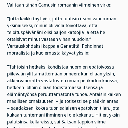
Valitaan tähän Camusin romaanin viimeinen virke:
”Jotta kaikki täyttyisi, jotta tuntisin itseni vähemmän
yksinäiseksi, minun oli vielä toivottava, että
teloituspäivänäni olisi paljon katsojia ja että he
ottaisivat minut vastaan vihan huudoin.”
Vertauskohdaksi kappale Genetiltä. Pohdinnat
moraalista ja kuolemasta käyvät yksiin:
”Tahtoisin hetkeksi kohdistaa huomion epätoivossa
piilevään ylittämättömään onneen: kun ollaan yksin,
äkkiarvaamatta vastatusten oman perikadon kanssa,
hetkeen jolloin ollaan todistamassa itsensä ja
elämäntyönsä peruuttamatonta tuhoa. Antaisin kaiken
maallisen omaisuuteni – ja totisesti se pitääkin antaa
– saadakseni kokea tuon salaisen epätoivon tilan, jota
kukaan tuntemani ihminen ei ole kokenut. Hitler, yksin
palatsinsa kellareissa, sai Saksan tappion viime