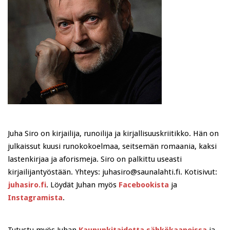
Juha Siro on kirjailija, runoilija ja kirjallisuuskriitikko. Hän on
julkaissut kuusi runokokoelmaa, seitsemän romaania, kaksi
lastenkirjaa ja aforismeja. Siro on palkittu useasti
kirjailijantyöstään. Yhteys: juhasiro@saunalahti.fi. Kotisivut:
juhasiro.fi
. Löydät Juhan myös
Facebookista
ja
Instagramista
.
Tutustu myös Juhan
Kaupunkitaidetta sähkökaapeissa
ja