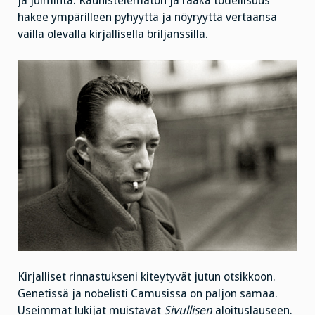
ja julminta. Kaunistelematon ja raaka todellisuus
hakee ympärilleen pyhyyttä ja nöyryyttä vertaansa
vailla olevalla kirjallisella briljanssilla.
Kirjalliset rinnastukseni kiteytyvät jutun otsikkoon.
Genetissä ja nobelisti Camusissa on paljon samaa.
Useimmat lukijat muistavat
Sivullisen
aloituslauseen.