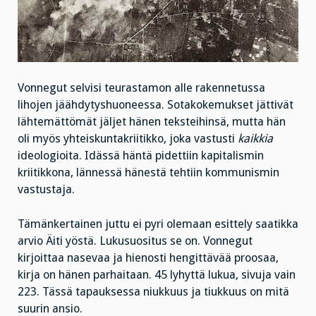
Vonnegut selvisi teurastamon alle rakennetussa
lihojen jäähdytyshuoneessa. Sotakokemukset jättivät
lähtemättömät jäljet hänen teksteihinsä, mutta hän
oli myös yhteiskuntakriitikko, joka vastusti
kaikkia
ideologioita. Idässä häntä pidettiin kapitalismin
kriitikkona, lännessä hänestä tehtiin kommunismin
vastustaja.
Tämänkertainen juttu ei pyri olemaan esittely saatikka
arvio Äiti yöstä. Lukusuositus se on. Vonnegut
kirjoittaa nasevaa ja hienosti hengittävää proosaa,
kirja on hänen parhaitaan. 45 lyhyttä lukua, sivuja vain
223. Tässä tapauksessa niukkuus ja tiukkuus on mitä
suurin ansio.