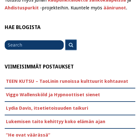
Ahdistuspurkit
-projekteihin. Kuuntele myös
äänirunot
.
HAE BLOGISTA
Search
Search
for
VIIMEISIMMÄT POSTAUKSET
TEEN KUTSU – TaoLinin runoissa kulttuurit kohtaavat
Viggo Wallensköld ja Hypnoottiset sienet
Lydia Davis, itsetietoisuuden taikuri
Lukemisen taito kehittyy koko elämän ajan
”He ovat väärässä”