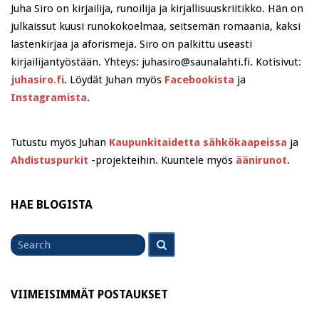
Juha Siro on kirjailija, runoilija ja kirjallisuuskriitikko. Hän on
julkaissut kuusi runokokoelmaa, seitsemän romaania, kaksi
lastenkirjaa ja aforismeja. Siro on palkittu useasti
kirjailijantyöstään. Yhteys: juhasiro@saunalahti.fi. Kotisivut:
juhasiro.fi
. Löydät Juhan myös
Facebookista
ja
Instagramista
.
Tutustu myös Juhan
Kaupunkitaidetta sähkökaapeissa
ja
Ahdistuspurkit
-projekteihin. Kuuntele myös
äänirunot
.
HAE BLOGISTA
Search
Search
for
VIIMEISIMMÄT POSTAUKSET