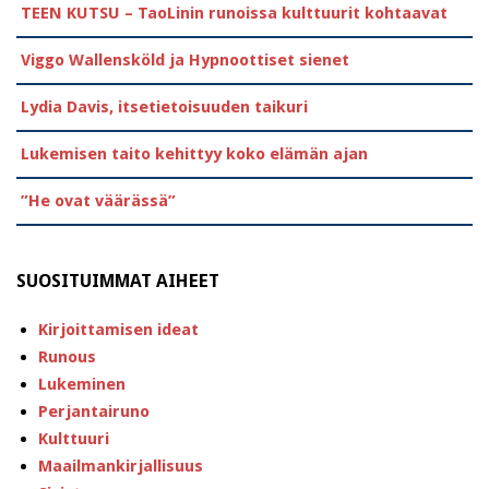
TEEN KUTSU – TaoLinin runoissa kulttuurit kohtaavat
Viggo Wallensköld ja Hypnoottiset sienet
Lydia Davis, itsetietoisuuden taikuri
Lukemisen taito kehittyy koko elämän ajan
”He ovat väärässä”
SUOSITUIMMAT AIHEET
Kirjoittamisen ideat
Runous
Lukeminen
Perjantairuno
Kulttuuri
Maailmankirjallisuus