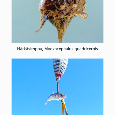
Härkäsimppu, Myoxocephalus quadricornis