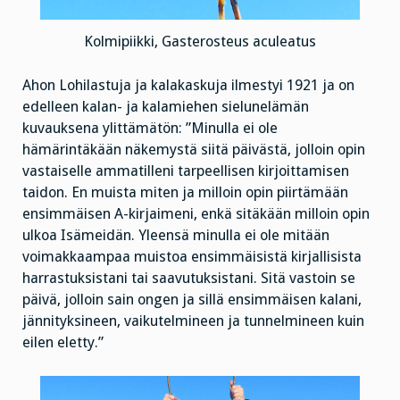
Kolmipiikki, Gasterosteus aculeatus
Ahon Lohilastuja ja kalakaskuja ilmestyi 1921 ja on
edelleen kalan- ja kalamiehen sielunelämän
kuvauksena ylittämätön: ”Minulla ei ole
hämärintäkään näkemystä siitä päivästä, jolloin opin
vastaiselle ammatilleni tarpeellisen kirjoittamisen
taidon. En muista miten ja milloin opin piirtämään
ensimmäisen A-kirjaimeni, enkä sitäkään milloin opin
ulkoa Isämeidän. Yleensä minulla ei ole mitään
voimakkaampaa muistoa ensimmäisistä kirjallisista
harrastuksistani tai saavutuksistani. Sitä vastoin se
päivä, jolloin sain ongen ja sillä ensimmäisen kalani,
jännityksineen, vaikutelmineen ja tunnelmineen kuin
eilen eletty.”