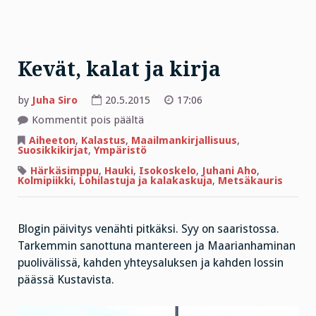
Kevät, kalat ja kirja
by
Juha Siro
20.5.2015
17:06
artikkelissa
Kommentit pois päältä
Kevät,
kalat
Aiheeton
,
Kalastus
,
Maailmankirjallisuus
,
ja
Suosikkikirjat
,
Ympäristö
kirja
Härkäsimppu
,
Hauki
,
Isokoskelo
,
Juhani Aho
,
Kolmipiikki
,
Lohilastuja ja kalakaskuja
,
Metsäkauris
Blogin päivitys venähti pitkäksi. Syy on saaristossa.
Tarkemmin sanottuna mantereen ja Maarianhaminan
puolivälissä, kahden yhteysaluksen ja kahden lossin
päässä Kustavista.