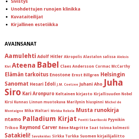
Sivistys
Unohdettujen runojen klinikka
Kuvataiteilijat
Kirjallinen estetiikka
AVAINSANAT
Aamulehti
Adolf Hitler
Akropolis
Alastalon salissa
Aleksis
Babel
Ateena
Claes Andersson
Cormac McCarthy
Kivi
Helsingin
Elämän tarkoitus
Enostone
Ernst Billgren
Juha
Sanomat
Idoli
Hesari
Juhani Aho
J.M. Coetzee
Siro
Kari Aronpuro
Keltainen kirjasto
Kirjallisuuden Nobel
Kirsi Kunnas
Linnun muotokuva
Marilynin hiuspinni
Michel de
Musta runokirja
Mika Waltari
Montaigne
Mirkka Rekola
Palladium Kirjat
ntamo
Pyynikin
Pentti Saarikoski
Raymond Carver
Trikoo
Réne Magritte
Saat toivoa kolmesti
Satakieli!
Suomen kirjailijaliitto
Sirkka Turkka
Savukeidas