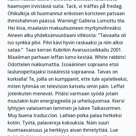
haamujen irvistäviä suita. Tack, vi träffas på fredag.
Ohikulkija oli huomannut erikoisen koristeen patsaan
ihmishahmon päässä. Warning! Galleria Lumottu tila.
Hei kiva, maalasin makuuhuoneen myrkynvihreäksi.
Aineen alku yhdeksänvuotiaani vihkosta: ”Taivaalla oli
iso synkkä pilvi. Pilvi kävi hyvin raskaaksi ja niin alkoi
sataa.” Taas kerran Kubrikin Avaruusseikkailu 2001.
Maailman parhaan leffan lumo kestää. White rabbits!
Odottelen nukkumattia. Isoääninen sopraano etsii
laulunopettajaksi isoäänistä sopraanoa. Taivas on
korkialla! Te, joilla on kumppanit, ette tule ajatelleeksi,
miten tyhmää on television katselu omin päin. Leffat
jotenkuten menevät. Pitäisi varmaan syödä jotain
muutakin kuin energiageeliä ja urheilujuomaa. Kiersi
lyhtyjen valaiseman lammen ja lukee Taikasormen.
Muy buena traduccíon. Laihian poika palaa hetkeksi
kotiin. Työtä, palavereja kokouksia. Näin suuri
huomaavaisuus ja herkkyys aivan ihmetyttää. Lue