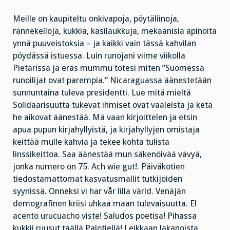
Meille on kaupiteltu onkivapoja, pöytäliinoja,
rannekelloja, kukkia, käsilaukkuja, mekaanisia apinoita
ynnä puuveistoksia – ja kaikki vain tässä kahvilan
pöydässä istuessa. Luin runojani viime viikolla
Pietarissa ja eräs mummu totesi miten ”Suomessa
runoilijat ovat parempia.” Nicaraguassa äänestetään
sunnuntaina tuleva presidentti. Lue mitä mieltä
Solidaarisuutta tukevat ihmiset ovat vaaleista ja ketä
he aikovat äänestää. Mä vaan kirjoittelen ja etsin
apua pupun kirjahyllyistä, ja kirjahyllyjen omistaja
keittää mulle kahvia ja tekee kohta tulista
linssikeittoa. Saa äänestää mun säkenöivää vävyä,
jonka numero on 75. Ach wie gut!. Päiväkotien
tiedostamattomat kasvatusmallit tutkijoiden
syynissä. Onneksi vi har vår lilla värld. Venäjän
demografinen kriisi uhkaa maan tulevaisuutta. El
acento urucuacho viste! Saludos poetisa! Pihassa
kukkii ruusut täällä Palotiellä! Leikkaan lakanoista