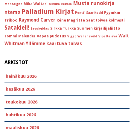
Musta runokirja
Mika Waltari
Montaigne
Mirkka Rekola
Palladium Kirjat
ntamo
Pyynikin
Pentti Saarikoski
Raymond Carver
Trikoo
Réne Magritte
Saat toivoa kolmesti
Satakieli!
Suomen kirjailijaliitto
Sirkka Turkka
Savukeidas
Walt
Vapaa pudotus
Tommi Melender
Viggo Wallensköld
Viljo Kajava
Whitman
Yllämme kaartuva taivas
ARKISTOT
heinäkuu 2026
kesäkuu 2026
toukokuu 2026
huhtikuu 2026
maaliskuu 2026