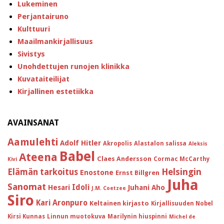
Lukeminen
Perjantairuno
Kulttuuri
Maailmankirjallisuus
Sivistys
Unohdettujen runojen klinikka
Kuvataiteilijat
Kirjallinen estetiikka
AVAINSANAT
Aamulehti
Adolf Hitler
Akropolis
Alastalon salissa
Aleksis
Babel
Ateena
Claes Andersson
Cormac McCarthy
Kivi
Helsingin
Elämän tarkoitus
Enostone
Ernst Billgren
Juha
Sanomat
Idoli
Hesari
Juhani Aho
J.M. Coetzee
Siro
Kari Aronpuro
Keltainen kirjasto
Kirjallisuuden Nobel
Kirsi Kunnas
Linnun muotokuva
Marilynin hiuspinni
Michel de