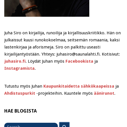
Juha Siro on kirjailija, runoilija ja kirjallisuuskriitikko. Hän on
julkaissut kuusi runokokoelmaa, seitsemän romaania, kaksi
lastenkirjaa ja aforismeja. Siro on palkittu useasti
kirjailijantyöstään. Yhteys: juhasiro@saunalahti.fi. Kotisivut:
juhasiro.fi
. Löydät Juhan myös
Facebookista
ja
Instagramista
.
Tutustu myös Juhan
Kaupunkitaidetta sähkökaapeissa
ja
Ahdistuspurkit
-projekteihin. Kuuntele myös
äänirunot
.
HAE BLOGISTA
Search
Search