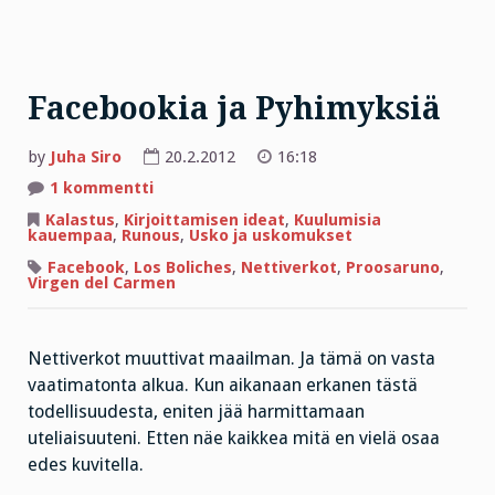
Facebookia ja Pyhimyksiä
by
Juha Siro
20.2.2012
16:18
artikkeliin
1 kommentti
Facebookia
ja
Kalastus
,
Kirjoittamisen ideat
,
Kuulumisia
Pyhimyksiä
kauempaa
,
Runous
,
Usko ja uskomukset
Facebook
,
Los Boliches
,
Nettiverkot
,
Proosaruno
,
Virgen del Carmen
Nettiverkot muuttivat maailman. Ja tämä on vasta
vaatimatonta alkua. Kun aikanaan erkanen tästä
todellisuudesta, eniten jää harmittamaan
uteliaisuuteni. Etten näe kaikkea mitä en vielä osaa
edes kuvitella.