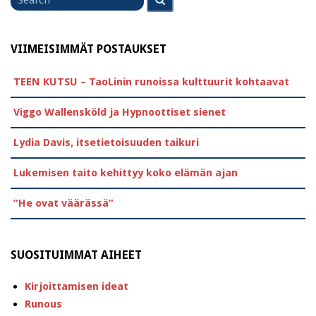
for
VIIMEISIMMÄT POSTAUKSET
TEEN KUTSU – TaoLinin runoissa kulttuurit kohtaavat
Viggo Wallensköld ja Hypnoottiset sienet
Lydia Davis, itsetietoisuuden taikuri
Lukemisen taito kehittyy koko elämän ajan
”He ovat väärässä”
SUOSITUIMMAT AIHEET
Kirjoittamisen ideat
Runous