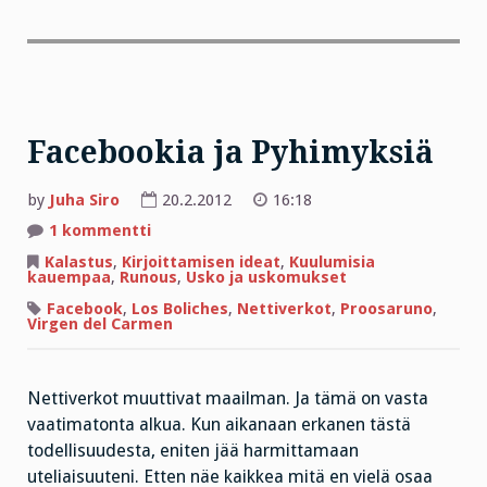
Facebookia ja Pyhimyksiä
by
Juha Siro
20.2.2012
16:18
artikkeliin
1 kommentti
Facebookia
ja
Kalastus
,
Kirjoittamisen ideat
,
Kuulumisia
Pyhimyksiä
kauempaa
,
Runous
,
Usko ja uskomukset
Facebook
,
Los Boliches
,
Nettiverkot
,
Proosaruno
,
Virgen del Carmen
Nettiverkot muuttivat maailman. Ja tämä on vasta
vaatimatonta alkua. Kun aikanaan erkanen tästä
todellisuudesta, eniten jää harmittamaan
uteliaisuuteni. Etten näe kaikkea mitä en vielä osaa