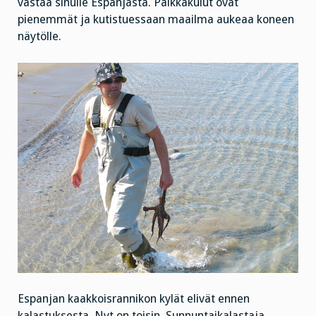
vastaa sinulle Espanjasta. Palkkakulut ovat
pienemmät ja kutistuessaan maailma aukeaa koneen
näytölle.
Espanjan kaakkoisrannikon kylät elivät ennen
kalastuksesta. Nyt on toisin. Sunnuntaikalastaja