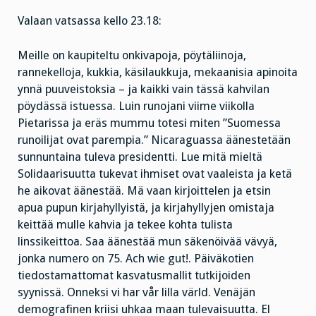
Valaan vatsassa kello 23.18:
Meille on kaupiteltu onkivapoja, pöytäliinoja,
rannekelloja, kukkia, käsilaukkuja, mekaanisia apinoita
ynnä puuveistoksia – ja kaikki vain tässä kahvilan
pöydässä istuessa. Luin runojani viime viikolla
Pietarissa ja eräs mummu totesi miten ”Suomessa
runoilijat ovat parempia.” Nicaraguassa äänestetään
sunnuntaina tuleva presidentti. Lue mitä mieltä
Solidaarisuutta tukevat ihmiset ovat vaaleista ja ketä
he aikovat äänestää. Mä vaan kirjoittelen ja etsin
apua pupun kirjahyllyistä, ja kirjahyllyjen omistaja
keittää mulle kahvia ja tekee kohta tulista
linssikeittoa. Saa äänestää mun säkenöivää vävyä,
jonka numero on 75. Ach wie gut!. Päiväkotien
tiedostamattomat kasvatusmallit tutkijoiden
syynissä. Onneksi vi har vår lilla värld. Venäjän
demografinen kriisi uhkaa maan tulevaisuutta. El