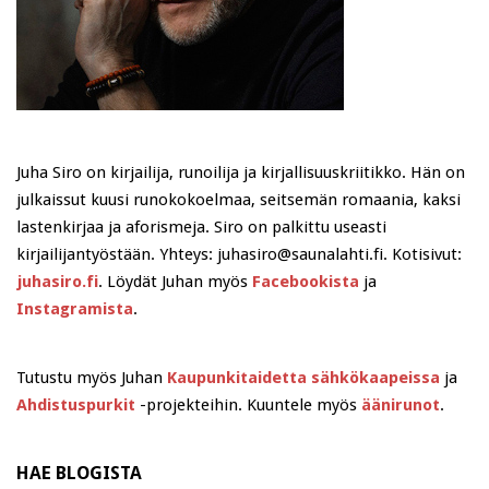
Juha Siro on kirjailija, runoilija ja kirjallisuuskriitikko. Hän on
julkaissut kuusi runokokoelmaa, seitsemän romaania, kaksi
lastenkirjaa ja aforismeja. Siro on palkittu useasti
kirjailijantyöstään. Yhteys: juhasiro@saunalahti.fi. Kotisivut:
juhasiro.fi
. Löydät Juhan myös
Facebookista
ja
Instagramista
.
Tutustu myös Juhan
Kaupunkitaidetta sähkökaapeissa
ja
Ahdistuspurkit
-projekteihin. Kuuntele myös
äänirunot
.
HAE BLOGISTA