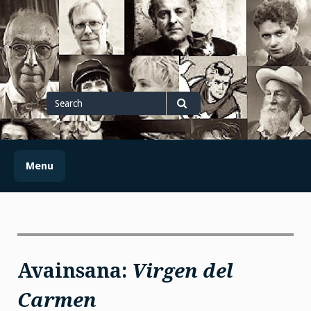
Skip
to
content
Search
for
Search
Menu
Avainsana:
Virgen del
Carmen