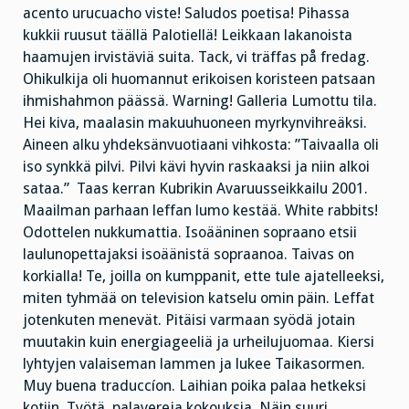
acento urucuacho viste! Saludos poetisa! Pihassa
kukkii ruusut täällä Palotiellä! Leikkaan lakanoista
haamujen irvistäviä suita. Tack, vi träffas på fredag.
Ohikulkija oli huomannut erikoisen koristeen patsaan
ihmishahmon päässä. Warning! Galleria Lumottu tila.
Hei kiva, maalasin makuuhuoneen myrkynvihreäksi.
Aineen alku yhdeksänvuotiaani vihkosta: ”Taivaalla oli
iso synkkä pilvi. Pilvi kävi hyvin raskaaksi ja niin alkoi
sataa.” Taas kerran Kubrikin Avaruusseikkailu 2001.
Maailman parhaan leffan lumo kestää. White rabbits!
Odottelen nukkumattia. Isoääninen sopraano etsii
laulunopettajaksi isoäänistä sopraanoa. Taivas on
korkialla! Te, joilla on kumppanit, ette tule ajatelleeksi,
miten tyhmää on television katselu omin päin. Leffat
jotenkuten menevät. Pitäisi varmaan syödä jotain
muutakin kuin energiageeliä ja urheilujuomaa. Kiersi
lyhtyjen valaiseman lammen ja lukee Taikasormen.
Muy buena traduccíon. Laihian poika palaa hetkeksi
kotiin. Työtä, palavereja kokouksia. Näin suuri