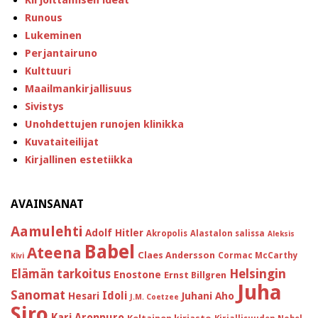
Runous
Lukeminen
Perjantairuno
Kulttuuri
Maailmankirjallisuus
Sivistys
Unohdettujen runojen klinikka
Kuvataiteilijat
Kirjallinen estetiikka
AVAINSANAT
Aamulehti
Adolf Hitler
Akropolis
Alastalon salissa
Aleksis
Babel
Ateena
Claes Andersson
Cormac McCarthy
Kivi
Helsingin
Elämän tarkoitus
Enostone
Ernst Billgren
Juha
Sanomat
Idoli
Hesari
Juhani Aho
J.M. Coetzee
Siro
Kari Aronpuro