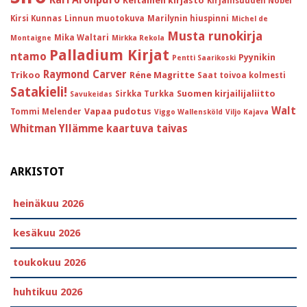
Keltainen kirjasto
Kirjallisuuden Nobel
Kirsi Kunnas
Linnun muotokuva
Marilynin hiuspinni
Michel de
Musta runokirja
Mika Waltari
Montaigne
Mirkka Rekola
Palladium Kirjat
ntamo
Pyynikin
Pentti Saarikoski
Raymond Carver
Trikoo
Réne Magritte
Saat toivoa kolmesti
Satakieli!
Suomen kirjailijaliitto
Sirkka Turkka
Savukeidas
Walt
Vapaa pudotus
Tommi Melender
Viggo Wallensköld
Viljo Kajava
Whitman
Yllämme kaartuva taivas
ARKISTOT
heinäkuu 2026
kesäkuu 2026
toukokuu 2026
huhtikuu 2026