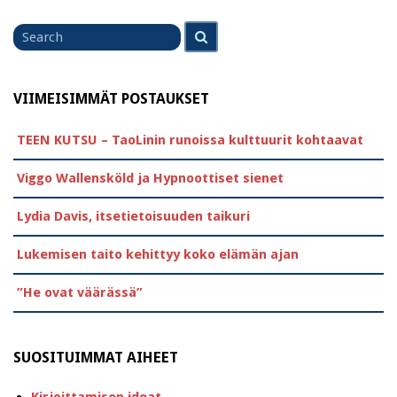
Search
Search
for
VIIMEISIMMÄT POSTAUKSET
TEEN KUTSU – TaoLinin runoissa kulttuurit kohtaavat
Viggo Wallensköld ja Hypnoottiset sienet
Lydia Davis, itsetietoisuuden taikuri
Lukemisen taito kehittyy koko elämän ajan
”He ovat väärässä”
SUOSITUIMMAT AIHEET
Kirjoittamisen ideat