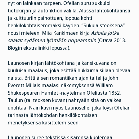
nyt on lainkaan tarpeen. Ofelian suru sukkuloi
tietokirjan ja autofiktion välillä. Alussa lähtökohtaansa
ja kulttuuriin painottuen, loppua kohti
henkilökohtaisemmaksi käyden. ”Sukulaisteoksena”
nousi mieleeni Miia Kankimäen kirja
Asioita jotka
saavat sydämen lyömään nopeammin
(Otava 2013.
Blogin ekstralinkki lopussa).
Launosen kirjan lähtökohtana ja kansikuvana on
kuuluisa maalaus, joka esittää hukkumaisillaan olevaa
naista. Brittiläisen romantiikan ajan taitelija John
Everett Millais maalasi näkemyksensä William
Shakespearen Hamlet -näytelmän Ofeliasta 1852.
Taulun (tai teoksen kuvan) nähtyään sitä on vaikea
unohtaa. Näin kävi myös Launoselle, joka löysi Ofelian
tarinasta lähtökohdan henkilökohtaisen
menetyksensä käsittelemiseen.
Launonen suree tekstissä sisarensa kuolemaa.