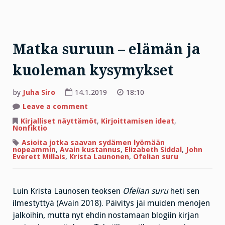
Matka suruun – elämän ja
kuoleman kysymykset
by
Juha Siro
14.1.2019
18:10
on
Leave a comment
Matka
suruun
Kirjalliset näyttämöt
,
Kirjoittamisen ideat
,
–
Nonfiktio
elämän
ja
Asioita jotka saavan sydämen lyömään
kuoleman
nopeammin
,
Avain kustannus
,
Elizabeth Siddal
,
John
kysymykset
Everett Millais
,
Krista Launonen
,
Ofelian suru
Luin Krista Launosen teoksen
Ofelian suru
heti sen
ilmestyttyä (Avain 2018). Päivitys jäi muiden menojen
jalkoihin, mutta nyt ehdin nostamaan blogiin kirjan