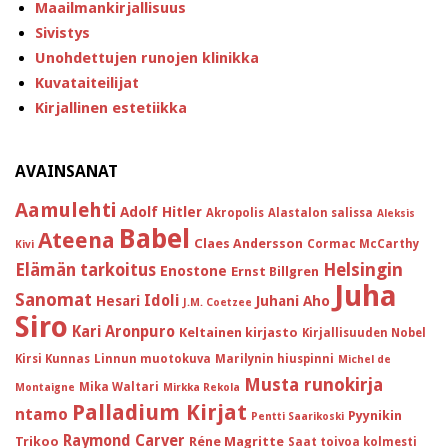
Maailmankirjallisuus
Sivistys
Unohdettujen runojen klinikka
Kuvataiteilijat
Kirjallinen estetiikka
AVAINSANAT
Aamulehti
Adolf Hitler
Akropolis
Alastalon salissa
Aleksis
Babel
Ateena
Claes Andersson
Cormac McCarthy
Kivi
Helsingin
Elämän tarkoitus
Enostone
Ernst Billgren
Juha
Sanomat
Idoli
Hesari
Juhani Aho
J.M. Coetzee
Siro
Kari Aronpuro
Keltainen kirjasto
Kirjallisuuden Nobel
Kirsi Kunnas
Linnun muotokuva
Marilynin hiuspinni
Michel de
Musta runokirja
Mika Waltari
Montaigne
Mirkka Rekola
Palladium Kirjat
ntamo
Pyynikin
Pentti Saarikoski
Raymond Carver
Trikoo
Réne Magritte
Saat toivoa kolmesti