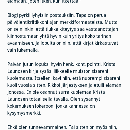
elämään. Joten itken, kun itkettää.”
Blogi pyrkii lyhyisiin postauksiin. Tapa on perua
päivälehtikriitikkoni ajan merkkiformaateista. Mutta
on se niinkin, että tiukka kiteytys saa vastaanottajan
kiinnostumaan yhtä hyvin kuin yritys koko tarinan
avaamiseen. Ja lopulta on niin, että kirjat kirkastuvat
vain lukemalla.
Päivän jutun lopuksi hyvin henk. koht. pointti. Krista
Launosen kirja sysäsi liikkeelle muiston sisareni
kuolemasta. Itselleni kävi niin, että nuorempi sisareni
kuoli vuosia sitten. Rikkoi järjestyksen ja etuili elämän
jonossa. En ole osannut surra kuolemaa Krista
Launosen totaalisella tavalla. Olen sysännyt
kokemuksen lokeroon, jonka kannessa on
kysymysmerkki.
Ehkä olen tunnevammainen. Tai sitten on myös niin,