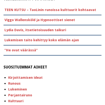
TEEN KUTSU – TaoLinin runoissa kulttuurit kohtaavat
Viggo Wallensköld ja Hypnoottiset sienet
Lydia Davis, itsetietoisuuden taikuri
Lukemisen taito kehittyy koko elämän ajan
”He ovat väärässä”
SUOSITUIMMAT AIHEET
Kirjoittamisen ideat
Runous
Lukeminen
Perjantairuno
Kulttuuri