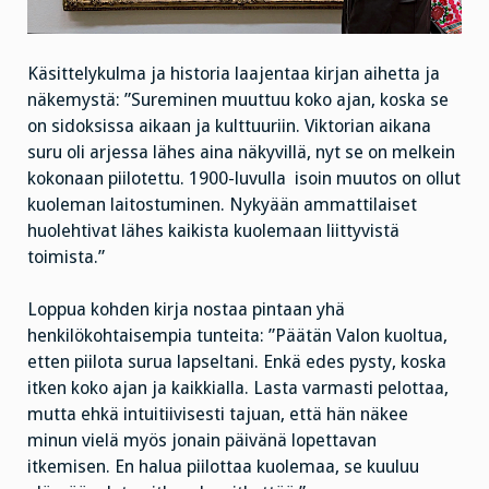
Käsittelykulma ja historia laajentaa kirjan aihetta ja
näkemystä: ”Sureminen muuttuu koko ajan, koska se
on sidoksissa aikaan ja kulttuuriin. Viktorian aikana
suru oli arjessa lähes aina näkyvillä, nyt se on melkein
kokonaan piilotettu. 1900-luvulla
isoin muutos on ollut
kuoleman laitostuminen. Nykyään ammattilaiset
huolehtivat lähes kaikista kuolemaan liittyvistä
toimista.”
Loppua kohden kirja nostaa pintaan yhä
henkilökohtaisempia tunteita: ”Päätän Valon kuoltua,
etten piilota surua lapseltani. Enkä edes pysty, koska
itken koko ajan ja kaikkialla. Lasta varmasti pelottaa,
mutta ehkä intuitiivisesti tajuan, että hän näkee
minun vielä myös jonain päivänä lopettavan
itkemisen. En halua piilottaa kuolemaa, se kuuluu