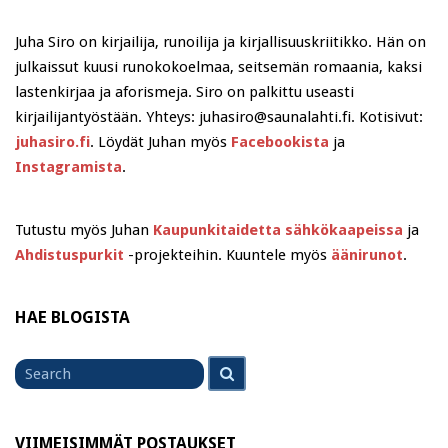
Juha Siro on kirjailija, runoilija ja kirjallisuuskriitikko. Hän on
julkaissut kuusi runokokoelmaa, seitsemän romaania, kaksi
lastenkirjaa ja aforismeja. Siro on palkittu useasti
kirjailijantyöstään. Yhteys: juhasiro@saunalahti.fi. Kotisivut:
juhasiro.fi
. Löydät Juhan myös
Facebookista
ja
Instagramista
.
Tutustu myös Juhan
Kaupunkitaidetta sähkökaapeissa
ja
Ahdistuspurkit
-projekteihin. Kuuntele myös
äänirunot
.
HAE BLOGISTA
Search
Search
for
VIIMEISIMMÄT POSTAUKSET