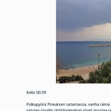
Kello 00.09
Polkupyörä Pireuksen satamassa, vanha rämä kä
satulan sivuilla jättiläislepakon siivet mustaa 