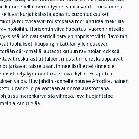
ivän kämmenellä meren tyynet valopisarat – mikä riemu
elluvat kurjat kalastajapaatit, ouzontuoksuiset
atikot ja muovisaavit: mustekalaa merianturaa makrillia
intoloihin. Horisontin viiva hapertuu, vuoren rinteelle
yksissä liehuvat sardelliparvien hopeiset viirit. Tavoitan
yvät tuohukset, kaupungin kattilan ylle nousevan
ätetään särkemällä lautaset katuun ravintolan edessä.
tyttävät roska-astiat tuleen, mustat miehet kauppaavat
ot jatkavat taisteluaan, ihmeellistä ettei sinne ole
entiset neljäkymmentäkaksi ovat kyllin. En ajattele
uksen valoa. Huvijahdin kannelle nousee Afrodite, nainen
a asettuu kannelle palvomaan aurinkoa alastomana.
pohjassa merenkarvaista vihreää, levä huojahtelee
imein alkanut elää.