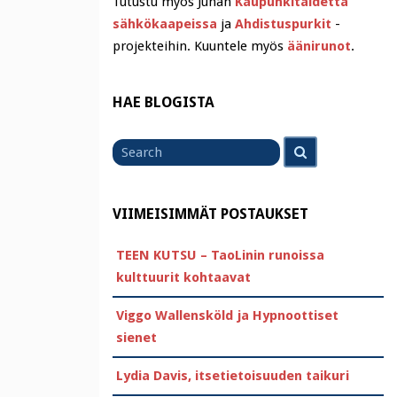
Tutustu myös Juhan
Kaupunkitaidetta
sähkökaapeissa
ja
Ahdistuspurkit
-
projekteihin. Kuuntele myös
äänirunot
.
HAE BLOGISTA
Search
Search
for
VIIMEISIMMÄT POSTAUKSET
TEEN KUTSU – TaoLinin runoissa
kulttuurit kohtaavat
Viggo Wallensköld ja Hypnoottiset
sienet
Lydia Davis, itsetietoisuuden taikuri