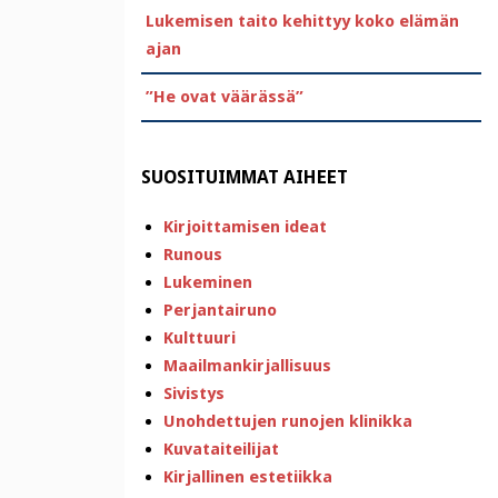
Lukemisen taito kehittyy koko elämän
ajan
”He ovat väärässä”
SUOSITUIMMAT AIHEET
Kirjoittamisen ideat
Runous
Lukeminen
Perjantairuno
Kulttuuri
Maailmankirjallisuus
Sivistys
Unohdettujen runojen klinikka
Kuvataiteilijat
Kirjallinen estetiikka