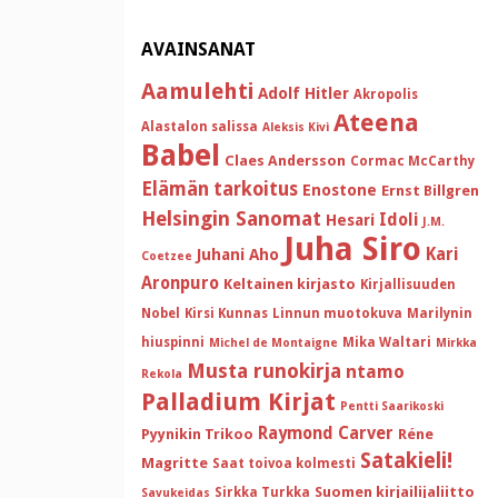
AVAINSANAT
Aamulehti
Adolf Hitler
Akropolis
Ateena
Alastalon salissa
Aleksis Kivi
Babel
Claes Andersson
Cormac McCarthy
Elämän tarkoitus
Enostone
Ernst Billgren
Helsingin Sanomat
Idoli
Hesari
J.M.
Juha Siro
Kari
Juhani Aho
Coetzee
Aronpuro
Keltainen kirjasto
Kirjallisuuden
Nobel
Kirsi Kunnas
Linnun muotokuva
Marilynin
hiuspinni
Mika Waltari
Michel de Montaigne
Mirkka
Musta runokirja
ntamo
Rekola
Palladium Kirjat
Pentti Saarikoski
Raymond Carver
Pyynikin Trikoo
Réne
Satakieli!
Magritte
Saat toivoa kolmesti
Suomen kirjailijaliitto
Sirkka Turkka
Savukeidas