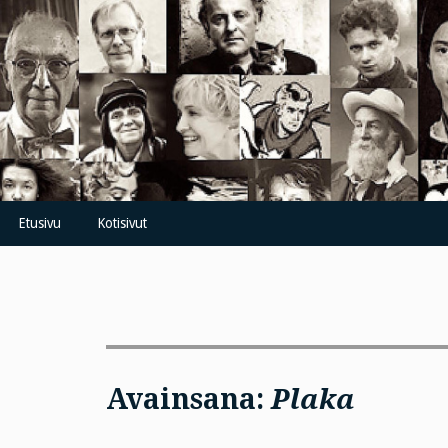
Skip
to
content
Etusivu
Kotisivut
Avainsana:
Plaka