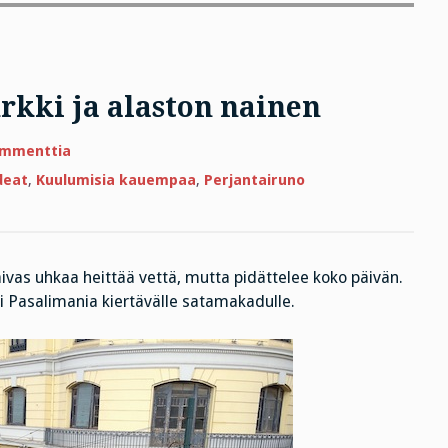
rkki ja alaston nainen
artikkeliin
ommenttia
Perjantairunossa
susiturkki
deat
,
Kuulumisia kauempaa
,
Perjantairuno
ja
alaston
nainen
as uhkaa heittää vettä, mutta pidättelee koko päivän.
 Pasalimania kiertävälle satamakadulle.