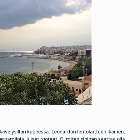
velysillan kupeessa, Leonardon lentolaitteen ikäinen,
pergamiinia, luiset ruoteet. Oi miten sininen saattaa olla