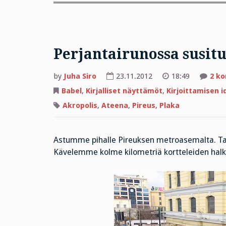
Perjantairunossa susitu
by
Juha Siro
23.11.2012
18:49
2 k
Babel
,
Kirjalliset näyttämöt
,
Kirjoittamisen i
Akropolis
,
Ateena
,
Pireus
,
Plaka
Astumme pihalle Pireuksen metroasemalta. Taiv
Kävelemme kolme kilometriä kortteleiden halki