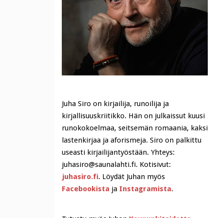
Juha Siro on kirjailija, runoilija ja
kirjallisuuskriitikko. Hän on julkaissut kuusi
runokokoelmaa, seitsemän romaania, kaksi
lastenkirjaa ja aforismeja. Siro on palkittu
useasti kirjailijantyöstään. Yhteys:
juhasiro@saunalahti.fi. Kotisivut:
juhasiro.fi
. Löydät Juhan myös
Facebookista
ja
Instagramista
.