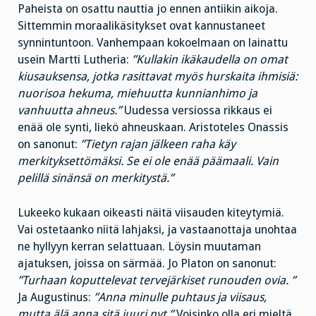
Paheista on osattu nauttia jo ennen antiikin aikoja.
Sittemmin moraalikäsitykset ovat kannustaneet
synnintuntoon. Vanhempaan kokoelmaan on lainattu
usein Martti Lutheria:
”Kullakin ikäkaudella on omat
kiusauksensa, jotka rasittavat myös hurskaita ihmisiä:
nuorisoa hekuma, miehuutta kunnianhimo ja
vanhuutta ahneus.”
Uudessa versiossa rikkaus ei
enää ole synti, liekö ahneuskaan. Aristoteles Onassis
on sanonut:
”Tietyn rajan jälkeen raha käy
merkityksettömäksi. Se ei ole enää päämaali. Vain
pelillä sinänsä on merkitystä.”
Lukeeko kukaan oikeasti näitä viisauden kiteytymiä.
Vai ostetaanko niitä lahjaksi, ja vastaanottaja unohtaa
ne hyllyyn kerran selattuaan. Löysin muutaman
ajatuksen, joissa on särmää. Jo Platon on sanonut:
”Turhaan koputtelevat tervejärkiset runouden ovia. ”
Ja Augustinus:
”Anna minulle puhtaus ja viisaus,
mutta älä anna sitä juuri nyt.”
Voisinko olla eri mieltä