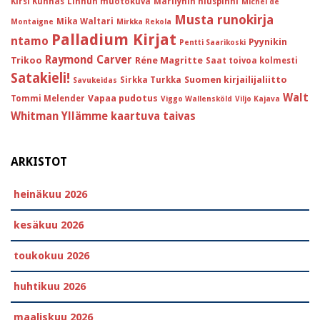
Kirsi Kunnas
Linnun muotokuva
Marilynin hiuspinni
Michel de
Musta runokirja
Mika Waltari
Montaigne
Mirkka Rekola
Palladium Kirjat
ntamo
Pyynikin
Pentti Saarikoski
Raymond Carver
Trikoo
Réne Magritte
Saat toivoa kolmesti
Satakieli!
Suomen kirjailijaliitto
Sirkka Turkka
Savukeidas
Walt
Vapaa pudotus
Tommi Melender
Viggo Wallensköld
Viljo Kajava
Whitman
Yllämme kaartuva taivas
ARKISTOT
heinäkuu 2026
kesäkuu 2026
toukokuu 2026
huhtikuu 2026
maaliskuu 2026