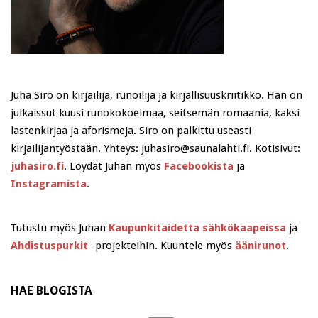
Juha Siro on kirjailija, runoilija ja kirjallisuuskriitikko. Hän on
julkaissut kuusi runokokoelmaa, seitsemän romaania, kaksi
lastenkirjaa ja aforismeja. Siro on palkittu useasti
kirjailijantyöstään. Yhteys: juhasiro@saunalahti.fi. Kotisivut:
juhasiro.fi
. Löydät Juhan myös
Facebookista
ja
Instagramista
.
Tutustu myös Juhan
Kaupunkitaidetta sähkökaapeissa
ja
Ahdistuspurkit
-projekteihin. Kuuntele myös
äänirunot
.
HAE BLOGISTA
Search