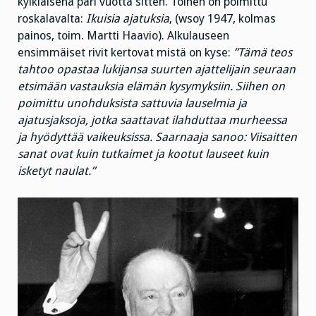
kylkiäisenä pari vuotta sitten. Toinen on poimittu
roskalavalta:
Ikuisia ajatuksia
, (wsoy 1947, kolmas
painos, toim. Martti Haavio). Alkulauseen
ensimmäiset rivit kertovat mistä on kyse:
”Tämä teos
tahtoo opastaa lukijansa suurten ajattelijain seuraan
etsimään vastauksia elämän kysymyksiin. Siihen on
poimittu unohduksista sattuvia lauselmia ja
ajatusjaksoja, jotka saattavat ilahduttaa murheessa
ja hyödyttää vaikeuksissa. Saarnaaja sanoo: Viisaitten
sanat ovat kuin tutkaimet ja kootut lauseet kuin
isketyt naulat.”