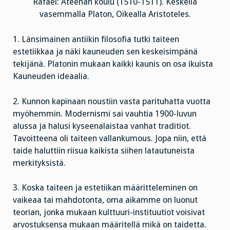
Rafael: Ateenan koulu (1510-1511). Keskellä
vasemmalla Platon, Oikealla Aristoteles.
1. Länsimainen antiikin filosofia tutki taiteen
estetiikkaa ja näki kauneuden sen keskeisimpänä
tekijänä. Platonin mukaan kaikki kaunis on osa ikuista
Kauneuden ideaalia.
2. Kunnon kapinaan noustiin vasta parituhatta vuotta
myöhemmin. Modernismi sai vauhtia 1900-luvun
alussa ja halusi kyseenalaistaa vanhat traditiot.
Tavoitteena oli taiteen vallankumous. Jopa niin, että
taide haluttiin riisua kaikista siihen latautuneista
merkityksistä.
3. Koska taiteen ja estetiikan määritteleminen on
vaikeaa tai mahdotonta, oma aikamme on luonut
teorian, jonka mukaan kulttuuri-instituutiot voisivat
arvostuksensa mukaan määritellä mikä on taidetta.