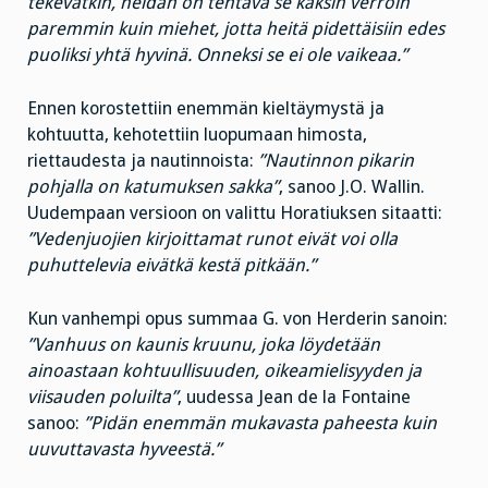
tekevätkin, heidän on tehtävä se kaksin verroin
paremmin kuin miehet, jotta heitä pidettäisiin edes
puoliksi yhtä hyvinä. Onneksi se ei ole vaikeaa.”
Ennen korostettiin enemmän kieltäymystä ja
kohtuutta, kehotettiin luopumaan himosta,
riettaudesta ja nautinnoista:
”Nautinnon pikarin
pohjalla on katumuksen sakka”
, sanoo J.O. Wallin.
Uudempaan versioon on valittu Horatiuksen sitaatti:
”Vedenjuojien kirjoittamat runot eivät voi olla
puhuttelevia eivätkä kestä pitkään.”
Kun vanhempi opus summaa G. von Herderin sanoin:
”Vanhuus on kaunis kruunu, joka löydetään
ainoastaan kohtuullisuuden, oikeamielisyyden ja
viisauden poluilta”
, uudessa Jean de la Fontaine
sanoo:
”Pidän enemmän mukavasta paheesta kuin
uuvuttavasta hyveestä.”