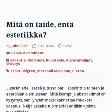
Mitä on taide, entä
estetiikka?
by
Juha Siro
3.12.2014
15:52
on
Leave a comment
Mitä
on
Filosofia
,
Kulttuuri
,
Kuvataide
,
Kuvataiteilijat
,
taide,
Sivistys
entä
estetiikka?
Ernst Billgren
,
Marshall McLuhan
,
Platon
Lupasin edellisessä jutussa pari lisäpointtia taiteen ja
estetiikan olemukseen. Mitä isompi ja abstraktimpi on
kysymys, sen lyhyemmäksi kannattaa muokata
vastaus. Neljä askelta tuo meidät antiikin ajoista