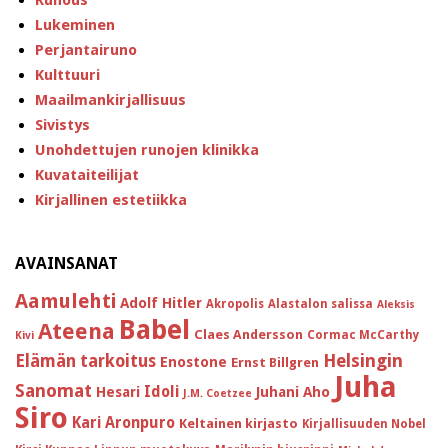
Runous
Lukeminen
Perjantairuno
Kulttuuri
Maailmankirjallisuus
Sivistys
Unohdettujen runojen klinikka
Kuvataiteilijat
Kirjallinen estetiikka
AVAINSANAT
Aamulehti
Adolf Hitler
Akropolis
Alastalon salissa
Aleksis
Babel
Ateena
Claes Andersson
Cormac McCarthy
Kivi
Helsingin
Elämän tarkoitus
Enostone
Ernst Billgren
Juha
Sanomat
Idoli
Hesari
Juhani Aho
J.M. Coetzee
Siro
Kari Aronpuro
Keltainen kirjasto
Kirjallisuuden Nobel