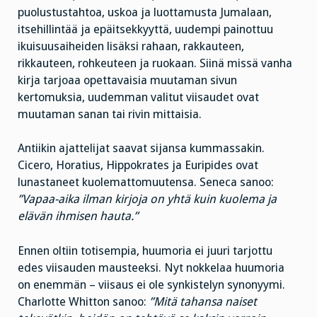
puolustustahtoa, uskoa ja luottamusta Jumalaan,
itsehillintää ja epäitsekkyyttä, uudempi painottuu
ikuisuusaiheiden lisäksi rahaan, rakkauteen,
rikkauteen, rohkeuteen ja ruokaan. Siinä missä vanha
kirja tarjoaa opettavaisia muutaman sivun
kertomuksia, uudemman valitut viisaudet ovat
muutaman sanan tai rivin mittaisia.
Antiikin ajattelijat saavat sijansa kummassakin.
Cicero, Horatius, Hippokrates ja Euripides ovat
lunastaneet kuolemattomuutensa. Seneca sanoo:
”Vapaa-aika ilman kirjoja on yhtä kuin kuolema ja
elävän ihmisen hauta.”
Ennen oltiin totisempia, huumoria ei juuri tarjottu
edes viisauden mausteeksi. Nyt nokkelaa huumoria
on enemmän – viisaus ei ole synkistelyn synonyymi.
Charlotte Whitton sanoo:
”Mitä tahansa naiset