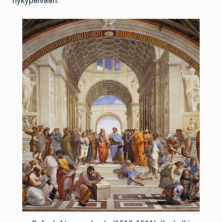
nykypäivään.