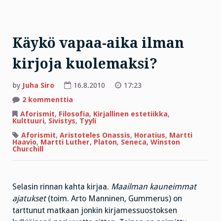
Käykö vapaa-aika ilman
kirjoja kuolemaksi?
by
Juha Siro
16.8.2010
17:23
artikkeliin
2 kommenttia
Käykö
vapaa-
Aforismit
,
Filosofia
,
Kirjallinen estetiikka
,
aika
Kulttuuri
,
Sivistys
,
Tyyli
ilman
kirjoja
Aforismit
,
Aristoteles Onassis
,
Horatius
,
Martti
kuolemaksi?
Haavio
,
Martti Luther
,
Platon
,
Seneca
,
Winston
Churchill
Selasin rinnan kahta kirjaa.
Maailman kauneimmat
ajatukset
(toim. Arto Manninen, Gummerus) on
tarttunut matkaan jonkin kirjamessuostoksen