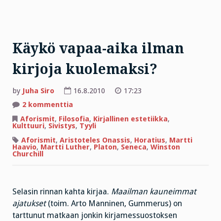
Käykö vapaa-aika ilman
kirjoja kuolemaksi?
by
Juha Siro
16.8.2010
17:23
artikkeliin
2 kommenttia
Käykö
vapaa-
Aforismit
,
Filosofia
,
Kirjallinen estetiikka
,
aika
Kulttuuri
,
Sivistys
,
Tyyli
ilman
kirjoja
Aforismit
,
Aristoteles Onassis
,
Horatius
,
Martti
kuolemaksi?
Haavio
,
Martti Luther
,
Platon
,
Seneca
,
Winston
Churchill
Selasin rinnan kahta kirjaa.
Maailman kauneimmat
ajatukset
(toim. Arto Manninen, Gummerus) on
tarttunut matkaan jonkin kirjamessuostoksen