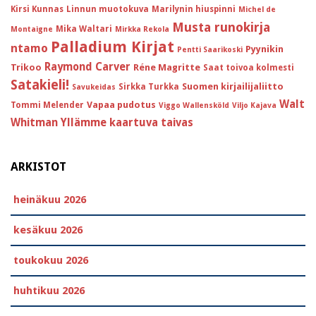
Kirsi Kunnas
Linnun muotokuva
Marilynin hiuspinni
Michel de
Musta runokirja
Mika Waltari
Montaigne
Mirkka Rekola
Palladium Kirjat
ntamo
Pyynikin
Pentti Saarikoski
Raymond Carver
Trikoo
Réne Magritte
Saat toivoa kolmesti
Satakieli!
Suomen kirjailijaliitto
Sirkka Turkka
Savukeidas
Walt
Vapaa pudotus
Tommi Melender
Viggo Wallensköld
Viljo Kajava
Whitman
Yllämme kaartuva taivas
ARKISTOT
heinäkuu 2026
kesäkuu 2026
toukokuu 2026
huhtikuu 2026