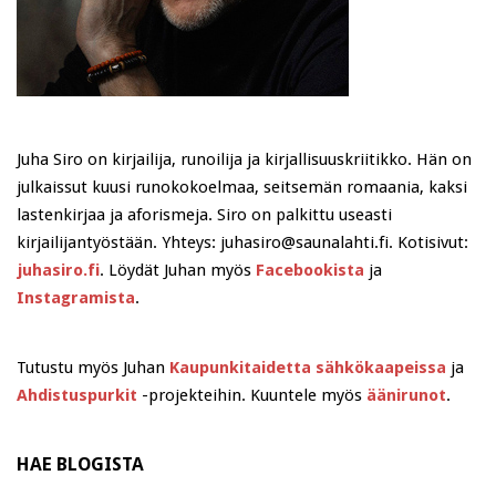
Juha Siro on kirjailija, runoilija ja kirjallisuuskriitikko. Hän on
julkaissut kuusi runokokoelmaa, seitsemän romaania, kaksi
lastenkirjaa ja aforismeja. Siro on palkittu useasti
kirjailijantyöstään. Yhteys: juhasiro@saunalahti.fi. Kotisivut:
juhasiro.fi
. Löydät Juhan myös
Facebookista
ja
Instagramista
.
Tutustu myös Juhan
Kaupunkitaidetta sähkökaapeissa
ja
Ahdistuspurkit
-projekteihin. Kuuntele myös
äänirunot
.
HAE BLOGISTA