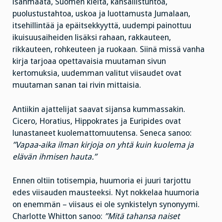
isänmaata, Suomen kieltä, kansallistuntoa,
puolustustahtoa, uskoa ja luottamusta Jumalaan,
itsehillintää ja epäitsekkyyttä, uudempi painottuu
ikuisuusaiheiden lisäksi rahaan, rakkauteen,
rikkauteen, rohkeuteen ja ruokaan. Siinä missä vanha
kirja tarjoaa opettavaisia muutaman sivun
kertomuksia, uudemman valitut viisaudet ovat
muutaman sanan tai rivin mittaisia.
Antiikin ajattelijat saavat sijansa kummassakin.
Cicero, Horatius, Hippokrates ja Euripides ovat
lunastaneet kuolemattomuutensa. Seneca sanoo:
”Vapaa-aika ilman kirjoja on yhtä kuin kuolema ja
elävän ihmisen hauta.”
Ennen oltiin totisempia, huumoria ei juuri tarjottu
edes viisauden mausteeksi. Nyt nokkelaa huumoria
on enemmän – viisaus ei ole synkistelyn synonyymi.
Charlotte Whitton sanoo:
”Mitä tahansa naiset