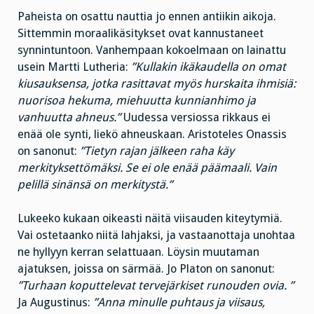
Paheista on osattu nauttia jo ennen antiikin aikoja.
Sittemmin moraalikäsitykset ovat kannustaneet
synnintuntoon. Vanhempaan kokoelmaan on lainattu
usein Martti Lutheria:
”Kullakin ikäkaudella on omat
kiusauksensa, jotka rasittavat myös hurskaita ihmisiä:
nuorisoa hekuma, miehuutta kunnianhimo ja
vanhuutta ahneus.”
Uudessa versiossa rikkaus ei
enää ole synti, liekö ahneuskaan. Aristoteles Onassis
on sanonut:
”Tietyn rajan jälkeen raha käy
merkityksettömäksi. Se ei ole enää päämaali. Vain
pelillä sinänsä on merkitystä.”
Lukeeko kukaan oikeasti näitä viisauden kiteytymiä.
Vai ostetaanko niitä lahjaksi, ja vastaanottaja unohtaa
ne hyllyyn kerran selattuaan. Löysin muutaman
ajatuksen, joissa on särmää. Jo Platon on sanonut:
”Turhaan koputtelevat tervejärkiset runouden ovia. ”
Ja Augustinus:
”Anna minulle puhtaus ja viisaus,