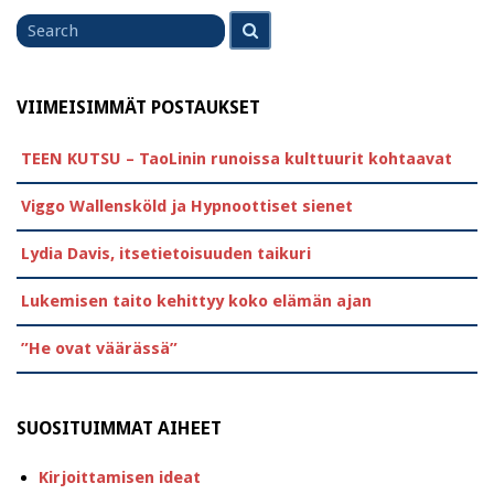
Search
Search
for
VIIMEISIMMÄT POSTAUKSET
TEEN KUTSU – TaoLinin runoissa kulttuurit kohtaavat
Viggo Wallensköld ja Hypnoottiset sienet
Lydia Davis, itsetietoisuuden taikuri
Lukemisen taito kehittyy koko elämän ajan
”He ovat väärässä”
SUOSITUIMMAT AIHEET
Kirjoittamisen ideat