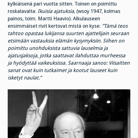
kylkiäisenä pari vuotta sitten. Toinen on poimittu
roskalavalta:
Ikuisia ajatuksia
, (wsoy 1947, kolmas
painos, toim. Martti Haavio). Alkulauseen
ensimmäiset rivit kertovat mistä on kyse:
”Tämä teos
tahtoo opastaa lukijansa suurten ajattelijain seuraan
etsimään vastauksia elämän kysymyksiin. Siihen on
poimittu unohduksista sattuvia lauselmia ja
ajatusjaksoja, jotka saattavat ilahduttaa murheessa
ja hyödyttää vaikeuksissa. Saarnaaja sanoo: Viisaitten
sanat ovat kuin tutkaimet ja kootut lauseet kuin
isketyt naulat.”