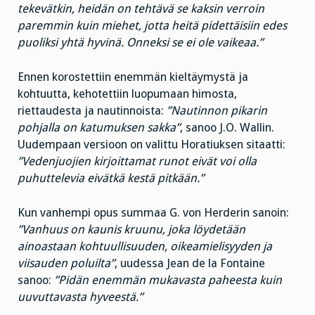
tekevätkin, heidän on tehtävä se kaksin verroin
paremmin kuin miehet, jotta heitä pidettäisiin edes
puoliksi yhtä hyvinä. Onneksi se ei ole vaikeaa.”
Ennen korostettiin enemmän kieltäymystä ja
kohtuutta, kehotettiin luopumaan himosta,
riettaudesta ja nautinnoista:
”Nautinnon pikarin
pohjalla on katumuksen sakka”
, sanoo J.O. Wallin.
Uudempaan versioon on valittu Horatiuksen sitaatti:
”Vedenjuojien kirjoittamat runot eivät voi olla
puhuttelevia eivätkä kestä pitkään.”
Kun vanhempi opus summaa G. von Herderin sanoin:
”Vanhuus on kaunis kruunu, joka löydetään
ainoastaan kohtuullisuuden, oikeamielisyyden ja
viisauden poluilta”
, uudessa Jean de la Fontaine
sanoo:
”Pidän enemmän mukavasta paheesta kuin
uuvuttavasta hyveestä.”