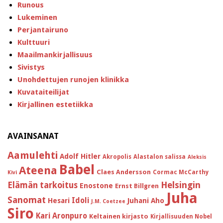
Runous
Lukeminen
Perjantairuno
Kulttuuri
Maailmankirjallisuus
Sivistys
Unohdettujen runojen klinikka
Kuvataiteilijat
Kirjallinen estetiikka
AVAINSANAT
Aamulehti
Adolf Hitler
Akropolis
Alastalon salissa
Aleksis
Babel
Ateena
Claes Andersson
Cormac McCarthy
Kivi
Helsingin
Elämän tarkoitus
Enostone
Ernst Billgren
Juha
Sanomat
Idoli
Hesari
Juhani Aho
J.M. Coetzee
Siro
Kari Aronpuro
Keltainen kirjasto
Kirjallisuuden Nobel