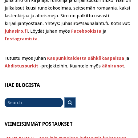
Juha Siro on kirjailija, runoilija ja kirjallisuuskriitikko. Hän on
julkaissut kuusi runokokoelmaa, seitsemän romaania, kaksi
lastenkirjaa ja aforismeja. Siro on palkittu useasti
kirjailijantyöstään. Yhteys: juhasiro@saunalahti.fi. Kotisivut:
juhasiro.fi
. Löydät Juhan myös
Facebookista
ja
Instagramista
.
Tutustu myös Juhan
Kaupunkitaidetta sähkökaapeissa
ja
Ahdistuspurkit
-projekteihin. Kuuntele myös
äänirunot
.
HAE BLOGISTA
Search
Search
for
VIIMEISIMMÄT POSTAUKSET