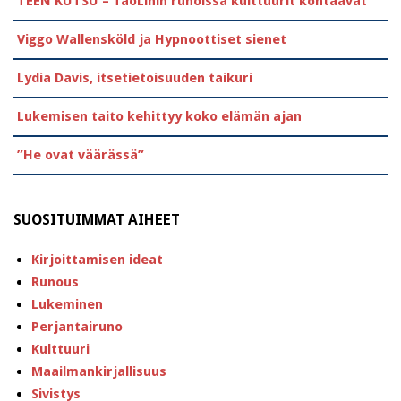
TEEN KUTSU – TaoLinin runoissa kulttuurit kohtaavat
Viggo Wallensköld ja Hypnoottiset sienet
Lydia Davis, itsetietoisuuden taikuri
Lukemisen taito kehittyy koko elämän ajan
”He ovat väärässä”
SUOSITUIMMAT AIHEET
Kirjoittamisen ideat
Runous
Lukeminen
Perjantairuno
Kulttuuri
Maailmankirjallisuus
Sivistys