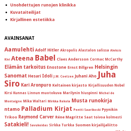
Unohdettujen runojen klinikka
Kuvataiteilijat
Kirjallinen estetiikka
AVAINSANAT
Aamulehti
Adolf Hitler
Akropolis
Alastalon salissa
Aleksis
Babel
Ateena
Claes Andersson
Cormac McCarthy
Kivi
Helsingin
Elämän tarkoitus
Enostone
Ernst Billgren
Juha
Sanomat
Idoli
Hesari
Juhani Aho
J.M. Coetzee
Siro
Kari Aronpuro
Keltainen kirjasto
Kirjallisuuden Nobel
Kirsi Kunnas
Linnun muotokuva
Marilynin hiuspinni
Michel de
Musta runokirja
Mika Waltari
Montaigne
Mirkka Rekola
Palladium Kirjat
ntamo
Pyynikin
Pentti Saarikoski
Raymond Carver
Trikoo
Réne Magritte
Saat toivoa kolmesti
Satakieli!
Suomen kirjailijaliitto
Sirkka Turkka
Savukeidas