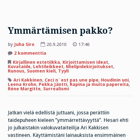
Ymmärtämisen pakko?
by
Juha Siro
20.9.2010
17:46
artikkeliin
2 kommenttia
Ymmärtämisen
pakko?
Kirjallinen estetiikka
,
Kirjoittamisen ideat
,
Kuvataide
,
Lehtileikkeet
,
Mielipidekirjoitukset
,
Runous
,
Suomen kieli
,
Tyyli
Ari Kakkinen
,
Ceci n´est pas une pipe
,
Houdinin uni
,
Leena Krohn
,
Pekka Jäntti
,
Rapina ja muita papereita
,
Réne Margitte
,
Surrealismi
Jatkan vielä edellistä juttuani, jossa perättiin
taidepuheen kieleen ”ymmärrettävyyttä”. Hesari ehti
jo julkaistakin valokuvataiteilija Ari Kakkisen
vastineen. Käyttämistäni lainauksista ensimmäinen