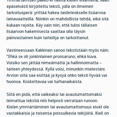
Ymmärtämisen pakko ei hävitä kielen vivahteita, vaan
epäselvästi kirjoitettu teksti, jolla on ilmeinen
tarkoitusperä: yrittää hakea taideteokselle lisäarvoa
lainavaatteilla. Niinkin on mahdollista tehdä, eikä sitä
kukaan rajoita. Käy vain niin, että tulos tällaisen
lisäarvon hakemisesta saattaa olla täysin
päinvastainen kuin taiteilija on tarkoittanut.
Vastineessaan Kakkinen sanoo tekstistään myös näin:
”Ehkä se oli jonkinlainen proosaruno, ehkä kuva.
Voisiko sen jättää nimeämättä ja hallinnoimatta –
taiteen yhteydessä. Kyllä voisi, minunkin mielestäni.
Arvion siitä saa esittää ja kysyä onko teksti hyvää vai
huonoa. Koskettavaa vai turhanaikaista.
Siitä en pidä, että vaikeaksi tai avautumattomaksi
leimattua tekstiä niin helposti verrataan runoon.
Kielen ymmärtäminen tai avautumattomuus eivät ole
vastakkaisia ja toisensa poissulkevia tekijöitä. Kieli on