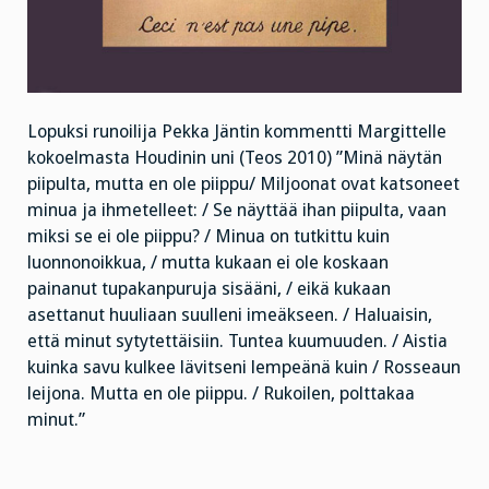
Lopuksi runoilija Pekka Jäntin kommentti Margittelle
kokoelmasta Houdinin uni (Teos 2010) ”Minä näytän
piipulta, mutta en ole piippu/ Miljoonat ovat katsoneet
minua ja ihmetelleet: / Se näyttää ihan piipulta, vaan
miksi se ei ole piippu? / Minua on tutkittu kuin
luonnonoikkua, / mutta kukaan ei ole koskaan
painanut tupakanpuruja sisääni, / eikä kukaan
asettanut huuliaan suulleni imeäkseen. / Haluaisin,
että minut sytytettäisiin. Tuntea kuumuuden. / Aistia
kuinka savu kulkee lävitseni lempeänä kuin / Rosseaun
leijona. Mutta en ole piippu. / Rukoilen, polttakaa
minut.”