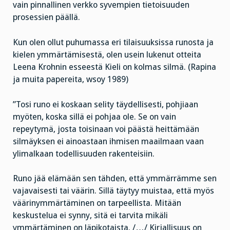
vain pinnallinen verkko syvempien tietoisuuden
prosessien päällä.
Kun olen ollut puhumassa eri tilaisuuksissa runosta ja
kielen ymmärtämisestä, olen usein lukenut otteita
Leena Krohnin esseestä Kieli on kolmas silmä. (Rapina
ja muita papereita, wsoy 1989)
”Tosi runo ei koskaan selity täydellisesti, pohjiaan
myöten, koska sillä ei pohjaa ole. Se on vain
repeytymä, josta toisinaan voi päästä heittämään
silmäyksen ei ainoastaan ihmisen maailmaan vaan
ylimalkaan todellisuuden rakenteisiin.
Runo jää elämään sen tähden, että ymmärrämme sen
vajavaisesti tai väärin. Sillä täytyy muistaa, että myös
väärinymmärtäminen on tarpeellista. Mitään
keskustelua ei synny, sitä ei tarvita mikäli
ymmärtäminen on läpikotaista. /…/ Kirjallisuus on