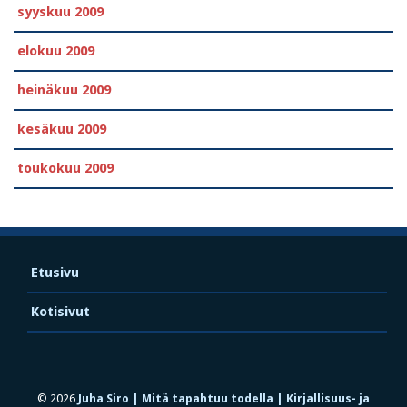
syyskuu 2009
elokuu 2009
heinäkuu 2009
kesäkuu 2009
toukokuu 2009
Etusivu
Kotisivut
© 2026
Juha Siro | Mitä tapahtuu todella | Kirjallisuus- ja