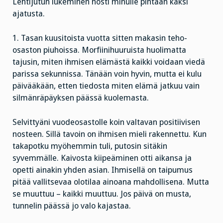
Lehtijutun lukeminen nosti minulle pintaan kaksi
ajatusta.
1. Tasan kuusitoista vuotta sitten makasin teho-
osaston piuhoissa. Morfiinihuuruista huolimatta
tajusin, miten ihmisen elämästä kaikki voidaan viedä
parissa sekunnissa. Tänään voin hyvin, mutta ei kulu
päivääkään, etten tiedosta miten elämä jatkuu vain
silmänräpäyksen päässä kuolemasta.
Selvittyäni vuodeosastolle koin valtavan positiivisen
nosteen. Sillä tavoin on ihmisen mieli rakennettu. Kun
takapotku myöhemmin tuli, putosin sitäkin
syvemmälle. Kaivosta kiipeäminen otti aikansa ja
opetti ainakin yhden asian. Ihmisellä on taipumus
pitää vallitsevaa olotilaa ainoana mahdollisena. Mutta
se muuttuu – kaikki muuttuu. Jos päivä on musta,
tunnelin päässä jo valo kajastaa.