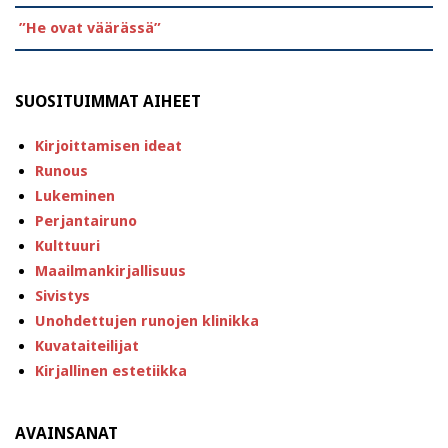
”He ovat väärässä”
SUOSITUIMMAT AIHEET
Kirjoittamisen ideat
Runous
Lukeminen
Perjantairuno
Kulttuuri
Maailmankirjallisuus
Sivistys
Unohdettujen runojen klinikka
Kuvataiteilijat
Kirjallinen estetiikka
AVAINSANAT