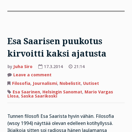
Esa Saarisen puukotus
kirvoitti kaksi ajatusta
by
Juha Siro
17.3.2014
21:14
on
Leave a comment
Esa
Saarisen
Filosofia
,
Journalismi
,
Nobelistit
,
Uutiset
puukotus
kirvoitti
Esa Saarinen
,
Helsingin Sanomat
,
Mario Vargas
kaksi
Llosa
,
Saska Saarikoski
ajatusta
Tunnen filosofi Esa Saarista hyvin vähän. Filosofia
(wsoy 1994) näyttää olevan edelleen kotihyllyssä.
Ikiaikoja sitten soi radiossa hänen laulamansa