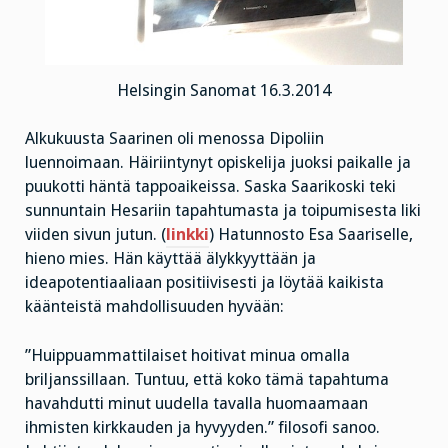
Helsingin Sanomat 16.3.2014
Alkukuusta Saarinen oli menossa Dipoliin
luennoimaan. Häiriintynyt opiskelija juoksi paikalle ja
puukotti häntä tappoaikeissa. Saska Saarikoski teki
sunnuntain Hesariin tapahtumasta ja toipumisesta liki
viiden sivun jutun. (
linkki
) Hatunnosto Esa Saariselle,
hieno mies. Hän käyttää älykkyyttään ja
ideapotentiaaliaan positiivisesti ja löytää kaikista
käänteistä mahdollisuuden hyvään:
”Huippuammattilaiset hoitivat minua omalla
briljanssillaan. Tuntuu, että koko tämä tapahtuma
havahdutti minut uudella tavalla huomaamaan
ihmisten kirkkauden ja hyvyyden.” filosofi sanoo.