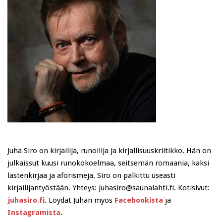
Juha Siro on kirjailija, runoilija ja kirjallisuuskriitikko. Hän on
julkaissut kuusi runokokoelmaa, seitsemän romaania, kaksi
lastenkirjaa ja aforismeja. Siro on palkittu useasti
kirjailijantyöstään. Yhteys: juhasiro@saunalahti.fi. Kotisivut:
juhasiro.fi
. Löydät Juhan myös
Facebookista
ja
Instagramista
.