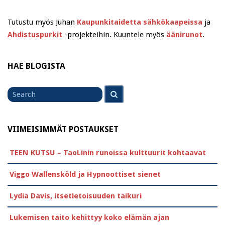
Tutustu myös Juhan
Kaupunkitaidetta sähkökaapeissa
ja
Ahdistuspurkit
-projekteihin. Kuuntele myös
äänirunot
.
HAE BLOGISTA
Search
Search
for
VIIMEISIMMÄT POSTAUKSET
TEEN KUTSU – TaoLinin runoissa kulttuurit kohtaavat
Viggo Wallensköld ja Hypnoottiset sienet
Lydia Davis, itsetietoisuuden taikuri
Lukemisen taito kehittyy koko elämän ajan