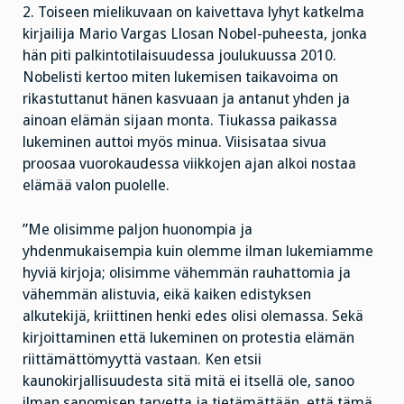
2. Toiseen mielikuvaan on kaivettava lyhyt katkelma
kirjailija Mario Vargas Llosan Nobel-puheesta, jonka
hän piti palkintotilaisuudessa joulukuussa 2010.
Nobelisti kertoo miten lukemisen taikavoima on
rikastuttanut hänen kasvuaan ja antanut yhden ja
ainoan elämän sijaan monta. Tiukassa paikassa
lukeminen auttoi myös minua. Viisisataa sivua
proosaa vuorokaudessa viikkojen ajan alkoi nostaa
elämää valon puolelle.
”Me olisimme paljon huonompia ja
yhdenmukaisempia kuin olemme ilman lukemiamme
hyviä kirjoja; olisimme vähemmän rauhattomia ja
vähemmän alistuvia, eikä kaiken edistyksen
alkutekijä, kriittinen henki edes olisi olemassa. Sekä
kirjoittaminen että lukeminen on protestia elämän
riittämättömyyttä vastaan. Ken etsii
kaunokirjallisuudesta sitä mitä ei itsellä ole, sanoo
ilman sanomisen tarvetta ja tietämättään, että tämä