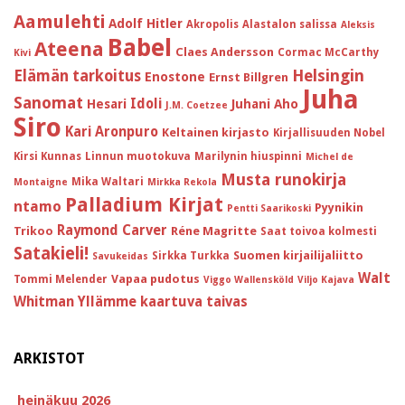
Aamulehti
Adolf Hitler
Akropolis
Alastalon salissa
Aleksis
Babel
Ateena
Claes Andersson
Cormac McCarthy
Kivi
Helsingin
Elämän tarkoitus
Enostone
Ernst Billgren
Juha
Sanomat
Idoli
Hesari
Juhani Aho
J.M. Coetzee
Siro
Kari Aronpuro
Keltainen kirjasto
Kirjallisuuden Nobel
Kirsi Kunnas
Linnun muotokuva
Marilynin hiuspinni
Michel de
Musta runokirja
Mika Waltari
Montaigne
Mirkka Rekola
Palladium Kirjat
ntamo
Pyynikin
Pentti Saarikoski
Raymond Carver
Trikoo
Réne Magritte
Saat toivoa kolmesti
Satakieli!
Suomen kirjailijaliitto
Sirkka Turkka
Savukeidas
Walt
Vapaa pudotus
Tommi Melender
Viggo Wallensköld
Viljo Kajava
Whitman
Yllämme kaartuva taivas
ARKISTOT
heinäkuu 2026