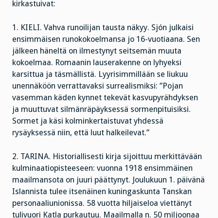
kirkastuivat:
1. KIELI. Vahva runoilijan tausta näkyy. Sjón julkaisi
ensimmäisen runokokoelmansa jo 16-vuotiaana. Sen
jälkeen häneltä on ilmestynyt seitsemän muuta
kokoelmaa. Romaanin lauserakenne on lyhyeksi
karsittua ja täsmällistä. Lyyrisimmillään se liukuu
unennäköön verrattavaksi surrealismiksi: ”Pojan
vasemman käden kynnet tekevät kasvupyrähdyksen
ja muuttuvat silmänräpäyksessä sormenpituisiksi.
Sormet ja käsi kolminkertaistuvat yhdessä
rysäyksessä niin, että luut halkeilevat.”
2. TARINA. Historiallisesti kirja sijoittuu merkittävään
kulminaatiopisteeseen: vuonna 1918 ensimmäinen
maailmansota on juuri päättynyt. Joulukuun 1. päivänä
Islannista tulee itsenäinen kuningaskunta Tanskan
personaaliunionissa. 58 vuotta hiljaiseloa viettänyt
tulivuori Katla purkautuu. Maailmalla n. 50 miljoonaa