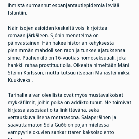
ihmistä surmannut espanjantautiepidemia leviää
Islantiin.
Näin isojen asioiden keskeltä voisi kirjoittaa
romaanijärkäleen. Sjónin menetelmä on
päinvastainen. Hän hakee historian kehyksestä
pienimmän mahdollisen raon ja tunkee ajatuksensa
sinne. Päähenkilö on 16-vuotias homoseksuaali, joka
hankkii rahaa prostituutiolla. Oikealta nimeltään Máni
Steinn Karlsson, mutta kutsuu itseään Mánasteinniksi,
Kuukiveksi.
Tarinalle aivan oleellista ovat myös mustavalkoiset
mykkäfilmit, joihin poika on addiktoitunut. Ne toimivat
kirjassa assosiaatioita linkittävänä, sekä
vertauskuvallisena metatasona. Salaperäinen ja
saavuttamaton Sóla Guðb on pojan mielessä
vampyyrielokuvien sankarittaren kaksoisolento