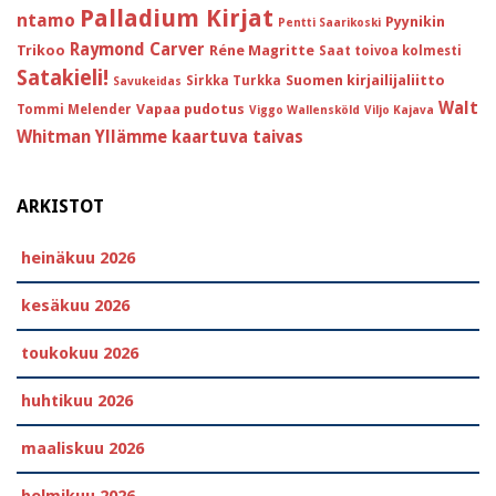
Palladium Kirjat
ntamo
Pyynikin
Pentti Saarikoski
Raymond Carver
Trikoo
Réne Magritte
Saat toivoa kolmesti
Satakieli!
Suomen kirjailijaliitto
Sirkka Turkka
Savukeidas
Walt
Vapaa pudotus
Tommi Melender
Viggo Wallensköld
Viljo Kajava
Whitman
Yllämme kaartuva taivas
ARKISTOT
heinäkuu 2026
kesäkuu 2026
toukokuu 2026
huhtikuu 2026
maaliskuu 2026
helmikuu 2026