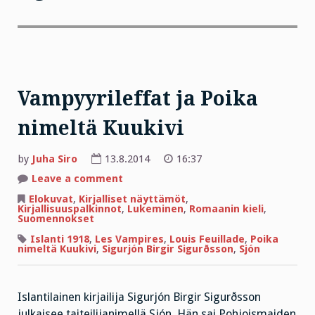
Vampyyrileffat ja Poika
nimeltä Kuukivi
by
Juha Siro
13.8.2014
16:37
on
Leave a comment
Vampyyrileffat
ja
Elokuvat
,
Kirjalliset näyttämöt
,
Poika
Kirjallisuuspalkinnot
,
Lukeminen
,
Romaanin kieli
,
nimeltä
Suomennokset
Kuukivi
Islanti 1918
,
Les Vampires
,
Louis Feuillade
,
Poika
nimeltä Kuukivi
,
Sigurjón Birgir Sigurðsson
,
Sjón
Islantilainen kirjailija Sigurjón Birgir Sigurðsson
julkaisee taiteilijanimellä Sjón. Hän sai Pohjoismaiden