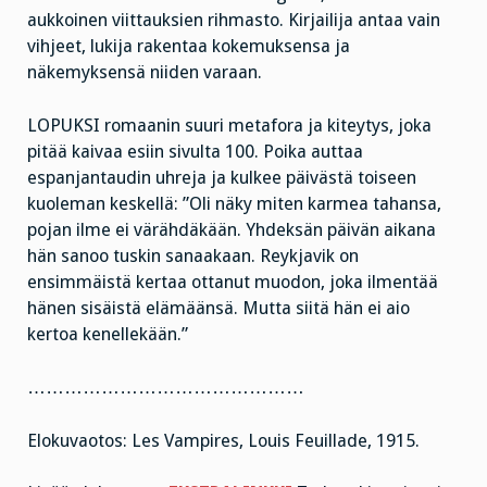
aukkoinen viittauksien rihmasto. Kirjailija antaa vain
vihjeet, lukija rakentaa kokemuksensa ja
näkemyksensä niiden varaan.
LOPUKSI romaanin suuri metafora ja kiteytys, joka
pitää kaivaa esiin sivulta 100. Poika auttaa
espanjantaudin uhreja ja kulkee päivästä toiseen
kuoleman keskellä: ”Oli näky miten karmea tahansa,
pojan ilme ei värähdäkään. Yhdeksän päivän aikana
hän sanoo tuskin sanaakaan. Reykjavik on
ensimmäistä kertaa ottanut muodon, joka ilmentää
hänen sisäistä elämäänsä. Mutta siitä hän ei aio
kertoa kenellekään.”
………………………………………
Elokuvaotos: Les Vampires, Louis Feuillade, 1915.