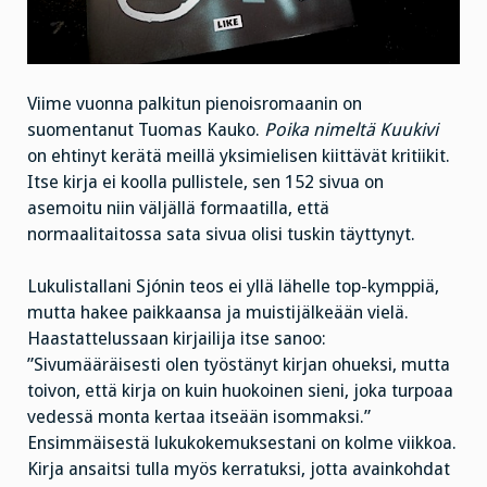
Viime vuonna palkitun pienoisromaanin on
suomentanut Tuomas Kauko.
Poika nimeltä Kuukivi
on ehtinyt kerätä meillä yksimielisen kiittävät kritiikit.
Itse kirja ei koolla pullistele, sen 152 sivua on
asemoitu niin väljällä formaatilla, että
normaalitaitossa sata sivua olisi tuskin täyttynyt.
Lukulistallani Sjónin teos ei yllä lähelle top-kymppiä,
mutta hakee paikkaansa ja muistijälkeään vielä.
Haastattelussaan kirjailija itse sanoo:
”Sivumääräisesti olen työstänyt kirjan ohueksi, mutta
toivon, että kirja on kuin huokoinen sieni, joka turpoaa
vedessä monta kertaa itseään isommaksi.”
Ensimmäisestä lukukokemuksestani on kolme viikkoa.
Kirja ansaitsi tulla myös kerratuksi, jotta avainkohdat