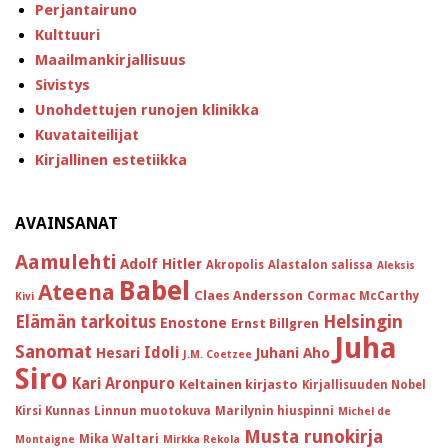
Perjantairuno
Kulttuuri
Maailmankirjallisuus
Sivistys
Unohdettujen runojen klinikka
Kuvataiteilijat
Kirjallinen estetiikka
AVAINSANAT
Aamulehti
Adolf Hitler
Akropolis
Alastalon salissa
Aleksis
Babel
Ateena
Claes Andersson
Cormac McCarthy
Kivi
Helsingin
Elämän tarkoitus
Enostone
Ernst Billgren
Juha
Sanomat
Idoli
Hesari
Juhani Aho
J.M. Coetzee
Siro
Kari Aronpuro
Keltainen kirjasto
Kirjallisuuden Nobel
Kirsi Kunnas
Linnun muotokuva
Marilynin hiuspinni
Michel de
Musta runokirja
Mika Waltari
Montaigne
Mirkka Rekola