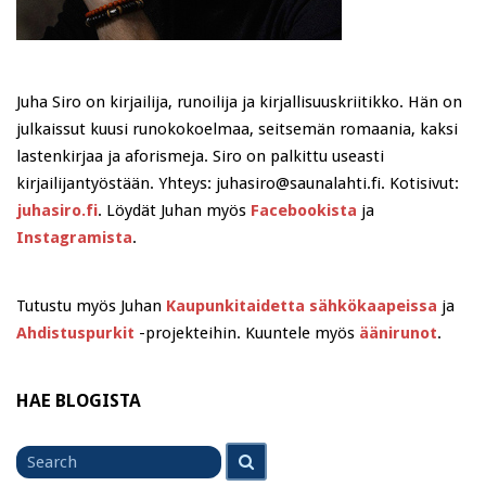
Juha Siro on kirjailija, runoilija ja kirjallisuuskriitikko. Hän on
julkaissut kuusi runokokoelmaa, seitsemän romaania, kaksi
lastenkirjaa ja aforismeja. Siro on palkittu useasti
kirjailijantyöstään. Yhteys: juhasiro@saunalahti.fi. Kotisivut:
juhasiro.fi
. Löydät Juhan myös
Facebookista
ja
Instagramista
.
Tutustu myös Juhan
Kaupunkitaidetta sähkökaapeissa
ja
Ahdistuspurkit
-projekteihin. Kuuntele myös
äänirunot
.
HAE BLOGISTA
Search
Search
for