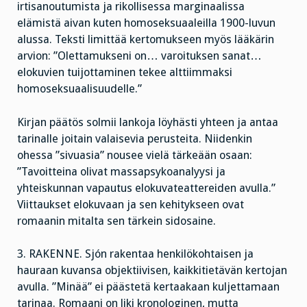
irtisanoutumista ja rikollisessa marginaalissa
elämistä aivan kuten homoseksuaaleilla 1900-luvun
alussa. Teksti limittää kertomukseen myös lääkärin
arvion: ”Olettamukseni on… varoituksen sanat…
elokuvien tuijottaminen tekee alttiimmaksi
homoseksuaalisuudelle.”
Kirjan päätös solmii lankoja löyhästi yhteen ja antaa
tarinalle joitain valaisevia perusteita. Niidenkin
ohessa ”sivuasia” nousee vielä tärkeään osaan:
”Tavoitteina olivat massapsykoanalyysi ja
yhteiskunnan vapautus elokuvateattereiden avulla.”
Viittaukset elokuvaan ja sen kehitykseen ovat
romaanin mitalta sen tärkein sidosaine.
3. RAKENNE. Sjón rakentaa henkilökohtaisen ja
hauraan kuvansa objektiivisen, kaikkitietävän kertojan
avulla. ”Minää” ei päästetä kertaakaan kuljettamaan
tarinaa. Romaani on liki kronologinen, mutta