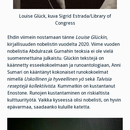
Louise Glück, kuva Sigrid Estrada/Library of
Congress
Ehdin viimein nostamaan tänne
Louise Glückin
,
kirjallisuuden nobelistin vuodelta 2020. Viime vuoden
nobelistia Abdulrazak Gurnahin teoksia ei ole vielä
suomennettuina julkaistu. Glückin tekstejä on
käännetty esseekokoelmaan ja runoantologiaan, Anni
Sumari on kääntänyt kokonaiset runokokoelmat
nimellä
Uskollinen ja hyveellinen yö
sekä
Talvisia
reseptejä kollektiivista
. Kummatkin on kustantanut
Enostone. Runojen kustantaminen on riskialtista
kulttuurityötä. Vaikka kyseessä olisi nobelisti, on hyvin
epävarmaa, saadaanko kuluille katetta.