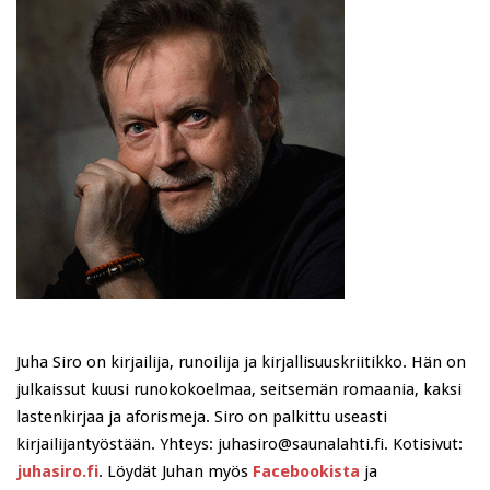
Juha Siro on kirjailija, runoilija ja kirjallisuuskriitikko. Hän on
julkaissut kuusi runokokoelmaa, seitsemän romaania, kaksi
lastenkirjaa ja aforismeja. Siro on palkittu useasti
kirjailijantyöstään. Yhteys: juhasiro@saunalahti.fi. Kotisivut:
juhasiro.fi
. Löydät Juhan myös
Facebookista
ja