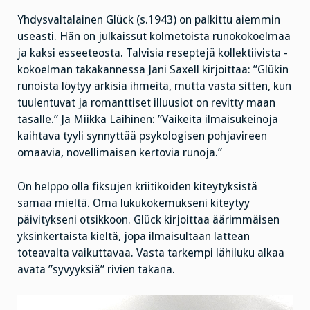
Yhdysvaltalainen Glück (s.1943) on palkittu aiemmin
useasti. Hän on julkaissut kolmetoista runokokoelmaa
ja kaksi esseeteosta. Talvisia reseptejä kollektiivista -
kokoelman takakannessa Jani Saxell kirjoittaa: ”Glükin
runoista löytyy arkisia ihmeitä, mutta vasta sitten, kun
tuulentuvat ja romanttiset illuusiot on revitty maan
tasalle.” Ja Miikka Laihinen: ”Vaikeita ilmaisukeinoja
kaihtava tyyli synnyttää psykologisen pohjavireen
omaavia, novellimaisen kertovia runoja.”
On helppo olla fiksujen kriitikoiden kiteytyksistä
samaa mieltä. Oma lukukokemukseni kiteytyy
päivitykseni otsikkoon. Glück kirjoittaa äärimmäisen
yksinkertaista kieltä, jopa ilmaisultaan lattean
toteavalta vaikuttavaa. Vasta tarkempi lähiluku alkaa
avata ”syvyyksiä” rivien takana.