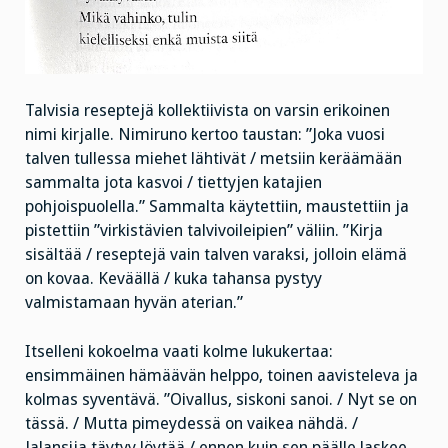
Talvisia reseptejä kollektiivista on varsin erikoinen
nimi kirjalle. Nimiruno kertoo taustan: ”Joka vuosi
talven tullessa miehet lähtivät / metsiin keräämään
sammalta jota kasvoi / tiettyjen katajien
pohjoispuolella.” Sammalta käytettiin, maustettiin ja
pistettiin ”virkistävien talvivoileipien” väliin. ”Kirja
sisältää / reseptejä vain talven varaksi, jolloin elämä
on kovaa. Keväällä / kuka tahansa pystyy
valmistamaan hyvän aterian.”
Itselleni kokoelma vaati kolme lukukertaa:
ensimmäinen hämäävän helppo, toinen aavisteleva ja
kolmas syventävä. ”Oivallus, siskoni sanoi. / Nyt se on
tässä. / Mutta pimeydessä on vaikea nähdä. /
Jalansija täytyy löytää / ennen kuin sen päälle laskee