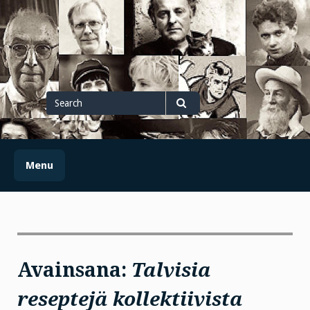
Skip
to
content
Search
for
Search
Menu
Avainsana:
Talvisia
reseptejä kollektiivista