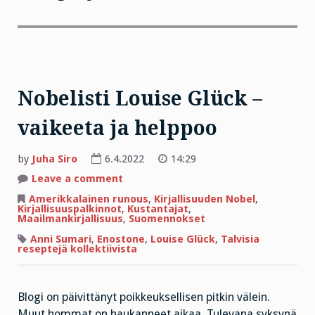
Nobelisti Louise Glück –
vaikeeta ja helppoo
by
Juha Siro
6.4.2022
14:29
on
Leave a comment
Nobelisti
Louise
Amerikkalainen runous
,
Kirjallisuuden Nobel
,
Glück
Kirjallisuuspalkinnot
,
Kustantajat
,
–
Maailmankirjallisuus
,
Suomennokset
vaikeeta
ja
Anni Sumari
,
Enostone
,
Louise Glück
,
Talvisia
helppoo
reseptejä kollektiivista
Blogi on päivittänyt poikkeuksellisen pitkin välein.
Muut hommat on haukanneet aikaa. Tulevana syksynä