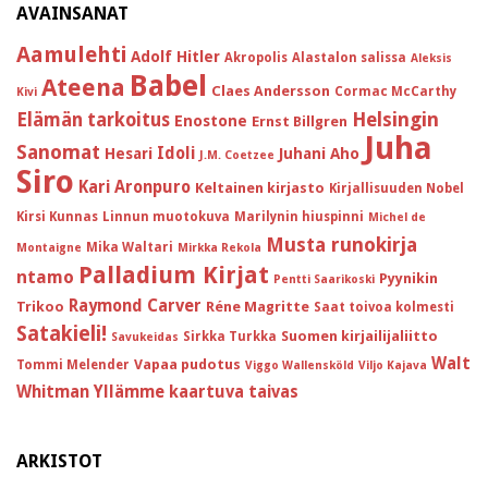
AVAINSANAT
Aamulehti
Adolf Hitler
Akropolis
Alastalon salissa
Aleksis
Babel
Ateena
Claes Andersson
Cormac McCarthy
Kivi
Helsingin
Elämän tarkoitus
Enostone
Ernst Billgren
Juha
Sanomat
Idoli
Hesari
Juhani Aho
J.M. Coetzee
Siro
Kari Aronpuro
Keltainen kirjasto
Kirjallisuuden Nobel
Kirsi Kunnas
Linnun muotokuva
Marilynin hiuspinni
Michel de
Musta runokirja
Mika Waltari
Montaigne
Mirkka Rekola
Palladium Kirjat
ntamo
Pyynikin
Pentti Saarikoski
Raymond Carver
Trikoo
Réne Magritte
Saat toivoa kolmesti
Satakieli!
Suomen kirjailijaliitto
Sirkka Turkka
Savukeidas
Walt
Vapaa pudotus
Tommi Melender
Viggo Wallensköld
Viljo Kajava
Whitman
Yllämme kaartuva taivas
ARKISTOT