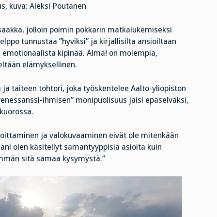
s, kuva: Aleksi Poutanen
 saakka, jolloin poimin pokkarin matkalukemiseksi
lppo tunnustaa ”hyviksi” ja kirjallisilta ansioiltaan
n emotionaalista kipinää. Alma! on molempia,
eltään elämyksellinen.
ja ja taiteen tohtori, joka työskentelee Aalto-yliopiston
renessanssi-ihmisen” monipuolisuus jäisi epäselväksi,
-kuorossa.
rjoittaminen ja valokuvaaminen eivät ole mitenkään
ssani olen käsitellyt samantyyppisiä asioita kuin
emmän sitä samaa kysymystä.”