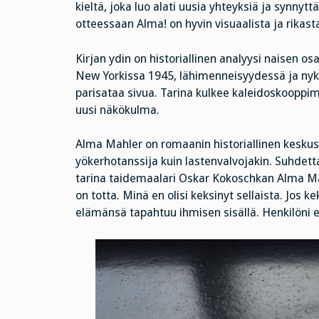
kieltä, joka luo alati uusia yhteyksiä ja synnytt
otteessaan Alma! on hyvin visuaalista ja rikasta
Kirjan ydin on historiallinen analyysi naisen o
New Yorkissa 1945, lähimenneisyydessä ja nyky
parisataa sivua. Tarina kulkee kaleidoskooppi
uusi näkökulma.
Alma Mahler on romaanin historiallinen keskush
yökerhotanssija kuin lastenvalvojakin. Suhdett
tarina taidemaalari Oskar Kokoschkan Alma Ma
on totta. Minä en olisi keksinyt sellaista. Jos k
elämänsä tapahtuu ihmisen sisällä. Henkilöni ei