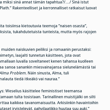
a miksi sinä annat tämän tapahtua?/…/ Sinä istut
Plath.” Rakenteelliset ja kerronnalliset ratkaisut luovat
ta toisiinsa kietoutuvia teemoja ”naisen osasta”,
ksista, tukahdutetuista tunteista, mutta myös rajojen
muiden naiskuvien peiliksi ja romaanin perustaksi:
imetyn, laajalti tunnetun käsitteen, jota ovat
tamallaan luvalla soveltaneet kenen tahansa kuolleen
taa sanoa sanankin miesvainajansa sielunelämästä tai
Alma Problem.
Näin sinusta, Alma, tuli
alauta tiedä itkeäkö vai nauraa.”
 Weselius käsittelee feministiset teemansa
amaan tulta tosistaan. Tarinallinen muistijälki on silti
karttaa kaikkea tavanomaisuutta. Arkisiinkin havaintoihin
taset irvistelevät, pahvilaatikko huutaa suu auki.”