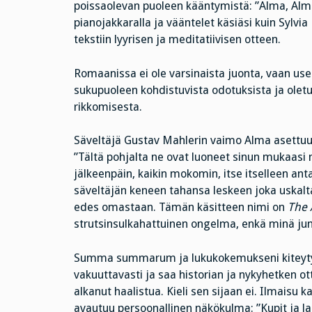
poissaolevan puoleen kääntymistä: ”Alma, Alm
pianojakkaralla ja vääntelet käsiäsi kuin Sylvia 
tekstiin lyyrisen ja meditatiivisen otteen.
Romaanissa ei ole varsinaista juonta, vaan usei
sukupuoleen kohdistuvista odotuksista ja oletu
rikkomisesta.
Säveltäjä Gustav Mahlerin vaimo Alma asettuu 
”Tältä pohjalta ne ovat luoneet sinun mukaasi n
jälkeenpäin, kaikin mokomin, itse itselleen an
säveltäjän keneen tahansa leskeen joka uskal
edes omastaan. Tämän käsitteen nimi on
The 
strutsinsulkahattuinen ongelma, enkä minä jum
Summa summarum ja lukukokemukseni kiteytys:
vakuuttavasti ja saa historian ja nykyhetken ott
alkanut haalistua. Kieli sen sijaan ei. Ilmaisu 
avautuu persoonallinen näkökulma: ”Kupit ja lau