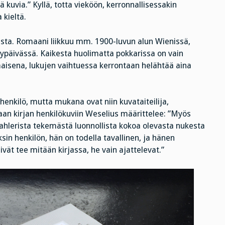
ää kuvia.” Kyllä, totta vieköön, kerronnallisessakin
 kieltä.
sasta. Romaani liikkuu mm. 1900-luvun alun Wienissä,
päivässä. Kaikesta huolimatta pokkarissa on vain
maisena, lukujen vaihtuessa kerrontaan helähtää aina
enkilö, mutta mukana ovat niin kuvataiteilija,
aan kirjan henkilökuviin Weselius määrittelee: ”Myös
hlerista tekemästä luonnollista kokoa olevasta nukesta
eksin henkilön, hän on todella tavallinen, ja hänen
vät tee mitään kirjassa, he vain ajattelevat.”