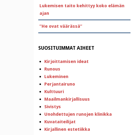
Lukemisen taito kehittyy koko elämän
ajan
”He ovat väärässä”
SUOSITUIMMAT AIHEET
Kirjoittamisen ideat
Runous
Lukeminen
Perjantairuno
Kulttuuri
Maailmankirjallisuus
Sivistys
Unohdettujen runojen klinikka
Kuvataiteilijat
Kirjallinen estetiikka