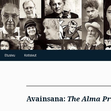
Skip
to
content
Etusivu
Kotisivut
Avainsana:
The Alma P