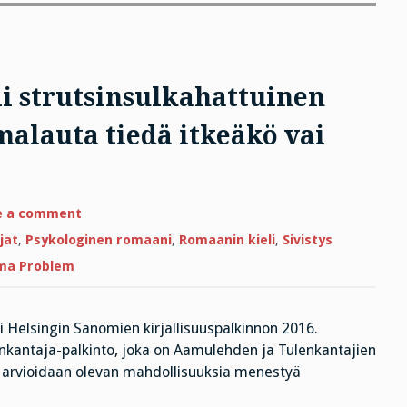
li strutsinsulkahattuinen
alauta tiedä itkeäkö vai
on
e a comment
”Näin
sinusta,
jat
,
Psykologinen romaani
,
Romaanin kieli
,
Sivistys
Alma,
tuli
ma Problem
strutsinsulkahattuinen
ongelma,
enkä
minä
jumalauta
i Helsingin Sanomien kirjallisuuspalkinnon 2016.
tiedä
nkantaja-palkinto, joka on Aamulehden ja Tulenkantajien
itkeäkö
vai
la arvioidaan olevan mahdollisuuksia menestyä
nauraa.”