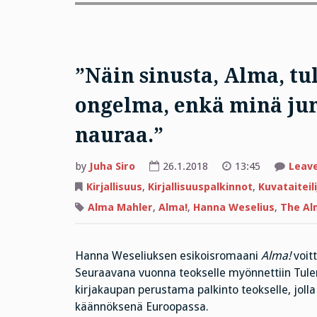
”Näin sinusta, Alma, tu
ongelma, enkä minä jum
nauraa.”
by
Juha Siro
26.1.2018
13:45
Leav
Kirjallisuus
,
Kirjallisuuspalkinnot
,
Kuvataiteili
Alma Mahler
,
Alma!
,
Hanna Weselius
,
The Al
Hanna Weseliuksen esikoisromaani
Alma!
voitt
Seuraavana vuonna teokselle myönnettiin Tule
kirjakaupan perustama palkinto teokselle, jol
käännöksenä Euroopassa.