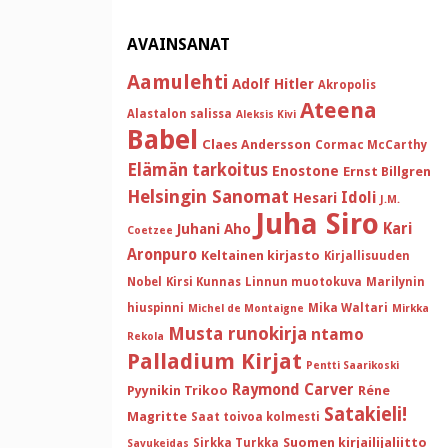
AVAINSANAT
Aamulehti
Adolf Hitler
Akropolis
Ateena
Alastalon salissa
Aleksis Kivi
Babel
Claes Andersson
Cormac McCarthy
Elämän tarkoitus
Enostone
Ernst Billgren
Helsingin Sanomat
Idoli
Hesari
J.M.
Juha Siro
Kari
Juhani Aho
Coetzee
Aronpuro
Keltainen kirjasto
Kirjallisuuden
Nobel
Kirsi Kunnas
Linnun muotokuva
Marilynin
hiuspinni
Mika Waltari
Michel de Montaigne
Mirkka
Musta runokirja
ntamo
Rekola
Palladium Kirjat
Pentti Saarikoski
Raymond Carver
Pyynikin Trikoo
Réne
Satakieli!
Magritte
Saat toivoa kolmesti
Suomen kirjailijaliitto
Sirkka Turkka
Savukeidas