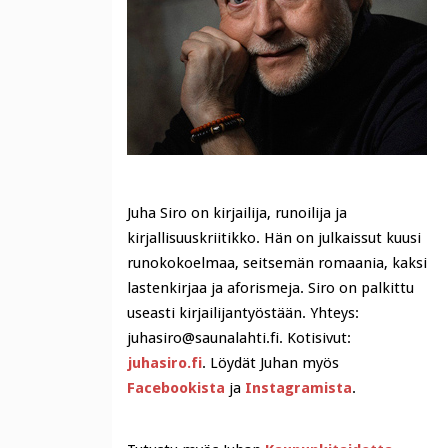
Juha Siro on kirjailija, runoilija ja
kirjallisuuskriitikko. Hän on julkaissut kuusi
runokokoelmaa, seitsemän romaania, kaksi
lastenkirjaa ja aforismeja. Siro on palkittu
useasti kirjailijantyöstään. Yhteys:
juhasiro@saunalahti.fi. Kotisivut:
juhasiro.fi
. Löydät Juhan myös
Facebookista
ja
Instagramista
.