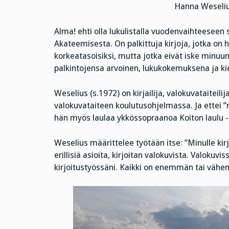
Hanna Weseliu
Alma! ehti olla lukulistalla vuodenvaihteeseen
Akateemisesta. On palkittuja kirjoja, jotka on he
korkeatasoisiksi, mutta jotka eivät iske minuu
palkintojensa arvoinen, lukukokemuksena ja ki
Weselius (s.1972) on kirjailija, valokuvataiteili
valokuvataiteen koulutusohjelmassa. Ja ettei ”
hän myös laulaa ykkössopraanoa Koiton laulu 
Weselius määrittelee työtään itse: ”Minulle ki
erillisiä asioita, kirjoitan valokuvista. Valokuvi
kirjoitustyössäni. Kaikki on enemmän tai väh