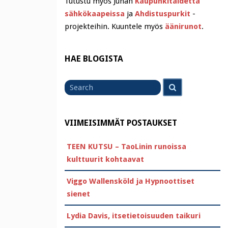
Tutustu myös Juhan
Kaupunkitaidetta
sähkökaapeissa
ja
Ahdistuspurkit
-
projekteihin. Kuuntele myös
äänirunot
.
HAE BLOGISTA
Search
Search
for
VIIMEISIMMÄT POSTAUKSET
TEEN KUTSU – TaoLinin runoissa
kulttuurit kohtaavat
Viggo Wallensköld ja Hypnoottiset
sienet
Lydia Davis, itsetietoisuuden taikuri