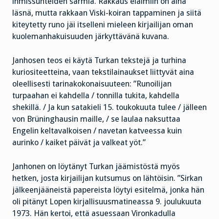
ihmissuhteiden särmiä. Rakkaus eläimiin on aina
läsnä, mutta rakkaan Viski-koiran tappaminen ja siitä
kiteytetty runo jäi itselleni mieleen kirjailijan oman
kuolemanhakuisuuden järkyttävänä kuvana.
Janhosen teos ei käytä Turkan tekstejä ja turhina
kuriositeetteina, vaan tekstilainaukset liittyvät aina
oleellisesti tarinakokonaisuuteen: ”Runoilijan
turpaahan ei kahdella / tonnilla tukita, kahdella
shekillä. / Ja kun satakieli 15. toukokuuta tulee / jälleen
von Brüninghausin maille, / se laulaa naksuttaa
Engelin keltavalkoisen / navetan katveessa kuin
aurinko / kaiket päivät ja valkeat yöt.”
Janhonen on löytänyt Turkan jäämistöstä myös
hetken, josta kirjailijan kutsumus on lähtöisin. ”Sirkan
jälkeenjääneistä papereista löytyi esitelmä, jonka hän
oli pitänyt Lopen kirjallisuusmatineassa 9. joulukuuta
1973. Hän kertoi, että asuessaan Vironkadulla