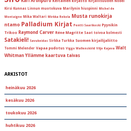
Kari Aronpuro
Keltainen kirjasto
Kirjallisuuden Nobel
Kirsi Kunnas
Linnun muotokuva
Marilynin hiuspinni
Michel de
Musta runokirja
Mika Waltari
Montaigne
Mirkka Rekola
Palladium Kirjat
ntamo
Pyynikin
Pentti Saarikoski
Raymond Carver
Trikoo
Réne Magritte
Saat toivoa kolmesti
Satakieli!
Suomen kirjailijaliitto
Sirkka Turkka
Savukeidas
Walt
Vapaa pudotus
Tommi Melender
Viggo Wallensköld
Viljo Kajava
Whitman
Yllämme kaartuva taivas
ARKISTOT
heinäkuu 2026
kesäkuu 2026
toukokuu 2026
huhtikuu 2026