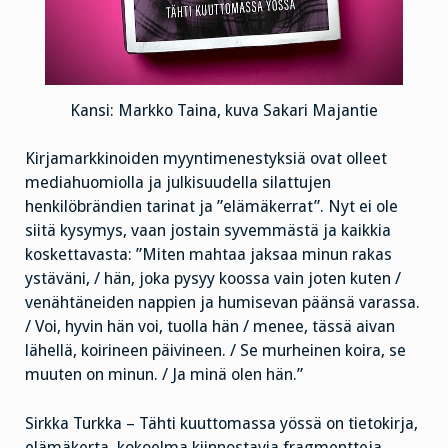
Kansi: Markko Taina, kuva Sakari Majantie
Kirjamarkkinoiden myyntimenestyksiä ovat olleet
mediahuomiolla ja julkisuudella silattujen
henkilöbrändien tarinat ja ”elämäkerrat”. Nyt ei ole
siitä kysymys, vaan jostain syvemmästä ja kaikkia
koskettavasta: ”Miten mahtaa jaksaa minun rakas
ystäväni, / hän, joka pysyy koossa vain joten kuten /
venähtäneiden nappien ja humisevan päänsä varassa.
/ Voi, hyvin hän voi, tuolla hän / menee, tässä aivan
lähellä, koirineen päivineen. / Se murheinen koira, se
muuten on minun. / Ja minä olen hän.”
Sirkka Turkka – Tähti kuuttomassa yössä on tietokirja,
elämäkerta, kokoelma kiinnostavia fragmentteja,