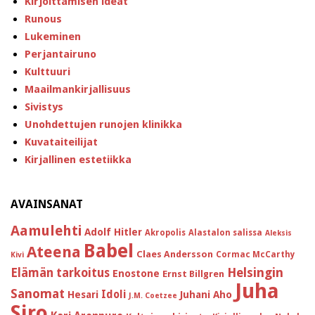
Kirjoittamisen ideat
Runous
Lukeminen
Perjantairuno
Kulttuuri
Maailmankirjallisuus
Sivistys
Unohdettujen runojen klinikka
Kuvataiteilijat
Kirjallinen estetiikka
AVAINSANAT
Aamulehti
Adolf Hitler
Akropolis
Alastalon salissa
Aleksis
Babel
Ateena
Claes Andersson
Cormac McCarthy
Kivi
Helsingin
Elämän tarkoitus
Enostone
Ernst Billgren
Juha
Sanomat
Idoli
Hesari
Juhani Aho
J.M. Coetzee
Siro