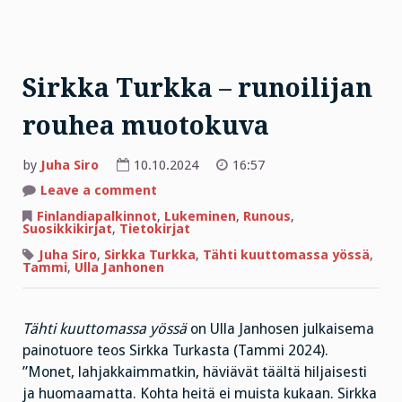
Sirkka Turkka – runoilijan
rouhea muotokuva
by
Juha Siro
10.10.2024
16:57
on
Leave a comment
Sirkka
Turkka
Finlandiapalkinnot
,
Lukeminen
,
Runous
,
–
Suosikkikirjat
,
Tietokirjat
runoilijan
rouhea
Juha Siro
,
Sirkka Turkka
,
Tähti kuuttomassa yössä
,
muotokuva
Tammi
,
Ulla Janhonen
Tähti kuuttomassa yössä
on Ulla Janhosen julkaisema
painotuore teos Sirkka Turkasta (Tammi 2024).
”Monet, lahjakkaimmatkin, häviävät täältä hiljaisesti
ja huomaamatta. Kohta heitä ei muista kukaan. Sirkka