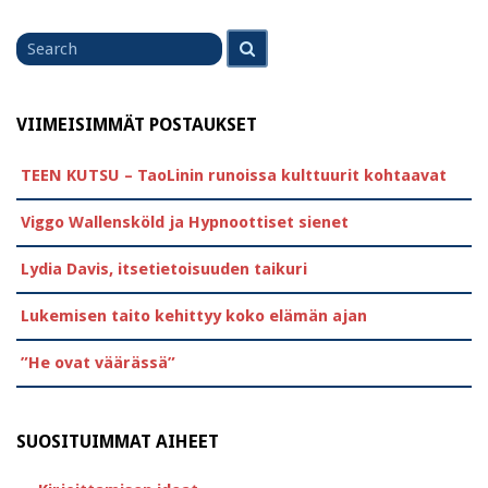
Search
Search
for
VIIMEISIMMÄT POSTAUKSET
TEEN KUTSU – TaoLinin runoissa kulttuurit kohtaavat
Viggo Wallensköld ja Hypnoottiset sienet
Lydia Davis, itsetietoisuuden taikuri
Lukemisen taito kehittyy koko elämän ajan
”He ovat väärässä”
SUOSITUIMMAT AIHEET