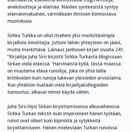
anekdootteja ja elämää. Näiden synteesistä syntyy
elämänmakuinen, särmikkään ihmisen kiinnostava
muotokuva.
Sirkka Turkka on ollut itselleni yksi merkittävimpiä
kirjallisia innoittajia. Juttuni tähän yhteyteen on jäävi,
mutta merkittävä. Lainaus Janhosen kirjan sivulta 241:
”Kirjailija Juha Siro kirjoitti Sirkka Turkasta blogissaan
Sirkan vielä eläessä. ’Harvinaista kyllä, tässä maassa
on muutama elävä runoilija, joka on yhtä lailla
kriitikoiden kuin runoja lukevan yleisönkin arvostama.
Kun yhtälöön lisätään vielä kirjailijakollegoiden
tunnustus, alkavat nimet käydä vähiin.
Juha Siro löysi Sirkan kirjoittamisensa alkuvaiheessa.
Sirkka Turkan tekstit ovat inspiroineet hänen työtään,
runot ovat olleet kuin kipinöitä ja sytykkeitä
kirjoittamiseen. Hänen mielestään Turkan runoissa