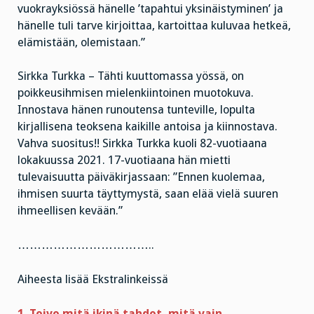
vuokrayksiössä hänelle ’tapahtui yksinäistyminen’ ja
hänelle tuli tarve kirjoittaa, kartoittaa kuluvaa hetkeä,
elämistään, olemistaan.”
Sirkka Turkka – Tähti kuuttomassa yössä, on
poikkeusihmisen mielenkiintoinen muotokuva.
Innostava hänen runoutensa tunteville, lopulta
kirjallisena teoksena kaikille antoisa ja kiinnostava.
Vahva suositus!! Sirkka Turkka kuoli 82-vuotiaana
lokakuussa 2021. 17-vuotiaana hän mietti
tulevaisuutta päiväkirjassaan: ”Ennen kuolemaa,
ihmisen suurta täyttymystä, saan elää vielä suuren
ihmeellisen kevään.”
……………………………..
Aiheesta lisää Ekstralinkeissä
1. Toivo mitä ikinä tahdot, mitä vain