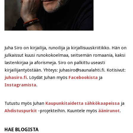
Juha Siro on kirjailija, runoilija ja kirjallisuuskriitikko. Hän on
julkaissut kuusi runokokoelmaa, seitsemän romaania, kaksi
lastenkirjaa ja aforismeja. Siro on palkittu useasti
kirjailijantyöstään. Yhteys: juhasiro@saunalahti.fi. Kotisivut:
juhasiro.fi
. Löydät Juhan myös
Facebookista
ja
Instagramista
.
Tutustu myös Juhan
Kaupunkitaidetta sähkökaapeissa
ja
Ahdistuspurkit
-projekteihin. Kuuntele myös
äänirunot
.
HAE BLOGISTA