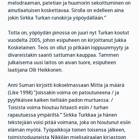
melodraaman, patetian ja huumorin sekoittuminen on
ainutlaatuisen koskettavaa. Sirolla on edelleen aina
jokin Sirkka Turkan runokirja yöpöydällään.”
Totta on, yöpöydän pinossa on juuri nyt Turkan kootut
vuodelta 2005, johon esipuheen on kirjoittanut Jukka
Koskelainen. Teos on ollut jo pitkään loppuunmyyty ja
divareistakin saanti sattuman kauppaa. Tammen
julkaisema uusi laitos on aivan tuore, esipuheen
laatijana Olli Heikkonen.
Anni Sumari kirjoitti kokoelmassaan Mitta ja määrä
(Like 1998) ”Joissakin voima on patoutuneena / ja
pyyhkäisee kaiken tieltään padon murtuessa. /
Toisista voima hioutuu hitaasti esiin / turhan
rapautuessa ympäriltä.” Sirkka Turkkaa ja hänen
tekstejään voisi pitää voimana, joka on hioutunut esiin
elämän myötä. Työpaikkoja toinen toisensa jälkeen,
toimistoduuneista Nikkilän mielisairaalan kirjastoon