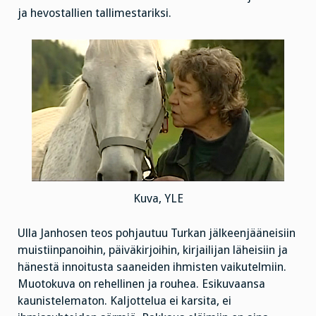
ja hevostallien tallimestariksi.
Kuva, YLE
Ulla Janhosen teos pohjautuu Turkan jälkeenjääneisiin
muistiinpanoihin, päiväkirjoihin, kirjailijan läheisiin ja
hänestä innoitusta saaneiden ihmisten vaikutelmiin.
Muotokuva on rehellinen ja rouhea. Esikuvaansa
kaunistelematon. Kaljottelua ei karsita, ei