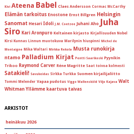
Babel
Ateena
Claes Andersson
Cormac McCarthy
Kivi
Helsingin
Elämän tarkoitus
Enostone
Ernst Billgren
Juha
Sanomat
Idoli
Hesari
Juhani Aho
J.M. Coetzee
Siro
Kari Aronpuro
Keltainen kirjasto
Kirjallisuuden Nobel
Kirsi Kunnas
Linnun muotokuva
Marilynin hiuspinni
Michel de
Musta runokirja
Mika Waltari
Montaigne
Mirkka Rekola
Palladium Kirjat
ntamo
Pyynikin
Pentti Saarikoski
Raymond Carver
Trikoo
Réne Magritte
Saat toivoa kolmesti
Satakieli!
Suomen kirjailijaliitto
Sirkka Turkka
Savukeidas
Walt
Vapaa pudotus
Tommi Melender
Viggo Wallensköld
Viljo Kajava
Whitman
Yllämme kaartuva taivas
ARKISTOT
heinäkuu 2026