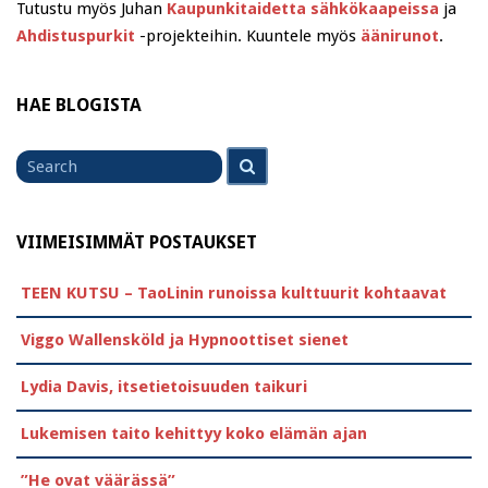
Tutustu myös Juhan
Kaupunkitaidetta sähkökaapeissa
ja
Ahdistuspurkit
-projekteihin. Kuuntele myös
äänirunot
.
HAE BLOGISTA
Search
Search
for
VIIMEISIMMÄT POSTAUKSET
TEEN KUTSU – TaoLinin runoissa kulttuurit kohtaavat
Viggo Wallensköld ja Hypnoottiset sienet
Lydia Davis, itsetietoisuuden taikuri
Lukemisen taito kehittyy koko elämän ajan
”He ovat väärässä”