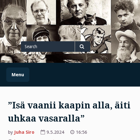
Skip
to
content
Search
for
Search
Menu
”Isä vaanii kaapin alla, äiti
uhkaa vasaralla”
by
Juha Siro
9.5.2024
16:56