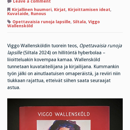
on
Leave a comment
”Isä
vaanii
Kirjallinen huumori
,
Kirjat
,
Kirjoittamisen ideat
,
kaapin
Kuvataide
,
Runous
alla,
äiti
Opettavaisia runoja lapsille
,
Siltala
,
Viggo
uhkaa
Wallensköld
vasaralla”
Viggo Wallensköldin tuorein teos,
Opettavaisia runoja
lapsille
(Siltala 2024) on hillitöntä hyberbolaa –
liioitteluakin kovempaa kamaa. Wallensköld
tunnetaan kuvataiteilijana ja kirjailijana. Kummankin
työn jälki on ainutlaatuisen omaperäistä, ja reviiri niin
tiukkaan rajattua, etteivät siihen saata seuraajat
astua.