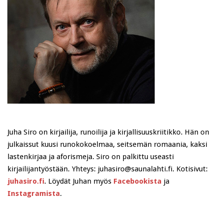
Juha Siro on kirjailija, runoilija ja kirjallisuuskriitikko. Hän on
julkaissut kuusi runokokoelmaa, seitsemän romaania, kaksi
lastenkirjaa ja aforismeja. Siro on palkittu useasti
kirjailijantyöstään. Yhteys: juhasiro@saunalahti.fi. Kotisivut:
juhasiro.fi
. Löydät Juhan myös
Facebookista
ja
Instagramista
.