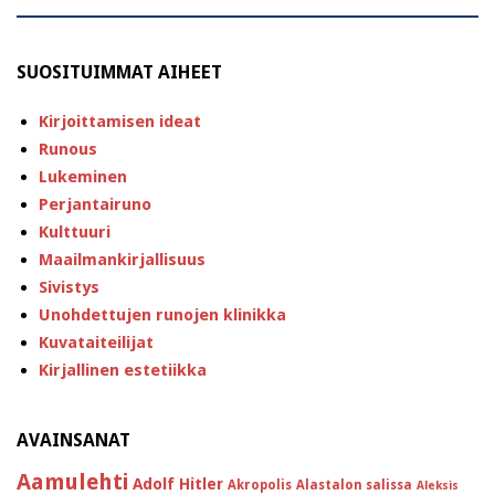
SUOSITUIMMAT AIHEET
Kirjoittamisen ideat
Runous
Lukeminen
Perjantairuno
Kulttuuri
Maailmankirjallisuus
Sivistys
Unohdettujen runojen klinikka
Kuvataiteilijat
Kirjallinen estetiikka
AVAINSANAT
Aamulehti
Adolf Hitler
Akropolis
Alastalon salissa
Aleksis