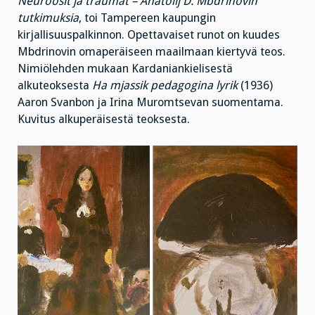
Neuroosit ja traumat – Anatolij D. Mbdrinovin
tutkimuksia
, toi Tampereen kaupungin
kirjallisuuspalkinnon. Opettavaiset runot on kuudes
Mbdrinovin omaperäiseen maailmaan kiertyvä teos.
Nimiölehden mukaan Kardaniankielisestä
alkuteoksesta
Ha mjassik pedagogina lyrik
(1936)
Aaron Svanbon ja Irina Muromtsevan suomentama.
Kuvitus alkuperäisestä teoksesta.