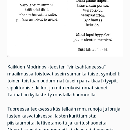
Kaikkien Mbdrinov -teosten ”vinksahtaneessa”
maailmassa toistuvat usein samankaltaiset symbolit:
toinen toistaan oudommat (usein parrakkaat) tyypit,
sipulitorniset kirkot ja mitä erikoisimmat sienet.
Tarinat on kyllästetty mustalla huumorilla.
Tuoreessa teoksessa käsitellään mm. runoja ja loruja
lasten kasvatuksessa, lasten kurittamista:
piiskaamoita, lettivetämöitä ja kuritushuoneita.
Nuoret saavat elämänohjeita ja kiusaajat neuvoja.