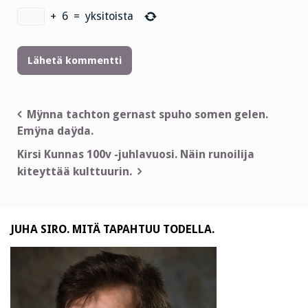
+
6
=
yksitoista
Artikkelien
Mÿnna tachton gernast spuho somen gelen.
Emÿna daÿda.
selaus
Kirsi Kunnas 100v -juhlavuosi. Näin runoilija
kiteyttää kulttuurin.
JUHA SIRO. MITÄ TAPAHTUU TODELLA.