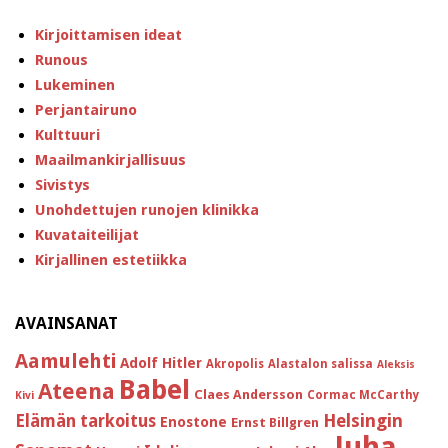
Kirjoittamisen ideat
Runous
Lukeminen
Perjantairuno
Kulttuuri
Maailmankirjallisuus
Sivistys
Unohdettujen runojen klinikka
Kuvataiteilijat
Kirjallinen estetiikka
AVAINSANAT
Aamulehti
Adolf Hitler
Akropolis
Alastalon salissa
Aleksis
Babel
Ateena
Claes Andersson
Cormac McCarthy
Kivi
Helsingin
Elämän tarkoitus
Enostone
Ernst Billgren
Juha