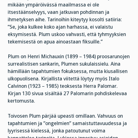
mikään ympäröivässä maailmassa ei ole
itsestäänselvyys, vaan jatkuvan pohdinnan ja
ihmetyksen aihe. Tarinoihin kiteytyy kosolti satiiria:
”Se, joka kulkee koko ajan harhassa, ei valaistu
eksymisestä. Plum uskoo vahvasti, että tyhmyyksien
tekemisestä on apua ainoastaan fiksuille.”
Plum on Henri Michauxin (1899 – 1984) proosarunojen
surrealistisen sankarin, Plumen sukulaissielu. Aina
hämillään tapahtumien fokuksessa, mutta kiusallisen
ulkopuolisena. Kirjallista viitettä löytyy myös Italo
Calvinon (1923 – 1985) teoksesta Herra Palomar.
Kirjan 130 sivua sisältää 27 Palomarin pohdiskelevaa
kertomusta.
Toivosen Plum pärjää upeasti omillaan. Vahvuus on
tapahtumien ja ”ongelmien” samaistuttavuudessa ja
lyyrisessä kielessä, jonka patoutunut voima