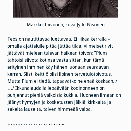
Markku Toivonen, kuva Jyrki Nisonen
Teos on nautittavaa luettavaa. Ei liikaa kerralla –
omalle ajattelulle pitää jättää tilaa. Viimeiset rivit
jättävät mieleen tulevan haikean toivon: ”Plum
tahtoisi siivota kotinsa vasta sitten, kun tämä
erityinen ihminen käy hänen luonaan seuraavan
kerran. Siisti keittiö olisi iloinen tervetulotoivotus.
Mutta Plum ei tiedä, tapaavatko he enää koskaan. /
…/ Ikkunalaudalla lepäävään kodinonneen on
puhjennut pieniä valkoisia kukkia. Huoneen ilmaan on
jäänyt hymyjen ja kosketusten jälkiä, kirkkaita ja
sakeita lauseita, talven himmeää valoa.
……………………………..