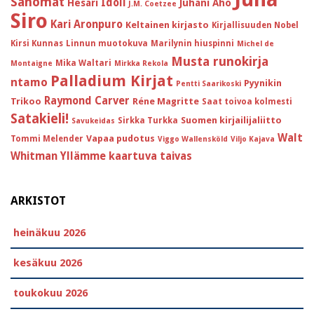
Sanomat
Idoli
Hesari
Juhani Aho
J.M. Coetzee
Siro
Kari Aronpuro
Keltainen kirjasto
Kirjallisuuden Nobel
Kirsi Kunnas
Linnun muotokuva
Marilynin hiuspinni
Michel de
Musta runokirja
Mika Waltari
Montaigne
Mirkka Rekola
Palladium Kirjat
ntamo
Pyynikin
Pentti Saarikoski
Raymond Carver
Trikoo
Réne Magritte
Saat toivoa kolmesti
Satakieli!
Suomen kirjailijaliitto
Sirkka Turkka
Savukeidas
Walt
Vapaa pudotus
Tommi Melender
Viggo Wallensköld
Viljo Kajava
Whitman
Yllämme kaartuva taivas
ARKISTOT
heinäkuu 2026
kesäkuu 2026
toukokuu 2026