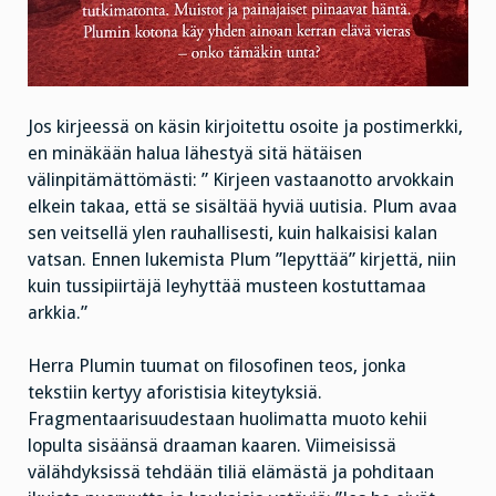
Jos kirjeessä on käsin kirjoitettu osoite ja postimerkki,
en minäkään halua lähestyä sitä hätäisen
välinpitämättömästi: ” Kirjeen vastaanotto arvokkain
elkein takaa, että se sisältää hyviä uutisia. Plum avaa
sen veitsellä ylen rauhallisesti, kuin halkaisisi kalan
vatsan. Ennen lukemista Plum ”lepyttää” kirjettä, niin
kuin tussipiirtäjä leyhyttää musteen kostuttamaa
arkkia.”
Herra Plumin tuumat on filosofinen teos, jonka
tekstiin kertyy aforistisia kiteytyksiä.
Fragmentaarisuudestaan huolimatta muoto kehii
lopulta sisäänsä draaman kaaren. Viimeisissä
välähdyksissä tehdään tiliä elämästä ja pohditaan