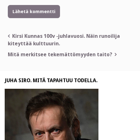
Artikkelien
Kirsi Kunnas 100v -juhlavuosi. Näin runoilija
kiteyttää kulttuurin.
selaus
Mitä merkitsee tekemättömyyden taito?
JUHA SIRO. MITÄ TAPAHTUU TODELLA.