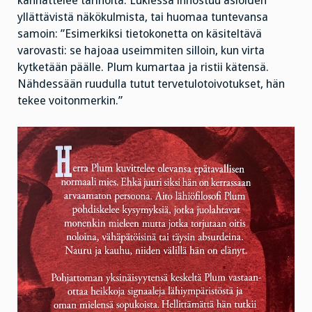
kannattelee tarinoita. Lukiessa innostuu asioiden
yllättävistä näkökulmista, tai huomaa tuntevansa
samoin: ”Esimerkiksi tietokonetta on käsiteltävä
varovasti: se hajoaa useimmiten silloin, kun virta
kytketään päälle. Plum kumartaa ja ristii kätensä.
Nähdessään ruudulla tutut tervetulotoivotukset, hän
tekee voitonmerkin.”