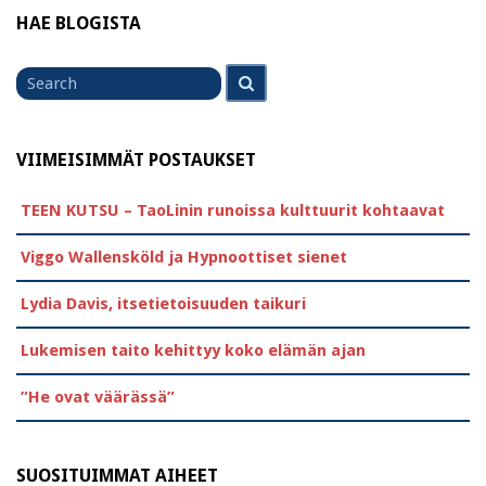
HAE BLOGISTA
Search
Search
for
VIIMEISIMMÄT POSTAUKSET
TEEN KUTSU – TaoLinin runoissa kulttuurit kohtaavat
Viggo Wallensköld ja Hypnoottiset sienet
Lydia Davis, itsetietoisuuden taikuri
Lukemisen taito kehittyy koko elämän ajan
”He ovat väärässä”
SUOSITUIMMAT AIHEET