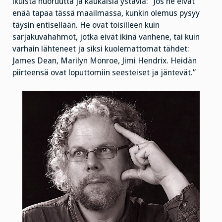
ikuista nuoruutta ja kaukaisia ystäviä: ”Jos he eivät
enää tapaa tässä maailmassa, kunkin olemus pysyy
täysin entisellään. He ovat toisilleen kuin
sarjakuvahahmot, jotka eivät ikinä vanhene, tai kuin
varhain lähteneet ja siksi kuolemattomat tähdet:
James Dean, Marilyn Monroe, Jimi Hendrix. Heidän
piirteensä ovat loputtomiin seesteiset ja jäntevät.”