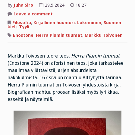
by
Juha Siro
29.5.2024
18:27
on
Leave a comment
”On
tärkeää
Filosofia
,
Kirjallinen huumori
,
Lukeminen
,
Suomen
osata
kieli
,
Tyyli
hämmentyä
maailman
Enostone
,
Herra Plumin tuumat
,
Markku Toivonen
edessä”
Markku Toivosen tuore teos,
Herra Plumin tuumat
(Enostone 2024) on aforistinen teos, joka tarkastelee
maailmaa yllättävistä, arjen absurdeista
näkökulmista. 167 sivuun mahtuu 84 lyhyttä tarinaa.
Herra Plumin tuumat on Toivosen yhdestoista kirja.
Biografiaan mahtuu proosan lisäksi myös lyriikkaa,
esseitä ja näytelmiä.