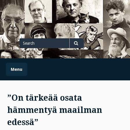
Skip
to
content
Search
for
Search
Menu
”On tärkeää osata
hämmentyä maailman
edessä”