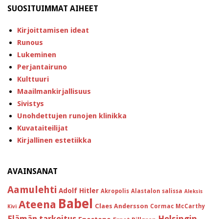
SUOSITUIMMAT AIHEET
Kirjoittamisen ideat
Runous
Lukeminen
Perjantairuno
Kulttuuri
Maailmankirjallisuus
Sivistys
Unohdettujen runojen klinikka
Kuvataiteilijat
Kirjallinen estetiikka
AVAINSANAT
Aamulehti
Adolf Hitler
Akropolis
Alastalon salissa
Aleksis
Babel
Ateena
Claes Andersson
Cormac McCarthy
Kivi
Helsingin