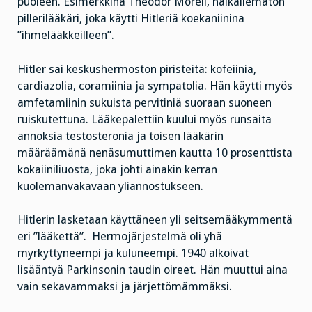
puoleen. Esimerkkinä Theodor Morell, häikäilemätön
pillerilääkäri, joka käytti Hitleriä koekaniinina
”ihmelääkkeilleen”.
Hitler sai keskushermoston piristeitä: kofeiinia,
cardiazolia, coramiinia ja sympatolia. Hän käytti myös
amfetamiinin sukuista pervitiniä suoraan suoneen
ruiskutettuna. Lääkepalettiin kuului myös runsaita
annoksia testosteronia ja toisen lääkärin
määräämänä nenäsumuttimen kautta 10 prosenttista
kokaiiniliuosta, joka johti ainakin kerran
kuolemanvakavaan yliannostukseen.
Hitlerin lasketaan käyttäneen yli seitsemääkymmentä
eri ”lääkettä”. Hermojärjestelmä oli yhä
myrkyttyneempi ja kuluneempi. 1940 alkoivat
lisääntyä Parkinsonin taudin oireet. Hän muuttui aina
vain sekavammaksi ja järjettömämmäksi.