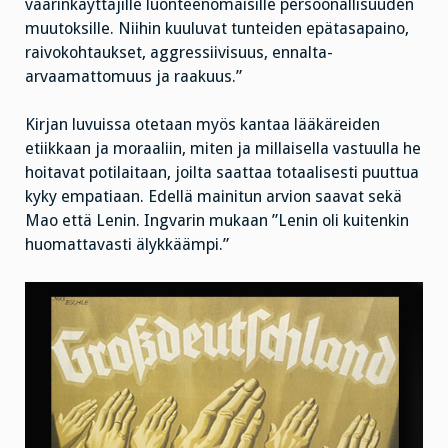
väärinkäyttäjille luonteenomaisille persoonallisuuden
muutoksille. Niihin kuuluvat tunteiden epätasapaino,
raivokohtaukset, aggressiivisuus, ennalta-
arvaamattomuus ja raakuus.”
Kirjan luvuissa otetaan myös kantaa lääkäreiden
etiikkaan ja moraaliin, miten ja millaisella vastuulla he
hoitavat potilaitaan, joilta saattaa totaalisesti puuttua
kyky empatiaan. Edellä mainitun arvion saavat sekä
Mao että Lenin. Ingvarin mukaan ”Lenin oli kuitenkin
huomattavasti älykkäämpi.”