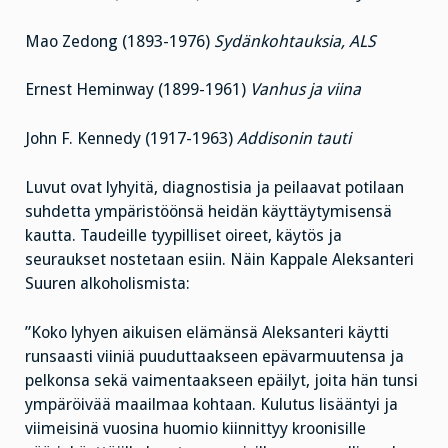
Mao Zedong (1893-1976)
Sydänkohtauksia, ALS
Ernest Heminway (1899-1961)
Vanhus ja viina
John F. Kennedy (1917-1963)
Addisonin tauti
Luvut ovat lyhyitä, diagnostisia ja peilaavat potilaan
suhdetta ympäristöönsä heidän käyttäytymisensä
kautta. Taudeille tyypilliset oireet, käytös ja
seuraukset nostetaan esiin. Näin Kappale Aleksanteri
Suuren alkoholismista:
”Koko lyhyen aikuisen elämänsä Aleksanteri käytti
runsaasti viiniä puuduttaakseen epävarmuutensa ja
pelkonsa sekä vaimentaakseen epäilyt, joita hän tunsi
ympäröivää maailmaa kohtaan. Kulutus lisääntyi ja
viimeisinä vuosina huomio kiinnittyy kroonisille