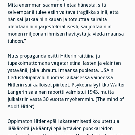
Mitä enemmän saamme tietää hänestä, sitä
selvempänä tulee esiin valtava tragiikka siinä, että
hän sai jatkaa niin kauan ja toteuttaa sairaita
ideoitaan niin järjestelmällisesti, sai johtaa niin
monen miljoonan ihmisen hävitystä ja viedä maansa
tuhoon.”
Natsipropaganda esitti Hitlerin raittiina ja
tupakoimattomana vegetaristina, lasten ja eläinten
ystävänä, joka uhrautui maansa puolesta. USA:n
tiedustelupalvelu huomasi aikaisessa vaiheessa
Hitlerin sairaalloiset piirteet. Psykoanalyytikko Walter
Langerin salainen raportti valmistui 1943, mutta
julkaistiin vasta 30 vuotta myöhemmin. (The mind of
Adolf Hitler)
Oppimaton Hitler epäili akateemisesti koulutettuja
lääkäreitä ja kääntyi epäilyttävien puoskareiden