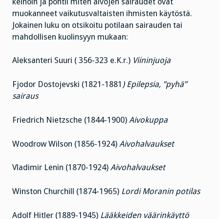
keinoin ja pohtii miten aivojen sairaudet ovat
muokanneet vaikutusvaltaisten ihmisten käytöstä.
Jokainen luku on otsikoitu potilaan sairauden tai
mahdollisen kuolinsyyn mukaan:
Aleksanteri Suuri ( 356-323 e.K.r.)
Viininjuoja
Fjodor Dostojevski (1821-1881
) Epilepsia, ”pyhä”
sairaus
Friedrich Nietzsche (1844-1900)
Aivokuppa
Woodrow Wilson (1856-1924)
Aivohalvaukset
Vladimir Lenin (1870-1924)
Aivohalvaukset
Winston Churchill (1874-1965)
Lordi Moranin potilas
Adolf Hitler (1889-1945)
Lääkkeiden väärinkäyttö