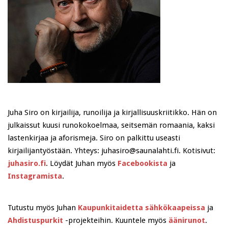
Juha Siro on kirjailija, runoilija ja kirjallisuuskriitikko. Hän on
julkaissut kuusi runokokoelmaa, seitsemän romaania, kaksi
lastenkirjaa ja aforismeja. Siro on palkittu useasti
kirjailijantyöstään. Yhteys: juhasiro@saunalahti.fi. Kotisivut:
juhasiro.fi
. Löydät Juhan myös
Facebookista
ja
Instagramista
.
Tutustu myös Juhan
Kaupunkitaidetta sähkökaapeissa
ja
Ahdistuspurkit
-projekteihin. Kuuntele myös
äänirunot
.