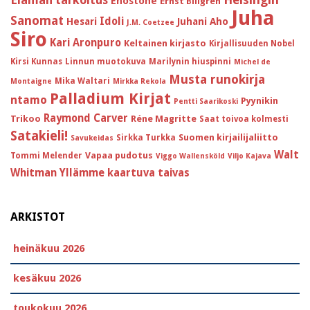
Elämän tarkoitus
Enostone
Ernst Billgren
Juha
Sanomat
Idoli
Hesari
Juhani Aho
J.M. Coetzee
Siro
Kari Aronpuro
Keltainen kirjasto
Kirjallisuuden Nobel
Kirsi Kunnas
Linnun muotokuva
Marilynin hiuspinni
Michel de
Musta runokirja
Mika Waltari
Montaigne
Mirkka Rekola
Palladium Kirjat
ntamo
Pyynikin
Pentti Saarikoski
Raymond Carver
Trikoo
Réne Magritte
Saat toivoa kolmesti
Satakieli!
Suomen kirjailijaliitto
Sirkka Turkka
Savukeidas
Walt
Vapaa pudotus
Tommi Melender
Viggo Wallensköld
Viljo Kajava
Whitman
Yllämme kaartuva taivas
ARKISTOT
heinäkuu 2026
kesäkuu 2026
toukokuu 2026