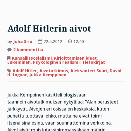
Adolf Hitlerin aivot
by
Juha Siro
22.5.2012
12:40
artikkeliin
2 kommenttia
Adolf
Hitlerin
Kansallissosialismi
,
Kirjoittamisen ideat
,
aivot
Lukeminen
,
Psykologinen realismi
,
Tietokirjat
Adolf Hitler
,
Aivotutkimus
,
Aleksanteri Suuri
,
David
H. Ingvar
,
Jukka Kemppinen
Jukka Kemppinen käsitteli blogissaan
taannoin aivotutkimuksen nykytilaa: ”Alan perusteet
järkkyvät. Aivojen eri osissa on keskuksia, kuten
puhetta tuottava lohko, mutta ne eivät toimi
itsenäisinä osina, vaan suunnattomina verkkoina.
Aivot eivät muistuta vähimmässäkään määrin