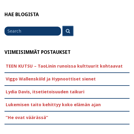
HAE BLOGISTA
Search
Search
for
VIIMEISIMMÄT POSTAUKSET
TEEN KUTSU – TaoLinin runoissa kulttuurit kohtaavat
Viggo Wallensköld ja Hypnoottiset sienet
Lydia Davis, itsetietoisuuden taikuri
Lukemisen taito kehittyy koko elämän ajan
”He ovat väärässä”