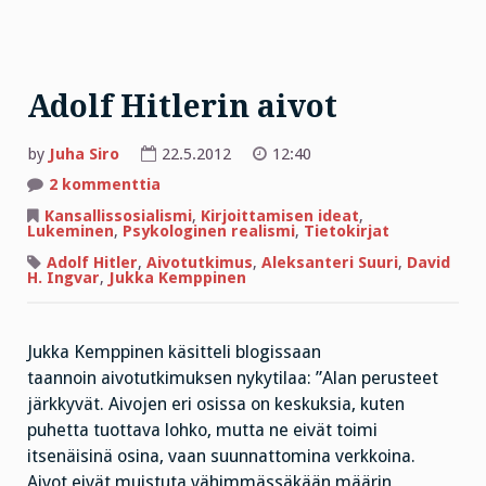
Adolf Hitlerin aivot
by
Juha Siro
22.5.2012
12:40
artikkeliin
2 kommenttia
Adolf
Hitlerin
Kansallissosialismi
,
Kirjoittamisen ideat
,
aivot
Lukeminen
,
Psykologinen realismi
,
Tietokirjat
Adolf Hitler
,
Aivotutkimus
,
Aleksanteri Suuri
,
David
H. Ingvar
,
Jukka Kemppinen
Jukka Kemppinen käsitteli blogissaan
taannoin aivotutkimuksen nykytilaa: ”Alan perusteet
järkkyvät. Aivojen eri osissa on keskuksia, kuten
puhetta tuottava lohko, mutta ne eivät toimi
itsenäisinä osina, vaan suunnattomina verkkoina.
Aivot eivät muistuta vähimmässäkään määrin