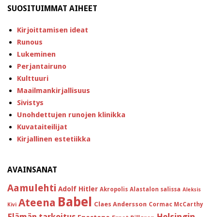
SUOSITUIMMAT AIHEET
Kirjoittamisen ideat
Runous
Lukeminen
Perjantairuno
Kulttuuri
Maailmankirjallisuus
Sivistys
Unohdettujen runojen klinikka
Kuvataiteilijat
Kirjallinen estetiikka
AVAINSANAT
Aamulehti
Adolf Hitler
Akropolis
Alastalon salissa
Aleksis
Babel
Ateena
Claes Andersson
Cormac McCarthy
Kivi
Helsingin