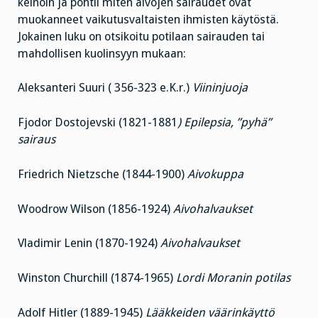
keinoin ja pohtii miten aivojen sairaudet ovat
muokanneet vaikutusvaltaisten ihmisten käytöstä.
Jokainen luku on otsikoitu potilaan sairauden tai
mahdollisen kuolinsyyn mukaan:
Aleksanteri Suuri ( 356-323 e.K.r.)
Viininjuoja
Fjodor Dostojevski (1821-1881
) Epilepsia, ”pyhä”
sairaus
Friedrich Nietzsche (1844-1900)
Aivokuppa
Woodrow Wilson (1856-1924)
Aivohalvaukset
Vladimir Lenin (1870-1924)
Aivohalvaukset
Winston Churchill (1874-1965)
Lordi Moranin potilas
Adolf Hitler (1889-1945)
Lääkkeiden väärinkäyttö