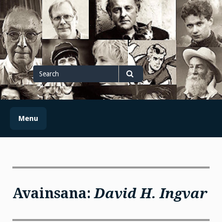
Skip
to
content
Search
for
Search
Menu
Avainsana:
David H. Ingvar