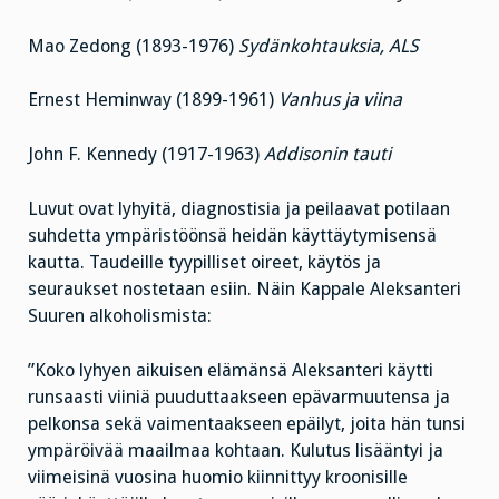
Mao Zedong (1893-1976)
Sydänkohtauksia, ALS
Ernest Heminway (1899-1961)
Vanhus ja viina
John F. Kennedy (1917-1963)
Addisonin tauti
Luvut ovat lyhyitä, diagnostisia ja peilaavat potilaan
suhdetta ympäristöönsä heidän käyttäytymisensä
kautta. Taudeille tyypilliset oireet, käytös ja
seuraukset nostetaan esiin. Näin Kappale Aleksanteri
Suuren alkoholismista:
”Koko lyhyen aikuisen elämänsä Aleksanteri käytti
runsaasti viiniä puuduttaakseen epävarmuutensa ja
pelkonsa sekä vaimentaakseen epäilyt, joita hän tunsi
ympäröivää maailmaa kohtaan. Kulutus lisääntyi ja
viimeisinä vuosina huomio kiinnittyy kroonisille