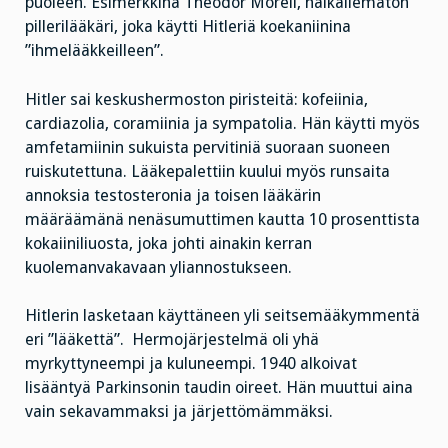
puoleen. Esimerkkinä Theodor Morell, häikäilemätön
pillerilääkäri, joka käytti Hitleriä koekaniinina
”ihmelääkkeilleen”.
Hitler sai keskushermoston piristeitä: kofeiinia,
cardiazolia, coramiinia ja sympatolia. Hän käytti myös
amfetamiinin sukuista pervitiniä suoraan suoneen
ruiskutettuna. Lääkepalettiin kuului myös runsaita
annoksia testosteronia ja toisen lääkärin
määräämänä nenäsumuttimen kautta 10 prosenttista
kokaiiniliuosta, joka johti ainakin kerran
kuolemanvakavaan yliannostukseen.
Hitlerin lasketaan käyttäneen yli seitsemääkymmentä
eri ”lääkettä”. Hermojärjestelmä oli yhä
myrkyttyneempi ja kuluneempi. 1940 alkoivat
lisääntyä Parkinsonin taudin oireet. Hän muuttui aina
vain sekavammaksi ja järjettömämmäksi.