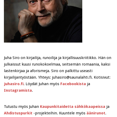
Juha Siro on kirjailija, runoilija ja kirjallisuuskriitikko. Hän on
julkaissut kuusi runokokoelmaa, seitsemän romaania, kaksi
lastenkirjaa ja aforismeja. Siro on palkittu useasti
kirjailijantyöstään. Yhteys: juhasiro@saunalahti.fi. Kotisivut:
juhasiro.fi
. Löydät Juhan myös
Facebookista
ja
Instagramista
.
Tutustu myös Juhan
Kaupunkitaidetta sähkökaapeissa
ja
Ahdistuspurkit
-projekteihin. Kuuntele myös
äänirunot
.