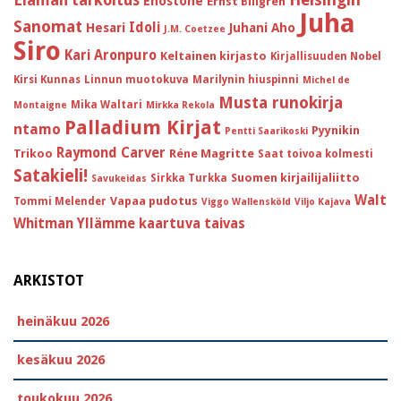
Elämän tarkoitus
Enostone
Ernst Billgren
Juha
Sanomat
Idoli
Hesari
Juhani Aho
J.M. Coetzee
Siro
Kari Aronpuro
Keltainen kirjasto
Kirjallisuuden Nobel
Kirsi Kunnas
Linnun muotokuva
Marilynin hiuspinni
Michel de
Musta runokirja
Mika Waltari
Montaigne
Mirkka Rekola
Palladium Kirjat
ntamo
Pyynikin
Pentti Saarikoski
Raymond Carver
Trikoo
Réne Magritte
Saat toivoa kolmesti
Satakieli!
Suomen kirjailijaliitto
Sirkka Turkka
Savukeidas
Walt
Vapaa pudotus
Tommi Melender
Viggo Wallensköld
Viljo Kajava
Whitman
Yllämme kaartuva taivas
ARKISTOT
heinäkuu 2026
kesäkuu 2026
toukokuu 2026