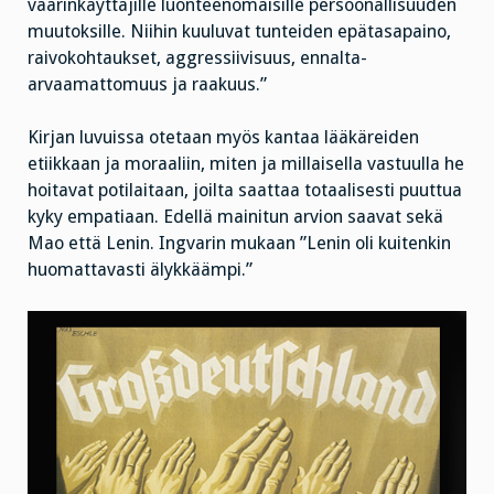
väärinkäyttäjille luonteenomaisille persoonallisuuden
muutoksille. Niihin kuuluvat tunteiden epätasapaino,
raivokohtaukset, aggressiivisuus, ennalta-
arvaamattomuus ja raakuus.”
Kirjan luvuissa otetaan myös kantaa lääkäreiden
etiikkaan ja moraaliin, miten ja millaisella vastuulla he
hoitavat potilaitaan, joilta saattaa totaalisesti puuttua
kyky empatiaan. Edellä mainitun arvion saavat sekä
Mao että Lenin. Ingvarin mukaan ”Lenin oli kuitenkin
huomattavasti älykkäämpi.”