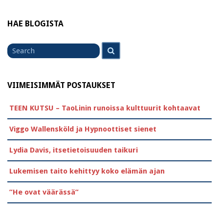
HAE BLOGISTA
Search
Search
for
VIIMEISIMMÄT POSTAUKSET
TEEN KUTSU – TaoLinin runoissa kulttuurit kohtaavat
Viggo Wallensköld ja Hypnoottiset sienet
Lydia Davis, itsetietoisuuden taikuri
Lukemisen taito kehittyy koko elämän ajan
”He ovat väärässä”