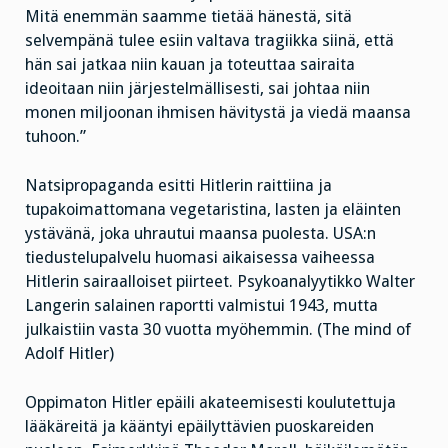
Mitä enemmän saamme tietää hänestä, sitä
selvempänä tulee esiin valtava tragiikka siinä, että
hän sai jatkaa niin kauan ja toteuttaa sairaita
ideoitaan niin järjestelmällisesti, sai johtaa niin
monen miljoonan ihmisen hävitystä ja viedä maansa
tuhoon.”
Natsipropaganda esitti Hitlerin raittiina ja
tupakoimattomana vegetaristina, lasten ja eläinten
ystävänä, joka uhrautui maansa puolesta. USA:n
tiedustelupalvelu huomasi aikaisessa vaiheessa
Hitlerin sairaalloiset piirteet. Psykoanalyytikko Walter
Langerin salainen raportti valmistui 1943, mutta
julkaistiin vasta 30 vuotta myöhemmin. (The mind of
Adolf Hitler)
Oppimaton Hitler epäili akateemisesti koulutettuja
lääkäreitä ja kääntyi epäilyttävien puoskareiden