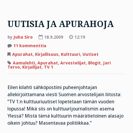
UUTISIA JA APURAHOJA
by
Juha Siro
18.9.2009
12:19
artikkeliin
11 kommenttia
UUTISIA
JA
Apurahat
,
Kirjallisuus
,
Kulttuuri
,
Uutiset
APURAHOJA
Aamulehti
,
Apurahat
,
Arvostelijat
,
Blogit
,
Jari
Tervo
,
Kirjailijat
,
TV 1
Eilen kilahti sähköpostiini puheenjohtajan
allekirjoittamana viesti Suomen arvostelijain liitosta:
”TV 1:n kulttuuriuutiset lopetetaan tämän vuoden
lopussa! Mikä siis on kulttuurijournalismin asema
Ylessä? Mistä tämä kulttuurin määrätietoinen alasajo
oikein johtuu? Masentavaa politiikkaa.”