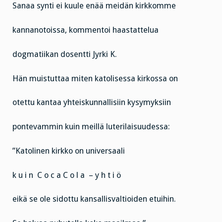
Sanaa synti ei kuule enää meidän kirkkomme
kannanotoissa, kommentoi haastattelua
dogmatiikan dosentti Jyrki K.
Hän muistuttaa miten katolisessa kirkossa on
otettu kantaa yhteiskunnallisiin kysymyksiin
pontevammin kuin meillä luterilaisuudessa:
”Katolinen kirkko on universaali
k u i n C o c a C o l a – y h t i ö
eikä se ole sidottu kansallisvaltioiden etuihin.