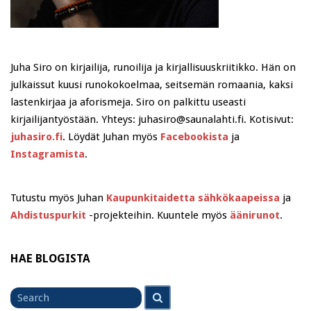
Juha Siro on kirjailija, runoilija ja kirjallisuuskriitikko. Hän on
julkaissut kuusi runokokoelmaa, seitsemän romaania, kaksi
lastenkirjaa ja aforismeja. Siro on palkittu useasti
kirjailijantyöstään. Yhteys: juhasiro@saunalahti.fi. Kotisivut:
juhasiro.fi
. Löydät Juhan myös
Facebookista
ja
Instagramista
.
Tutustu myös Juhan
Kaupunkitaidetta sähkökaapeissa
ja
Ahdistuspurkit
-projekteihin. Kuuntele myös
äänirunot
.
HAE BLOGISTA
Search
Search
for