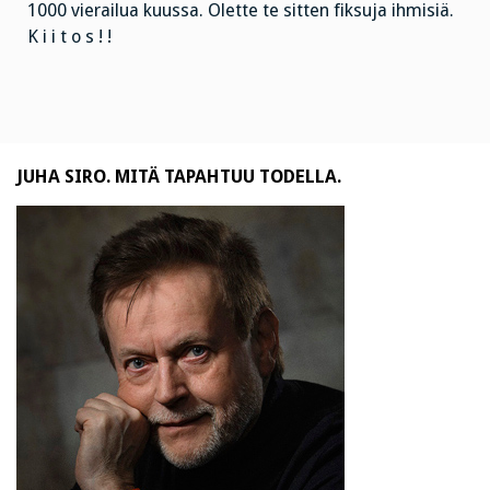
1000 vierailua kuussa. Olette te sitten fiksuja ihmisiä.
K i i t o s ! !
JUHA SIRO. MITÄ TAPAHTUU TODELLA.