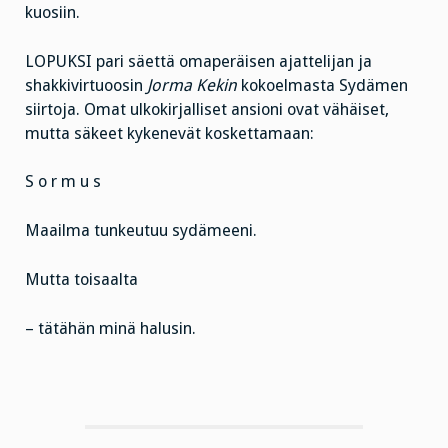
kuosiin.
LOPUKSI pari säettä omaperäisen ajattelijan ja
shakkivirtuoosin
Jorma Kekin
kokoelmasta Sydämen
siirtoja. Omat ulkokirjalliset ansioni ovat vähäiset,
mutta säkeet kykenevät koskettamaan:
S o r m u s
Maailma tunkeutuu sydämeeni.
Mutta toisaalta
– tätähän minä halusin.