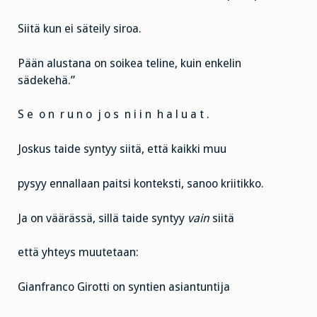
Siitä kun ei säteily siroa.
Pään alustana on soikea teline, kuin enkelin
sädekehä.”
S e o n r u n o j o s n i i n h a l u a t .
Joskus taide syntyy siitä, että kaikki muu
pysyy ennallaan paitsi konteksti, sanoo kriitikko.
Ja on väärässä, sillä taide syntyy
vain
siitä
että yhteys muutetaan:
Gianfranco Girotti on syntien asiantuntija