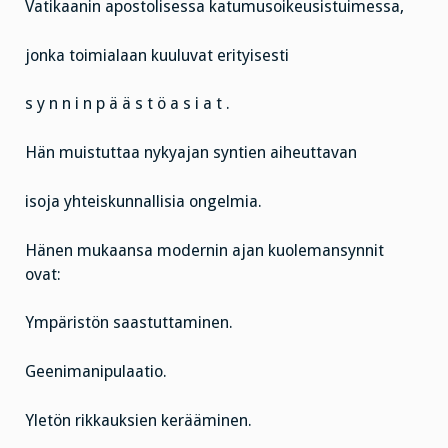
Vatikaanin apostolisessa katumusoikeusistuimessa,
jonka toimialaan kuuluvat erityisesti
s y n n i n p ä ä s t ö a s i a t .
Hän muistuttaa nykyajan syntien aiheuttavan
isoja yhteiskunnallisia ongelmia.
Hänen mukaansa modernin ajan kuolemansynnit
ovat:
Ympäristön saastuttaminen.
Geenimanipulaatio.
Yletön rikkauksien kerääminen.