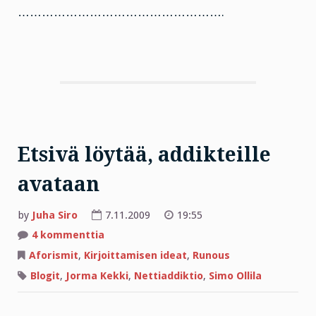
…………………………………………….
Etsivä löytää, addikteille
avataan
by
Juha Siro
7.11.2009
19:55
artikkeliin
4 kommenttia
Etsivä
löytää,
Aforismit
,
Kirjoittamisen ideat
,
Runous
addikteille
avataan
Blogit
,
Jorma Kekki
,
Nettiaddiktio
,
Simo Ollila