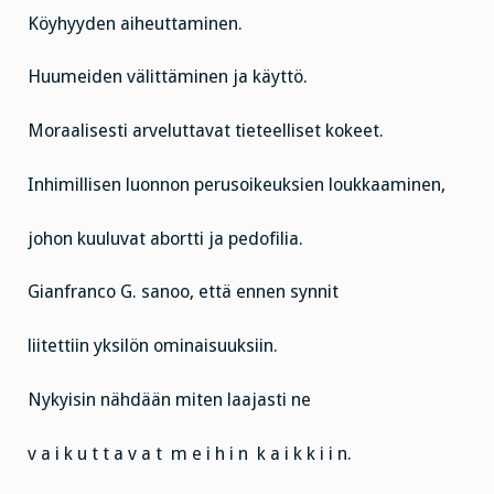
Köyhyyden aiheuttaminen.
Huumeiden välittäminen ja käyttö.
Moraalisesti arveluttavat tieteelliset kokeet.
Inhimillisen luonnon perusoikeuksien loukkaaminen,
johon kuuluvat abortti ja pedofilia.
Gianfranco G. sanoo, että ennen synnit
liitettiin yksilön ominaisuuksiin.
Nykyisin nähdään miten laajasti ne
v a i k u t t a v a t m e i h i n k a i k k i i n.