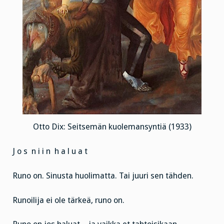
Otto Dix: Seitsemän kuolemansyntiä (1933)
J o s n i i n h a l u a t
Runo on. Sinusta huolimatta. Tai juuri sen tähden.
Runoilija ei ole tärkeä, runo on.