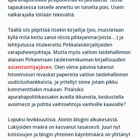
tapauksessa toiselle annettu on toiselta pois. Usein
nälkärajalla töitään tekevältä.
Täällä siis piipittää itsekin kirjailija (joo, muistetaan
kyllä mitä kettu sanoi niistä pihlajanmarjoista…) ja
lehtijutussa tituleerattu Pirkkalaiskirjailijoiden
varapuheenjohtaja. Mutta myös valtion taidehallinnon
alaisen Pirkanmaan taidetoimikunnan kirjallisuuden
asiantuntijajäsen
. Olen viime päivinä lukenut
hitonmoiset nivaskat papereita valtion taidehallinnon
uudistushankkeista, ja yritellyt sinne jotain pikku
kommenttiakin mukaan. Pitäisikö
apurahapolitiikassakin availla ikkunoita, keskustella
avoimesti ja pohtia vaihtoehtoja vanhoille kaavoille?
Lopuksi levikkiuutisia. Aloitin blogini alkukesästä.
Lukijoiden määrä on kasvanut tasaisesti. Juuri nyt
kotisivujen ja blogin yhteinen käyntimäärä on ylittänyt