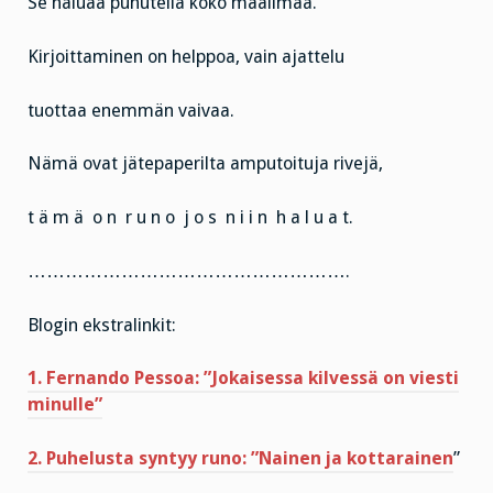
Se haluaa puhutella koko maailmaa.”
Kirjoittaminen on helppoa, vain ajattelu
tuottaa enemmän vaivaa.
Nämä ovat jätepaperilta amputoituja rivejä,
t ä m ä o n r u n o j o s n i i n h a l u a t.
…………………………………………….
Blogin ekstralinkit:
1. Fernando Pessoa: ”Jokaisessa kilvessä on viesti
minulle”
2. Puhelusta syntyy runo: ”Nainen ja kottarainen
”