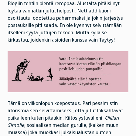
Blogiin tehtiin pientä remppaa. Alustalta pitäisi nyt
löytää vanhatkin jutut helposti. Nettiaddiktioni
osoittautui odotettua pahemmaksi ja jokin järjestys
postauksille piti saada. En ole kyennyt selvittämään
itselleni syytä juttujen tekoon. Mutta kyllä se
kirkastuu, joidenkin asioiden kanssa vain Täytyy!
Tämä on viikonlopun koepostaus. Pari pessimistin
aforismia sen selvittämiseksi, että jutut loksahtavat
paikalleen kuten pitääkin. Kiitos ystävälleni
Ollilan
Simolle
, sosiaalisen median gurulle, (kaiken muun
muassa) joka muokkasi julkaisualustan uuteen