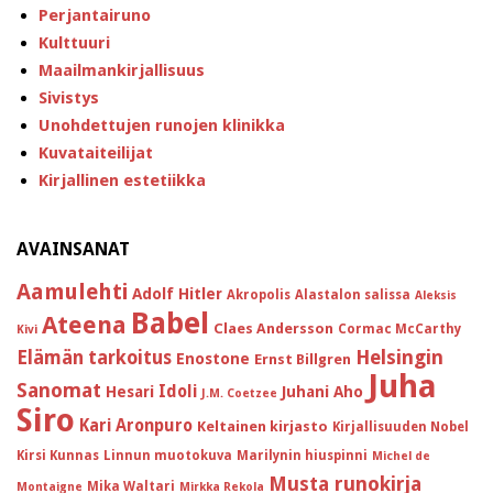
Perjantairuno
Kulttuuri
Maailmankirjallisuus
Sivistys
Unohdettujen runojen klinikka
Kuvataiteilijat
Kirjallinen estetiikka
AVAINSANAT
Aamulehti
Adolf Hitler
Akropolis
Alastalon salissa
Aleksis
Babel
Ateena
Claes Andersson
Cormac McCarthy
Kivi
Helsingin
Elämän tarkoitus
Enostone
Ernst Billgren
Juha
Sanomat
Idoli
Hesari
Juhani Aho
J.M. Coetzee
Siro
Kari Aronpuro
Keltainen kirjasto
Kirjallisuuden Nobel
Kirsi Kunnas
Linnun muotokuva
Marilynin hiuspinni
Michel de
Musta runokirja
Mika Waltari
Montaigne
Mirkka Rekola