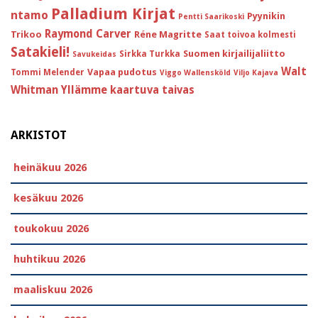
Palladium Kirjat
ntamo
Pyynikin
Pentti Saarikoski
Raymond Carver
Trikoo
Réne Magritte
Saat toivoa kolmesti
Satakieli!
Suomen kirjailijaliitto
Sirkka Turkka
Savukeidas
Walt
Vapaa pudotus
Tommi Melender
Viggo Wallensköld
Viljo Kajava
Whitman
Yllämme kaartuva taivas
ARKISTOT
heinäkuu 2026
kesäkuu 2026
toukokuu 2026
huhtikuu 2026
maaliskuu 2026