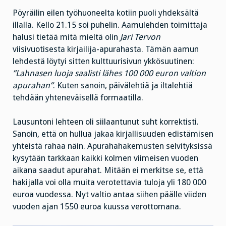
Pöyräilin eilen työhuoneelta kotiin puoli yhdeksältä
illalla. Kello 21.15 soi puhelin. Aamulehden toimittaja
halusi tietää mitä mieltä olin
Jari Tervon
viisivuotisesta kirjailija-apurahasta. Tämän aamun
lehdestä löytyi sitten kulttuurisivun ykkösuutinen:
”Lahnasen luoja saalisti lähes 100 000 euron valtion
apurahan”
. Kuten sanoin, päivälehtiä ja iltalehtiä
tehdään yhteneväisellä formaatilla.
Lausuntoni lehteen oli siilaantunut suht korrektisti.
Sanoin, että on hullua jakaa kirjallisuuden edistämisen
yhteistä rahaa näin. Apurahahakemusten selvityksissä
kysytään tarkkaan kaikki kolmen viimeisen vuoden
aikana saadut apurahat. Mitään ei merkitse se, että
hakijalla voi olla muita verotettavia tuloja yli 180 000
euroa vuodessa. Nyt valtio antaa siihen päälle viiden
vuoden ajan 1550 euroa kuussa verottomana.