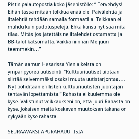
Pistin palautepostia koko jäsenistölle: ” Tervehdys!
Eihän tässä mitään tolkkua enää ole. Päivälehtiä ja
iltalehtiä tehdään samalla formaatilla. Telkkaan ei
mahdu kuin pudotuspelejä. Ehkä kansa nyt saa mitä
tilaa. Mitäs jos jätettäis ne iltalehdet ostamatta ja
BB-talot katsomatta. Vaikka niinhän Me juuri
teemmekin…”
Tämän aamun Hesarissa Ylen aikeista on
ympäripyöreä uutisointi. ”Kulttuuriuutiset aiotaan
siirtää selvemmäksi osaksi muuta uutistarjontaa….
Nyt pohditaan erillisten kulttuuriuutisten juontajan
tehtävän lopettamista.” Rahasta ei kuulemma ole
kyse. Valistunut veikkaukseni on, että juuri Rahasta on
kyse. Jokaisen meitä koskevan muutoksen takana on
nykyään kyse rahasta.
SEURAAVAKSI APURAHAUUTISIA