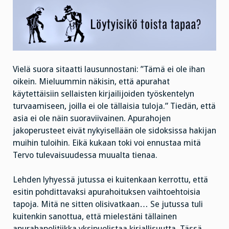
Vielä suora sitaatti lausunnostani: ”Tämä ei ole ihan
oikein. Mieluummin näkisin, että apurahat
käytettäisiin sellaisten kirjailijoiden työskentelyn
turvaamiseen, joilla ei ole tällaisia tuloja.” Tiedän, että
asia ei ole näin suoraviivainen. Apurahojen
jakoperusteet eivät nykyisellään ole sidoksissa hakijan
muihin tuloihin. Eikä kukaan toki voi ennustaa mitä
Tervo tulevaisuudessa muualta tienaa.
Lehden lyhyessä jutussa ei kuitenkaan kerrottu, että
esitin pohdittavaksi apurahoituksen vaihtoehtoisia
tapoja. Mitä ne sitten olisivatkaan… Se jutussa tuli
kuitenkin sanottua, että mielestäni tällainen
apurahapolitiikka yksipuolistaa kirjallisuutta. Tässä