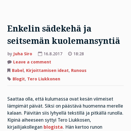
Enkelin sädekehä ja
seitsemän kuolemansyntiä
by
Juha Siro
16.8.2017
18:28
on
Leave a comment
Enkelin
sädekehä
Babel
,
Kirjoittamisen ideat
,
Runous
ja
seitsemän
Blogit
,
Tero Liukkonen
kuolemansyntiä
Saattaa olla, että kulumassa ovat kesän viimeiset
lämpimät päivät. Siksi on päästävä huomenna merelle
kalaan. Päivitän siis lyhyellä tekstillä ja pitkällä runolla.
Kipinä aiheeseen syttyi Tero Liukkosen,
kirjailijakollegan
blogista
. Hän kertoo runon