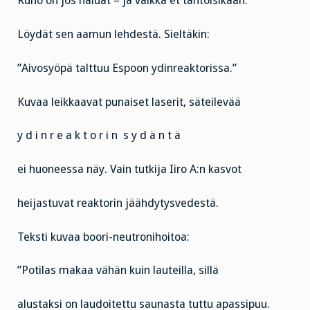
Runo on jos haluat – ja vaikka et tahtoisikaan.
Löydät sen aamun lehdestä. Sieltäkin:
”Aivosyöpä talttuu Espoon ydinreaktorissa.”
Kuvaa leikkaavat punaiset laserit, säteilevää
y d i n r e a k t o r i n s y d ä n t ä
ei huoneessa näy. Vain tutkija Iiro A:n kasvot
heijastuvat reaktorin jäähdytysvedestä.
Teksti kuvaa boori-neutronihoitoa:
”Potilas makaa vähän kuin lauteilla, sillä
alustaksi on laudoitettu saunasta tuttu apassipuu.