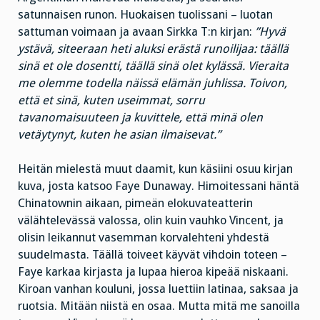
satunnaisen runon. Huokaisen tuolissani – luotan
sattuman voimaan ja avaan Sirkka T:n kirjan:
”Hyvä
ystävä, siteeraan heti aluksi erästä runoilijaa: täällä
sinä et ole dosentti, täällä sinä olet kylässä. Vieraita
me olemme todella näissä elämän juhlissa. Toivon,
että et sinä, kuten useimmat, sorru
tavanomaisuuteen ja kuvittele, että minä olen
vetäytynyt, kuten he asian ilmaisevat.”
Heitän mielestä muut daamit, kun käsiini osuu kirjan
kuva, josta katsoo Faye Dunaway. Himoitessani häntä
Chinatownin aikaan, pimeän elokuvateatterin
välähtelevässä valossa, olin kuin vauhko Vincent, ja
olisin leikannut vasemman korvalehteni yhdestä
suudelmasta. Täällä toiveet käyvät vihdoin toteen –
Faye karkaa kirjasta ja lupaa hieroa kipeää niskaani.
Kiroan vanhan kouluni, jossa luettiin latinaa, saksaa ja
ruotsia. Mitään niistä en osaa. Mutta mitä me sanoilla