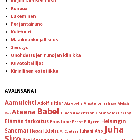
Kirjoittamisen ideat
Runous
Lukeminen
Perjantairuno
Kulttuuri
Maailmankirjallisuus
Sivistys
Unohdettujen runojen klinikka
Kuvataiteilijat
Kirjallinen estetiikka
AVAINSANAT
Aamulehti
Adolf Hitler
Akropolis
Alastalon salissa
Aleksis
Babel
Ateena
Claes Andersson
Cormac McCarthy
Kivi
Helsingin
Elämän tarkoitus
Enostone
Ernst Billgren
Juha
Sanomat
Idoli
Hesari
Juhani Aho
J.M. Coetzee
Siro