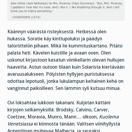
Käännyn väärästä risteyksestä. Hetkessä olen
hukassa. Soratie käy kinttupoluksi ja päädyn
taloröttelön pihaan. Mikä lie kummituskartano. Pitäisi
palata heti. Kävelen kuistille ja avaan oven. Olen
uskonut kirjastoon kasatun viinikellarin olevan hullujen
haavetta. Astun outoon tilaan kuin Solarista kiertävään
avaruusalukseen. Pölyisten hyllyjen puristuksessa
odottaa lepotuoli, jonka lukulampun keltainen kehä on
vanginnut paikoilleen. Sen lämmin syli kutsuu minua.
Ovi loksahtaa lukkoon takanani. Kuljetan kättäni
kirjojen selkämyksillä: Brodsky, Calvino, Carver,
Coetzee, Moravia, Munro, Mann… olkoon,
Kuolema
Venetsiassa
ei kiinnosta tänään. Valitsen viinihyllystä
Argentiinan muhevaa Malbecia, ja seuraksi