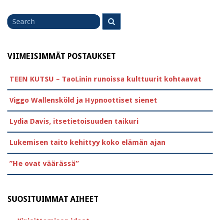
Search
Search
for
VIIMEISIMMÄT POSTAUKSET
TEEN KUTSU – TaoLinin runoissa kulttuurit kohtaavat
Viggo Wallensköld ja Hypnoottiset sienet
Lydia Davis, itsetietoisuuden taikuri
Lukemisen taito kehittyy koko elämän ajan
”He ovat väärässä”
SUOSITUIMMAT AIHEET