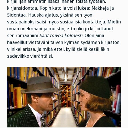
kirjailijan ammatin lisäksi hänen toista työtään,
kirjansidontaa. Kopin katolla voisi lukea: Nakkeja ja
Sidontaa. Hauska ajatus, yksinäisen työn
vastapainoksi saisi myös sosiaalisia kontakteja. Mietin
omaa unelmaani ja muistin, että olin jo kirjoittanut
sen romaaniini
Saat t
oivoa kolmesti
. Olen aina
haaveillut viettäväni talven kylmän sydämen kirjaston
viinikellarissa. Ja mikä ettei, kyllä siellä kesälläkin
sadeviikko vierähtäisi.