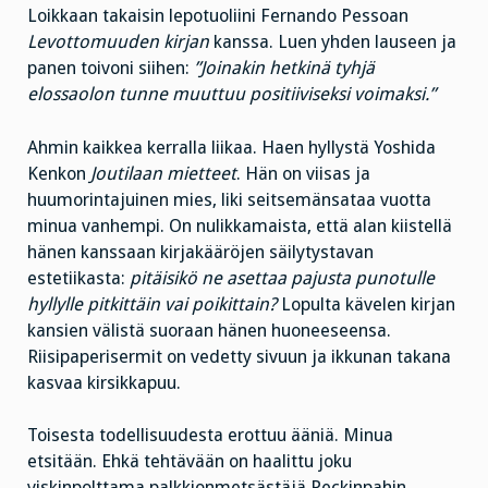
Loikkaan takaisin lepotuoliini Fernando Pessoan
Levottomuuden kirjan
kanssa. Luen yhden lauseen ja
panen toivoni siihen:
”Joinakin hetkinä tyhjä
elossaolon tunne muuttuu positiiviseksi voimaksi.”
Ahmin kaikkea kerralla liikaa. Haen hyllystä Yoshida
Kenkon
Joutilaan mietteet
. Hän on viisas ja
huumorintajuinen mies, liki seitsemänsataa vuotta
minua vanhempi. On nulikkamaista, että alan kiistellä
hänen kanssaan kirjakääröjen säilytystavan
estetiikasta:
pitäisikö ne asettaa pajusta punotulle
hyllylle pitkittäin vai poikittain?
Lopulta kävelen kirjan
kansien välistä suoraan hänen huoneeseensa.
Riisipaperisermit on vedetty sivuun ja ikkunan takana
kasvaa kirsikkapuu.
Toisesta todellisuudesta erottuu ääniä. Minua
etsitään. Ehkä tehtävään on haalittu joku
viskinpolttama palkkionmetsästäjä Peckinpahin