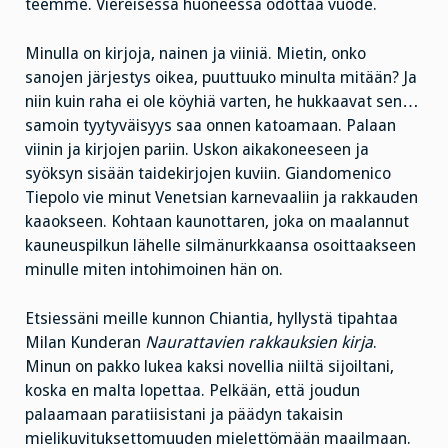
teemme. Viereisessä huoneessa odottaa vuode.
Minulla on kirjoja, nainen ja viiniä. Mietin, onko
sanojen järjestys oikea, puuttuuko minulta mitään? Ja
niin kuin raha ei ole köyhiä varten, he hukkaavat sen…
samoin tyytyväisyys saa onnen katoamaan. Palaan
viinin ja kirjojen pariin. Uskon aikakoneeseen ja
syöksyn sisään taidekirjojen kuviin. Giandomenico
Tiepolo vie minut Venetsian karnevaaliin ja rakkauden
kaaokseen. Kohtaan kaunottaren, joka on maalannut
kauneuspilkun lähelle silmänurkkaansa osoittaakseen
minulle miten intohimoinen hän on.
Etsiessäni meille kunnon Chiantia, hyllystä tipahtaa
Milan Kunderan
Naurattavien rakkauksien kirja
.
Minun on pakko lukea kaksi novellia niiltä sijoiltani,
koska en malta lopettaa. Pelkään, että joudun
palaamaan paratiisistani ja päädyn takaisin
mielikuvituksettomuuden mielettömään maailmaan.