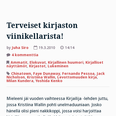
Terveiset kirjaston
viinikellarista!
by
Juha Siro
19.3.2010
14:14
artikkeliin
4 kommenttia
Terveiset
kirjaston
Ammatit
,
Elokuvat
,
Kirjallinen huumori
,
Kirjalliset
viinikellarista!
näyttämöt
,
Kirjastot
,
Lukeminen
Chinatown
,
Faye Dunaway
,
Fernando Pessoa
,
Jack
Nicholson
,
Kristiina Wallin
,
Levottomuuden kirja
,
Milan Kundera
,
Yoshida Kenko
Mieleeni jäi vuoden vaihteessa Kirjailija -lehden juttu,
jossa Kristiina Wallin pohti unelmaduuniaan. Josko
hänellä olisi pieni nakkikoppi, jossa voisi harjoittaa