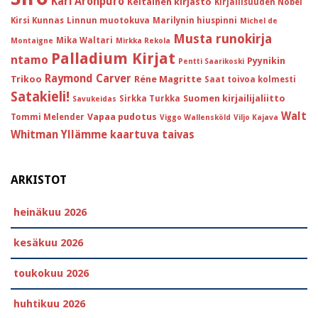
Kari Aronpuro
Keltainen kirjasto
Kirjallisuuden Nobel
Kirsi Kunnas
Linnun muotokuva
Marilynin hiuspinni
Michel de
Musta runokirja
Mika Waltari
Montaigne
Mirkka Rekola
Palladium Kirjat
ntamo
Pyynikin
Pentti Saarikoski
Raymond Carver
Trikoo
Réne Magritte
Saat toivoa kolmesti
Satakieli!
Suomen kirjailijaliitto
Sirkka Turkka
Savukeidas
Walt
Vapaa pudotus
Tommi Melender
Viggo Wallensköld
Viljo Kajava
Whitman
Yllämme kaartuva taivas
ARKISTOT
heinäkuu 2026
kesäkuu 2026
toukokuu 2026
huhtikuu 2026