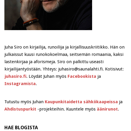
Juha Siro on kirjailija, runoilija ja kirjallisuuskriitikko. Hän on
julkaissut kuusi runokokoelmaa, seitsemän romaania, kaksi
lastenkirjaa ja aforismeja. Siro on palkittu useasti
kirjailijantyöstään. Yhteys: juhasiro@saunalahti.fi. Kotisivut:
juhasiro.fi
. Löydät Juhan myös
Facebookista
ja
Instagramista
.
Tutustu myös Juhan
Kaupunkitaidetta sähkökaapeissa
ja
Ahdistuspurkit
-projekteihin. Kuuntele myös
äänirunot
.
HAE BLOGISTA