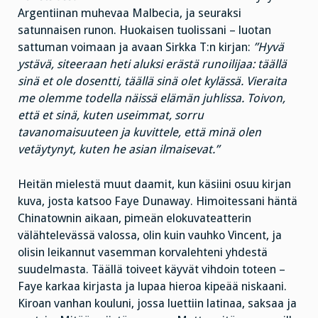
Argentiinan muhevaa Malbecia, ja seuraksi
satunnaisen runon. Huokaisen tuolissani – luotan
sattuman voimaan ja avaan Sirkka T:n kirjan:
”Hyvä
ystävä, siteeraan heti aluksi erästä runoilijaa: täällä
sinä et ole dosentti, täällä sinä olet kylässä. Vieraita
me olemme todella näissä elämän juhlissa. Toivon,
että et sinä, kuten useimmat, sorru
tavanomaisuuteen ja kuvittele, että minä olen
vetäytynyt, kuten he asian ilmaisevat.”
Heitän mielestä muut daamit, kun käsiini osuu kirjan
kuva, josta katsoo Faye Dunaway. Himoitessani häntä
Chinatownin aikaan, pimeän elokuvateatterin
välähtelevässä valossa, olin kuin vauhko Vincent, ja
olisin leikannut vasemman korvalehteni yhdestä
suudelmasta. Täällä toiveet käyvät vihdoin toteen –
Faye karkaa kirjasta ja lupaa hieroa kipeää niskaani.
Kiroan vanhan kouluni, jossa luettiin latinaa, saksaa ja