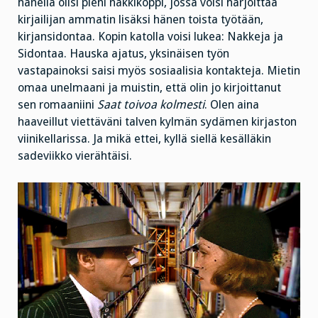
hänellä olisi pieni nakkikoppi, jossa voisi harjoittaa
kirjailijan ammatin lisäksi hänen toista työtään,
kirjansidontaa. Kopin katolla voisi lukea: Nakkeja ja
Sidontaa. Hauska ajatus, yksinäisen työn
vastapainoksi saisi myös sosiaalisia kontakteja. Mietin
omaa unelmaani ja muistin, että olin jo kirjoittanut
sen romaaniini
Saat t
oivoa kolmesti
. Olen aina
haaveillut viettäväni talven kylmän sydämen kirjaston
viinikellarissa. Ja mikä ettei, kyllä siellä kesälläkin
sadeviikko vierähtäisi.