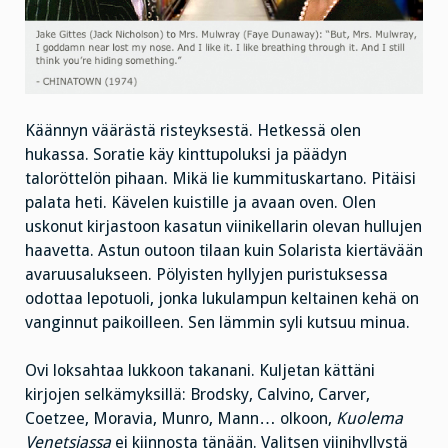
Käännyn väärästä risteyksestä. Hetkessä olen
hukassa. Soratie käy kinttupoluksi ja päädyn
taloröttelön pihaan. Mikä lie kummituskartano. Pitäisi
palata heti. Kävelen kuistille ja avaan oven. Olen
uskonut kirjastoon kasatun viinikellarin olevan hullujen
haavetta. Astun outoon tilaan kuin Solarista kiertävään
avaruusalukseen. Pölyisten hyllyjen puristuksessa
odottaa lepotuoli, jonka lukulampun keltainen kehä on
vanginnut paikoilleen. Sen lämmin syli kutsuu minua.
Ovi loksahtaa lukkoon takanani. Kuljetan kättäni
kirjojen selkämyksillä: Brodsky, Calvino, Carver,
Coetzee, Moravia, Munro, Mann… olkoon,
Kuolema
Venetsiassa
ei kiinnosta tänään. Valitsen viinihyllystä