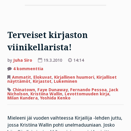
Terveiset kirjaston
viinikellarista!
by
Juha Siro
19.3.2010
14:14
artikkeliin
4 kommenttia
Terveiset
kirjaston
Ammatit
,
Elokuvat
,
Kirjallinen huumori
,
Kirjalliset
viinikellarista!
näyttämöt
,
Kirjastot
,
Lukeminen
Chinatown
,
Faye Dunaway
,
Fernando Pessoa
,
Jack
Nicholson
,
Kristiina Wallin
,
Levottomuuden kirja
,
Milan Kundera
,
Yoshida Kenko
Mieleeni jäi vuoden vaihteessa Kirjailija -lehden juttu,
jossa Kristiina Wallin pohti unelmaduuniaan. Josko