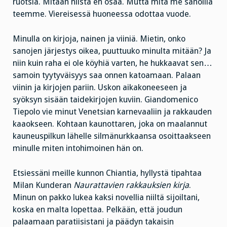
ruotsia. Mitään niistä en osaa. Mutta mitä me sanoilla
teemme. Viereisessä huoneessa odottaa vuode.
Minulla on kirjoja, nainen ja viiniä. Mietin, onko
sanojen järjestys oikea, puuttuuko minulta mitään? Ja
niin kuin raha ei ole köyhiä varten, he hukkaavat sen…
samoin tyytyväisyys saa onnen katoamaan. Palaan
viinin ja kirjojen pariin. Uskon aikakoneeseen ja
syöksyn sisään taidekirjojen kuviin. Giandomenico
Tiepolo vie minut Venetsian karnevaaliin ja rakkauden
kaaokseen. Kohtaan kaunottaren, joka on maalannut
kauneuspilkun lähelle silmänurkkaansa osoittaakseen
minulle miten intohimoinen hän on.
Etsiessäni meille kunnon Chiantia, hyllystä tipahtaa
Milan Kunderan
Naurattavien rakkauksien kirja
.
Minun on pakko lukea kaksi novellia niiltä sijoiltani,
koska en malta lopettaa. Pelkään, että joudun
palaamaan paratiisistani ja päädyn takaisin