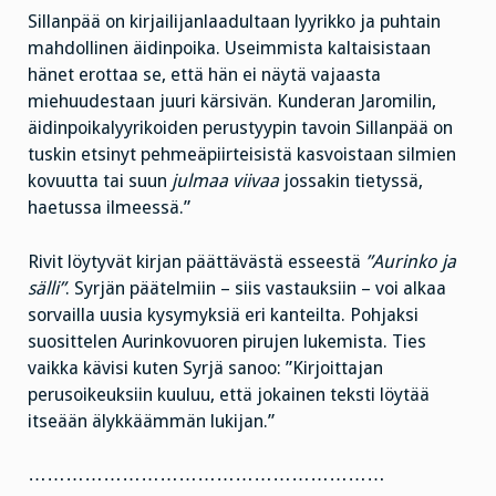
Sillanpää on kirjailijanlaadultaan lyyrikko ja puhtain
mahdollinen äidinpoika. Useimmista kaltaisistaan
hänet erottaa se, että hän ei näytä vajaasta
miehuudestaan juuri kärsivän. Kunderan Jaromilin,
äidinpoikalyyrikoiden perustyypin tavoin Sillanpää on
tuskin etsinyt pehmeäpiirteisistä kasvoistaan silmien
kovuutta tai suun
julmaa viivaa
jossakin tietyssä,
haetussa ilmeessä.”
Rivit löytyvät kirjan päättävästä esseestä
”Aurinko ja
sälli”
. Syrjän päätelmiin – siis vastauksiin – voi alkaa
sorvailla uusia kysymyksiä eri kanteilta. Pohjaksi
suosittelen Aurinkovuoren pirujen lukemista. Ties
vaikka kävisi kuten Syrjä sanoo: ”Kirjoittajan
perusoikeuksiin kuuluu, että jokainen teksti löytää
itseään älykkäämmän lukijan.”
…………………………………………………