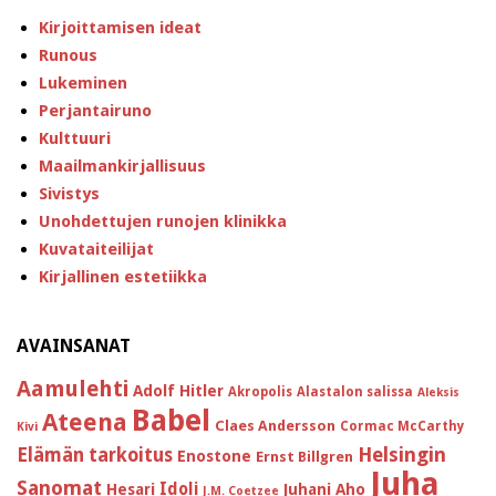
Kirjoittamisen ideat
Runous
Lukeminen
Perjantairuno
Kulttuuri
Maailmankirjallisuus
Sivistys
Unohdettujen runojen klinikka
Kuvataiteilijat
Kirjallinen estetiikka
AVAINSANAT
Aamulehti
Adolf Hitler
Akropolis
Alastalon salissa
Aleksis
Babel
Ateena
Claes Andersson
Cormac McCarthy
Kivi
Helsingin
Elämän tarkoitus
Enostone
Ernst Billgren
Juha
Sanomat
Idoli
Hesari
Juhani Aho
J.M. Coetzee