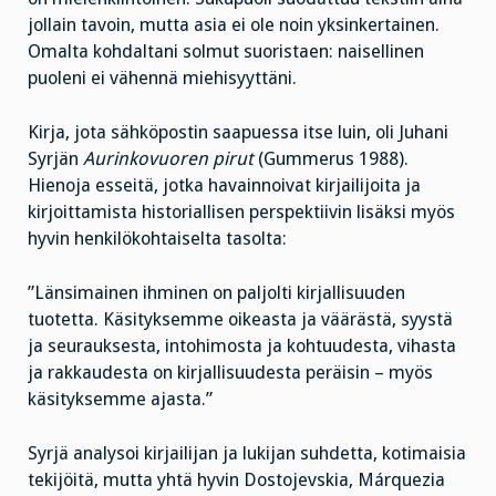
jollain tavoin, mutta asia ei ole noin yksinkertainen.
Omalta kohdaltani solmut suoristaen: naisellinen
puoleni ei vähennä miehisyyttäni.
Kirja, jota sähköpostin saapuessa itse luin, oli Juhani
Syrjän
Aurinkovuoren pirut
(Gummerus 1988).
Hienoja esseitä, jotka havainnoivat kirjailijoita ja
kirjoittamista historiallisen perspektiivin lisäksi myös
hyvin henkilökohtaiselta tasolta:
”Länsimainen ihminen on paljolti kirjallisuuden
tuotetta. Käsityksemme oikeasta ja väärästä, syystä
ja seurauksesta, intohimosta ja kohtuudesta, vihasta
ja rakkaudesta on kirjallisuudesta peräisin – myös
käsityksemme ajasta.”
Syrjä analysoi kirjailijan ja lukijan suhdetta, kotimaisia
tekijöitä, mutta yhtä hyvin Dostojevskia, Márquezia