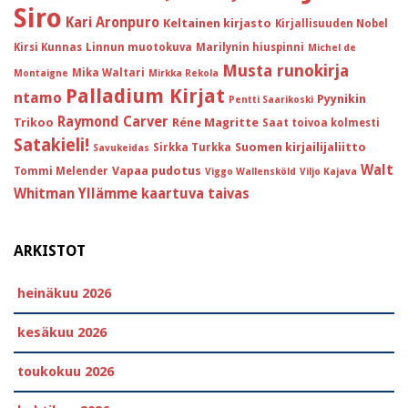
Siro
Kari Aronpuro
Keltainen kirjasto
Kirjallisuuden Nobel
Kirsi Kunnas
Linnun muotokuva
Marilynin hiuspinni
Michel de
Musta runokirja
Mika Waltari
Montaigne
Mirkka Rekola
Palladium Kirjat
ntamo
Pyynikin
Pentti Saarikoski
Raymond Carver
Trikoo
Réne Magritte
Saat toivoa kolmesti
Satakieli!
Suomen kirjailijaliitto
Sirkka Turkka
Savukeidas
Walt
Vapaa pudotus
Tommi Melender
Viggo Wallensköld
Viljo Kajava
Whitman
Yllämme kaartuva taivas
ARKISTOT
heinäkuu 2026
kesäkuu 2026
toukokuu 2026