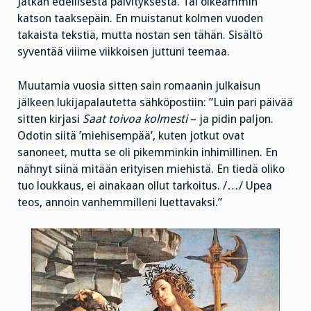
Jatkan edellisestä päivityksestä. Tai oikeammin
katson taaksepäin. En muistanut kolmen vuoden
takaista tekstiä, mutta nostan sen tähän. Sisältö
syventää viiime viikkoisen juttuni teemaa.
Muutamia vuosia sitten sain romaanin julkaisun
jälkeen lukijapalautetta sähköpostiin: ”Luin pari päivää
sitten kirjasi
Saat toivoa kolmesti
– ja pidin paljon.
Odotin siitä ’miehisempää’, kuten jotkut ovat
sanoneet, mutta se oli pikemminkin inhimillinen. En
nähnyt siinä mitään erityisen miehistä. En tiedä oliko
tuo loukkaus, ei ainakaan ollut tarkoitus. /…/ Upea
teos, annoin vanhemmilleni luettavaksi.”