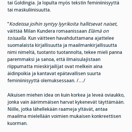
tai Goldingia. Ja lopulta myös tekstin feminiinisyyttä
tai maskuliinisuutta.
”
Kodeissa joihin syntyy lyyrikoita hallitsevat naiset
,
väittää Milan Kundera romaanissaan
Elämä on
toisaalla
. Kun väitteen havahduttamana ajattelee
suomalaista kirjallisuutta ja maailmankirjallisuutta
nimi nimeltä, tuotanto tuotannolta, tekee mieli panna
paremmaksi ja sanoa, että ilmaisulajistaan
riippumatta mieskirjailijat ovat melkein aina
äidinpoikia ja kantavat epätavallisen suurta
feminiinisyyttä olemuksessaan. /…/
Aikuisen miehen idea on kuin korkea ja leveä oviaukko,
jonka vain äärimmäisen harvat kykenevät täyttämään.
Niille, jotka lähellekään raameja yltävät, antaa
maailma mielellään voimien mukaisen konkreettisen
kuorman.