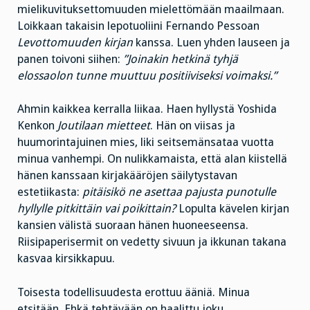
mielikuvituksettomuuden mielettömään maailmaan.
Loikkaan takaisin lepotuoliini Fernando Pessoan
Levottomuuden kirjan
kanssa. Luen yhden lauseen ja
panen toivoni siihen:
”Joinakin hetkinä tyhjä
elossaolon tunne muuttuu positiiviseksi voimaksi.”
Ahmin kaikkea kerralla liikaa. Haen hyllystä Yoshida
Kenkon
Joutilaan mietteet
. Hän on viisas ja
huumorintajuinen mies, liki seitsemänsataa vuotta
minua vanhempi. On nulikkamaista, että alan kiistellä
hänen kanssaan kirjakääröjen säilytystavan
estetiikasta:
pitäisikö ne asettaa pajusta punotulle
hyllylle pitkittäin vai poikittain?
Lopulta kävelen kirjan
kansien välistä suoraan hänen huoneeseensa.
Riisipaperisermit on vedetty sivuun ja ikkunan takana
kasvaa kirsikkapuu.
Toisesta todellisuudesta erottuu ääniä. Minua
etsitään. Ehkä tehtävään on haalittu joku