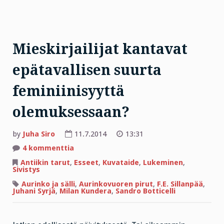
Mieskirjailijat kantavat
epätavallisen suurta
feminiinisyyttä
olemuksessaan?
by
Juha Siro
11.7.2014
13:31
artikkeliin
4 kommenttia
Mieskirjailijat
kantavat
Antiikin tarut
,
Esseet
,
Kuvataide
,
Lukeminen
,
epätavallisen
Sivistys
suurta
feminiinisyyttä
Aurinko ja sälli
,
Aurinkovuoren pirut
,
F.E. Sillanpää
,
olemuksessaan?
Juhani Syrjä
,
Milan Kundera
,
Sandro Botticelli