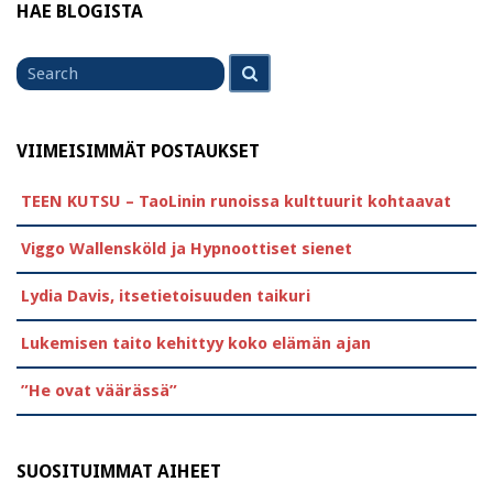
HAE BLOGISTA
Search
Search
for
VIIMEISIMMÄT POSTAUKSET
TEEN KUTSU – TaoLinin runoissa kulttuurit kohtaavat
Viggo Wallensköld ja Hypnoottiset sienet
Lydia Davis, itsetietoisuuden taikuri
Lukemisen taito kehittyy koko elämän ajan
”He ovat väärässä”
SUOSITUIMMAT AIHEET