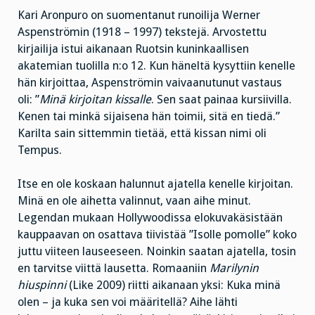
Kari Aronpuro on suomentanut runoilija Werner
Aspenströmin (1918 – 1997) tekstejä. Arvostettu
kirjailija istui aikanaan Ruotsin kuninkaallisen
akatemian tuolilla n:o 12. Kun häneltä kysyttiin kenelle
hän kirjoittaa, Aspenströmin vaivaanutunut vastaus
oli: ”
Minä kirjoitan kissalle
. Sen saat painaa kursiivilla.
Kenen tai minkä sijaisena hän toimii, sitä en tiedä.”
Karilta sain sittemmin tietää, että kissan nimi oli
Tempus.
Itse en ole koskaan halunnut ajatella kenelle kirjoitan.
Minä en ole aihetta valinnut, vaan aihe minut.
Legendan mukaan Hollywoodissa elokuvakäsistään
kauppaavan on osattava tiivistää ”Isolle pomolle” koko
juttu viiteen lauseeseen. Noinkin saatan ajatella, tosin
en tarvitse viittä lausetta. Romaaniin
Marilynin
hiuspinni
(Like 2009) riitti aikanaan yksi: Kuka minä
olen – ja kuka sen voi määritellä? Aihe lähti