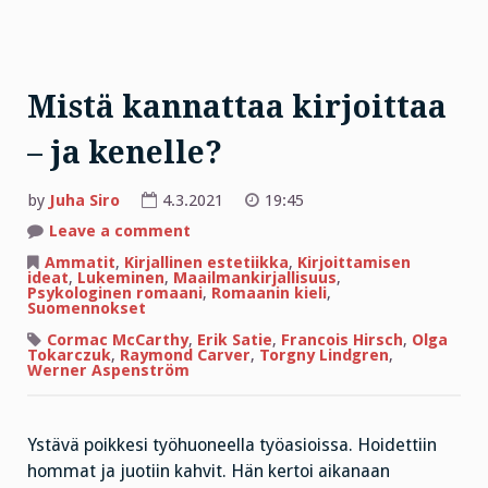
Mistä kannattaa kirjoittaa
– ja kenelle?
by
Juha Siro
4.3.2021
19:45
on
Leave a comment
Mistä
kannattaa
Ammatit
,
Kirjallinen estetiikka
,
Kirjoittamisen
kirjoittaa
ideat
,
Lukeminen
,
Maailmankirjallisuus
,
–
Psykologinen romaani
,
Romaanin kieli
,
ja
Suomennokset
kenelle?
Cormac McCarthy
,
Erik Satie
,
Francois Hirsch
,
Olga
Tokarczuk
,
Raymond Carver
,
Torgny Lindgren
,
Werner Aspenström
Ystävä poikkesi työhuoneella työasioissa. Hoidettiin
hommat ja juotiin kahvit. Hän kertoi aikanaan