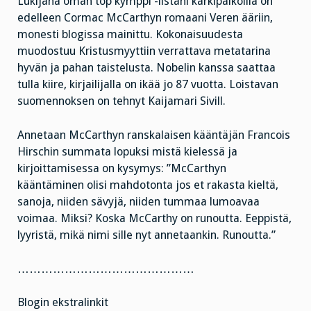
Lukijana oman top kymppi -listani kärkipaikoilla on
edelleen Cormac McCarthyn romaani Veren ääriin,
monesti blogissa mainittu. Kokonaisuudesta
muodostuu Kristusmyyttiin verrattava metatarina
hyvän ja pahan taistelusta. Nobelin kanssa saattaa
tulla kiire, kirjailijalla on ikää jo 87 vuotta. Loistavan
suomennoksen on tehnyt Kaijamari Sivill.
Annetaan McCarthyn ranskalaisen kääntäjän Francois
Hirschin summata lopuksi mistä kielessä ja
kirjoittamisessa on kysymys: ”McCarthyn
kääntäminen olisi mahdotonta jos et rakasta kieltä,
sanoja, niiden sävyjä, niiden tummaa lumoavaa
voimaa. Miksi? Koska McCarthy on runoutta. Eeppistä,
lyyristä, mikä nimi sille nyt annetaankin. Runoutta.”
………………………………………
Blogin ekstralinkit