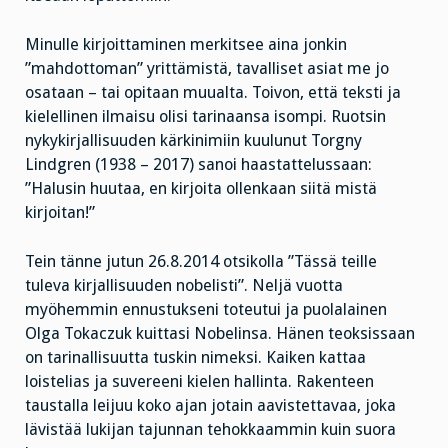
Minulle kirjoittaminen merkitsee aina jonkin
”mahdottoman” yrittämistä, tavalliset asiat me jo
osataan – tai opitaan muualta. Toivon, että teksti ja
kielellinen ilmaisu olisi tarinaansa isompi. Ruotsin
nykykirjallisuuden kärkinimiin kuulunut Torgny
Lindgren (1938 – 2017) sanoi haastattelussaan:
”Halusin huutaa, en kirjoita ollenkaan siitä mistä
kirjoitan!”
Tein tänne jutun 26.8.2014 otsikolla ”Tässä teille
tuleva kirjallisuuden nobelisti”. Neljä vuotta
myöhemmin ennustukseni toteutui ja puolalainen
Olga Tokaczuk kuittasi Nobelinsa. Hänen teoksissaan
on tarinallisuutta tuskin nimeksi. Kaiken kattaa
loistelias ja suvereeni kielen hallinta. Rakenteen
taustalla leijuu koko ajan jotain aavistettavaa, joka
lävistää lukijan tajunnan tehokkaammin kuin suora