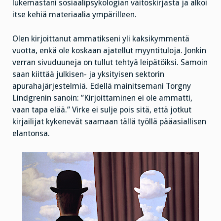
lukemastani sosiaalipsykologian väitöskirjasta ja alkoi
itse kehiä materiaalia ympärilleen.
Olen kirjoittanut ammatikseni yli kaksikymmentä
vuotta, enkä ole koskaan ajatellut myyntituloja. Jonkin
verran sivuduuneja on tullut tehtyä leipätöiksi. Samoin
saan kiittää julkisen- ja yksityisen sektorin
apurahajärjestelmiä. Edellä mainitsemani Torgny
Lindgrenin sanoin: ”Kirjoittaminen ei ole ammatti,
vaan tapa elää.” Virke ei sulje pois sitä, että jotkut
kirjailijat kykenevät saamaan tällä työllä pääasiallisen
elantonsa.