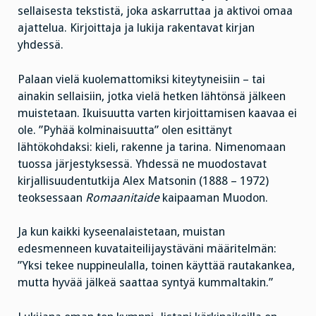
sellaisesta tekstistä, joka askarruttaa ja aktivoi omaa
ajattelua. Kirjoittaja ja lukija rakentavat kirjan
yhdessä.
Palaan vielä kuolemattomiksi kiteytyneisiin – tai
ainakin sellaisiin, jotka vielä hetken lähtönsä jälkeen
muistetaan. Ikuisuutta varten kirjoittamisen kaavaa ei
ole. ”Pyhää kolminaisuutta” olen esittänyt
lähtökohdaksi: kieli, rakenne ja tarina. Nimenomaan
tuossa järjestyksessä. Yhdessä ne muodostavat
kirjallisuudentutkija Alex Matsonin (1888 – 1972)
teoksessaan
Romaanitaide
kaipaaman Muodon.
Ja kun kaikki kyseenalaistetaan, muistan
edesmenneen kuvataiteilijaystäväni määritelmän:
”Yksi tekee nuppineulalla, toinen käyttää rautakankea,
mutta hyvää jälkeä saattaa syntyä kummaltakin.”