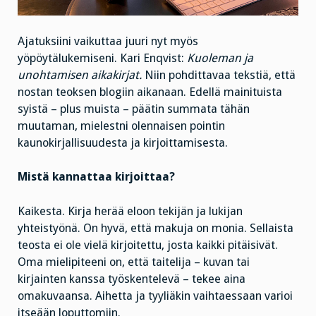
Ajatuksiini vaikuttaa juuri nyt myös
yöpöytälukemiseni. Kari Enqvist:
Kuoleman ja
unohtamisen aikakirjat.
Niin pohdittavaa tekstiä, että
nostan teoksen blogiin aikanaan. Edellä mainituista
syistä – plus muista – päätin summata tähän
muutaman, mielestni olennaisen pointin
kaunokirjallisuudesta ja kirjoittamisesta.
Mistä kannattaa kirjoittaa?
Kaikesta. Kirja herää eloon tekijän ja lukijan
yhteistyönä. On hyvä, että makuja on monia. Sellaista
teosta ei ole vielä kirjoitettu, josta kaikki pitäisivät.
Oma mielipiteeni on, että taitelija – kuvan tai
kirjainten kanssa työskentelevä – tekee aina
omakuvaansa. Aihetta ja tyyliäkin vaihtaessaan varioi
itseään loputtomiin.