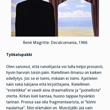
René Magritte: Decalcomania, 1966
Työkalupakki
Olen sanonut, että runoilijasta voi tulla kelpo prosaisti,
hyvin harvoin toisin päin. Kielellinen ilmaisu on kaiken
edellytys. Jos se ei toimi, mikään ei toimi. Ajattelen
näin sekä lukijana että kirjoittajana. Kielellinen
”estetiikka” ei vaadi aina draamallista ja ”juonellista”
otetta. Kirkas kieli kantaa, huono tappaa hyvänkin
tarinan. Proosa saa olla fragmentaarista, ei ”kiinni
naulattua”. Niin elämäkin on. Muistijälki jää vain