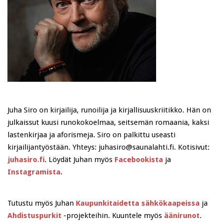
Juha Siro on kirjailija, runoilija ja kirjallisuuskriitikko. Hän on
julkaissut kuusi runokokoelmaa, seitsemän romaania, kaksi
lastenkirjaa ja aforismeja. Siro on palkittu useasti
kirjailijantyöstään. Yhteys: juhasiro@saunalahti.fi. Kotisivut:
juhasiro.fi
. Löydät Juhan myös
Facebookista
ja
Instagramista
.
Tutustu myös Juhan
Kaupunkitaidetta sähkökaapeissa
ja
Ahdistuspurkit
-projekteihin. Kuuntele myös
äänirunot
.