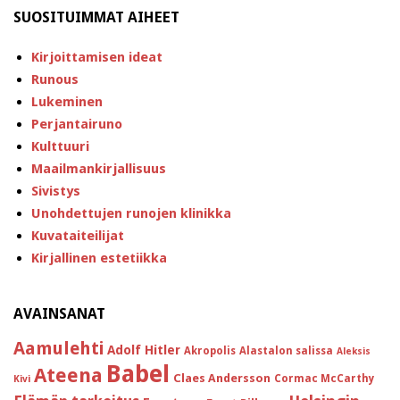
SUOSITUIMMAT AIHEET
Kirjoittamisen ideat
Runous
Lukeminen
Perjantairuno
Kulttuuri
Maailmankirjallisuus
Sivistys
Unohdettujen runojen klinikka
Kuvataiteilijat
Kirjallinen estetiikka
AVAINSANAT
Aamulehti
Adolf Hitler
Akropolis
Alastalon salissa
Aleksis
Babel
Ateena
Claes Andersson
Cormac McCarthy
Kivi