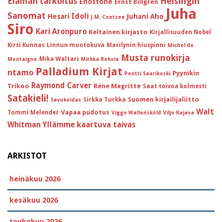
Helsingin
Elämän tarkoitus
Enostone
Ernst Billgren
Juha
Sanomat
Idoli
Hesari
Juhani Aho
J.M. Coetzee
Siro
Kari Aronpuro
Keltainen kirjasto
Kirjallisuuden Nobel
Kirsi Kunnas
Linnun muotokuva
Marilynin hiuspinni
Michel de
Musta runokirja
Mika Waltari
Montaigne
Mirkka Rekola
Palladium Kirjat
ntamo
Pyynikin
Pentti Saarikoski
Raymond Carver
Trikoo
Réne Magritte
Saat toivoa kolmesti
Satakieli!
Suomen kirjailijaliitto
Sirkka Turkka
Savukeidas
Walt
Vapaa pudotus
Tommi Melender
Viggo Wallensköld
Viljo Kajava
Whitman
Yllämme kaartuva taivas
ARKISTOT
heinäkuu 2026
kesäkuu 2026
toukokuu 2026