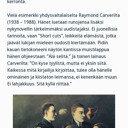
kerronta.
Vielä esimerkki yhdysvaltalaiselta Raymond Carverilta
(1938 – 1988). Hänet luetaan runojensa lisäksi
nykynovellin tärkeimmäksi uudistajaksi. Ei juonellisia
tarinoita, vaan ”Short cuts”, leikkeitä elämästä, jotka
jäävät lukijan mieleen oudosti kiertämään. Pidin
kauan tietokoneeni näytön kantissa muistilappua
hänen ohjeestaan: ”Älä selitä.” Ja toinen lainaus
Carverilta: ”On kyse tyylistä, mutta ei yksin siitä.
Kaikessa mitä kirjailija kirjoittaa, tulee olla hänelle
ominainen ja kiistaton leimansa, ei kenenkään muun.
Ei lahjakkuus. Sitä kyllä riittää.”