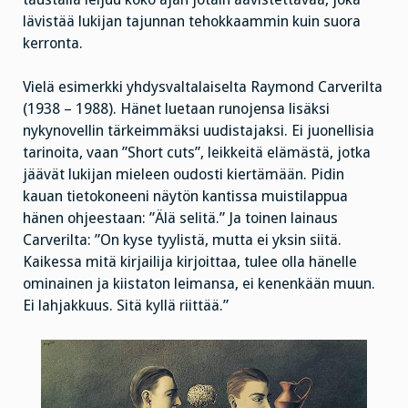
lävistää lukijan tajunnan tehokkaammin kuin suora
kerronta.
Vielä esimerkki yhdysvaltalaiselta Raymond Carverilta
(1938 – 1988). Hänet luetaan runojensa lisäksi
nykynovellin tärkeimmäksi uudistajaksi. Ei juonellisia
tarinoita, vaan ”Short cuts”, leikkeitä elämästä, jotka
jäävät lukijan mieleen oudosti kiertämään. Pidin
kauan tietokoneeni näytön kantissa muistilappua
hänen ohjeestaan: ”Älä selitä.” Ja toinen lainaus
Carverilta: ”On kyse tyylistä, mutta ei yksin siitä.
Kaikessa mitä kirjailija kirjoittaa, tulee olla hänelle
ominainen ja kiistaton leimansa, ei kenenkään muun.
Ei lahjakkuus. Sitä kyllä riittää.”