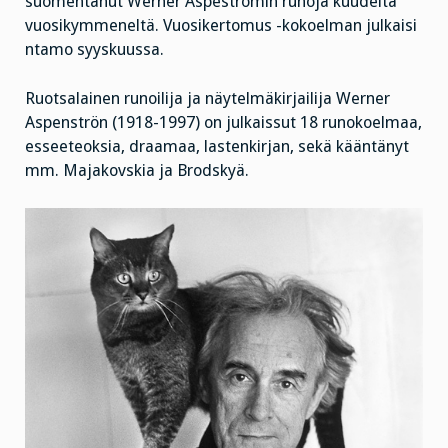
suomentanut Werner Aspeströmin runoja kuudelta
vuosikymmeneltä. Vuosikertomus -kokoelman julkaisi
ntamo syyskuussa.
Ruotsalainen runoilija ja näytelmäkirjailija Werner
Aspenströn (1918-1997) on julkaissut 18 runokoelmaa,
esseeteoksia, draamaa, lastenkirjan, sekä kääntänyt
mm. Majakovskia ja Brodskyä.