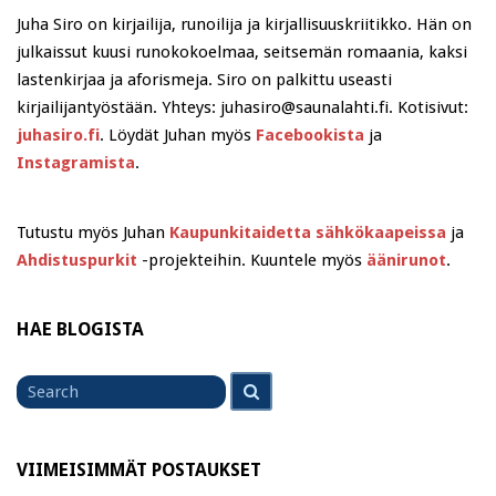
Juha Siro on kirjailija, runoilija ja kirjallisuuskriitikko. Hän on
julkaissut kuusi runokokoelmaa, seitsemän romaania, kaksi
lastenkirjaa ja aforismeja. Siro on palkittu useasti
kirjailijantyöstään. Yhteys: juhasiro@saunalahti.fi. Kotisivut:
juhasiro.fi
. Löydät Juhan myös
Facebookista
ja
Instagramista
.
Tutustu myös Juhan
Kaupunkitaidetta sähkökaapeissa
ja
Ahdistuspurkit
-projekteihin. Kuuntele myös
äänirunot
.
HAE BLOGISTA
Search
Search
for
VIIMEISIMMÄT POSTAUKSET