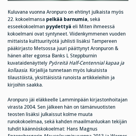
Kuluvana vuonna Aronpuro on ehtinyt julkaista myös
22. kokoelmansa
pelkää barnumia
, sekä
esseekokoelman
pyydettyä
eli Miten ihmeessä
kokoelmani ovat syntyneet. Viidenkymmenen vuoden
mittaista kulttuurityötä juhlisti lisäksi Tampereen
pääkirjasto Metsossa juuri päättynyt Aronpuron &
hänen alter egonsa Banks L Steppburnin
kuvataidenäyttely
Pyöreitä Half-Centennial kapaa ja
kollaasia
. Kirjailija tunnetaan myös lukuisista
tilaustöistä, yksittäisistä runoista artikkeleihin ja
kirjoihin saakka.
Aronpuro jäi eläkkeelle Lamminpään kirjastonhoitajan
virasta 2004. Sen jälkeen hän on tämänvuotisten
teosten lisäksi julkaissut kolme muuta
runokokoelmaa, sekä kahden maailmanluokan tekijän
tuhdit käännöskokoelmat: Hans Magnus