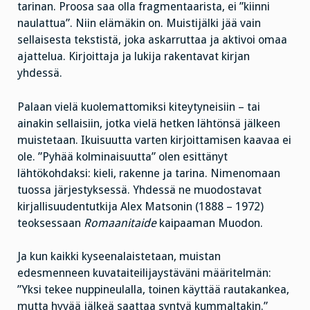
tarinan. Proosa saa olla fragmentaarista, ei ”kiinni
naulattua”. Niin elämäkin on. Muistijälki jää vain
sellaisesta tekstistä, joka askarruttaa ja aktivoi omaa
ajattelua. Kirjoittaja ja lukija rakentavat kirjan
yhdessä.
Palaan vielä kuolemattomiksi kiteytyneisiin – tai
ainakin sellaisiin, jotka vielä hetken lähtönsä jälkeen
muistetaan. Ikuisuutta varten kirjoittamisen kaavaa ei
ole. ”Pyhää kolminaisuutta” olen esittänyt
lähtökohdaksi: kieli, rakenne ja tarina. Nimenomaan
tuossa järjestyksessä. Yhdessä ne muodostavat
kirjallisuudentutkija Alex Matsonin (1888 – 1972)
teoksessaan
Romaanitaide
kaipaaman Muodon.
Ja kun kaikki kyseenalaistetaan, muistan
edesmenneen kuvataiteilijaystäväni määritelmän:
”Yksi tekee nuppineulalla, toinen käyttää rautakankea,
mutta hyvää jälkeä saattaa syntyä kummaltakin.”