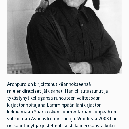
Aronpuro on kirjoittanut käännökseensä
mielenkiintoiset jälkisanat. Hän oli tutustunut ja
tykästynyt kollegansa runouteen valitessaan
kirjastonhoitajana Lamminpään lähikirjaston
kokoelmaan Saarikosken suomentaman suppeahkon
valikoiman Aspenströmin runoja. Vuodesta 2003 hän
on kääntänyt järjestelmällisesti läpileikkausta koko