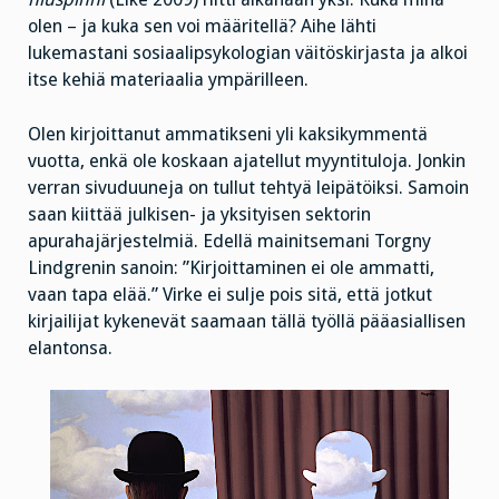
olen – ja kuka sen voi määritellä? Aihe lähti
lukemastani sosiaalipsykologian väitöskirjasta ja alkoi
itse kehiä materiaalia ympärilleen.
Olen kirjoittanut ammatikseni yli kaksikymmentä
vuotta, enkä ole koskaan ajatellut myyntituloja. Jonkin
verran sivuduuneja on tullut tehtyä leipätöiksi. Samoin
saan kiittää julkisen- ja yksityisen sektorin
apurahajärjestelmiä. Edellä mainitsemani Torgny
Lindgrenin sanoin: ”Kirjoittaminen ei ole ammatti,
vaan tapa elää.” Virke ei sulje pois sitä, että jotkut
kirjailijat kykenevät saamaan tällä työllä pääasiallisen
elantonsa.