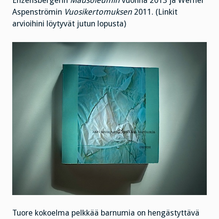
Enzensbergerin
Mausoleumin
vuonna 2013 ja Werner
Aspenströmin
Vuosikertomuksen
2011. (Linkit
arvioihini löytyvät jutun lopusta)
Tuore kokoelma pelkkää barnumia on hengästyttävä