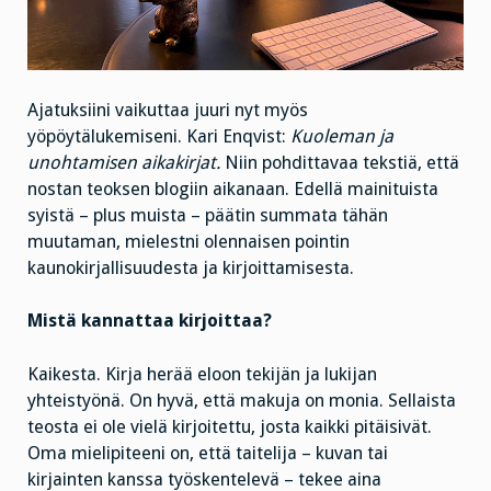
Ajatuksiini vaikuttaa juuri nyt myös
yöpöytälukemiseni. Kari Enqvist:
Kuoleman ja
unohtamisen aikakirjat.
Niin pohdittavaa tekstiä, että
nostan teoksen blogiin aikanaan. Edellä mainituista
syistä – plus muista – päätin summata tähän
muutaman, mielestni olennaisen pointin
kaunokirjallisuudesta ja kirjoittamisesta.
Mistä kannattaa kirjoittaa?
Kaikesta. Kirja herää eloon tekijän ja lukijan
yhteistyönä. On hyvä, että makuja on monia. Sellaista
teosta ei ole vielä kirjoitettu, josta kaikki pitäisivät.
Oma mielipiteeni on, että taitelija – kuvan tai
kirjainten kanssa työskentelevä – tekee aina