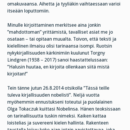
omakuvaansa. Aihetta ja tyyliäkin vaihtaessaan varioi
itseään loputtomiin.
Minulle kirjoittaminen merkitsee aina jonkin
”mahdottoman” yrittämistä, tavalliset asiat me jo
osataan – tai opitaan muualta. Toivon, että teksti ja
kielellinen ilmaisu olisi tarinaansa isompi. Ruotsin
nykykirjallisuuden kärkinimiin kuulunut Torgny
Lindgren (1938 – 2017) sanoi haastattelussaan:
”Halusin huutaa, en kirjoita ollenkaan siitä mistä
kirjoitan!”
Tein tänne jutun 26.8.2014 otsikolla ”Tässä teille
tuleva kirjallisuuden nobelisti”. Neljä vuotta
myöhemmin ennustukseni toteutui ja puolalainen
Olga Tokaczuk kuittasi Nobelinsa. Hänen teoksissaan
on tarinallisuutta tuskin nimeksi. Kaiken kattaa
loistelias ja suvereeni kielen hallinta. Rakenteen
taustalla leijuu koko ajan jotain aavistettavaa, joka