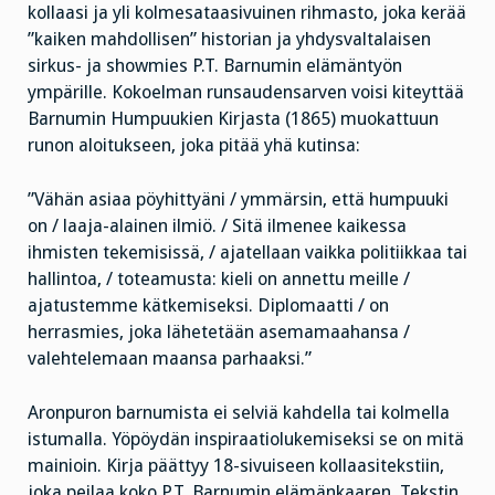
kollaasi ja yli kolmesataasivuinen rihmasto, joka kerää
”kaiken mahdollisen” historian ja yhdysvaltalaisen
sirkus- ja showmies P.T. Barnumin elämäntyön
ympärille. Kokoelman runsaudensarven voisi kiteyttää
Barnumin Humpuukien Kirjasta (1865) muokattuun
runon aloitukseen, joka pitää yhä kutinsa:
”Vähän asiaa pöyhittyäni / ymmärsin, että humpuuki
on / laaja-alainen ilmiö. / Sitä ilmenee kaikessa
ihmisten tekemisissä, / ajatellaan vaikka politiikkaa tai
hallintoa, / toteamusta: kieli on annettu meille /
ajatustemme kätkemiseksi. Diplomaatti / on
herrasmies, joka lähetetään asemamaahansa /
valehtelemaan maansa parhaaksi.”
Aronpuron barnumista ei selviä kahdella tai kolmella
istumalla. Yöpöydän inspiraatiolukemiseksi se on mitä
mainioin. Kirja päättyy 18-sivuiseen kollaasitekstiin,
joka peilaa koko P.T. Barnumin elämänkaaren. Tekstin