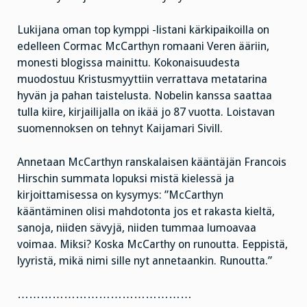
Lukijana oman top kymppi -listani kärkipaikoilla on
edelleen Cormac McCarthyn romaani Veren ääriin,
monesti blogissa mainittu. Kokonaisuudesta
muodostuu Kristusmyyttiin verrattava metatarina
hyvän ja pahan taistelusta. Nobelin kanssa saattaa
tulla kiire, kirjailijalla on ikää jo 87 vuotta. Loistavan
suomennoksen on tehnyt Kaijamari Sivill.
Annetaan McCarthyn ranskalaisen kääntäjän Francois
Hirschin summata lopuksi mistä kielessä ja
kirjoittamisessa on kysymys: ”McCarthyn
kääntäminen olisi mahdotonta jos et rakasta kieltä,
sanoja, niiden sävyjä, niiden tummaa lumoavaa
voimaa. Miksi? Koska McCarthy on runoutta. Eeppistä,
lyyristä, mikä nimi sille nyt annetaankin. Runoutta.”
………………………………………