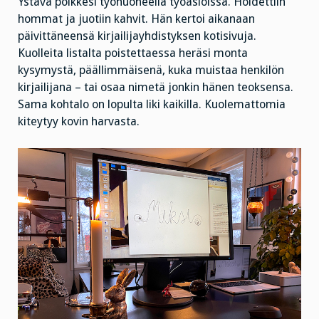
Ystävä poikkesi työhuoneella työasioissa. Hoidettiin
hommat ja juotiin kahvit. Hän kertoi aikanaan
päivittäneensä kirjailijayhdistyksen kotisivuja.
Kuolleita listalta poistettaessa heräsi monta
kysymystä, päällimmäisenä, kuka muistaa henkilön
kirjailijana – tai osaa nimetä jonkin hänen teoksensa.
Sama kohtalo on lopulta liki kaikilla. Kuolemattomia
kiteytyy kovin harvasta.