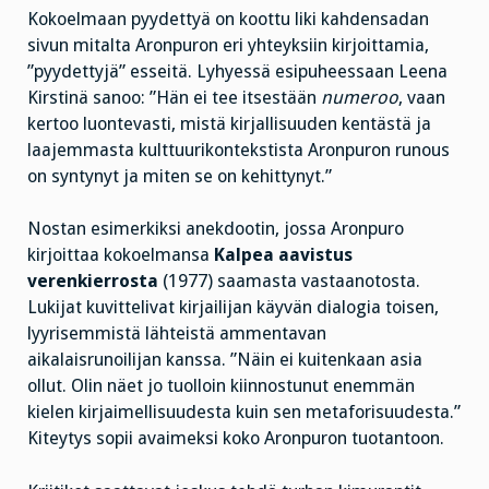
Kokoelmaan pyydettyä on koottu liki kahdensadan
sivun mitalta Aronpuron eri yhteyksiin kirjoittamia,
”pyydettyjä” esseitä. Lyhyessä esipuheessaan Leena
Kirstinä sanoo: ”Hän ei tee itsestään
numeroo
, vaan
kertoo luontevasti, mistä kirjallisuuden kentästä ja
laajemmasta kulttuurikontekstista Aronpuron runous
on syntynyt ja miten se on kehittynyt.”
Nostan esimerkiksi anekdootin, jossa Aronpuro
kirjoittaa kokoelmansa
Kalpea aavistus
verenkierrosta
(1977) saamasta vastaanotosta.
Lukijat kuvittelivat kirjailijan käyvän dialogia toisen,
lyyrisemmistä lähteistä ammentavan
aikalaisrunoilijan kanssa. ”Näin ei kuitenkaan asia
ollut. Olin näet jo tuolloin kiinnostunut enemmän
kielen kirjaimellisuudesta kuin sen metaforisuudesta.”
Kiteytys sopii avaimeksi koko Aronpuron tuotantoon.