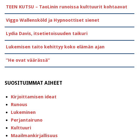
TEEN KUTSU – TaoLinin runoissa kulttuurit kohtaavat
Viggo Wallensköld ja Hypnoottiset sienet
Lydia Davis, itsetietoisuuden taikuri
Lukemisen taito kehittyy koko elämän ajan
”He ovat väärässä”
SUOSITUIMMAT AIHEET
Kirjoittamisen ideat
Runous
Lukeminen
Perjantairuno
Kulttuuri
Maailmankirjallisuus