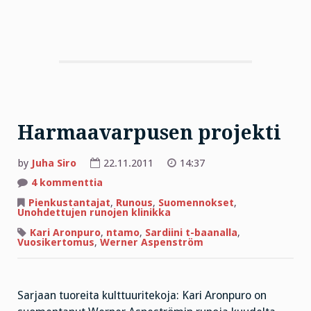
Harmaavarpusen projekti
by
Juha Siro
22.11.2011
14:37
artikkeliin
4 kommenttia
Harmaavarpusen
projekti
Pienkustantajat
,
Runous
,
Suomennokset
,
Unohdettujen runojen klinikka
Kari Aronpuro
,
ntamo
,
Sardiini t-baanalla
,
Vuosikertomus
,
Werner Aspenström
Sarjaan tuoreita kulttuuritekoja: Kari Aronpuro on