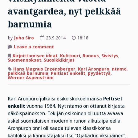
avantgardea, nyt pelkkää
barnumia
by
Juha Siro
23.9.2014
18:18
on
Leave a comment
Kari
Aronpuro
Kirjoittamisen ideat
,
Kulttuuri
,
Runous
,
Sivistys
,
–
Suomennokset
,
Suosikkikirjat
viisikymmentä
vuotta
Hans Magnus Enzensberger
,
Kari Aronpuro
,
ntamo
,
avantgardea,
pelkkää barnumia
,
Peltiset enkelit
,
pyydettyä
,
nyt
Werner Aspenström
pelkkää
barnumia
Kari Aronpuro julkaisi esikoiskokoelmansa
Peltiset
enkelit
vuonna 1964. Nyt ntamo on ottanut kirjasta
näköispainoksen. Tekijän esikoinen oli uutta avaava
askel suomalaisen modernin runon alkutaipaleella.
Aronpuron onni oli saada tulevan klassikkonsa
kätilöksi ja kannustajaksi itse ”Ojakadun yksinäinen”,