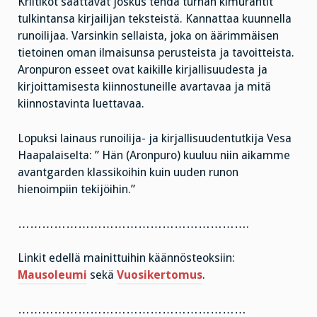
Kriitikot saattavat joskus tehdä turhan kimurantit
tulkintansa kirjailijan teksteistä. Kannattaa kuunnella
runoilijaa. Varsinkin sellaista, joka on äärimmäisen
tietoinen oman ilmaisunsa perusteista ja tavoitteista.
Aronpuron esseet ovat kaikille kirjallisuudesta ja
kirjoittamisesta kiinnostuneille avartavaa ja mitä
kiinnostavinta luettavaa.
Lopuksi lainaus runoilija- ja kirjallisuudentutkija Vesa
Haapalaiselta: ” Hän (Aronpuro) kuuluu niin aikamme
avantgarden klassikoihin kuin uuden runon
hienoimpiin tekijöihin.”
………………………………………………….
Linkit edellä mainittuihin käännösteoksiin:
Mausoleumi
sekä
Vuosikertomus
.
…………………………………………………