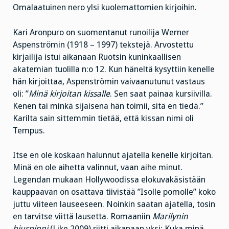
Omalaatuinen nero ylsi kuolemattomien kirjoihin.
Kari Aronpuro on suomentanut runoilija Werner
Aspenströmin (1918 – 1997) tekstejä. Arvostettu
kirjailija istui aikanaan Ruotsin kuninkaallisen
akatemian tuolilla n:o 12. Kun häneltä kysyttiin kenelle
hän kirjoittaa, Aspenströmin vaivaanutunut vastaus
oli: ”
Minä kirjoitan kissalle
. Sen saat painaa kursiivilla.
Kenen tai minkä sijaisena hän toimii, sitä en tiedä.”
Karilta sain sittemmin tietää, että kissan nimi oli
Tempus.
Itse en ole koskaan halunnut ajatella kenelle kirjoitan.
Minä en ole aihetta valinnut, vaan aihe minut.
Legendan mukaan Hollywoodissa elokuvakäsistään
kauppaavan on osattava tiivistää ”Isolle pomolle” koko
juttu viiteen lauseeseen. Noinkin saatan ajatella, tosin
en tarvitse viittä lausetta. Romaaniin
Marilynin
hiuspinni
(Like 2009) riitti aikanaan yksi: Kuka minä