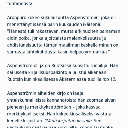
tuotannosta.
Aronpuro kokee sukulaisuutta Aspenstömiin, joka oli
menettänyt isänsä parin kuukauden ikäisenä:
”Hänestä tuli rakastavan, mutta arkihuolten painaman
äidin poika, jonka ajoittaista melankolisuutta ja
ahdistuneisuutta tämän maailman keskellä minun on
samasta lähtökohdasta käsin helppo ymmärtää.”
Aspenström oli ja on Ruotsissa suosittu runoilija. Hän
sai useita kirjallisuuspalkintoja ja istui aikanaan
Ruotsin kuninkaallisessa Akatemiassa tuolilla n:o 12.
Aspenströmin aiheiden kirjo on laaja,
yhteiskunnallisista kannanotoista hän zoomaa aivan
pieneen ja merkityksettömään – joka kasvaa
merkitykselliseksi. Hän kokee kiusalliseksi vastata
kenelle kirjoittaa:
”Minä kirjoitan kissalle
. Sen
vastauksen saat painaa kursiivilla. Kenen tai minkä