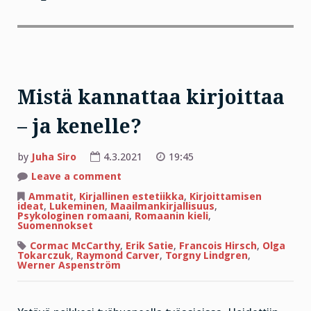
Mistä kannattaa kirjoittaa
– ja kenelle?
by
Juha Siro
4.3.2021
19:45
on
Leave a comment
Mistä
kannattaa
Ammatit
,
Kirjallinen estetiikka
,
Kirjoittamisen
kirjoittaa
ideat
,
Lukeminen
,
Maailmankirjallisuus
,
–
Psykologinen romaani
,
Romaanin kieli
,
ja
Suomennokset
kenelle?
Cormac McCarthy
,
Erik Satie
,
Francois Hirsch
,
Olga
Tokarczuk
,
Raymond Carver
,
Torgny Lindgren
,
Werner Aspenström