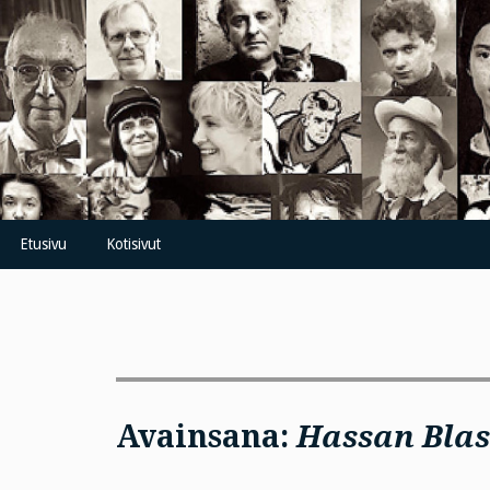
Skip
to
content
Etusivu
Kotisivut
Avainsana:
Hassan Bla