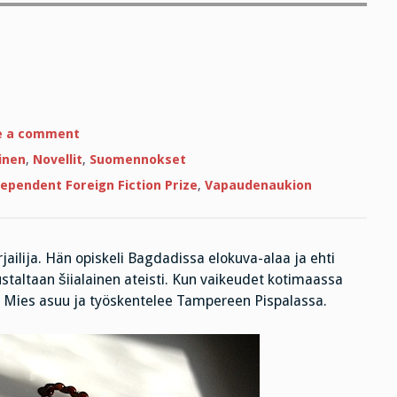
on
e a comment
Irakin
Purkkajeesus
inen
,
Novellit
,
Suomennokset
ependent Foreign Fiction Prize
,
Vapaudenaukion
jailija. Hän opiskeli Bagdadissa elokuva-alaa ja ehti
ustaltaan šiialainen ateisti. Kun vaikeudet kotimaassa
 Mies asuu ja työskentelee Tampereen Pispalassa.