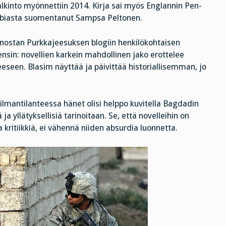
alkinto myönnettiin 2014. Kirja sai myös Englannin Pen-
abiasta suomentanut Sampsa Peltonen.
 nostan Purkkajeesuksen blogiin henkilökohtaisen
sin: novellien karkein mahdollinen jako erottelee
eeseen. Blasim näyttää ja päivittää historiallisemman, jo
lmantilanteessa hänet olisi helppo kuvitella Bagdadin
a yllätyksellisiä tarinoitaan. Se, että novelleihin on
ja kritiikkiä, ei vähennä niiden absurdia luonnetta.