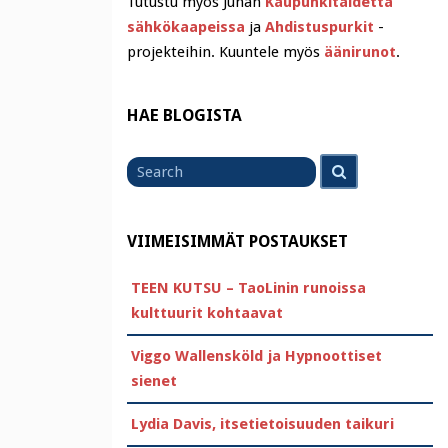
Tutustu myös Juhan
Kaupunkitaidetta
sähkökaapeissa
ja
Ahdistuspurkit
-
projekteihin. Kuuntele myös
äänirunot
.
HAE BLOGISTA
Search
Search
for
VIIMEISIMMÄT POSTAUKSET
TEEN KUTSU – TaoLinin runoissa
kulttuurit kohtaavat
Viggo Wallensköld ja Hypnoottiset
sienet
Lydia Davis, itsetietoisuuden taikuri