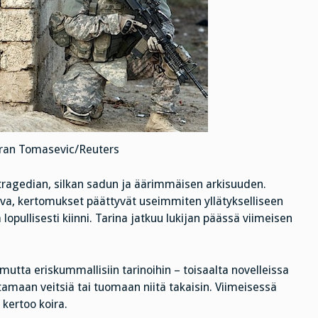
ran Tomasevic/Reuters
 tragedian, silkan sadun ja äärimmäisen arkisuuden.
va, kertomukset päättyvät useimmiten yllätykselliseen
opullisesti kiinni. Tarina jatkuu lukijan päässä viimeisen
, mutta eriskummallisiin tarinoihin – toisaalta novelleissa
tamaan veitsiä tai tuomaan niitä takaisin. Viimeisessä
 kertoo koira.