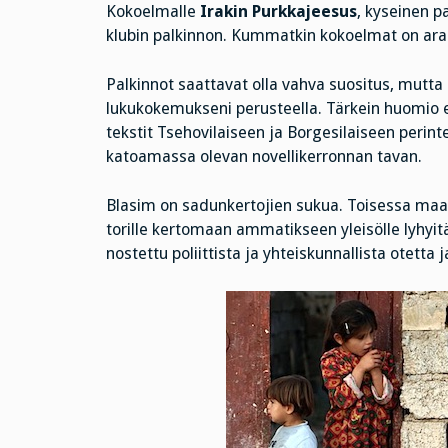
Kokoelmalle
Irakin Purkkajeesus
, kyseinen p
klubin palkinnon. Kummatkin kokoelmat on ar
Palkinnot saattavat olla vahva suositus, mutta
lukukokemukseni perusteella. Tärkein huomio en
tekstit Tsehovilaiseen ja Borgesilaiseen perint
katoamassa olevan novellikerronnan tavan.
Blasim on sadunkertojien sukua. Toisessa maai
torille kertomaan ammatikseen yleisölle lyhyitä j
nostettu poliittista ja yhteiskunnallista otetta 