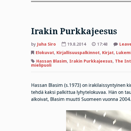
Irakin Purkkajeesus
by
Juha Siro
19.8.2014
17:48
Leav
Elokuvat
,
Kirjallisuuspalkinnot
,
Kirjat
,
Lukem
Hassan Blasim
,
Irakin Purkkajeesus
,
The Int
mielipuoli
Hassan Blasim (s.1973) on irakilaissyntyinen kir
tehdä kaksi palkittua lyhytelokuvaa. Hän on ta
alkoivat, Blasim muutti Suomeen vuonna 2004.