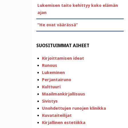
Lukemisen taito kehittyy koko elämän
ajan
”He ovat väärässä”
SUOSITUIMMAT AIHEET
Kirjoittamisen ideat
Runous
Lukeminen
Perjantairuno
Kulttuuri
Maailmankirjallisuus
Sivistys
Unohdettujen runojen klinikka
Kuvataiteilijat
Kirjallinen estetiikka