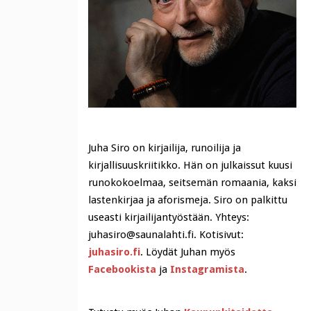
Juha Siro on kirjailija, runoilija ja
kirjallisuuskriitikko. Hän on julkaissut kuusi
runokokoelmaa, seitsemän romaania, kaksi
lastenkirjaa ja aforismeja. Siro on palkittu
useasti kirjailijantyöstään. Yhteys:
juhasiro@saunalahti.fi. Kotisivut:
juhasiro.fi
. Löydät Juhan myös
Facebookista
ja
Instagramista
.