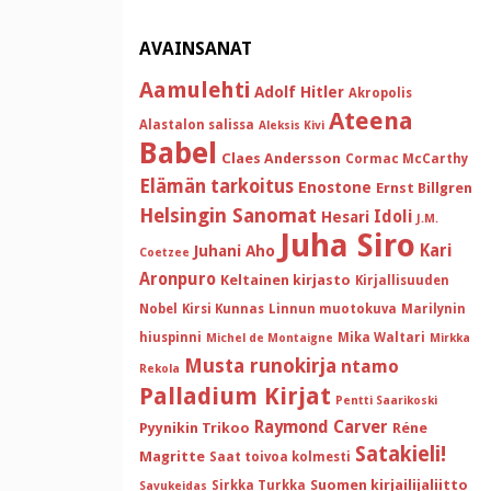
AVAINSANAT
Aamulehti
Adolf Hitler
Akropolis
Ateena
Alastalon salissa
Aleksis Kivi
Babel
Claes Andersson
Cormac McCarthy
Elämän tarkoitus
Enostone
Ernst Billgren
Helsingin Sanomat
Idoli
Hesari
J.M.
Juha Siro
Kari
Juhani Aho
Coetzee
Aronpuro
Keltainen kirjasto
Kirjallisuuden
Nobel
Kirsi Kunnas
Linnun muotokuva
Marilynin
hiuspinni
Mika Waltari
Michel de Montaigne
Mirkka
Musta runokirja
ntamo
Rekola
Palladium Kirjat
Pentti Saarikoski
Raymond Carver
Pyynikin Trikoo
Réne
Satakieli!
Magritte
Saat toivoa kolmesti
Suomen kirjailijaliitto
Sirkka Turkka
Savukeidas