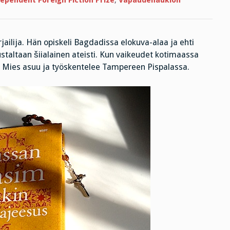
ependent Foreign Fiction Prize
,
Vapaudenaukion
jailija. Hän opiskeli Bagdadissa elokuva-alaa ja ehti
ustaltaan šiialainen ateisti. Kun vaikeudet kotimaassa
 Mies asuu ja työskentelee Tampereen Pispalassa.