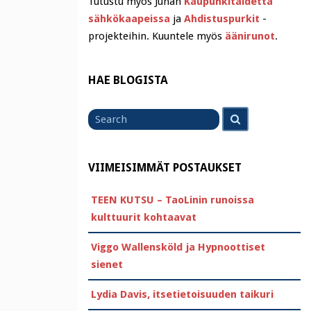
Tutustu myös Juhan
Kaupunkitaidetta
sähkökaapeissa
ja
Ahdistuspurkit
-
projekteihin. Kuuntele myös
äänirunot
.
HAE BLOGISTA
Search
Search
for
VIIMEISIMMÄT POSTAUKSET
TEEN KUTSU – TaoLinin runoissa
kulttuurit kohtaavat
Viggo Wallensköld ja Hypnoottiset
sienet
Lydia Davis, itsetietoisuuden taikuri