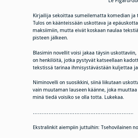
Le Figaro/Go
Kirjailija sekoittaa sumeilematta komedian ja
Tulos on käänteissään uskottava ja epäuskotta
maksiimiin, mutta eivät koskaan naulaa tekstiä l
pisteen jälkeen.
Blasimin novellit voisi jakaa täysin uskottaviin
on henkilöitä, jotka pystyvät katseellaan kadot
tekstissä tarinaa ihmisystävästään kuljettaa ja
Niminovelli on suosikkini, siinä liikutaan uskot
vain muutaman lauseen käänne, joka muuttaa t
minä tiedä voisiko se olla totta. Lukekaa.
………………………………………………….
Ekstralinkit aiempiin juttuihin: Tsehovilainen no