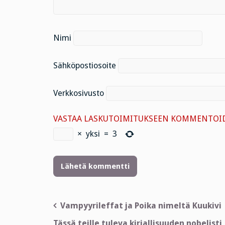
Nimi
Sähköpostiosoite
Verkkosivusto
VASTAA LASKUTOIMITUKSEEN KOMMENTOID
×
yksi
=
3
Artikkelien
Vampyyrileffat ja Poika nimeltä Kuukivi
selaus
Tässä teille tuleva kirjallisuuden nobelisti