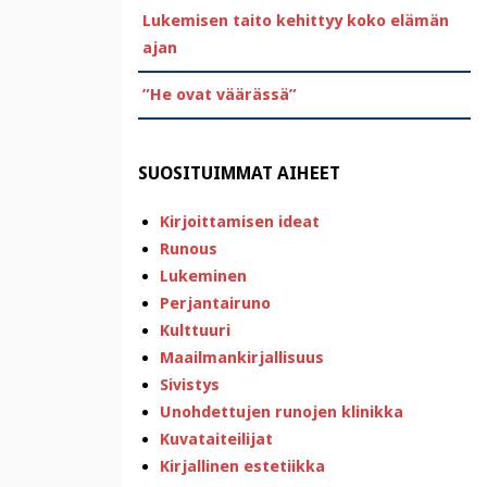
Lukemisen taito kehittyy koko elämän
ajan
”He ovat väärässä”
SUOSITUIMMAT AIHEET
Kirjoittamisen ideat
Runous
Lukeminen
Perjantairuno
Kulttuuri
Maailmankirjallisuus
Sivistys
Unohdettujen runojen klinikka
Kuvataiteilijat
Kirjallinen estetiikka