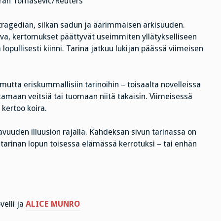
ran Tomasevic/Reuters
 tragedian, silkan sadun ja äärimmäisen arkisuuden.
va, kertomukset päättyvät useimmiten yllätykselliseen
opullisesti kiinni. Tarina jatkuu lukijan päässä viimeisen
, mutta eriskummallisiin tarinoihin – toisaalta novelleissa
tamaan veitsiä tai tuomaan niitä takaisin. Viimeisessä
 kertoo koira.
tavuuden illuusion rajalla. Kahdeksan sivun tarinassa on
arinan lopun toisessa elämässä kerrotuksi – tai enhän
velli ja
ALICE MUNRO