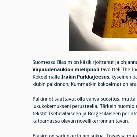
Suomessa Blasim on käsikirjoittanut ja ohjannu
Vapaudenaukion mielipuoli
tavoitteli The I
Kokoelmalle
Irakin Purkkajeesus
, kyseinen p
klubin palkinnon. Kummatkin kokoelmat on ar
Palkinnot saattavat olla vahva suositus, mutta
lukukokemukseni perusteella. Tärkein huomio en
tekstit Tsehovilaiseen ja Borgesilaiseen perint
katoamassa olevan novellikerronnan tavan.
Blasim on sadunkertojien sukua. Toisessa maai