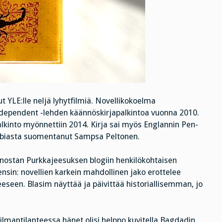
t YLE:lle neljä lyhytfilmiä. Novellikokoelma
ndependent -lehden käännöskirjapalkintoa vuonna 2010.
alkinto myönnettiin 2014. Kirja sai myös Englannin Pen-
abiasta suomentanut Sampsa Peltonen.
 nostan Purkkajeesuksen blogiin henkilökohtaisen
sin: novellien karkein mahdollinen jako erottelee
eeseen. Blasim näyttää ja päivittää historiallisemman, jo
lmantilanteessa hänet olisi helppo kuvitella Bagdadin