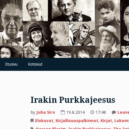
Skip
to
content
Etusivu
Kotisivut
Irakin Purkkajeesus
by
Juha Siro
19.8.2014
17:48
Leav
Elokuvat
,
Kirjallisuuspalkinnot
,
Kirjat
,
Lukem