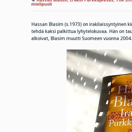
Hassan Blasim
,
Irakin Purkkajeesus
,
The Int
mielipuoli
Hassan Blasim (s.1973) on irakilaissyntyinen kir
tehdä kaksi palkittua lyhytelokuvaa. Hän on ta
alkoivat, Blasim muutti Suomeen vuonna 2004.