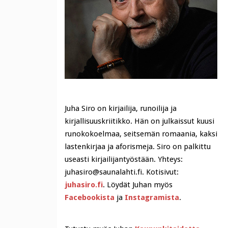
Juha Siro on kirjailija, runoilija ja
kirjallisuuskriitikko. Hän on julkaissut kuusi
runokokoelmaa, seitsemän romaania, kaksi
lastenkirjaa ja aforismeja. Siro on palkittu
useasti kirjailijantyöstään. Yhteys:
juhasiro@saunalahti.fi. Kotisivut:
juhasiro.fi
. Löydät Juhan myös
Facebookista
ja
Instagramista
.