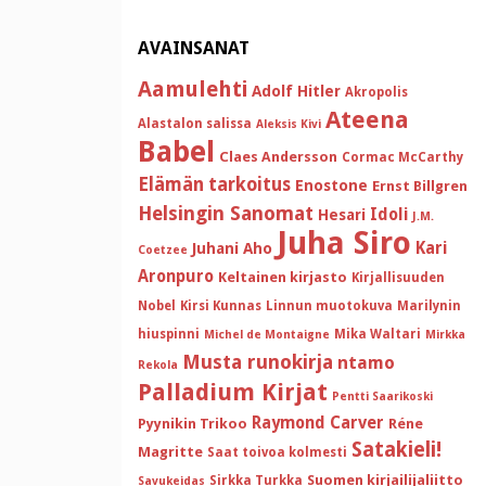
AVAINSANAT
Aamulehti
Adolf Hitler
Akropolis
Ateena
Alastalon salissa
Aleksis Kivi
Babel
Claes Andersson
Cormac McCarthy
Elämän tarkoitus
Enostone
Ernst Billgren
Helsingin Sanomat
Idoli
Hesari
J.M.
Juha Siro
Kari
Juhani Aho
Coetzee
Aronpuro
Keltainen kirjasto
Kirjallisuuden
Nobel
Kirsi Kunnas
Linnun muotokuva
Marilynin
hiuspinni
Mika Waltari
Michel de Montaigne
Mirkka
Musta runokirja
ntamo
Rekola
Palladium Kirjat
Pentti Saarikoski
Raymond Carver
Pyynikin Trikoo
Réne
Satakieli!
Magritte
Saat toivoa kolmesti
Suomen kirjailijaliitto
Sirkka Turkka
Savukeidas