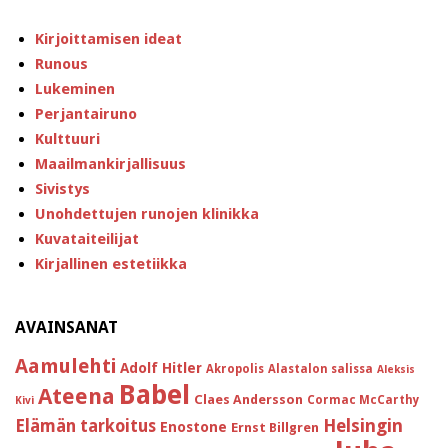
Kirjoittamisen ideat
Runous
Lukeminen
Perjantairuno
Kulttuuri
Maailmankirjallisuus
Sivistys
Unohdettujen runojen klinikka
Kuvataiteilijat
Kirjallinen estetiikka
AVAINSANAT
Aamulehti
Adolf Hitler
Akropolis
Alastalon salissa
Aleksis
Babel
Ateena
Claes Andersson
Cormac McCarthy
Kivi
Helsingin
Elämän tarkoitus
Enostone
Ernst Billgren