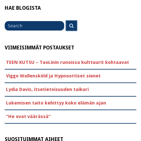
HAE BLOGISTA
Search
Search
for
VIIMEISIMMÄT POSTAUKSET
TEEN KUTSU – TaoLinin runoissa kulttuurit kohtaavat
Viggo Wallensköld ja Hypnoottiset sienet
Lydia Davis, itsetietoisuuden taikuri
Lukemisen taito kehittyy koko elämän ajan
”He ovat väärässä”
SUOSITUIMMAT AIHEET