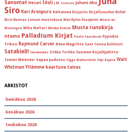
Juha
Sanomat
Idoli
Hesari
Juhani Aho
J.M. Coetzee
Siro
Kari Aronpuro
Keltainen kirjasto
Kirjallisuuden Nobel
Kirsi Kunnas
Linnun muotokuva
Marilynin hiuspinni
Michel de
Musta runokirja
Mika Waltari
Montaigne
Mirkka Rekola
Palladium Kirjat
ntamo
Pyynikin
Pentti Saarikoski
Raymond Carver
Trikoo
Réne Magritte
Saat toivoa kolmesti
Satakieli!
Suomen kirjailijaliitto
Sirkka Turkka
Savukeidas
Walt
Vapaa pudotus
Tommi Melender
Viggo Wallensköld
Viljo Kajava
Whitman
Yllämme kaartuva taivas
ARKISTOT
heinäkuu 2026
kesäkuu 2026
toukokuu 2026