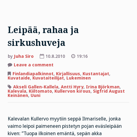
Leipää, rahaa ja
sirkushuveja
by
Juha Siro
10.8.2010
19:16
on
Leave a comment
Leipää,
rahaa
Finlandiapalkinnot
,
Kirjallisuus
,
Kustantajat
,
ja
Kuvataide
,
Kuvataiteilijat
,
Lukeminen
sirkushuveja
Akseli Gallen-Kallela
,
Antti Hyry
,
Irina Björkman
,
Kalevala
,
Kiiltomato
,
Kullervon kirous
,
Sigfrid August
Keinänen
,
Uuni
Kalevalan Kullervo myytiin seppä Ilmariselle, jonka
vaimo leipoi paimeneen pistetyn pojan eväsleipään
kiven: ”Tuopa ilkoinen emäntä, sepän akka