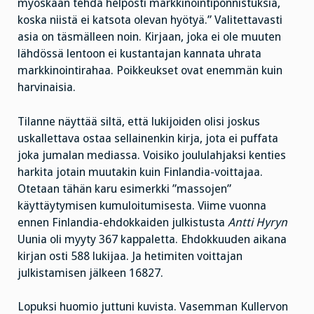
myöskään tehdä helposti markkinointiponnistuksia,
koska niistä ei katsota olevan hyötyä.” Valitettavasti
asia on täsmälleen noin. Kirjaan, joka ei ole muuten
lähdössä lentoon ei kustantajan kannata uhrata
markkinointirahaa. Poikkeukset ovat enemmän kuin
harvinaisia.
Tilanne näyttää siltä, että lukijoiden olisi joskus
uskallettava ostaa sellainenkin kirja, jota ei puffata
joka jumalan mediassa. Voisiko joululahjaksi kenties
harkita jotain muutakin kuin Finlandia-voittajaa.
Otetaan tähän karu esimerkki ”massojen”
käyttäytymisen kumuloitumisesta. Viime vuonna
ennen Finlandia-ehdokkaiden julkistusta
Antti Hyryn
Uunia oli myyty 367 kappaletta. Ehdokkuuden aikana
kirjan osti 588 lukijaa. Ja hetimiten voittajan
julkistamisen jälkeen 16827.
Lopuksi huomio juttuni kuvista. Vasemman Kullervon