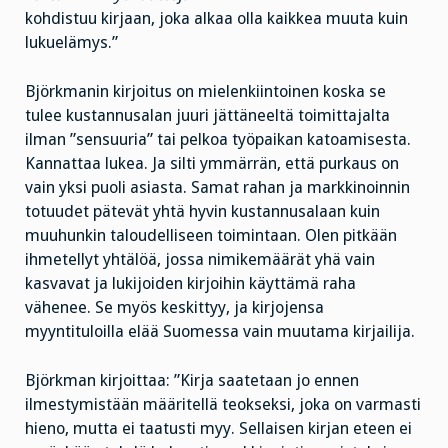
kohdistuu kirjaan, joka alkaa olla kaikkea muuta kuin
lukuelämys.”
Björkmanin kirjoitus on mielenkiintoinen koska se
tulee kustannusalan juuri jättäneeltä toimittajalta
ilman ”sensuuria” tai pelkoa työpaikan katoamisesta.
Kannattaa lukea. Ja silti ymmärrän, että purkaus on
vain yksi puoli asiasta. Samat rahan ja markkinoinnin
totuudet pätevät yhtä hyvin kustannusalaan kuin
muuhunkin taloudelliseen toimintaan. Olen pitkään
ihmetellyt yhtälöä, jossa nimikemäärät yhä vain
kasvavat ja lukijoiden kirjoihin käyttämä raha
vähenee. Se myös keskittyy, ja kirjojensa
myyntituloilla elää Suomessa vain muutama kirjailija.
Björkman kirjoittaa: ”Kirja saatetaan jo ennen
ilmestymistään määritellä teokseksi, joka on varmasti
hieno, mutta ei taatusti myy. Sellaisen kirjan eteen ei