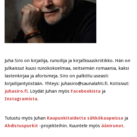
Juha Siro on kirjailija, runoilija ja kirjallisuuskriitikko. Hän on
julkaissut kuusi runokokoelmaa, seitsemän romaania, kaksi
lastenkirjaa ja aforismeja. Siro on palkittu useasti
kirjailijantyöstään. Yhteys: juhasiro@saunalahti.fi. Kotisivut:
juhasiro.fi
. Löydät Juhan myös
Facebookista
ja
Instagramista
.
Tutustu myös Juhan
Kaupunkitaidetta sähkökaapeissa
ja
Ahdistuspurkit
-projekteihin. Kuuntele myös
äänirunot
.