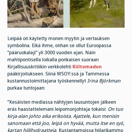
Leipää on käytetty monen myytin ja vertauksen
symbolina. Eikä ihme, onhan se ollut Euroopassa
”pääruokalaji” yli 3000 vuoden ajan. Näin
mahtipontisella loikalla ponkaisen suoraan
Kirjallisuuskritiikin verkkolehti
Kiiltomadon
pääkirjoitukseen. Siinä WSOY:ssä ja Tammessa
kustannustoimittajana työskennellyt
Irina Björkman
purkaa tuntojaan:
”Kesäisten mediassa nähtyjen lausuntojen jälkeen
eräs haastattelemani leipomonjohtaja tokaisi:
On tuo
kirja-alan johto aika erikoista. Ajattele, kun menisin
sanomaan että joo, leipä on hyvää, mutta itse en syö,
kartan hiilihydraatteja
. Kustantamoissa hiilarikammo