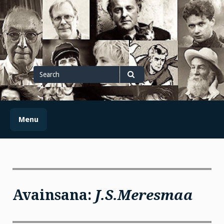
Skip
to
content
Search
for
Search
Menu
Avainsana:
J.S.Meresmaa