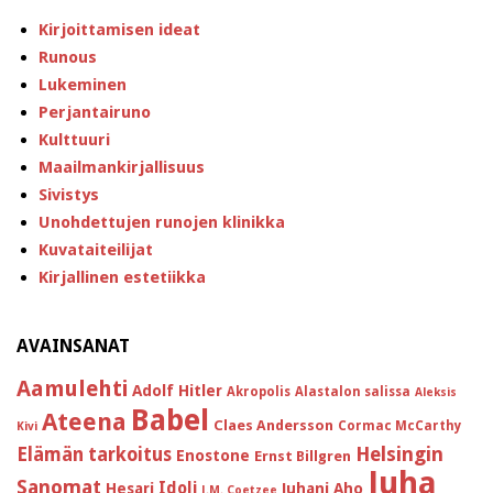
Kirjoittamisen ideat
Runous
Lukeminen
Perjantairuno
Kulttuuri
Maailmankirjallisuus
Sivistys
Unohdettujen runojen klinikka
Kuvataiteilijat
Kirjallinen estetiikka
AVAINSANAT
Aamulehti
Adolf Hitler
Akropolis
Alastalon salissa
Aleksis
Babel
Ateena
Claes Andersson
Cormac McCarthy
Kivi
Helsingin
Elämän tarkoitus
Enostone
Ernst Billgren
Juha
Sanomat
Idoli
Hesari
Juhani Aho
J.M. Coetzee