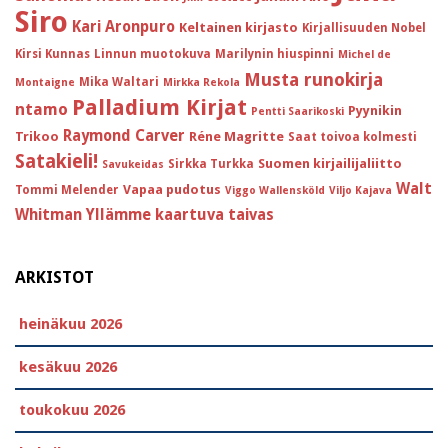
Siro
Kari Aronpuro
Keltainen kirjasto
Kirjallisuuden Nobel
Kirsi Kunnas
Linnun muotokuva
Marilynin hiuspinni
Michel de
Musta runokirja
Mika Waltari
Montaigne
Mirkka Rekola
Palladium Kirjat
ntamo
Pyynikin
Pentti Saarikoski
Raymond Carver
Trikoo
Réne Magritte
Saat toivoa kolmesti
Satakieli!
Suomen kirjailijaliitto
Sirkka Turkka
Savukeidas
Walt
Vapaa pudotus
Tommi Melender
Viggo Wallensköld
Viljo Kajava
Whitman
Yllämme kaartuva taivas
ARKISTOT
heinäkuu 2026
kesäkuu 2026
toukokuu 2026