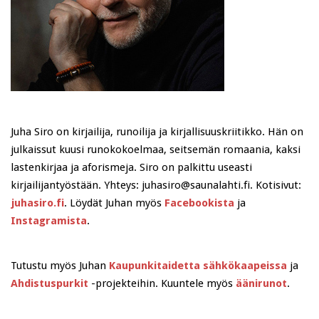
Juha Siro on kirjailija, runoilija ja kirjallisuuskriitikko. Hän on
julkaissut kuusi runokokoelmaa, seitsemän romaania, kaksi
lastenkirjaa ja aforismeja. Siro on palkittu useasti
kirjailijantyöstään. Yhteys: juhasiro@saunalahti.fi. Kotisivut:
juhasiro.fi
. Löydät Juhan myös
Facebookista
ja
Instagramista
.
Tutustu myös Juhan
Kaupunkitaidetta sähkökaapeissa
ja
Ahdistuspurkit
-projekteihin. Kuuntele myös
äänirunot
.