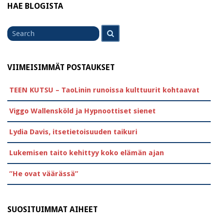
HAE BLOGISTA
Search
Search
for
VIIMEISIMMÄT POSTAUKSET
TEEN KUTSU – TaoLinin runoissa kulttuurit kohtaavat
Viggo Wallensköld ja Hypnoottiset sienet
Lydia Davis, itsetietoisuuden taikuri
Lukemisen taito kehittyy koko elämän ajan
”He ovat väärässä”
SUOSITUIMMAT AIHEET