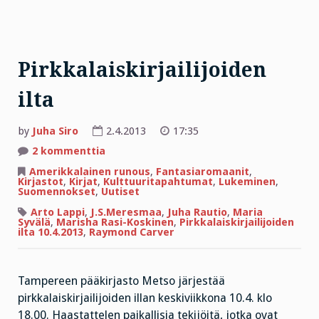
Pirkkalaiskirjailijoiden
ilta
by
Juha Siro
2.4.2013
17:35
artikkeliin
2 kommenttia
Pirkkalaiskirjailijoiden
ilta
Amerikkalainen runous
,
Fantasiaromaanit
,
Kirjastot
,
Kirjat
,
Kulttuuritapahtumat
,
Lukeminen
,
Suomennokset
,
Uutiset
Arto Lappi
,
J.S.Meresmaa
,
Juha Rautio
,
Maria
Syvälä
,
Marisha Rasi-Koskinen
,
Pirkkalaiskirjailijoiden
ilta 10.4.2013
,
Raymond Carver
Tampereen pääkirjasto Metso järjestää
pirkkalaiskirjailijoiden illan keskiviikkona 10.4. klo
18.00. Haastattelen paikallisia tekijöitä, jotka ovat