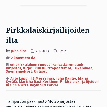
Pirkkalaiskirjailijoiden
ilta
by
Juha Siro
2.4.2013
17:35
artikkeliin
2 kommenttia
Pirkkalaiskirjailijoiden
ilta
Amerikkalainen runous
,
Fantasiaromaanit
,
Kirjastot
,
Kirjat
,
Kulttuuritapahtumat
,
Lukeminen
,
Suomennokset
,
Uutiset
Arto Lappi
,
J.S.Meresmaa
,
Juha Rautio
,
Maria
Syvälä
,
Marisha Rasi-Koskinen
,
Pirkkalaiskirjailijoiden
ilta 10.4.2013
,
Raymond Carver
Tampereen pääkirjasto Metso järjestää