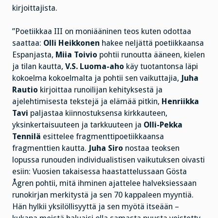
kirjoittajista.
”Poetiikkaa III on moniääninen teos kuten odottaa
saattaa:
Olli Heikkonen
hakee neljättä poetiikkaansa
Espanjasta,
Miia Toivio
pohtii runoutta ääneen, kielen
ja tilan kautta,
V.S. Luoma-aho
käy tuotantonsa läpi
kokoelma kokoelmalta ja pohtii sen vaikuttajia,
Juha
Rautio
kirjoittaa runoilijan kehityksestä ja
ajelehtimisesta tekstejä ja elämää pitkin,
Henriikka
Tavi
paljastaa kiinnostuksensa kirkkauteen,
yksinkertaisuuteen ja tarkkuuteen ja
Olli-Pekka
Tennilä
esittelee fragmenttipoetiikkaansa
fragmenttien kautta.
Juha Siro
nostaa teoksen
lopussa runouden individualistisen vaikutuksen oivasti
esiin: Vuosien takaisessa haastattelussaan Gösta
Ågren pohtii, mitä ihminen ajattelee halveksiessaan
runokirjan merkitystä ja sen 70 kappaleen myyntiä.
Hän hylkii yksilöllisyyttä ja sen myötä itseään –