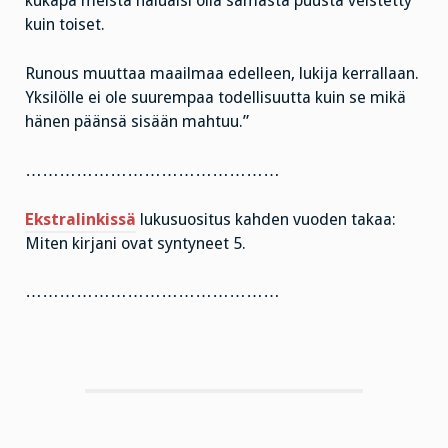
kukapa meistä haluaisi olla samasta puusta veistetty
kuin toiset.
Runous muuttaa maailmaa edelleen, lukija kerrallaan.
Yksilölle ei ole suurempaa todellisuutta kuin se mikä
hänen päänsä sisään mahtuu.”
………………………………………
Ekstralinkissä
lukusuositus kahden vuoden takaa:
Miten kirjani ovat syntyneet 5.
………………………………………