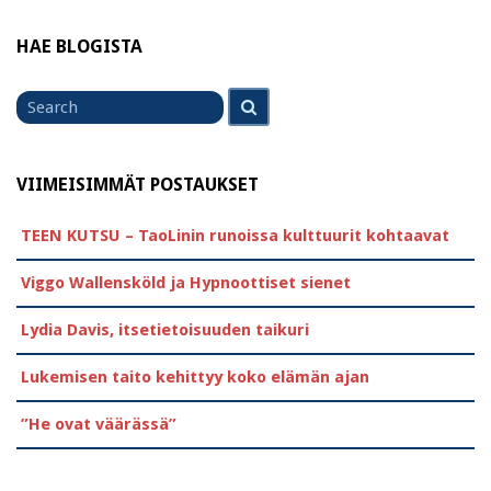
HAE BLOGISTA
Search
Search
for
VIIMEISIMMÄT POSTAUKSET
TEEN KUTSU – TaoLinin runoissa kulttuurit kohtaavat
Viggo Wallensköld ja Hypnoottiset sienet
Lydia Davis, itsetietoisuuden taikuri
Lukemisen taito kehittyy koko elämän ajan
”He ovat väärässä”