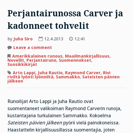
Perjantairunossa Carver ja
kadonneet tohvelit
by
Juha Siro
12.4.2013
12:41
on
Leave a comment
Perjantairunossa
Carver
Amerikkalainen runous
,
Maailmankirjallisuus
,
ja
Novellit
,
Perjantairuno
,
Suomennokset
,
kadonneet
Suosikkikirjat
tohvelit
Arto Lappi
,
Juha Rautio
,
Raymond Carver
,
Rivi
riviltä lyönti lyönniltä
,
Sammakko
,
Sateisten päivien
jälkeen
Runoilijat Arto Lappi ja Juha Rautio ovat
suomentaneet valikoiman Raymond Carverin runoja,
kustantajana turkulainen Sammakko. Kokoelma
Sateisten päivien jälkeen
pyörii vielä painokoneissa.
Haastattelin kirjallisuusillassa suomentajia, joten