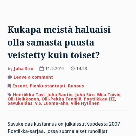
Kukapa meistä haluaisi
olla samasta puusta
veistetty kuin toiset?
by
Juha Siro
11.2.2015
14:53
on
Leave a comment
Kukapa
meistä
Esseet
,
Pienkustantajat
,
Runous
haluaisi
olla
Henriikka Tavi
,
Juha Rautio
,
Juha Siro
,
Miia Toivio
,
samasta
Olli Heikkonen
,
Olli-Pekka Tennilä
,
Poetiikkaa III
,
puusta
Savukeidas
,
V.S. Luoma-aho
,
Ville Hytönen
veistetty
kuin
toiset?
Savukeidas kustannus on julkaissut vuodesta 2007
Poetiikka-sarjaa, jossa suomalaiset runoilijat