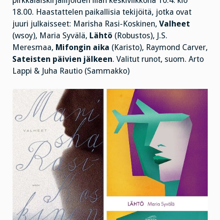
pirkkalaiskirjailijoiden illan keskiviikkona 10.4. klo
18.00. Haastattelen paikallisia tekijöitä, jotka ovat
juuri julkaisseet: Marisha Rasi-Koskinen,
Valheet
(wsoy), Maria Syvälä,
Lähtö
(Robustos), J.S.
Meresmaa,
Mifongin aika
(Karisto), Raymond Carver,
Sateisten päivien jälkeen
. Valitut runot, suom. Arto
Lappi & Juha Rautio (Sammakko)