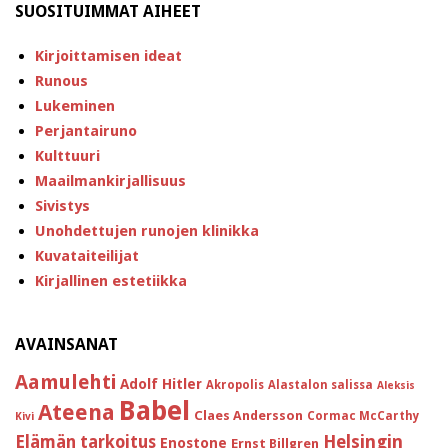
SUOSITUIMMAT AIHEET
Kirjoittamisen ideat
Runous
Lukeminen
Perjantairuno
Kulttuuri
Maailmankirjallisuus
Sivistys
Unohdettujen runojen klinikka
Kuvataiteilijat
Kirjallinen estetiikka
AVAINSANAT
Aamulehti
Adolf Hitler
Akropolis
Alastalon salissa
Aleksis
Babel
Ateena
Claes Andersson
Cormac McCarthy
Kivi
Helsingin
Elämän tarkoitus
Enostone
Ernst Billgren