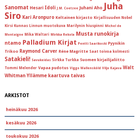
Juha
Sanomat
Idoli
Hesari
Juhani Aho
J.M. Coetzee
Siro
Kari Aronpuro
Keltainen kirjasto
Kirjallisuuden Nobel
Kirsi Kunnas
Linnun muotokuva
Marilynin hiuspinni
Michel de
Musta runokirja
Mika Waltari
Montaigne
Mirkka Rekola
Palladium Kirjat
ntamo
Pyynikin
Pentti Saarikoski
Raymond Carver
Trikoo
Réne Magritte
Saat toivoa kolmesti
Satakieli!
Suomen kirjailijaliitto
Sirkka Turkka
Savukeidas
Walt
Vapaa pudotus
Tommi Melender
Viggo Wallensköld
Viljo Kajava
Whitman
Yllämme kaartuva taivas
ARKISTOT
heinäkuu 2026
kesäkuu 2026
toukokuu 2026