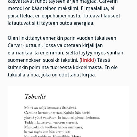
kasvattavat runot täyteen arjen magiaa. Carverin
metodi on käänteinen maksiimi. Ei maalailua, ei
paisuttelua, ei loppuhuipennusta. Toteavat lauseet
latautuvat silti täyteen outoa energiaa.
Olen linkittänyt ennenkin parin vuoden takaiseen
Carver-juttuuni, jossa valotetaan kirjailijan
elämänkaarta enemmän. Sieltä löytyy myös vanhan
suomennoksen suosikkitekstini. (
linkki
) Tässä
kuitenkin poiminta tuoreesta kokoelmasta. En ole
takuulla ainoa, joka on odottanut kirjaa.