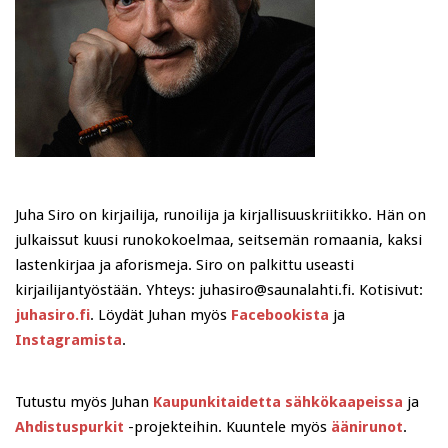
Juha Siro on kirjailija, runoilija ja kirjallisuuskriitikko. Hän on
julkaissut kuusi runokokoelmaa, seitsemän romaania, kaksi
lastenkirjaa ja aforismeja. Siro on palkittu useasti
kirjailijantyöstään. Yhteys: juhasiro@saunalahti.fi. Kotisivut:
juhasiro.fi
. Löydät Juhan myös
Facebookista
ja
Instagramista
.
Tutustu myös Juhan
Kaupunkitaidetta sähkökaapeissa
ja
Ahdistuspurkit
-projekteihin. Kuuntele myös
äänirunot
.