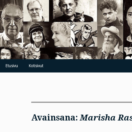
Skip
to
content
Etusivu
Kotisivut
Avainsana:
Marisha Ras