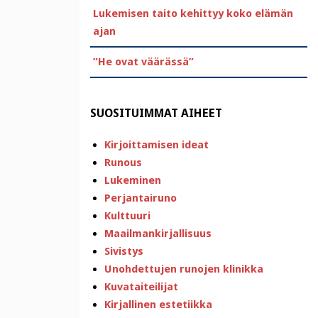
Lukemisen taito kehittyy koko elämän
ajan
”He ovat väärässä”
SUOSITUIMMAT AIHEET
Kirjoittamisen ideat
Runous
Lukeminen
Perjantairuno
Kulttuuri
Maailmankirjallisuus
Sivistys
Unohdettujen runojen klinikka
Kuvataiteilijat
Kirjallinen estetiikka