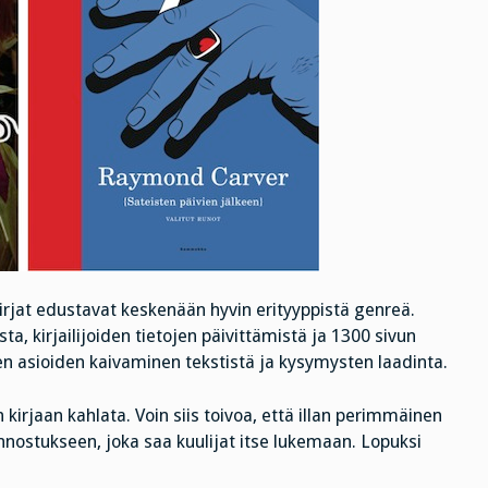
irjat edustavat keskenään hyvin erityyppistä genreä.
ta, kirjailijoiden tietojen päivittämistä ja 1300 sivun
sten asioiden kaivaminen tekstistä ja kysymysten laadinta.
kirjaan kahlata. Voin siis toivoa, että illan perimmäinen
innostukseen, joka saa kuulijat itse lukemaan. Lopuksi