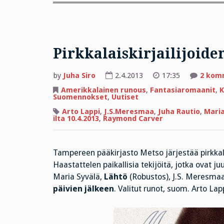
Pirkkalaiskirjailijoiden
by
Juha Siro
2.4.2013
17:35
2 kom
Amerikkalainen runous
,
Fantasiaromaanit
,
K
Suomennokset
,
Uutiset
Arto Lappi
,
J.S.Meresmaa
,
Juha Rautio
,
Maria
ilta 10.4.2013
,
Raymond Carver
Tampereen pääkirjasto Metso järjestää pirkkalais
Haastattelen paikallisia tekijöitä, jotka ovat j
Maria Syvälä,
Lähtö
(Robustos), J.S. Meresma
päivien jälkeen
. Valitut runot, suom. Arto L