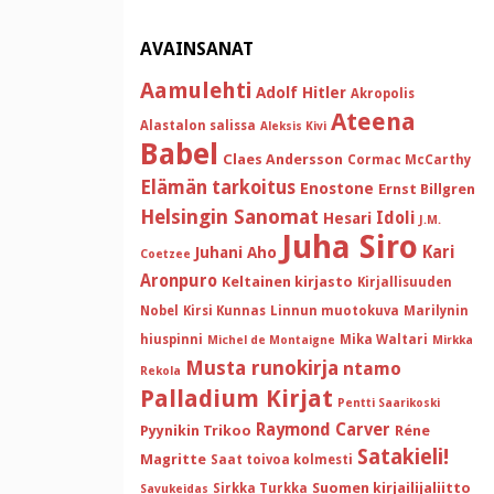
AVAINSANAT
Aamulehti
Adolf Hitler
Akropolis
Ateena
Alastalon salissa
Aleksis Kivi
Babel
Claes Andersson
Cormac McCarthy
Elämän tarkoitus
Enostone
Ernst Billgren
Helsingin Sanomat
Idoli
Hesari
J.M.
Juha Siro
Kari
Juhani Aho
Coetzee
Aronpuro
Keltainen kirjasto
Kirjallisuuden
Nobel
Kirsi Kunnas
Linnun muotokuva
Marilynin
hiuspinni
Mika Waltari
Michel de Montaigne
Mirkka
Musta runokirja
ntamo
Rekola
Palladium Kirjat
Pentti Saarikoski
Raymond Carver
Pyynikin Trikoo
Réne
Satakieli!
Magritte
Saat toivoa kolmesti
Suomen kirjailijaliitto
Sirkka Turkka
Savukeidas