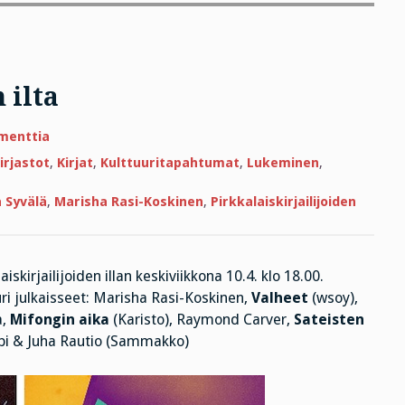
 ilta
artikkeliin
menttia
Pirkkalaiskirjailijoiden
ilta
irjastot
,
Kirjat
,
Kulttuuritapahtumat
,
Lukeminen
,
 Syvälä
,
Marisha Rasi-Koskinen
,
Pirkkalaiskirjailijoiden
kirjailijoiden illan keskiviikkona 10.4. klo 18.00.
uuri julkaisseet: Marisha Rasi-Koskinen,
Valheet
(wsoy),
a,
Mifongin aika
(Karisto), Raymond Carver,
Sateisten
appi & Juha Rautio (Sammakko)