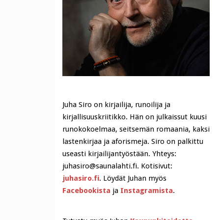
Juha Siro on kirjailija, runoilija ja
kirjallisuuskriitikko. Hän on julkaissut kuusi
runokokoelmaa, seitsemän romaania, kaksi
lastenkirjaa ja aforismeja. Siro on palkittu
useasti kirjailijantyöstään. Yhteys:
juhasiro@saunalahti.fi. Kotisivut:
juhasiro.fi
. Löydät Juhan myös
Facebookista
ja
Instagramista
.