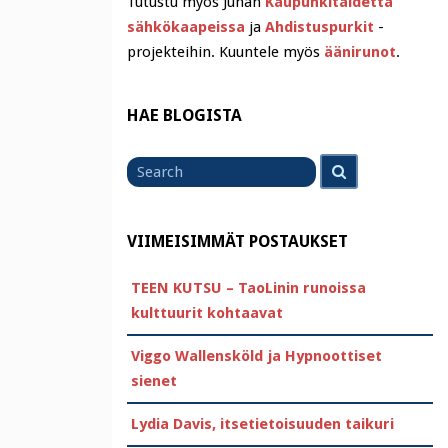
Tutustu myös Juhan
Kaupunkitaidetta
sähkökaapeissa
ja
Ahdistuspurkit
-
projekteihin. Kuuntele myös
äänirunot
.
HAE BLOGISTA
Search
Search
for
VIIMEISIMMÄT POSTAUKSET
TEEN KUTSU – TaoLinin runoissa
kulttuurit kohtaavat
Viggo Wallensköld ja Hypnoottiset
sienet
Lydia Davis, itsetietoisuuden taikuri