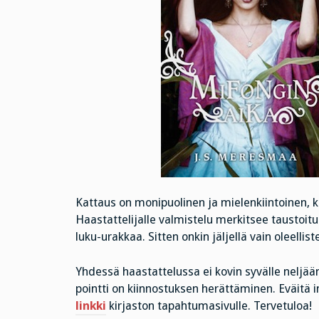
Kattaus on monipuolinen ja mielenkiintoinen, k
Haastattelijalle valmistelu merkitsee taustoitus
luku-urakkaa. Sitten onkin jäljellä vain oleelli
Yhdessä haastattelussa ei kovin syvälle neljään 
pointti on kiinnostuksen herättäminen. Eväitä 
linkki
kirjaston tapahtumasivulle. Tervetuloa!