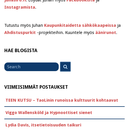
juhasiro.fi
. Löydät Juhan myös
Facebookista
ja
Instagramista
.
Tutustu myös Juhan
Kaupunkitaidetta sähkökaapeissa
ja
Ahdistuspurkit
-projekteihin. Kuuntele myös
äänirunot
.
HAE BLOGISTA
Search
Search
for
VIIMEISIMMÄT POSTAUKSET
TEEN KUTSU – TaoLinin runoissa kulttuurit kohtaavat
Viggo Wallensköld ja Hypnoottiset sienet
Lydia Davis, itsetietoisuuden taikuri