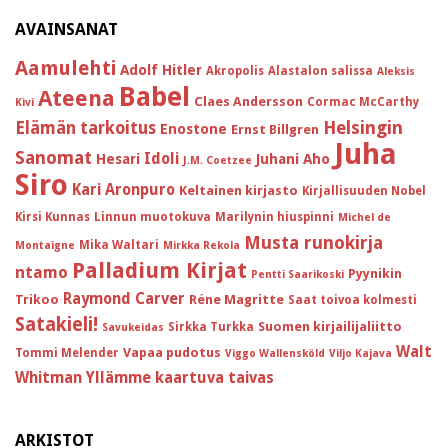
AVAINSANAT
Aamulehti
Adolf Hitler
Akropolis
Alastalon salissa
Aleksis
Babel
Ateena
Claes Andersson
Cormac McCarthy
Kivi
Helsingin
Elämän tarkoitus
Enostone
Ernst Billgren
Juha
Sanomat
Idoli
Hesari
Juhani Aho
J.M. Coetzee
Siro
Kari Aronpuro
Keltainen kirjasto
Kirjallisuuden Nobel
Kirsi Kunnas
Linnun muotokuva
Marilynin hiuspinni
Michel de
Musta runokirja
Mika Waltari
Montaigne
Mirkka Rekola
Palladium Kirjat
ntamo
Pyynikin
Pentti Saarikoski
Raymond Carver
Trikoo
Réne Magritte
Saat toivoa kolmesti
Satakieli!
Suomen kirjailijaliitto
Sirkka Turkka
Savukeidas
Walt
Vapaa pudotus
Tommi Melender
Viggo Wallensköld
Viljo Kajava
Whitman
Yllämme kaartuva taivas
ARKISTOT