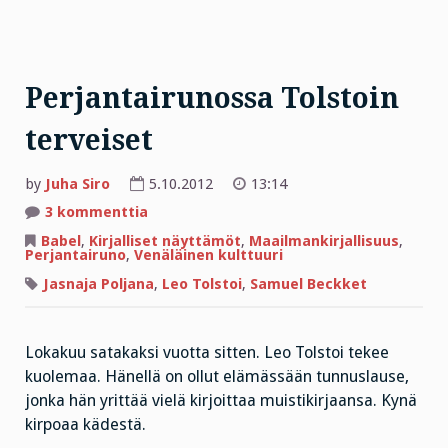
Perjantairunossa Tolstoin
terveiset
by
Juha Siro
5.10.2012
13:14
artikkeliin
3 kommenttia
Perjantairunossa
Tolstoin
Babel
,
Kirjalliset näyttämöt
,
Maailmankirjallisuus
,
terveiset
Perjantairuno
,
Venäläinen kulttuuri
Jasnaja Poljana
,
Leo Tolstoi
,
Samuel Beckket
Lokakuu satakaksi vuotta sitten. Leo Tolstoi tekee
kuolemaa. Hänellä on ollut elämässään tunnuslause,
jonka hän yrittää vielä kirjoittaa muistikirjaansa. Kynä
kirpoaa kädestä.