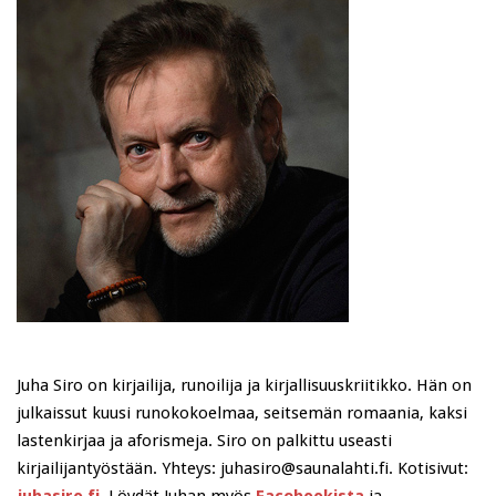
Juha Siro on kirjailija, runoilija ja kirjallisuuskriitikko. Hän on
julkaissut kuusi runokokoelmaa, seitsemän romaania, kaksi
lastenkirjaa ja aforismeja. Siro on palkittu useasti
kirjailijantyöstään. Yhteys: juhasiro@saunalahti.fi. Kotisivut: