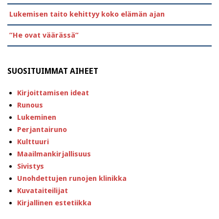
Lukemisen taito kehittyy koko elämän ajan
”He ovat väärässä”
SUOSITUIMMAT AIHEET
Kirjoittamisen ideat
Runous
Lukeminen
Perjantairuno
Kulttuuri
Maailmankirjallisuus
Sivistys
Unohdettujen runojen klinikka
Kuvataiteilijat
Kirjallinen estetiikka