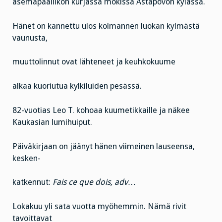
asemapäällikön kurjassa mökissä Astapovon kylässä.
Hänet on kannettu ulos kolmannen luokan kylmästä
vaunusta,
muuttolinnut ovat lähteneet ja keuhkokuume
alkaa kuoriutua kylkiluiden pesässä.
82-vuotias Leo T. kohoaa kuumetikkaille ja näkee
Kaukasian lumihuiput.
Päiväkirjaan on jäänyt hänen viimeinen lauseensa,
kesken-
katkennut:
Fais ce que dois, adv…
Lokakuu yli sata vuotta myöhemmin. Nämä rivit
tavoittavat