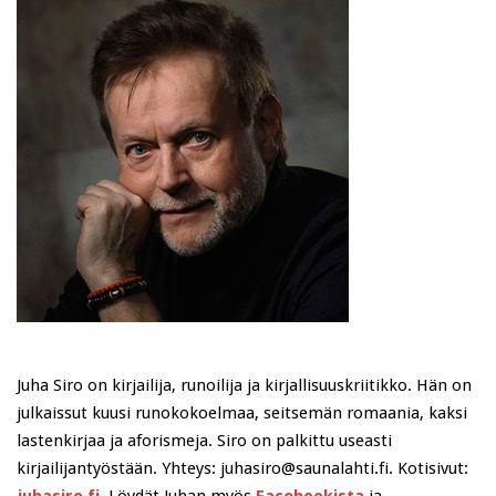
Juha Siro on kirjailija, runoilija ja kirjallisuuskriitikko. Hän on
julkaissut kuusi runokokoelmaa, seitsemän romaania, kaksi
lastenkirjaa ja aforismeja. Siro on palkittu useasti
kirjailijantyöstään. Yhteys: juhasiro@saunalahti.fi. Kotisivut: