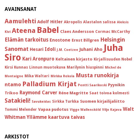
AVAINSANAT
Aamulehti
Adolf Hitler
Akropolis
Alastalon salissa
Aleksis
Babel
Ateena
Claes Andersson
Cormac McCarthy
Kivi
Helsingin
Elämän tarkoitus
Enostone
Ernst Billgren
Juha
Sanomat
Idoli
Hesari
Juhani Aho
J.M. Coetzee
Siro
Kari Aronpuro
Keltainen kirjasto
Kirjallisuuden Nobel
Kirsi Kunnas
Linnun muotokuva
Marilynin hiuspinni
Michel de
Musta runokirja
Mika Waltari
Montaigne
Mirkka Rekola
Palladium Kirjat
ntamo
Pyynikin
Pentti Saarikoski
Raymond Carver
Trikoo
Réne Magritte
Saat toivoa kolmesti
Satakieli!
Suomen kirjailijaliitto
Sirkka Turkka
Savukeidas
Walt
Vapaa pudotus
Tommi Melender
Viggo Wallensköld
Viljo Kajava
Whitman
Yllämme kaartuva taivas
ARKISTOT