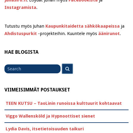
juhasiro.fi
. Löydät Juhan myös
Facebookista
ja
Instagramista
.
Tutustu myös Juhan
Kaupunkitaidetta sähkökaapeissa
ja
Ahdistuspurkit
-projekteihin. Kuuntele myös
äänirunot
.
HAE BLOGISTA
Search
Search
for
VIIMEISIMMÄT POSTAUKSET
TEEN KUTSU – TaoLinin runoissa kulttuurit kohtaavat
Viggo Wallensköld ja Hypnoottiset sienet
Lydia Davis, itsetietoisuuden taikuri