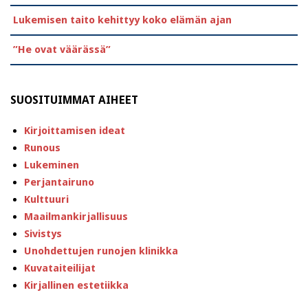
Lukemisen taito kehittyy koko elämän ajan
”He ovat väärässä”
SUOSITUIMMAT AIHEET
Kirjoittamisen ideat
Runous
Lukeminen
Perjantairuno
Kulttuuri
Maailmankirjallisuus
Sivistys
Unohdettujen runojen klinikka
Kuvataiteilijat
Kirjallinen estetiikka