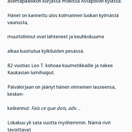
asemapäällikön kurjassa mökissä Astapovon kylässä.
Hänet on kannettu ulos kolmannen luokan kylmästä
vaunusta,
muuttolinnut ovat lähteneet ja keuhkokuume
alkaa kuoriutua kylkiluiden pesässä.
82-vuotias Leo T. kohoaa kuumetikkaille ja näkee
Kaukasian lumihuiput.
Päiväkirjaan on jäänyt hänen viimeinen lauseensa,
kesken-
katkennut:
Fais ce que dois, adv…
Lokakuu yli sata vuotta myöhemmin. Nämä rivit
tavoittavat