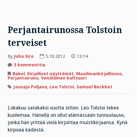
Perjantairunossa Tolstoin
terveiset
by
Juha Siro
5.10.2012
13:14
artikkeliin
3 kommenttia
Perjantairunossa
Tolstoin
Babel
,
Kirjalliset näyttämöt
,
Maailmankirjallisuus
,
terveiset
Perjantairuno
,
Venäläinen kulttuuri
Jasnaja Poljana
,
Leo Tolstoi
,
Samuel Beckket
Lokakuu satakaksi vuotta sitten. Leo Tolstoi tekee
kuolemaa. Hänellä on ollut elämässään tunnuslause,
jonka hän yrittää vielä kirjoittaa muistikirjaansa. Kynä
kirpoaa kädestä.