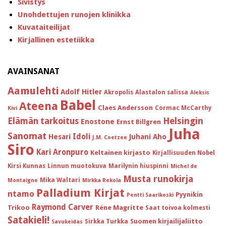
Sivistys
Unohdettujen runojen klinikka
Kuvataiteilijat
Kirjallinen estetiikka
AVAINSANAT
Aamulehti
Adolf Hitler
Akropolis
Alastalon salissa
Aleksis
Babel
Ateena
Claes Andersson
Cormac McCarthy
Kivi
Helsingin
Elämän tarkoitus
Enostone
Ernst Billgren
Juha
Sanomat
Idoli
Hesari
Juhani Aho
J.M. Coetzee
Siro
Kari Aronpuro
Keltainen kirjasto
Kirjallisuuden Nobel
Kirsi Kunnas
Linnun muotokuva
Marilynin hiuspinni
Michel de
Musta runokirja
Mika Waltari
Montaigne
Mirkka Rekola
Palladium Kirjat
ntamo
Pyynikin
Pentti Saarikoski
Raymond Carver
Trikoo
Réne Magritte
Saat toivoa kolmesti
Satakieli!
Suomen kirjailijaliitto
Sirkka Turkka
Savukeidas