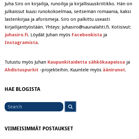
Juha Siro on kirjailija, runoilija ja kirjallisuuskriitikko. Hän on
julkaissut kuusi runokokoelmaa, seitsemän romaania, kaksi
lastenkirjaa ja aforismeja. Siro on palkittu useasti
kirjailijantyöstään. Yhteys: juhasiro@saunalahti.fi. Kotisivut:
juhasiro.fi
. Löydät Juhan myös
Facebookista
ja
Instagramista
.
Tutustu myös Juhan
Kaupunkitaidetta sähkökaapeissa
ja
Ahdistuspurkit
-projekteihin. Kuuntele myös
äänirunot
.
HAE BLOGISTA
Search
Search
for
VIIMEISIMMÄT POSTAUKSET