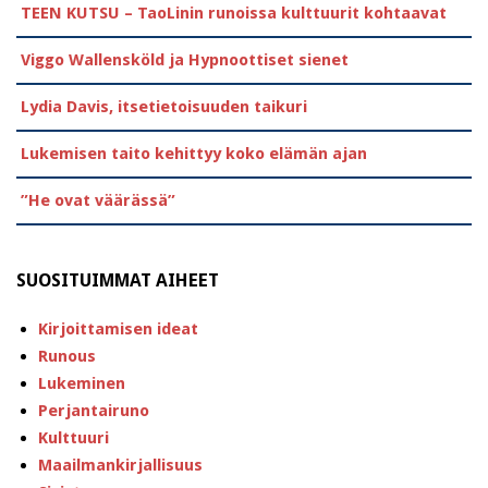
TEEN KUTSU – TaoLinin runoissa kulttuurit kohtaavat
Viggo Wallensköld ja Hypnoottiset sienet
Lydia Davis, itsetietoisuuden taikuri
Lukemisen taito kehittyy koko elämän ajan
”He ovat väärässä”
SUOSITUIMMAT AIHEET
Kirjoittamisen ideat
Runous
Lukeminen
Perjantairuno
Kulttuuri
Maailmankirjallisuus