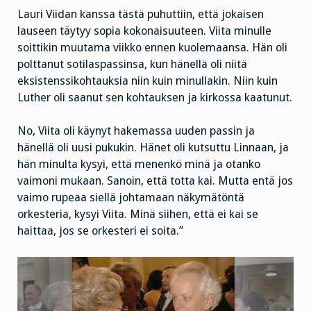
Lauri Viidan kanssa tästä puhuttiin, että jokaisen
lauseen täytyy sopia kokonaisuuteen. Viita minulle
soittikin muutama viikko ennen kuolemaansa. Hän oli
polttanut sotilaspassinsa, kun hänellä oli niitä
eksistenssikohtauksia niin kuin minullakin. Niin kuin
Luther oli saanut sen kohtauksen ja kirkossa kaatunut.
No, Viita oli käynyt hakemassa uuden passin ja
hänellä oli uusi pukukin. Hänet oli kutsuttu Linnaan, ja
hän minulta kysyi, että menenkö minä ja otanko
vaimoni mukaan. Sanoin, että totta kai. Mutta entä jos
vaimo rupeaa siellä johtamaan näkymätöntä
orkesteria, kysyi Viita. Minä siihen, että ei kai se
haittaa, jos se orkesteri ei soita.”