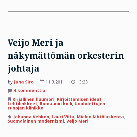
Veijo Meri ja
näkymättömän orkesterin
johtaja
by
Juha Siro
11.3.2011
13:23
artikkeliin
4 kommenttia
Veijo
Meri
Kirjallinen huumori
,
Kirjoittamisen ideat
,
ja
Lehtileikkeet
,
Romaanin kieli
,
Unohdettujen
näkymättömän
runojen klinikka
orkesterin
johtaja
Johanna Vehkoo
,
Lauri Viita
,
Mielen lähtölaskenta
,
Suomalainen modernismi
,
Veijo Meri