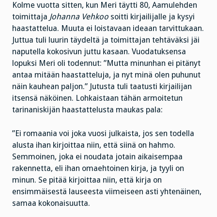
Kolme vuotta sitten, kun Meri täytti 80, Aamulehden
toimittaja
Johanna Vehkoo
soitti kirjailijalle ja kysyi
haastattelua. Muuta ei loistavaan ideaan tarvittukaan.
Juttua tuli luurin täydeltä ja toimittajan tehtäväksi jäi
naputella kokosivun juttu kasaan. Vuodatuksensa
lopuksi Meri oli todennut: ”Mutta minunhan ei pitänyt
antaa mitään haastatteluja, ja nyt minä olen puhunut
näin kauhean paljon.” Jutusta tuli taatusti kirjailijan
itsensä näköinen. Lohkaistaan tähän armoitetun
tarinaniskijän haastattelusta maukas pala:
”Ei romaania voi joka vuosi julkaista, jos sen todella
alusta ihan kirjoittaa niin, että siinä on hahmo.
Semmoinen, joka ei noudata jotain aikaisempaa
rakennetta, eli ihan omaehtoinen kirja, ja tyyli on
minun. Se pitää kirjoittaa niin, että kirja on
ensimmäisestä lauseesta viimeiseen asti yhtenäinen,
samaa kokonaisuutta.