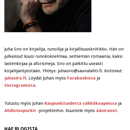
Juha Siro on kirjailija, runoilija ja kirjallisuuskriitikko. Hän on
julkaissut kuusi runokokoelmaa, seitsemän romaania, kaksi
lastenkirjaa ja aforismeja. Siro on palkittu useasti
kirjailijantyöstään. Yhteys: juhasiro@saunalahti.fi. Kotisivut:
juhasiro.fi
. Löydät Juhan myös
Facebookista
ja
Instagramista
.
Tutustu myös Juhan
Kaupunkitaidetta sähkökaapeissa
ja
Ahdistuspurkit
-projekteihin. Kuuntele myös
äänirunot
.
HAE BLOGISTA