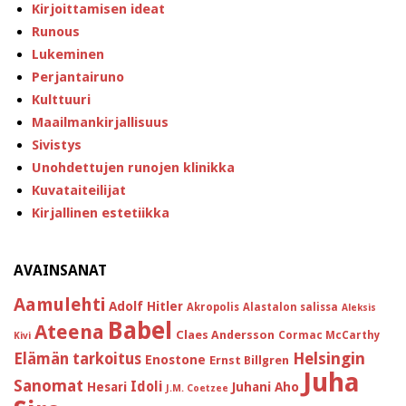
Kirjoittamisen ideat
Runous
Lukeminen
Perjantairuno
Kulttuuri
Maailmankirjallisuus
Sivistys
Unohdettujen runojen klinikka
Kuvataiteilijat
Kirjallinen estetiikka
AVAINSANAT
Aamulehti
Adolf Hitler
Akropolis
Alastalon salissa
Aleksis
Babel
Ateena
Claes Andersson
Cormac McCarthy
Kivi
Helsingin
Elämän tarkoitus
Enostone
Ernst Billgren
Juha
Sanomat
Idoli
Hesari
Juhani Aho
J.M. Coetzee