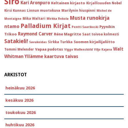
Siro
Kari Aronpuro
Keltainen kirjasto
Kirjallisuuden Nobel
Kirsi Kunnas
Linnun muotokuva
Marilynin hiuspinni
Michel de
Musta runokirja
Mika Waltari
Montaigne
Mirkka Rekola
Palladium Kirjat
ntamo
Pyynikin
Pentti Saarikoski
Raymond Carver
Trikoo
Réne Magritte
Saat toivoa kolmesti
Satakieli!
Suomen kirjailijaliitto
Sirkka Turkka
Savukeidas
Walt
Vapaa pudotus
Tommi Melender
Viggo Wallensköld
Viljo Kajava
Whitman
Yllämme kaartuva taivas
ARKISTOT
heinäkuu 2026
kesäkuu 2026
toukokuu 2026
huhtikuu 2026