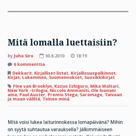
Mitä lomalla luettaisiin?
by
Juha Siro
30.6.2010
18:19
artikkeliin
6 kommenttia
Mitä
lomalla
Dekkarit
,
Kirjalliset listat
,
Kirjallisuuspalkinnot
,
luettaisiin?
Kirjat
,
Lukeminen
,
Suomennokset
,
Suosikkikirjat
Fine van Brooklyn
,
Kazuo Ishiguro
,
Mika Waltari
,
New York -trilogia
,
Niccolo Ammaniti
,
Ole luonani
aina
,
Paul Auster
,
Premio Stega
,
Saramago
,
Taivaan
ja maan väliltä
,
Toinen minä
Mitä voisi lukea laiturinnokassa lomapäivänä? Mihin
on syytä suhtautua varauksella? Jälkimmäiseen