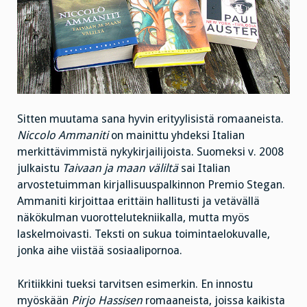
Sitten muutama sana hyvin erityylisistä romaaneista.
Niccolo Ammaniti
on mainittu yhdeksi Italian
merkittävimmistä nykykirjailijoista. Suomeksi v. 2008
julkaistu
Taivaan ja maan väliltä
sai Italian
arvostetuimman kirjallisuuspalkinnon Premio Stegan.
Ammaniti kirjoittaa erittäin hallitusti ja vetävällä
näkökulman vuorottelutekniikalla, mutta myös
laskelmoivasti. Teksti on sukua toimintaelokuvalle,
jonka aihe viistää sosiaalipornoa.
Kritiikkini tueksi tarvitsen esimerkin. En innostu
myöskään
Pirjo Hassisen
romaaneista, joissa kaikista