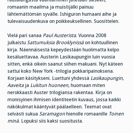
romaanin maailma ja muistijälki painuu
lähtemättömän syvälle. Ishiguron humaani aihe ja
tulevaisuudenkuva on poikkeuksellinen. Suosittelen.
Vielä pari sanaa
Paul Austerista
. Vuonna 2008
julkaistu
Sattumuksia Brooklynissä
on kohtuullinen
kirja. Näennäisestä kepeydestään huolimatta kelpo
kesäluettavaa. Austerin Lasikaupungin luin vuosia
sitten, enkä oikein saanut siihen makuani. Nyt käteen
sattui koko New York -trilogia pokkaripainoksena.
Korjaan käsitykseni. Luettuni yhdessä
Lasikaupungin,
Aaveita
ja
Lukitun huoneen
, huomaan miten
nerokkaasti Auster trilogiansa rakentaa. Kirja on
monisyinen ihmisen identiteetin kuvaus, jossa kaikki
näkökulmat kääntyvät päälaelleen. Teemat ovat
selvästi sukua
Saramagon
hienolle romaanille
Toinen
minä
. Lopuksi siis kaksi suositusta.