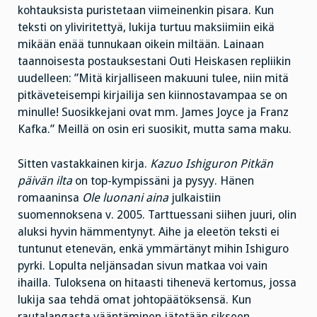
kohtauksista puristetaan viimeinenkin pisara. Kun
teksti on yliviritettyä, lukija turtuu maksiimiin eikä
mikään enää tunnukaan oikein miltään. Lainaan
taannoisesta postauksestani Outi Heiskasen repliikin
uudelleen: ”Mitä kirjalliseen makuuni tulee, niin mitä
pitkäveteisempi kirjailija sen kiinnostavampaa se on
minulle! Suosikkejani ovat mm. James Joyce ja Franz
Kafka.” Meillä on osin eri suosikit, mutta sama maku.
Sitten vastakkainen kirja.
Kazuo Ishiguron Pitkän
päivän ilta
on top-kympissäni ja pysyy. Hänen
romaaninsa
Ole luonani aina
julkaistiin
suomennoksena v. 2005. Tarttuessani siihen juuri, olin
aluksi hyvin hämmentynyt. Aihe ja eleetön teksti ei
tuntunut etenevän, enkä ymmärtänyt mihin Ishiguro
pyrki. Lopulta neljänsadan sivun matkaa voi vain
ihailla. Tuloksena on hitaasti tihenevä kertomus, jossa
lukija saa tehdä omat johtopäätöksensä. Kun
rautalangasta vääntäminen jätetään sikseen,