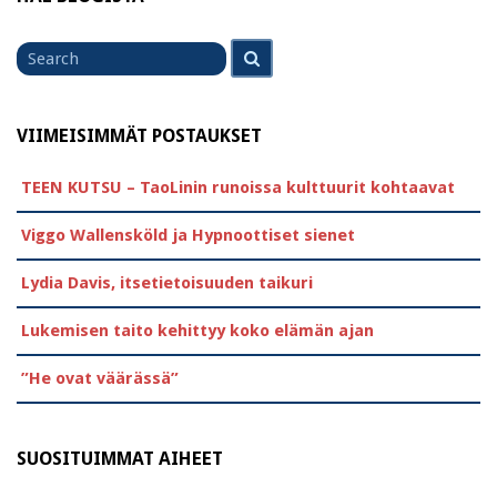
Search
Search
for
VIIMEISIMMÄT POSTAUKSET
TEEN KUTSU – TaoLinin runoissa kulttuurit kohtaavat
Viggo Wallensköld ja Hypnoottiset sienet
Lydia Davis, itsetietoisuuden taikuri
Lukemisen taito kehittyy koko elämän ajan
”He ovat väärässä”
SUOSITUIMMAT AIHEET