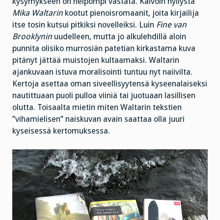
kysymykseen on helpompi vastata. Kaivoin hyllystä
Mika Waltarin
kootut pienoisromaanit, joita kirjailija
itse tosin kutsui pitkiksi novelleiksi. Luin
Fine van
Brooklynin
uudelleen, mutta jo alkulehdillä aloin
punnita olisiko murrosiän patetian kirkastama kuva
pitänyt jättää muistojen kultaamaksi. Waltarin
ajankuvaan istuva moralisointi tuntuu nyt naiivilta.
Kertoja asettaa oman siveellisyytensä kyseenalaiseksi
nautittuaan puoli pulloa viiniä tai juotuaan lasillisen
olutta. Toisaalta mietin miten Waltarin tekstien
”vihamielisen” naiskuvan avain saattaa olla juuri
kyseisessä kertomuksessa.