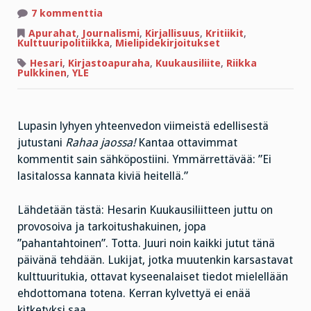
artikkeliin
7 kommenttia
”Ei
lukemalla
Apurahat
,
Journalismi
,
Kirjallisuus
,
Kritiikit
,
uimaan
Kulttuuripolitiikka
,
Mielipidekirjoitukset
opi,
veteen
Hesari
,
Kirjastoapuraha
,
Kuukausiliite
,
Riikka
on
Pulkkinen
,
YLE
mentävä.”
Lupasin lyhyen yhteenvedon viimeistä edellisestä
jutustani
Rahaa jaossa!
Kantaa ottavimmat
kommentit sain sähköpostiini. Ymmärrettävää: ”Ei
lasitalossa kannata kiviä heitellä.”
Lähdetään tästä: Hesarin Kuukausiliitteen juttu on
provosoiva ja tarkoitushakuinen, jopa
”pahantahtoinen”. Totta. Juuri noin kaikki jutut tänä
päivänä tehdään. Lukijat, jotka muutenkin karsastavat
kulttuuritukia, ottavat kyseenalaiset tiedot mielellään
ehdottomana totena. Kerran kylvettyä ei enää
kitketyksi saa.