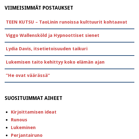
VIIMEISIMMÄT POSTAUKSET
TEEN KUTSU – TaoLinin runoissa kulttuurit kohtaavat
Viggo Wallensköld ja Hypnoottiset sienet
Lydia Davis, itsetietoisuuden taikuri
Lukemisen taito kehittyy koko elämän ajan
”He ovat väärässä”
SUOSITUIMMAT AIHEET
Kirjoittamisen ideat
Runous
Lukeminen
Perjantairuno