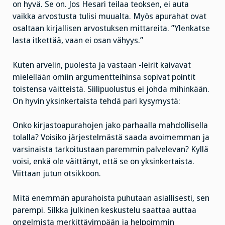
on hyvä. Se on. Jos Hesari teilaa teoksen, ei auta
vaikka arvostusta tulisi muualta. Myös apurahat ovat
osaltaan kirjallisen arvostuksen mittareita. ”Ylenkatse
lasta itkettää, vaan ei osan vähyys.”
Kuten arvelin, puolesta ja vastaan -leirit kaivavat
mielellään omiin argumentteihinsa sopivat pointit
toistensa väitteistä. Siilipuolustus ei johda mihinkään.
On hyvin yksinkertaista tehdä pari kysymystä:
Onko kirjastoapurahojen jako parhaalla mahdollisella
tolalla? Voisiko järjestelmästä saada avoimemman ja
varsinaista tarkoitustaan paremmin palvelevan? Kyllä
voisi, enkä ole väittänyt, että se on yksinkertaista.
Viittaan jutun otsikkoon.
Mitä enemmän apurahoista puhutaan asiallisesti, sen
parempi. Silkka julkinen keskustelu saattaa auttaa
ongelmista merkittävimpään ja helpoimmin