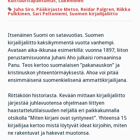
Kulttuuritapahtumat
,
Lukeminen
kirjailijaliitto
120
Juha Siro
,
Pääkirjasto Metso
,
Reidar Palgren
,
Riikka
Pulkkinen
,
Sari Peltoniemi
,
Suomen kirjailijaliitto
Itsenäinen Suomi on satavuotias. Suomen
kirjailijaliitto kaksikymmentä vuotta vanhempi.
Avataan aika-ikkunaa esimerkillä: vuonna 1897, liiton
perustamisvuonna Juhani Aho julkaisi romaaninsa
Panu. Teos kertoo suomalaisen ”pakanauskon” ja
kristinuskon yhteentörmäyksestä. Ahoa voi pitää
ensimmäisenä suomenkielisenä ammattikirjailijana.
Riittäköön historiasta. Kevään mittaan kirjailijaliitto
järjestää juhlavuotensa ohjelmaan liittyen
haastattelutilaisuuden neljällä eri paikkakunnalla
otsikolla ”Miten kirjani ovat syntyneet”. Yhteensä 15
kirjailijaa kertoo mistä löytyvät ideat kirjoihin, miten
ne rakentuvat ja hakevat muotonsa.