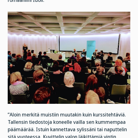
romaaniini Idoli.
”Aloin merkitä muistiin muutakin kuin kurssitehtäviä.
Tallensin tiedostoja koneelle vailla sen kummempaa
päämäärää. Istuin kannettava sylissäni tai naputtelin
sitä vuoteessa. Kuvittelin valon läikittämiä vintin