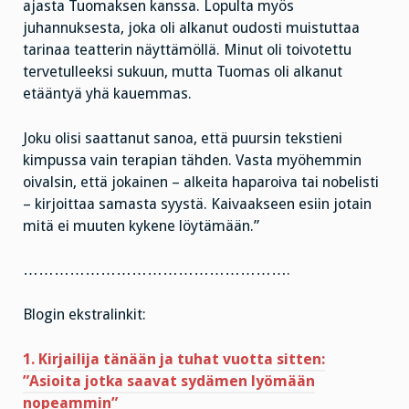
ajasta Tuomaksen kanssa. Lopulta myös
juhannuksesta, joka oli alkanut oudosti muistuttaa
tarinaa teatterin näyttämöllä. Minut oli toivotettu
tervetulleeksi sukuun, mutta Tuomas oli alkanut
etääntyä yhä kauemmas.
Joku olisi saattanut sanoa, että puursin tekstieni
kimpussa vain terapian tähden. Vasta myöhemmin
oivalsin, että jokainen – alkeita haparoiva tai nobelisti
– kirjoittaa samasta syystä. Kaivaakseen esiin jotain
mitä ei muuten kykene löytämään.”
…………………………………………….
Blogin ekstralinkit:
1. Kirjailija tänään ja tuhat vuotta sitten:
”Asioita jotka saavat sydämen lyömään
nopeammin”