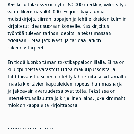
Käsikirjoituksessa on nyt n. 80.000 merkkiä, valmis työ
vaatii likemmäs 400.000. En juuri käytä enää
muistikirjoja, siirrän lappujen ja lehtileikkeiden kulmiin
kirjoitetut ideat suoraan koneelle. Käsikirjoitus
työntää tulevan tarinan ideoita ja tekstimassaa
edellään – elää jatkuvasti ja tarjoaa jatkon
rakennustarpeet.
En tiedä luenko tämän tekstikappaleen illalla. Siinä on
kuulopuheista varastettu idea makuupusseista ja
tähtitaivaasta. Siihen on tehty lähdetöitä selvittämällä
maata kiertävien kappaleiden nopeus: hammasharja
ja jakoavain avaruudessa ovat totta. Tekstissä on
intertekstuaalisuutta ja kirjallinen laina, joka kimmahti
mieleen kappaleita kirjoittaessa.
……………………………………………………………
………………………