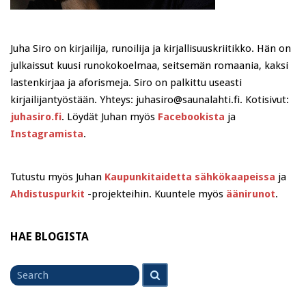
Juha Siro on kirjailija, runoilija ja kirjallisuuskriitikko. Hän on
julkaissut kuusi runokokoelmaa, seitsemän romaania, kaksi
lastenkirjaa ja aforismeja. Siro on palkittu useasti
kirjailijantyöstään. Yhteys: juhasiro@saunalahti.fi. Kotisivut:
juhasiro.fi
. Löydät Juhan myös
Facebookista
ja
Instagramista
.
Tutustu myös Juhan
Kaupunkitaidetta sähkökaapeissa
ja
Ahdistuspurkit
-projekteihin. Kuuntele myös
äänirunot
.
HAE BLOGISTA
Search
Search
for