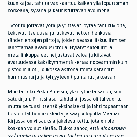
kuun kajoa, tähtitaivas kaartuu kaiken yllä loputtoman
korkeana, syvänä ja kauhistuttavan avoimena.
Tytöt tuijottavat yötä ja yrittävät löytää tähtikuvioita,
keksivät itse uusia ja laskevat hetken hehkuvia
tähdenlentojen piirtoja, joiden seassa liikkuu ihmisen
lähettämää avaruusromua. Hylätyt satelliitit ja
metallinkappaleet heijastavat valoa ja kiitävät
avaruudessa kaksikymmentä kertaa nopeammin kuin
pistoolin luoti, joukossa astronauteilta karannut
hammasharja ja tyhjyyteen tipahtanut jakoavain.
Muistatteko Pikku Prinssin, yksi tytöistä sanoo, sen
satukirjan. Prinssi asui tähdellä, jossa oli tulivuoria,
mutta se tunsi itsensä yksinäiseksi ja lähti tapaamaan
toisten tähtien asukkaita ja saapui lopulta Maahan.
Kirjassa on viisauksia jakeleva kettu, jota en ole
koskaan voinut sietää. Elukka sanoo, että
ainoastaan
sydämellään näkee hyvin; tärkeimpiä asioita ei näe