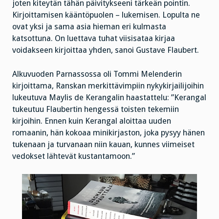
joten kiteytän tähän päivitykseeni tärkeän pointin.
Kirjoittamisen kääntöpuolen – lukemisen. Lopulta ne
ovat yksi ja sama asia hieman eri kulmasta
katsottuna. On luettava tuhat viisisataa kirjaa
voidakseen kirjoittaa yhden, sanoi Gustave Flaubert.
Alkuvuoden Parnassossa oli Tommi Melenderin
kirjoittama, Ranskan merkittävimpiin nykykirjailijoihin
lukeutuva Maylis de Kerangalin haastattelu: ”Kerangal
tukeutuu Flaubertin hengessä toisten tekemiin
kirjoihin. Ennen kuin Kerangal aloittaa uuden
romaanin, hän kokoaa minikirjaston, joka pysyy hänen
tukenaan ja turvanaan niin kauan, kunnes viimeiset
vedokset lähtevät kustantamoon.”