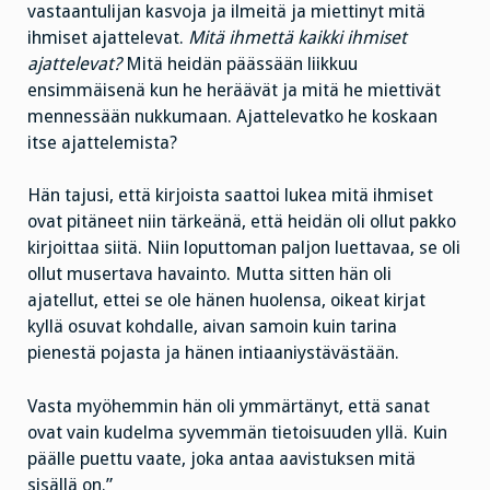
vastaantulijan kasvoja ja ilmeitä ja miettinyt mitä
ihmiset ajattelevat.
Mitä ihmettä kaikki ihmiset
ajattelevat?
Mitä heidän päässään liikkuu
ensimmäisenä kun he heräävät ja mitä he miettivät
mennessään nukkumaan. Ajattelevatko he koskaan
itse ajattelemista?
Hän tajusi, että kirjoista saattoi lukea mitä ihmiset
ovat pitäneet niin tärkeänä, että heidän oli ollut pakko
kirjoittaa siitä. Niin loputtoman paljon luettavaa, se oli
ollut musertava havainto. Mutta sitten hän oli
ajatellut, ettei se ole hänen huolensa, oikeat kirjat
kyllä osuvat kohdalle, aivan samoin kuin tarina
pienestä pojasta ja hänen intiaaniystävästään.
Vasta myöhemmin hän oli ymmärtänyt, että sanat
ovat vain kudelma syvemmän tietoisuuden yllä. Kuin
päälle puettu vaate, joka antaa aavistuksen mitä
sisällä on.”