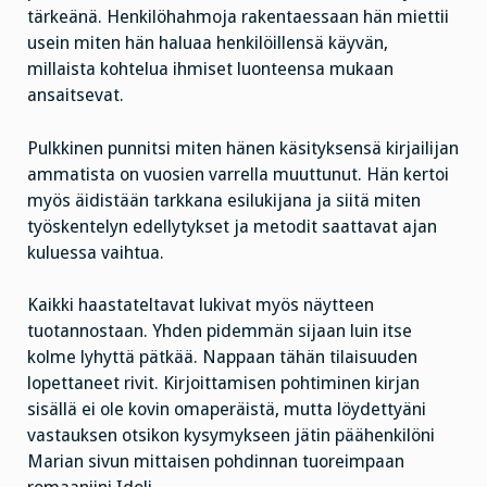
tärkeänä. Henkilöhahmoja rakentaessaan hän miettii
usein miten hän haluaa henkilöillensä käyvän,
millaista kohtelua ihmiset luonteensa mukaan
ansaitsevat.
Pulkkinen punnitsi miten hänen käsityksensä kirjailijan
ammatista on vuosien varrella muuttunut. Hän kertoi
myös äidistään tarkkana esilukijana ja siitä miten
työskentelyn edellytykset ja metodit saattavat ajan
kuluessa vaihtua.
Kaikki haastateltavat lukivat myös näytteen
tuotannostaan. Yhden pidemmän sijaan luin itse
kolme lyhyttä pätkää. Nappaan tähän tilaisuuden
lopettaneet rivit. Kirjoittamisen pohtiminen kirjan
sisällä ei ole kovin omaperäistä, mutta löydettyäni
vastauksen otsikon kysymykseen jätin päähenkilöni
Marian sivun mittaisen pohdinnan tuoreimpaan