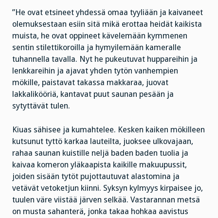
”He ovat etsineet yhdessä omaa tyyliään ja kaivaneet
olemuksestaan esiin sitä mikä erottaa heidät kaikista
muista, he ovat oppineet kävelemään kymmenen
sentin stilettikoroilla ja hymyilemään kameralle
tuhannella tavalla. Nyt he pukeutuvat huppareihin ja
lenkkareihin ja ajavat yhden tytön vanhempien
mökille, paistavat takassa makkaraa, juovat
lakkalikööriä, kantavat puut saunan pesään ja
sytyttävät tulen.
Kiuas sähisee ja kumahtelee. Kesken kaiken mökilleen
kutsunut tyttö karkaa lauteilta, juoksee ulkovajaan,
rahaa saunan kuistille neljä baden baden tuolia ja
kaivaa komeron yläkaapista kaikille makuupussit,
joiden sisään tytöt pujottautuvat alastomina ja
vetävät vetoketjun kiinni. Syksyn kylmyys kirpaisee jo,
tuulen väre viistää järven selkää. Vastarannan metsä
on musta sahanterä, jonka takaa hohkaa aavistus