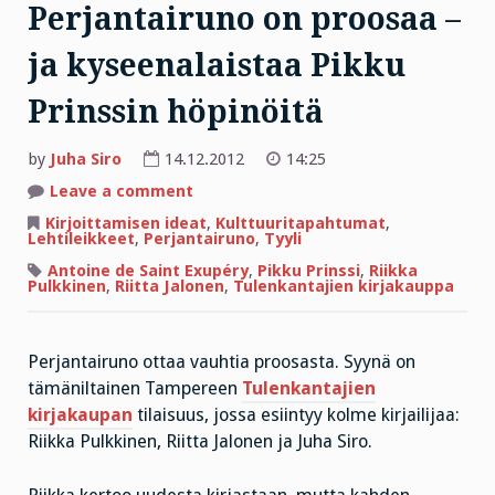
Perjantairuno on proosaa –
ja kyseenalaistaa Pikku
Prinssin höpinöitä
by
Juha Siro
14.12.2012
14:25
on
Leave a comment
Perjantairuno
on
Kirjoittamisen ideat
,
Kulttuuritapahtumat
,
proosaa
Lehtileikkeet
,
Perjantairuno
,
Tyyli
–
ja
Antoine de Saint Exupéry
,
Pikku Prinssi
,
Riikka
kyseenalaistaa
Pulkkinen
,
Riitta Jalonen
,
Tulenkantajien kirjakauppa
Pikku
Prinssin
höpinöitä
Perjantairuno ottaa vauhtia proosasta. Syynä on
tämäniltainen Tampereen
Tulenkantajien
kirjakaupan
tilaisuus, jossa esiintyy kolme kirjailijaa:
Riikka Pulkkinen, Riitta Jalonen ja Juha Siro.