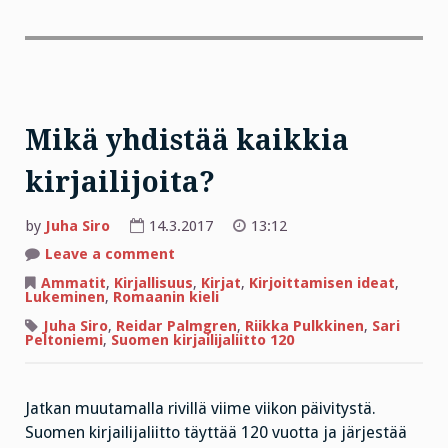
Mikä yhdistää kaikkia
kirjailijoita?
by
Juha Siro
14.3.2017
13:12
on
Leave a comment
Mikä
yhdistää
Ammatit
,
Kirjallisuus
,
Kirjat
,
Kirjoittamisen ideat
,
kaikkia
Lukeminen
,
Romaanin kieli
kirjailijoita?
Juha Siro
,
Reidar Palmgren
,
Riikka Pulkkinen
,
Sari
Peltoniemi
,
Suomen kirjailijaliitto 120
Jatkan muutamalla rivillä viime viikon päivitystä.
Suomen kirjailijaliitto täyttää 120 vuotta ja järjestää