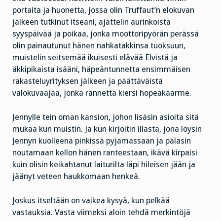
portaita ja huonetta, jossa olin Truffaut’n elokuvan
jälkeen tutkinut itseäni, ajattelin aurinkoista
syyspäivää ja poikaa, jonka moottoripyörän perässä
olin painautunut hänen nahkatakkinsa tuoksuun,
muistelin seitsemää ikuisesti elävää Elvistä ja
äkkipikaista isääni, häpeäntunnetta ensimmäisen
rakasteluyrityksen jälkeen ja päättäväistä
valokuvaajaa, jonka rannetta kiersi hopeakäärme.
Jennylle tein oman kansion, johon lisäsin asioita sitä
mukaa kun muistin. Ja kun kirjoitin illasta, jona löysin
Jennyn kuolleena pinkissä pyjamassaan ja palasin
noutamaan kellon hänen ranteestaan, ikävä kirpaisi
kuin olisin keikahtanut laiturilta läpi hileisen jään ja
jäänyt veteen haukkomaan henkeä.
Joskus itseltään on vaikea kysyä, kun pelkää
vastauksia. Vasta viimeksi aloin tehdä merkintöjä