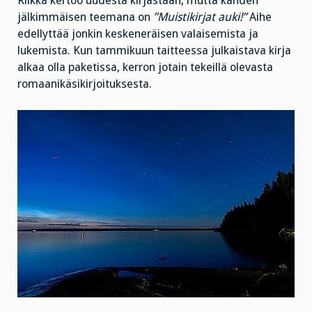
Riikka kertoo uudesta kirjastaan, mutta kahden
jälkimmäisen teemana on
”Muistikirjat auki!”
Aihe
edellyttää jonkin keskeneräisen valaisemista ja
lukemista. Kun tammikuun taitteessa julkaistava kirja
alkaa olla paketissa, kerron jotain tekeillä olevasta
romaanikäsikirjoituksesta.