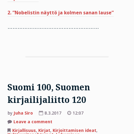
2. ”Nobelistin näyttö ja kolmen sanan lause”
………………………………………………
Suomi 100, Suomen
kirjailijaliitto 120
by
Juha Siro
8.3.2017
12:07
on
Leave a comment
Suomi
100,
Kirjallisuus
,
Kirjat
,
Kirjoittamisen ideat
,
Suomen