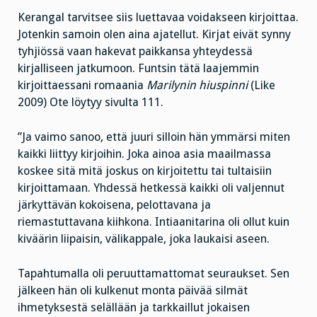
Kerangal tarvitsee siis luettavaa voidakseen kirjoittaa.
Jotenkin samoin olen aina ajatellut. Kirjat eivät synny
tyhjiössä vaan hakevat paikkansa yhteydessä
kirjalliseen jatkumoon. Funtsin tätä laajemmin
kirjoittaessani romaania
Marilynin hiuspinni
(Like
2009) Ote löytyy sivulta 111.
”Ja vaimo sanoo, että juuri silloin hän ymmärsi miten
kaikki liittyy kirjoihin. Joka ainoa asia maailmassa
koskee sitä mitä joskus on kirjoitettu tai tultaisiin
kirjoittamaan. Yhdessä hetkessä kaikki oli valjennut
järkyttävän kokoisena, pelottavana ja
riemastuttavana kiihkona. Intiaanitarina oli ollut kuin
kiväärin liipaisin, välikappale, joka laukaisi aseen.
Tapahtumalla oli peruuttamattomat seuraukset. Sen
jälkeen hän oli kulkenut monta päivää silmät
ihmetyksestä selällään ja tarkkaillut jokaisen