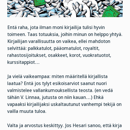
Entä raha, jota ilman moni kirjailija tulisi hyvin
toimeen. Taas totuuksia, joihin minun on helppo yhtyä.
Kirjailijan varallisuutta on vaikea, ellei mahdoton
selvittää: palkkatulot, pääomatulot, royaltit,
rahastosijoitukset, osakkeet, korot, vuokratuotot,
kurssitappiot…
Ja vielä vaikeampaa: miten määritellä kirjallista
laatua? Entä jos tylyt esikoisarviot saanut nuori
valmistelee vallankumouksellista teosta. (en vedä
tähän V. Linnaa, jutusta on niin kauan…) Ehkä
vapaaksi kirjailijaksi uskaltautunut vanhempi tekijä on
vailla muuta tuloa.
Valta ja arvostus keskittyy. Jos Hesari sanoo, että kirja