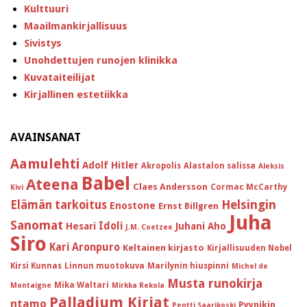
Kulttuuri
Maailmankirjallisuus
Sivistys
Unohdettujen runojen klinikka
Kuvataiteilijat
Kirjallinen estetiikka
AVAINSANAT
Aamulehti
Adolf Hitler
Akropolis
Alastalon salissa
Aleksis
Babel
Ateena
Claes Andersson
Cormac McCarthy
Kivi
Helsingin
Elämän tarkoitus
Enostone
Ernst Billgren
Juha
Sanomat
Idoli
Hesari
Juhani Aho
J.M. Coetzee
Siro
Kari Aronpuro
Keltainen kirjasto
Kirjallisuuden Nobel
Kirsi Kunnas
Linnun muotokuva
Marilynin hiuspinni
Michel de
Musta runokirja
Mika Waltari
Montaigne
Mirkka Rekola
Palladium Kirjat
ntamo
Pyynikin
Pentti Saarikoski