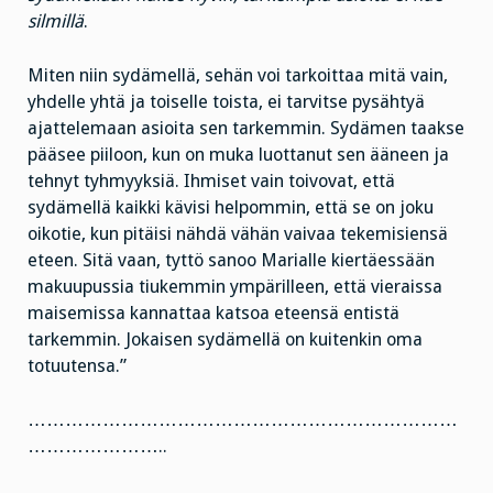
silmillä
.
Miten niin sydämellä, sehän voi tarkoittaa mitä vain,
yhdelle yhtä ja toiselle toista, ei tarvitse pysähtyä
ajattelemaan asioita sen tarkemmin. Sydämen taakse
pääsee piiloon, kun on muka luottanut sen ääneen ja
tehnyt tyhmyyksiä. Ihmiset vain toivovat, että
sydämellä kaikki kävisi helpommin, että se on joku
oikotie, kun pitäisi nähdä vähän vaivaa tekemisiensä
eteen. Sitä vaan, tyttö sanoo Marialle kiertäessään
makuupussia tiukemmin ympärilleen, että vieraissa
maisemissa kannattaa katsoa eteensä entistä
tarkemmin. Jokaisen sydämellä on kuitenkin oma
totuutensa.”
……………………………………………………………
…………………..