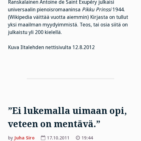
Ranskalainen Antoine de Saint Exupéry julkaisi
universaalin pienoisromaaninsa
Pikku Prinssi
1944.
(Wikipedia väittää vuotta aiemmin) Kirjasta on tullut
yksi maailman myydyimmistä. Teos, tai osia siitä on
julkaistu yli 200 kielellä.
Kuva Iltalehden nettisivulta 12.8.2012
”Ei lukemalla uimaan opi,
veteen on mentävä.”
by
Juha Siro
17.10.2011
19:44