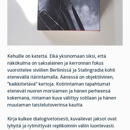
Kehuille on katetta. Eikä yksinomaan siksi, että
näkökulma on saksalainen ja kerronnan fokus
vuorottelee siviilien Berliinissä ja Stalingradia kohti
etenevällä itärintamalla. Äänessä on objektiivinen,
”kaikkitietävä” kertoja. Kotirintaman tapahtumat
etenevät nuoren morsiamen ja hänen perheensä
kokemana, rintaman kuva välittyy sotilaan ja hänen
muutaman taistelutoverinsa kautta.
Kirja kulkee dialogivetoisesti, kuvailevat jaksot ovat
lyhyitä ja rytmittyvät replikoinnin väliin luontevasti.