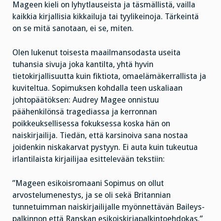
Mageen kieli on lyhytlauseista ja täsmällistä, vailla
kaikkia kirjallisia kikkailuja tai tyylikeinoja. Tärkeintä
on se mitä sanotaan, ei se, miten.
Olen lukenut toisesta maailmansodasta useita
tuhansia sivuja joka kantilta, yhtä hyvin
tietokirjallisuutta kuin fiktiota, omaelämäkerrallista ja
kuviteltua. Sopimuksen kohdalla teen uskaliaan
johtopäätöksen: Audrey Magee onnistuu
päähenkilönsä tragediassa ja kerronnan
poikkeuksellisessa fokuksessa koska hän on
naiskirjailija. Tiedän, että karsinoiva sana nostaa
joidenkin niskakarvat pystyyn. Ei auta kuin tukeutua
irlantilaista kirjailijaa esittelevään tekstiin:
”Mageen esikoisromaani Sopimus on ollut
arvostelumenestys, ja se oli sekä Britannian
tunnetuimman naiskirjailijalle myönnettävän Baileys-
palkinnon että Ranskan esikoiskirjapalkintoehdokas.”