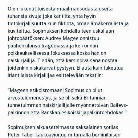
Olen lukenut toisesta maailmansodasta useita
tuhansia sivuja joka kantilta, yhtä hyvin
tietokirjallisuutta kuin fiktiota, omaelämäkerrallista ja
kuviteltua. Sopimuksen kohdalla teen uskaliaan
johtopäätöksen: Audrey Magee onnistuu
päähenkilönsä tragediassa ja kerronnan
poikkeuksellisessa fokuksessa koska hän on
naiskirjailija. Tiedän, että karsinoiva sana nostaa
joidenkin niskakarvat pystyyn. Ei auta kuin tukeutua
irlantilaista kirjailijaa esittelevään tekstiin:
”Mageen esikoisromaani Sopimus on ollut
arvostelumenestys, ja se oli sekä Britannian
tunnetuimman naiskirjailijalle myönnettävän Baileys-
palkinnon että Ranskan esikoiskirjapalkintoehdokas.”
Sopimuksen alkuasetelmassa saksalainen sotilas
Peter Faber kaukoavioituu rintamalla berliiniläisen