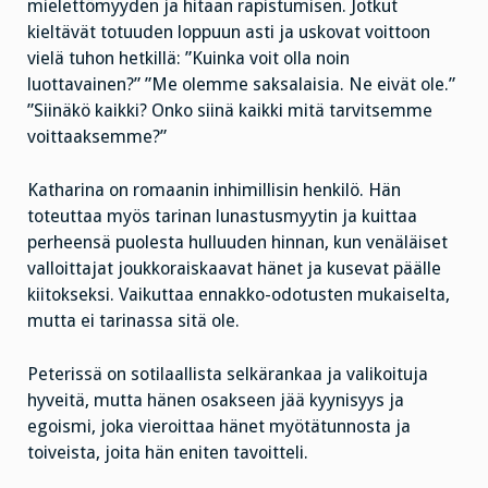
mielettömyyden ja hitaan rapistumisen. Jotkut
kieltävät totuuden loppuun asti ja uskovat voittoon
vielä tuhon hetkillä: ”Kuinka voit olla noin
luottavainen?” ”Me olemme saksalaisia. Ne eivät ole.”
”Siinäkö kaikki? Onko siinä kaikki mitä tarvitsemme
voittaaksemme?”
Katharina on romaanin inhimillisin henkilö. Hän
toteuttaa myös tarinan lunastusmyytin ja kuittaa
perheensä puolesta hulluuden hinnan, kun venäläiset
valloittajat joukkoraiskaavat hänet ja kusevat päälle
kiitokseksi. Vaikuttaa ennakko-odotusten mukaiselta,
mutta ei tarinassa sitä ole.
Peterissä on sotilaallista selkärankaa ja valikoituja
hyveitä, mutta hänen osakseen jää kyynisyys ja
egoismi, joka vieroittaa hänet myötätunnosta ja
toiveista, joita hän eniten tavoitteli.