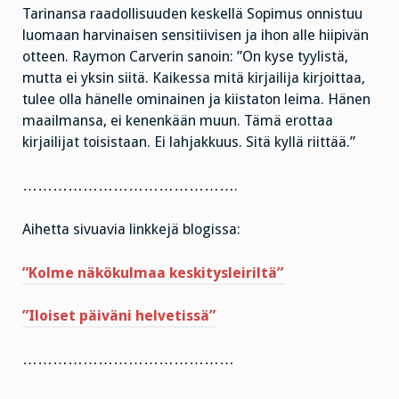
Tarinansa raadollisuuden keskellä Sopimus onnistuu
luomaan harvinaisen sensitiivisen ja ihon alle hiipivän
otteen. Raymon Carverin sanoin: ”On kyse tyylistä,
mutta ei yksin siitä. Kaikessa mitä kirjailija kirjoittaa,
tulee olla hänelle ominainen ja kiistaton leima. Hänen
maailmansa, ei kenenkään muun. Tämä erottaa
kirjailijat toisistaan. Ei lahjakkuus. Sitä kyllä riittää.”
…………………………………….
Aihetta sivuavia linkkejä blogissa:
”Kolme näkökulmaa keskitysleiriltä”
”Iloiset päiväni helvetissä”
……………………………………