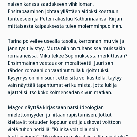
naisen kanssa saadakseen vihkiloman.
Ensitapaaminen johtaa yllättäen aidoksi koettuun
tunteeseen ja Peter rakastuu Katharinaansa. Kirjan
mittaisesta kaipauksesta tulee molemminpuolinen.
Tarina polveilee usealla tasolla, kerronnan imu vie ja
jännitys tiivistyy. Mutta niin on tuhansissa muissakin
romaaneissa. Mikä tekee Sopimuksesta merkittävän?
Ensimmäinen vastaus on moraliteetti. Juuri sen
tähden romaani on vaatinut tulla kirjoitetuksi.
Kysymys on niin suuri, ettei sitä voi käsitellä, täytyy
vain näyttää tapahtumat eri kulmista, jotta lukija
ajattelisi itse koko kolmensadan sivun matkan.
Magee näyttää kirjassaan natsi-ideologian
mielettömyyden ja hitaan rapistumisen. Jotkut
kieltävät totuuden loppuun asti ja uskovat voittoon
vielä tuhon hetkillä: ”Kuinka voit olla noin
luottavainen?” ”Me olemme saksalaisia. Ne eivät ole.”