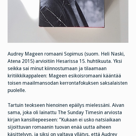
Audrey Mageen romaani Sopimus (suom. Heli Naski,
Atena 2015) arvioitiin Hesarissa 15. huhtikuuta. Yksi
seikka sai minut kiinnostumaan ja tilaamaan
kritiikkikappaleen: Mageen esikoisromaani kääntää
toisen maailmansodan kerrontafokuksen saksalaisten
puolelle.
Tartuin teokseen hienoinen epäilys mielessäni. Aivan
sama, joka oli lainattu The Sunday Timesin arviosta
kirjan kansiliepeeseen: ”Kukaan ei usko natsiaikaan
sijoittuvan romaanin tuovan enää uutta aiheen
käsittelyyn, ja siksi on valtava yllätys, että Audrey