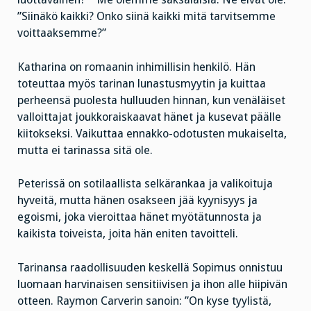
”Siinäkö kaikki? Onko siinä kaikki mitä tarvitsemme
voittaaksemme?”
Katharina on romaanin inhimillisin henkilö. Hän
toteuttaa myös tarinan lunastusmyytin ja kuittaa
perheensä puolesta hulluuden hinnan, kun venäläiset
valloittajat joukkoraiskaavat hänet ja kusevat päälle
kiitokseksi. Vaikuttaa ennakko-odotusten mukaiselta,
mutta ei tarinassa sitä ole.
Peterissä on sotilaallista selkärankaa ja valikoituja
hyveitä, mutta hänen osakseen jää kyynisyys ja
egoismi, joka vieroittaa hänet myötätunnosta ja
kaikista toiveista, joita hän eniten tavoitteli.
Tarinansa raadollisuuden keskellä Sopimus onnistuu
luomaan harvinaisen sensitiivisen ja ihon alle hiipivän
otteen. Raymon Carverin sanoin: ”On kyse tyylistä,