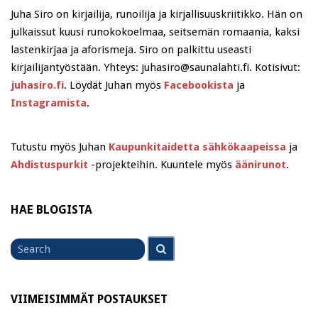
Juha Siro on kirjailija, runoilija ja kirjallisuuskriitikko. Hän on
julkaissut kuusi runokokoelmaa, seitsemän romaania, kaksi
lastenkirjaa ja aforismeja. Siro on palkittu useasti
kirjailijantyöstään. Yhteys: juhasiro@saunalahti.fi. Kotisivut:
juhasiro.fi
. Löydät Juhan myös
Facebookista
ja
Instagramista
.
Tutustu myös Juhan
Kaupunkitaidetta sähkökaapeissa
ja
Ahdistuspurkit
-projekteihin. Kuuntele myös
äänirunot
.
HAE BLOGISTA
Search
Search
for
VIIMEISIMMÄT POSTAUKSET