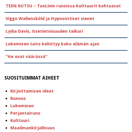
TEEN KUTSU – TaoLinin runoissa kulttuurit kohtaavat
Viggo Wallensköld ja Hypnoottiset sienet
Lydia Davis, itsetietoisuuden taikuri
Lukemisen taito kehittyy koko elämän ajan
”He ovat väärässä”
SUOSITUIMMAT AIHEET
Kirjoittamisen ideat
Runous
Lukeminen
Perjantairuno
Kulttuuri
Maailmankirjallisuus