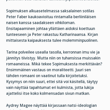
Sopimuksen alkuasetelmassa saksalainen sotilas
Peter Faber kaukoavioituu rintamalla berliiniläisen
naisen kanssa saadakseen vihkiloman.
Ensitapaaminen johtaa yllättäen aidoksi koettuun
tunteeseen ja Peter rakastuu Katharinaansa. Kirjan
mittaisesta kaipauksesta tulee molemminpuolinen.
Tarina polveilee usealla tasolla, kerronnan imu vie ja
jännitys tiivistyy. Mutta niin on tuhansissa muissakin
romaaneissa. Mikä tekee Sopimuksesta merkittävän?
Ensimmäinen vastaus on moraliteetti. Juuri sen
tähden romaani on vaatinut tulla kirjoitetuksi.
Kysymys on niin suuri, ettei sitä voi käsitellä, täytyy
vain näyttää tapahtumat eri kulmista, jotta lukija
ajattelisi itse koko kolmensadan sivun matkan.
Aydrey Magee näyttää kirjassaan natsi-ideologian