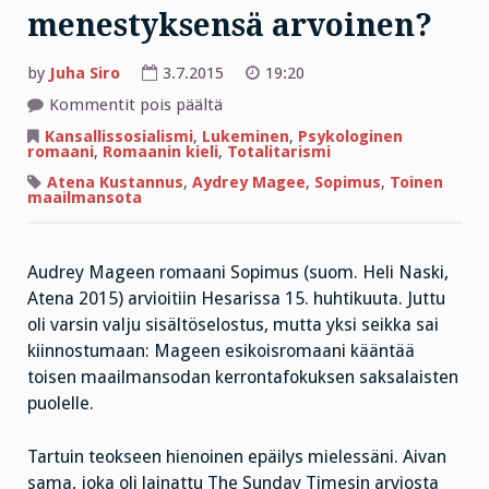
menestyksensä arvoinen?
by
Juha Siro
3.7.2015
19:20
artikkelissa
Kommentit pois päältä
Voiko
kirja
Kansallissosialismi
,
Lukeminen
,
Psykologinen
olla
romaani
,
Romaanin kieli
,
Totalitarismi
menestyksensä
arvoinen?
Atena Kustannus
,
Aydrey Magee
,
Sopimus
,
Toinen
maailmansota
Audrey Mageen romaani Sopimus (suom. Heli Naski,
Atena 2015) arvioitiin Hesarissa 15. huhtikuuta. Juttu
oli varsin valju sisältöselostus, mutta yksi seikka sai
kiinnostumaan: Mageen esikoisromaani kääntää
toisen maailmansodan kerrontafokuksen saksalaisten
puolelle.
Tartuin teokseen hienoinen epäilys mielessäni. Aivan
sama, joka oli lainattu The Sunday Timesin arviosta