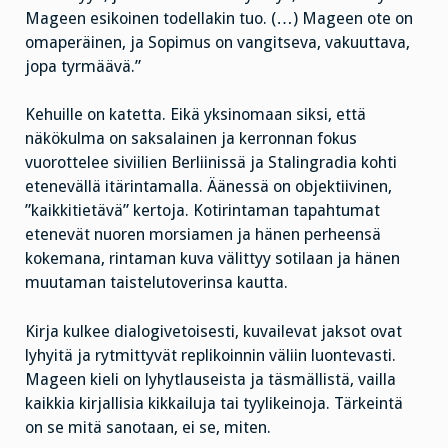
Mageen esikoinen todellakin tuo. (…) Mageen ote on
omaperäinen, ja Sopimus on vangitseva, vakuuttava,
jopa tyrmäävä.”
Kehuille on katetta. Eikä yksinomaan siksi, että
näkökulma on saksalainen ja kerronnan fokus
vuorottelee siviilien Berliinissä ja Stalingradia kohti
etenevällä itärintamalla. Äänessä on objektiivinen,
”kaikkitietävä” kertoja. Kotirintaman tapahtumat
etenevät nuoren morsiamen ja hänen perheensä
kokemana, rintaman kuva välittyy sotilaan ja hänen
muutaman taistelutoverinsa kautta.
Kirja kulkee dialogivetoisesti, kuvailevat jaksot ovat
lyhyitä ja rytmittyvät replikoinnin väliin luontevasti.
Mageen kieli on lyhytlauseista ja täsmällistä, vailla
kaikkia kirjallisia kikkailuja tai tyylikeinoja. Tärkeintä
on se mitä sanotaan, ei se, miten.