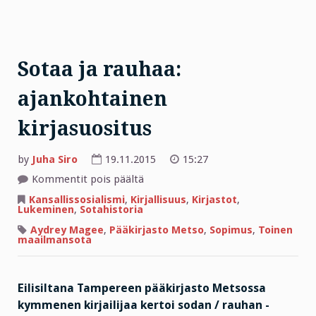
Sotaa ja rauhaa:
ajankohtainen
kirjasuositus
by
Juha Siro
19.11.2015
15:27
artikkelissa
Kommentit pois päältä
Sotaa
ja
Kansallissosialismi
,
Kirjallisuus
,
Kirjastot
,
rauhaa:
Lukeminen
,
Sotahistoria
ajankohtainen
kirjasuositus
Aydrey Magee
,
Pääkirjasto Metso
,
Sopimus
,
Toinen
maailmansota
Eilisiltana Tampereen pääkirjasto Metsossa
kymmenen kirjailijaa kertoi sodan / rauhan -