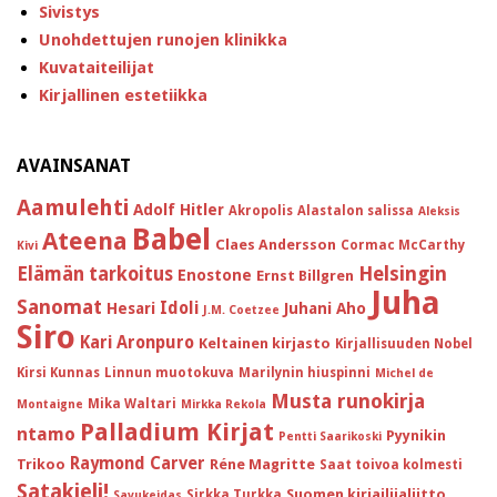
Sivistys
Unohdettujen runojen klinikka
Kuvataiteilijat
Kirjallinen estetiikka
AVAINSANAT
Aamulehti
Adolf Hitler
Akropolis
Alastalon salissa
Aleksis
Babel
Ateena
Claes Andersson
Cormac McCarthy
Kivi
Helsingin
Elämän tarkoitus
Enostone
Ernst Billgren
Juha
Sanomat
Idoli
Hesari
Juhani Aho
J.M. Coetzee
Siro
Kari Aronpuro
Keltainen kirjasto
Kirjallisuuden Nobel
Kirsi Kunnas
Linnun muotokuva
Marilynin hiuspinni
Michel de
Musta runokirja
Mika Waltari
Montaigne
Mirkka Rekola
Palladium Kirjat
ntamo
Pyynikin
Pentti Saarikoski
Raymond Carver
Trikoo
Réne Magritte
Saat toivoa kolmesti
Satakieli!
Suomen kirjailijaliitto
Sirkka Turkka
Savukeidas