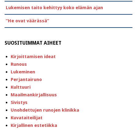
Lukemisen taito kehittyy koko elämän ajan
”He ovat väärässä”
SUOSITUIMMAT AIHEET
Kirjoittamisen ideat
Runous
Lukeminen
Perjantairuno
Kulttuuri
Maailmankirjallisuus
Sivistys
Unohdettujen runojen klinikka
Kuvataiteilijat
Kirjallinen estetiikka