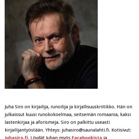
Juha Siro on kirjailija, runoilija ja kirjallisuuskriitikko. Hän on
julkaissut kuusi runokokoelmaa, seitsemän romaania, kaksi
lastenkirjaa ja aforismeja. Siro on palkittu useasti
kirjailijantyöstään. Yhteys: juhasiro@saunalahti.fi. Kotisivut:
juhasiro.fi
. Löydät Juhan myös
Facebookista
ja