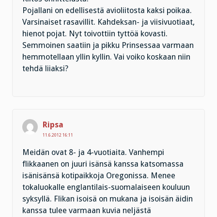
Pojallani on edellisestä avioliitosta kaksi poikaa.
Varsinaiset rasavillit. Kahdeksan- ja viisivuotiaat,
hienot pojat. Nyt toivottiin tyttöä kovasti.
Semmoinen saatiin ja pikku Prinsessaa varmaan
hemmotellaan yllin kyllin. Vai voiko koskaan niin
tehdä liiaksi?
Ripsa
11.6.2012 16:11
Meidän ovat 8- ja 4-vuotiaita. Vanhempi
flikkaanen on juuri isänsä kanssa katsomassa
isänisänsä kotipaikkoja Oregonissa. Menee
tokaluokalle englantilais-suomalaiseen kouluun
syksyllä. Flikan isoisä on mukana ja isoisän äidin
kanssa tulee varmaan kuvia neljästä