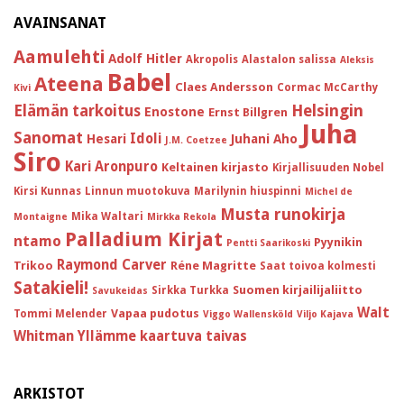
AVAINSANAT
Aamulehti
Adolf Hitler
Akropolis
Alastalon salissa
Aleksis
Babel
Ateena
Claes Andersson
Cormac McCarthy
Kivi
Helsingin
Elämän tarkoitus
Enostone
Ernst Billgren
Juha
Sanomat
Idoli
Hesari
Juhani Aho
J.M. Coetzee
Siro
Kari Aronpuro
Keltainen kirjasto
Kirjallisuuden Nobel
Kirsi Kunnas
Linnun muotokuva
Marilynin hiuspinni
Michel de
Musta runokirja
Mika Waltari
Montaigne
Mirkka Rekola
Palladium Kirjat
ntamo
Pyynikin
Pentti Saarikoski
Raymond Carver
Trikoo
Réne Magritte
Saat toivoa kolmesti
Satakieli!
Suomen kirjailijaliitto
Sirkka Turkka
Savukeidas
Walt
Vapaa pudotus
Tommi Melender
Viggo Wallensköld
Viljo Kajava
Whitman
Yllämme kaartuva taivas
ARKISTOT