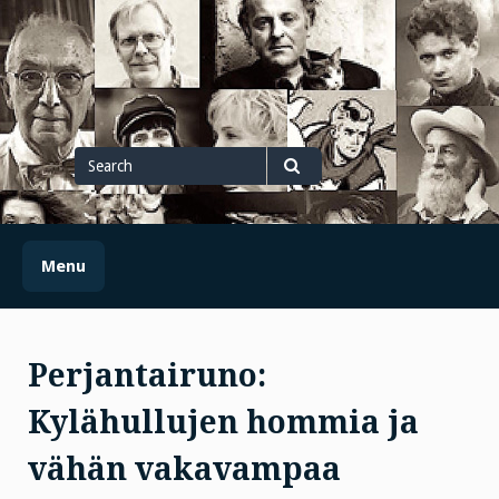
Skip
to
content
Search
for
Search
Menu
Perjantairuno:
Kylähullujen hommia ja
vähän vakavampaa