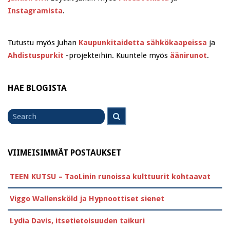
Instagramista
.
Tutustu myös Juhan
Kaupunkitaidetta sähkökaapeissa
ja
Ahdistuspurkit
-projekteihin. Kuuntele myös
äänirunot
.
HAE BLOGISTA
Search
Search
for
VIIMEISIMMÄT POSTAUKSET
TEEN KUTSU – TaoLinin runoissa kulttuurit kohtaavat
Viggo Wallensköld ja Hypnoottiset sienet
Lydia Davis, itsetietoisuuden taikuri