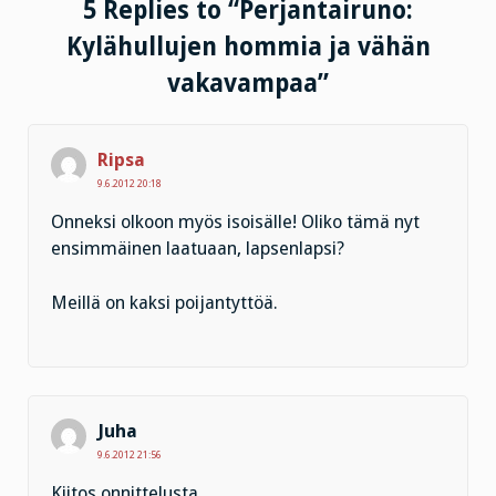
5 Replies to “Perjantairuno:
Kylähullujen hommia ja vähän
vakavampaa”
Ripsa
9.6.2012 20:18
Onneksi olkoon myös isoisälle! Oliko tämä nyt
ensimmäinen laatuaan, lapsenlapsi?
Meillä on kaksi poijantyttöä.
Juha
9.6.2012 21:56
Kiitos onnittelusta.