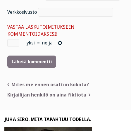
Verkkosivusto
VASTAA LASKUTOIMITUKSEEN
KOMMENTOIDAKSESI!
−
yksi
=
neljä
Artikkelien
Mites me ennen osattiin kokata?
selaus
Kirjailijan henkilö on aina fiktiota
JUHA SIRO. MITÄ TAPAHTUU TODELLA.