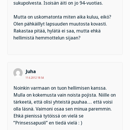
sukupolvesta. Isoisän äiti on jo 94-vuotias.
Mutta on uskomatonta miten aika kuluu, eikö?
Olen pähkäillyt lapsuuden muutosta kovasti.
Rakastaa pitää, hylätä ei saa, mutta ehkä
hellimistä hemmottelun sijaan?
Juha
11.6.2012 18:54
Noinkin varmaan on tuon hellimisen kanssa.
Mulla on kokemusta vain noista pojista. Niille on
tärkeetä, että olisi yhteistä puuhaa… että voisi
olla läsnä. Vaimoni osaa sen minua paremmin.
Ehkä pienissä tytöissä on vielä se
”Prinsessapuoli” en tiedä vielä : )