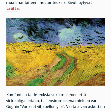
maailmantaiteen mestariteoksia. Sivut löytyvät
täältä
.
Kun funtsin taideteoksia sekä museoon että
virtuaaligalleriaan, tuli ensimmäisenä mieleen van
Goghin ”Varikset viljapellon yllä”. Vasta aivan äskettäin