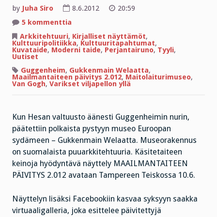
by
Juha Siro
8.6.2012
20:59
artikkeliin
5 kommenttia
Perjantairuno:
Kylähullujen
Arkkitehtuuri
,
Kirjalliset näyttämöt
,
hommia
Kulttuuripolitiikka
,
Kulttuuritapahtumat
,
ja
Kuvataide
,
Moderni taide
,
Perjantairuno
,
Tyyli
,
vähän
Uutiset
vakavampaa
Guggenheim
,
Gukkenmain Welaatta
,
Maailmantaiteen päivitys 2.012
,
Maitolaiturimuseo
,
Van Gogh
,
Varikset viljapellon yllä
Kun Hesan valtuusto äänesti Guggenheimin nurin,
päätettiin polkaista pystyyn museo Euroopan
sydämeen – Gukkenmain Welaatta. Museorakennus
on suomalaista puuarkkitehtuuria. Käsitetaiteen
keinoja hyödyntävä näyttely MAAILMANTAITEEN
PÄIVITYS 2.012 avataan Tampereen Teiskossa 10.6.
Näyttelyn lisäksi Facebookiin kasvaa syksyyn saakka
virtuaaligalleria, joka esittelee päivitettyjä