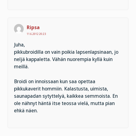
Ripsa
11.6.2012 20:23
Juha,
pikkubroidilla on vain poikia lapsenlapsinaan, jo
neljä kappaletta. Vähän nuorempia kyllä kuin
meillä.
Broidi on innoissaan kun saa opettaa
pikkukaverit hommiin. Kalastusta, uimista,
saunapadan sytyttelyä, kaikkea semmoista. En
ole nähnyt häntä itse teossa vielä, mutta pian
ehkä näen.