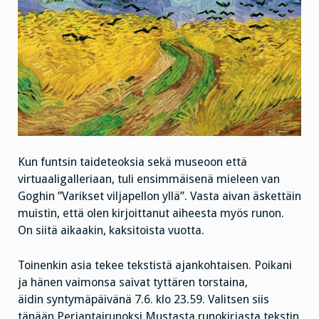
Kun funtsin taideteoksia sekä museoon että
virtuaaligalleriaan, tuli ensimmäisenä mieleen van
Goghin ”Varikset viljapellon yllä”. Vasta aivan äskettäin
muistin, että olen kirjoittanut aiheesta myös runon.
On siitä aikaakin, kaksitoista vuotta.
Toinenkin asia tekee tekstistä ajankohtaisen. Poikani
ja hänen vaimonsa saivat tyttären torstaina,
äidin syntymäpäivänä 7.6. klo 23.59. Valitsen siis
tänään Perjantairunoksi Mustasta runokirjasta tekstin