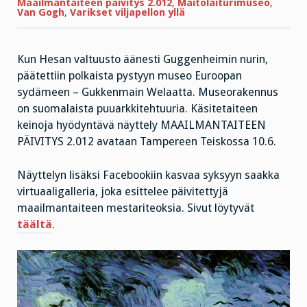
Maailmantaiteen päivitys 2.012
,
Maitolaiturimuseo
,
Van Gogh
,
Varikset viljapellon yllä
Kun Hesan valtuusto äänesti Guggenheimin nurin,
päätettiin polkaista pystyyn museo Euroopan
sydämeen – Gukkenmain Welaatta. Museorakennus
on suomalaista puuarkkitehtuuria. Käsitetaiteen
keinoja hyödyntävä näyttely MAAILMANTAITEEN
PÄIVITYS 2.012 avataan Tampereen Teiskossa 10.6.
Näyttelyn lisäksi Facebookiin kasvaa syksyyn saakka
virtuaaligalleria, joka esittelee päivitettyjä
maailmantaiteen mestariteoksia. Sivut löytyvät
täältä
.