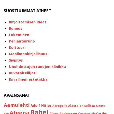
SUOSITUIMMAT AIHEET
Kirjoittamisen ideat
Runous
Lukeminen
Perjantairuno
Kulttuuri
Maailmankirjallisuus
Sivistys
Unohdettujen runojen klinikka
Kuvataiteilijat
Kirjallinen estetiikka
AVAINSANAT
Aamulehti
Adolf Hitler
Akropolis
Alastalon salissa
Aleksis
Babel
Ateena
Claes Andersson
Cormac McCarthy
Kivi