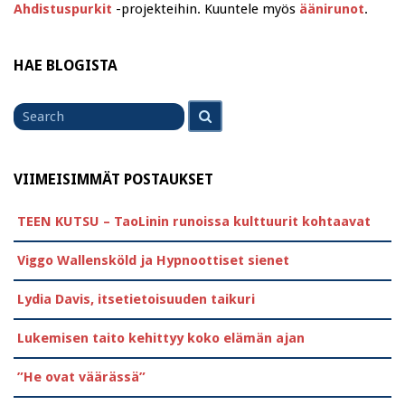
Ahdistuspurkit
-projekteihin. Kuuntele myös
äänirunot
.
HAE BLOGISTA
Search
Search
for
VIIMEISIMMÄT POSTAUKSET
TEEN KUTSU – TaoLinin runoissa kulttuurit kohtaavat
Viggo Wallensköld ja Hypnoottiset sienet
Lydia Davis, itsetietoisuuden taikuri
Lukemisen taito kehittyy koko elämän ajan
”He ovat väärässä”