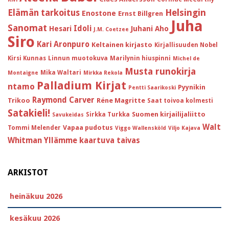
Helsingin
Elämän tarkoitus
Enostone
Ernst Billgren
Juha
Sanomat
Idoli
Hesari
Juhani Aho
J.M. Coetzee
Siro
Kari Aronpuro
Keltainen kirjasto
Kirjallisuuden Nobel
Kirsi Kunnas
Linnun muotokuva
Marilynin hiuspinni
Michel de
Musta runokirja
Mika Waltari
Montaigne
Mirkka Rekola
Palladium Kirjat
ntamo
Pyynikin
Pentti Saarikoski
Raymond Carver
Trikoo
Réne Magritte
Saat toivoa kolmesti
Satakieli!
Suomen kirjailijaliitto
Sirkka Turkka
Savukeidas
Walt
Vapaa pudotus
Tommi Melender
Viggo Wallensköld
Viljo Kajava
Whitman
Yllämme kaartuva taivas
ARKISTOT
heinäkuu 2026
kesäkuu 2026