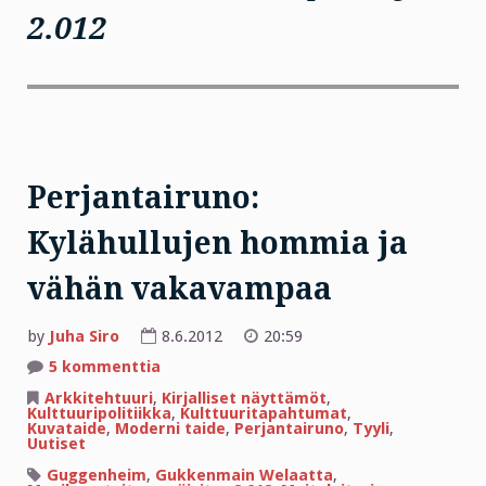
2.012
Perjantairuno:
Kylähullujen hommia ja
vähän vakavampaa
by
Juha Siro
8.6.2012
20:59
artikkeliin
5 kommenttia
Perjantairuno:
Kylähullujen
Arkkitehtuuri
,
Kirjalliset näyttämöt
,
hommia
Kulttuuripolitiikka
,
Kulttuuritapahtumat
,
ja
Kuvataide
,
Moderni taide
,
Perjantairuno
,
Tyyli
,
vähän
Uutiset
vakavampaa
Guggenheim
,
Gukkenmain Welaatta
,