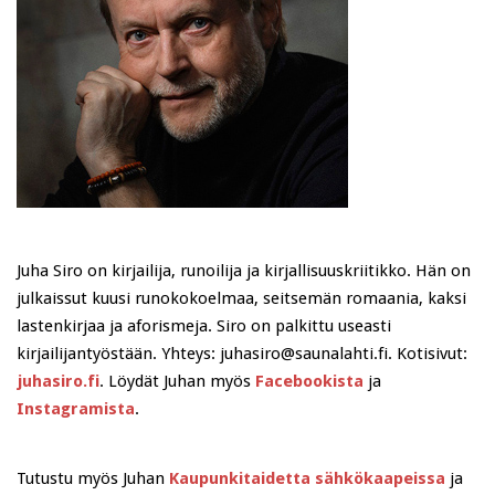
Juha Siro on kirjailija, runoilija ja kirjallisuuskriitikko. Hän on
julkaissut kuusi runokokoelmaa, seitsemän romaania, kaksi
lastenkirjaa ja aforismeja. Siro on palkittu useasti
kirjailijantyöstään. Yhteys: juhasiro@saunalahti.fi. Kotisivut:
juhasiro.fi
. Löydät Juhan myös
Facebookista
ja
Instagramista
.
Tutustu myös Juhan
Kaupunkitaidetta sähkökaapeissa
ja