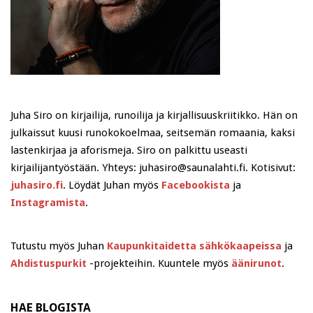
Juha Siro on kirjailija, runoilija ja kirjallisuuskriitikko. Hän on
julkaissut kuusi runokokoelmaa, seitsemän romaania, kaksi
lastenkirjaa ja aforismeja. Siro on palkittu useasti
kirjailijantyöstään. Yhteys: juhasiro@saunalahti.fi. Kotisivut:
juhasiro.fi
. Löydät Juhan myös
Facebookista
ja
Instagramista
.
Tutustu myös Juhan
Kaupunkitaidetta sähkökaapeissa
ja
Ahdistuspurkit
-projekteihin. Kuuntele myös
äänirunot
.
HAE BLOGISTA