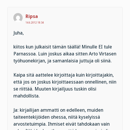
Ripsa
14.6.2012 18:34
Juha,
kiitos kun julkaisit tämän täällä! Minulle EI tule
Parnassoa. Luin joskus aikaa sitten Arto Virtasen
työhuonekirjan, ja samanlaisia juttuja oli siinä.
Kaipa sitä aattelee kirjoittaja kuin kirjoittajakin,
että jos on joskus kirjoittaessaan onnellinen, niin
se riittää. Muuten kirjailjuus tuskin olisi
mahdollista.
Ja: kirjailijan ammatti on edelleen, muiden
taiteentekijöiden ohessa, niitä kyselyissä
arvostetuimpia. Ihmiset eivät tahdokaan vain