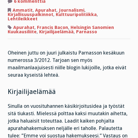
artikkeliin
6 kommenttia
Kirjailijan
henkilö
Ammatit
,
Apurahat
,
Journalismi
,
on
Kirjallisuuspalkinnot
,
Kulttuuripolitiikka
,
aina
Lehtileikkeet
fiktiota
Apurahat
,
Francis Bacon
,
Helsingin Sanomien
Kuukausiliite
,
Kirjailijaelämää
,
Parnasso
Oheinen juttu on juuri julkaistu Parnasson kesäkuun
numerossa 3/2012. Tarjoan sen myös
maailmanlaajuisesti niille blogin lukijoille, jotka eivät
seuraa kyseistä lehteä.
Kirjailijaelämää
Sinulla on vuosituhannen käsikirjoitusidea ja työstät
sitä tiukasti. Mielessä polttaa kaksi muutakin aihetta,
jotka haluaisit toteuttaa. Laadit kaiken pohjalta
apurahahakemuksen neljälle eri taholle. Palautetta
tulee: ”Emme voi suostua hakemukseesi.” Vastaus on