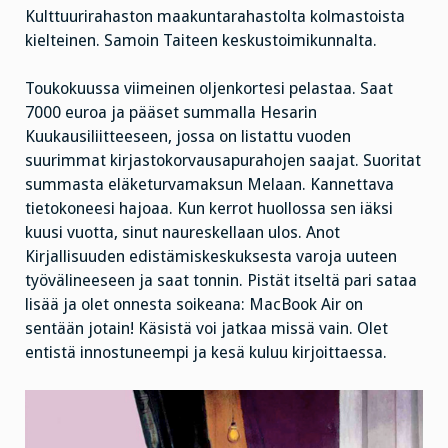
Kulttuurirahaston maakuntarahastolta kolmastoista
kielteinen. Samoin Taiteen keskustoimikunnalta.
Toukokuussa viimeinen oljenkortesi pelastaa. Saat
7000 euroa ja pääset summalla Hesarin
Kuukausiliitteeseen, jossa on listattu vuoden
suurimmat kirjastokorvausapurahojen saajat. Suoritat
summasta eläketurvamaksun Melaan. Kannettava
tietokoneesi hajoaa. Kun kerrot huollossa sen iäksi
kuusi vuotta, sinut naureskellaan ulos. Anot
Kirjallisuuden edistämiskeskuksesta varoja uuteen
työvälineeseen ja saat tonnin. Pistät itseltä pari sataa
lisää ja olet onnesta soikeana: MacBook Air on
sentään jotain! Käsistä voi jatkaa missä vain. Olet
entistä innostuneempi ja kesä kuluu kirjoittaessa.