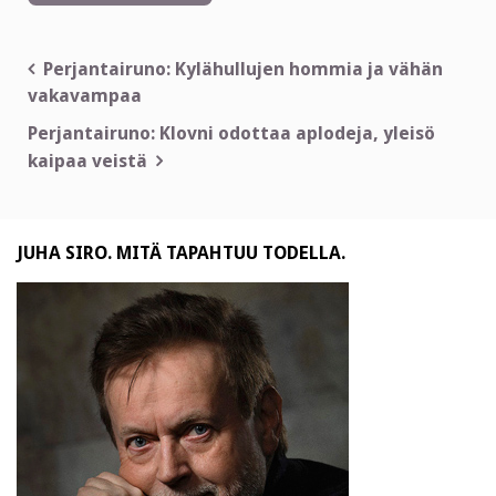
Artikkelien
Perjantairuno: Kylähullujen hommia ja vähän
vakavampaa
selaus
Perjantairuno: Klovni odottaa aplodeja, yleisö
kaipaa veistä
JUHA SIRO. MITÄ TAPAHTUU TODELLA.