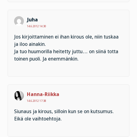
Juha
14.6.2012 14:30
Jos kirjoittaminen ei ihan kirous ole, niin tuskaa
ja iloo ainakin.
Ja tuo huumorilla heitetty juttu… on siinä totta
toinen puoli. Ja enemmänkin.
Hanna-Riikka
14.6.2012 17:38
Siunaus ja kirous, silloin kun se on kutsumus.
Eikä ole vaihtoehtoja.