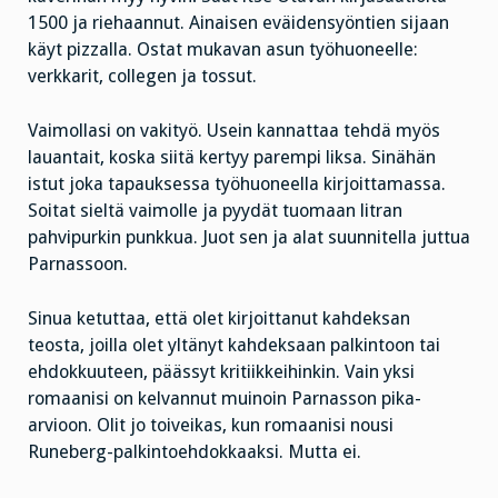
1500 ja riehaannut. Ainaisen eväidensyöntien sijaan
käyt pizzalla. Ostat mukavan asun työhuoneelle:
verkkarit, collegen ja tossut.
Vaimollasi on vakityö. Usein kannattaa tehdä myös
lauantait, koska siitä kertyy parempi liksa. Sinähän
istut joka tapauksessa työhuoneella kirjoittamassa.
Soitat sieltä vaimolle ja pyydät tuomaan litran
pahvipurkin punkkua. Juot sen ja alat suunnitella juttua
Parnassoon.
Sinua ketuttaa, että olet kirjoittanut kahdeksan
teosta, joilla olet yltänyt kahdeksaan palkintoon tai
ehdokkuuteen, päässyt kritiikkeihinkin. Vain yksi
romaanisi on kelvannut muinoin Parnasson pika-
arvioon. Olit jo toiveikas, kun romaanisi nousi
Runeberg-palkintoehdokkaaksi. Mutta ei.