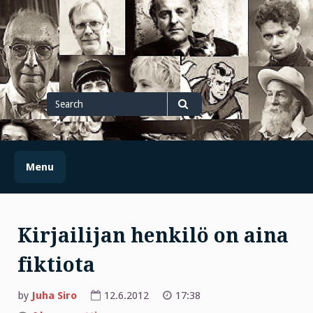
Skip
to
content
Search
for
Search
Menu
Kirjailijan henkilö on aina
fiktiota
by
Juha Siro
12.6.2012
17:38