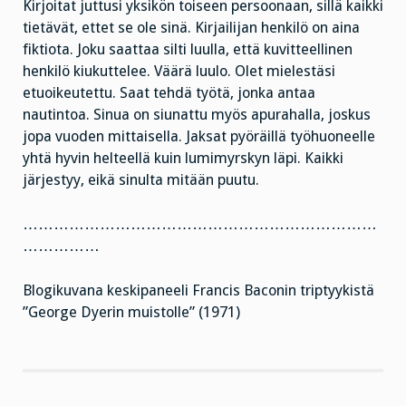
Kirjoitat juttusi yksikön toiseen persoonaan, sillä kaikki
tietävät, ettet se ole sinä. Kirjailijan henkilö on aina
fiktiota. Joku saattaa silti luulla, että kuvitteellinen
henkilö kiukuttelee. Väärä luulo. Olet mielestäsi
etuoikeutettu. Saat tehdä työtä, jonka antaa
nautintoa. Sinua on siunattu myös apurahalla, joskus
jopa vuoden mittaisella. Jaksat pyöräillä työhuoneelle
yhtä hyvin helteellä kuin lumimyrskyn läpi. Kaikki
järjestyy, eikä sinulta mitään puutu.
……………………………………………………………
……………
Blogikuvana keskipaneeli Francis Baconin triptyykistä
”George Dyerin muistolle” (1971)