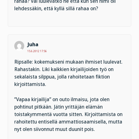
rahaa? Vai luulevatko ne että kun sen nimi oli
lehdessäkin, että kyllä sillä rahaa on?
Juha
15.6.2012 17:56
Ripsalle: kokemukseni mukaan ihmiset luulevat.
Rahastakin. Liki kaikkien kirjailijoiden työ on
sekalaista silppua, jolla rahoitetaan fiktion
kirjoittamista.
”Vapaa kirjailija” on outo ilmaisu, jota olen
pohtinut pitkään. Jätin yrittäjän elämän
toistakymmentä vuotta sitten. Kirjoittamista on
rahoitettu entisellä ammattiosaamisella, mutta
nyt olen siivonnut muut duunit pois.