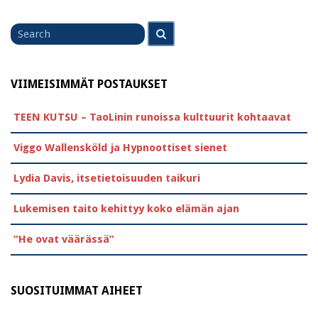
Search
Search
for
VIIMEISIMMÄT POSTAUKSET
TEEN KUTSU – TaoLinin runoissa kulttuurit kohtaavat
Viggo Wallensköld ja Hypnoottiset sienet
Lydia Davis, itsetietoisuuden taikuri
Lukemisen taito kehittyy koko elämän ajan
”He ovat väärässä”
SUOSITUIMMAT AIHEET