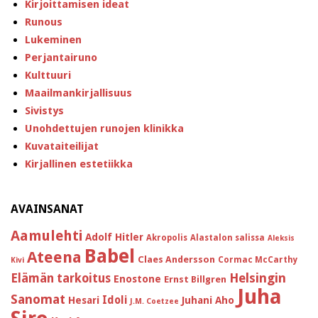
Kirjoittamisen ideat
Runous
Lukeminen
Perjantairuno
Kulttuuri
Maailmankirjallisuus
Sivistys
Unohdettujen runojen klinikka
Kuvataiteilijat
Kirjallinen estetiikka
AVAINSANAT
Aamulehti
Adolf Hitler
Akropolis
Alastalon salissa
Aleksis
Babel
Ateena
Claes Andersson
Cormac McCarthy
Kivi
Helsingin
Elämän tarkoitus
Enostone
Ernst Billgren
Juha
Sanomat
Idoli
Hesari
Juhani Aho
J.M. Coetzee