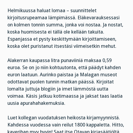
Helmikuussa haluat lomaa – suunnittelet
kirjoitusrupeamaa lämpimässä. Eläkevarauksessasi
on kolmen tonnin summa, jonka voi nostaa. Ja nostat,
koska huomisesta ei tällä ole kellään takuita.
Espanjassa et pysty keskittymään kirjoittamiseen,
koska olet puristanut itsestäsi viimeisetkin mehut.
Alakerran kaupassa litra punaviiniä maksaa 0,59
euroa. Se on jo niin kohtuutonta, että päädyt kahden
euron laatuun. Aurinko paistaa ja Malagan museot
odottavat puolen tunnin matkan päässä. Kirjoitat
lomalta juttuja blogiin ja imet lämmöstä uutta
voimaa. Käsis jatkuu kotimaassa ja jaksat taas laatia
uusia apurahahakemuksia.
Luet kollegan vuodatuksen heikosta kirjamyynnistä.
Kahdessa vuodessa vain reilut 1800 kappaletta. Hitto,
kaverihan myy hyvin! Saat itse Otavan kirjasäätiöltä