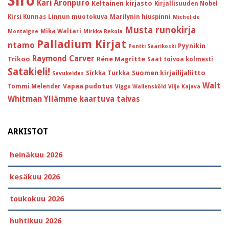
Siro
Kari Aronpuro
Keltainen kirjasto
Kirjallisuuden Nobel
Kirsi Kunnas
Linnun muotokuva
Marilynin hiuspinni
Michel de
Musta runokirja
Mika Waltari
Montaigne
Mirkka Rekola
Palladium Kirjat
ntamo
Pyynikin
Pentti Saarikoski
Raymond Carver
Trikoo
Réne Magritte
Saat toivoa kolmesti
Satakieli!
Suomen kirjailijaliitto
Sirkka Turkka
Savukeidas
Walt
Vapaa pudotus
Tommi Melender
Viggo Wallensköld
Viljo Kajava
Whitman
Yllämme kaartuva taivas
ARKISTOT
heinäkuu 2026
kesäkuu 2026
toukokuu 2026
huhtikuu 2026