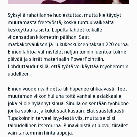
Syksyllä rahatilanne huolestuttaa, mutta kieltäydyt
muutamasta freetyöstä, koska tuntuu vaikealta
keskeyttää käsistä. Lopulta lähdet keikalle
viidensadan kilometrin päähän. Saat
matkakorvauksen ja Lukukeskuksen taksan 220 euroa.
Ennen lähtöä valmistelet neljän tunnin luentoa kolme
päivää ja siirrät materiaalin PowerPointtiin.
Lohduttaudut sillä, että työtä voi käyttää myöhemmin
uudelleen.
Ennen vuoden vaihdetta tili hupenee uhkaavasti. Teet
muutaman viikon hulluna töitä vanhalle asiakkaalle,
joka ei ole hylännyt sinua. Sinulla on sentään työhuone
jonka vuokrat ja kulut saat kasaan. Elät säästeliäästi.
Tupakoinnin terveellisyydestä viis, mutta se olisi
taloudellinen itsemurha. Punaviinistä et luovu, tiirailet
vain tarkemmin hintalappuja.