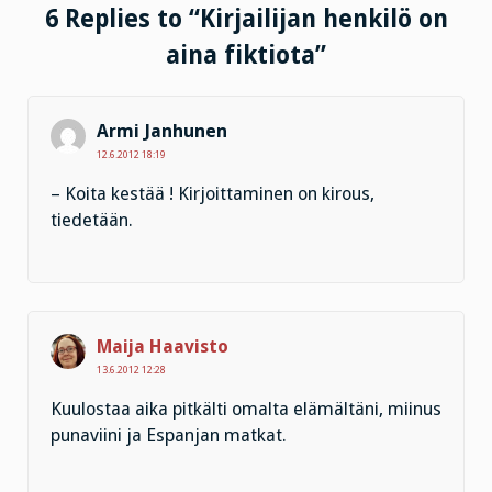
6 Replies to “Kirjailijan henkilö on
aina fiktiota”
Armi Janhunen
12.6.2012 18:19
– Koita kestää ! Kirjoittaminen on kirous,
tiedetään.
Maija Haavisto
13.6.2012 12:28
Kuulostaa aika pitkälti omalta elämältäni, miinus
punaviini ja Espanjan matkat.