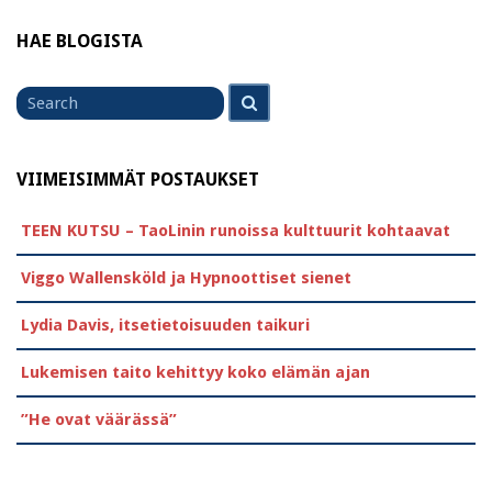
HAE BLOGISTA
Search
Search
for
VIIMEISIMMÄT POSTAUKSET
TEEN KUTSU – TaoLinin runoissa kulttuurit kohtaavat
Viggo Wallensköld ja Hypnoottiset sienet
Lydia Davis, itsetietoisuuden taikuri
Lukemisen taito kehittyy koko elämän ajan
”He ovat väärässä”