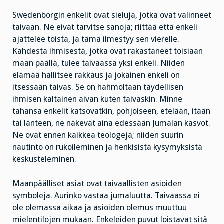
Swedenborgin enkelit ovat sieluja, jotka ovat valinneet
taivaan. Ne eivät tarvitse sanoja; riittää että enkeli
ajattelee toista, ja tämä ilmestyy sen vierelle.
Kahdesta ihmisestä, jotka ovat rakastaneet toisiaan
maan päällä, tulee taivaassa yksi enkeli. Niiden
elämää hallitsee rakkaus ja jokainen enkeli on
itsessään taivas. Se on hahmoltaan täydellisen
ihmisen kaltainen aivan kuten taivaskin. Minne
tahansa enkelit katsovatkin, pohjoiseen, etelään, itään
tai länteen, ne näkevät aina edessään Jumalan kasvot.
Ne ovat ennen kaikkea teologeja; niiden suurin
nautinto on rukoileminen ja henkisistä kysymyksistä
keskusteleminen.
Maanpäälliset asiat ovat taivaallisten asioiden
symboleja. Aurinko vastaa jumaluutta. Taivaassa ei
ole olemassa aikaa ja asioiden olemus muuttuu
mielentilojen mukaan. Enkeleiden puvut loistavat sitä