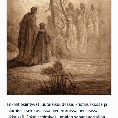
Enkelit esiintyvät juutalaisuudessa, kristinuskossa ja
islamissa sekä useissa pienemmissä henkisissä
liikkeissä. Enkelit toimivat Jumalan sanansaattajina,