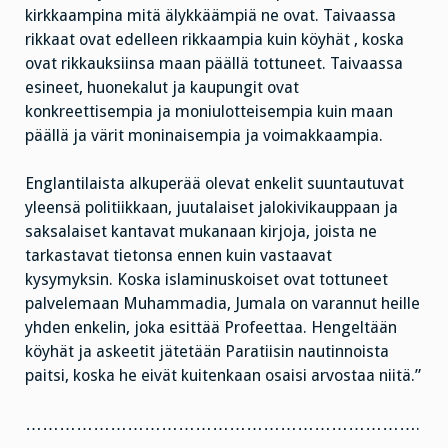
kirkkaampina mitä älykkäämpiä ne ovat. Taivaassa
rikkaat ovat edelleen rikkaampia kuin köyhät , koska
ovat rikkauksiinsa maan päällä tottuneet. Taivaassa
esineet, huonekalut ja kaupungit ovat
konkreettisempia ja moniulotteisempia kuin maan
päällä ja värit moninaisempia ja voimakkaampia.
Englantilaista alkuperää olevat enkelit suuntautuvat
yleensä politiikkaan, juutalaiset jalokivikauppaan ja
saksalaiset kantavat mukanaan kirjoja, joista ne
tarkastavat tietonsa ennen kuin vastaavat
kysymyksin. Koska islaminuskoiset ovat tottuneet
palvelemaan Muhammadia, Jumala on varannut heille
yhden enkelin, joka esittää Profeettaa. Hengeltään
köyhät ja askeetit jätetään Paratiisin nautinnoista
paitsi, koska he eivät kuitenkaan osaisi arvostaa niitä.”
…………………………………………………………….