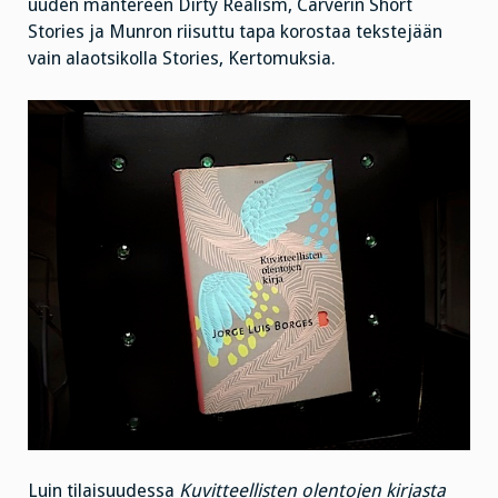
uuden mantereen Dirty Realism, Carverin Short
Stories ja Munron riisuttu tapa korostaa tekstejään
vain alaotsikolla Stories, Kertomuksia.
Luin tilaisuudessa
Kuvitteellisten olentojen kirjasta