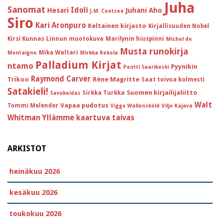
Juha
Sanomat
Idoli
Hesari
Juhani Aho
J.M. Coetzee
Siro
Kari Aronpuro
Keltainen kirjasto
Kirjallisuuden Nobel
Kirsi Kunnas
Linnun muotokuva
Marilynin hiuspinni
Michel de
Musta runokirja
Mika Waltari
Montaigne
Mirkka Rekola
Palladium Kirjat
ntamo
Pyynikin
Pentti Saarikoski
Raymond Carver
Trikoo
Réne Magritte
Saat toivoa kolmesti
Satakieli!
Suomen kirjailijaliitto
Sirkka Turkka
Savukeidas
Walt
Vapaa pudotus
Tommi Melender
Viggo Wallensköld
Viljo Kajava
Whitman
Yllämme kaartuva taivas
ARKISTOT
heinäkuu 2026
kesäkuu 2026
toukokuu 2026