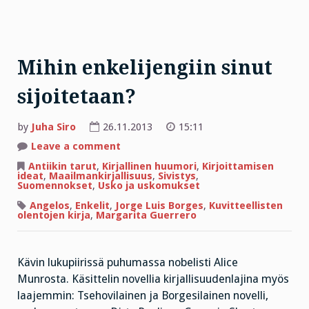
Mihin enkelijengiin sinut
sijoitetaan?
by
Juha Siro
26.11.2013
15:11
on
Leave a comment
Mihin
enkelijengiin
Antiikin tarut
,
Kirjallinen huumori
,
Kirjoittamisen
sinut
ideat
,
Maailmankirjallisuus
,
Sivistys
,
sijoitetaan?
Suomennokset
,
Usko ja uskomukset
Angelos
,
Enkelit
,
Jorge Luis Borges
,
Kuvitteellisten
olentojen kirja
,
Margarita Guerrero
Kävin lukupiirissä puhumassa nobelisti Alice
Munrosta. Käsittelin novellia kirjallisuudenlajina myös
laajemmin: Tsehovilainen ja Borgesilainen novelli,