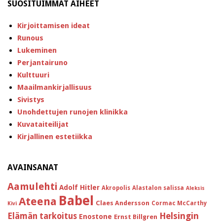
SUOSITUIMMAT AIHEET
Kirjoittamisen ideat
Runous
Lukeminen
Perjantairuno
Kulttuuri
Maailmankirjallisuus
Sivistys
Unohdettujen runojen klinikka
Kuvataiteilijat
Kirjallinen estetiikka
AVAINSANAT
Aamulehti
Adolf Hitler
Akropolis
Alastalon salissa
Aleksis
Babel
Ateena
Claes Andersson
Cormac McCarthy
Kivi
Helsingin
Elämän tarkoitus
Enostone
Ernst Billgren