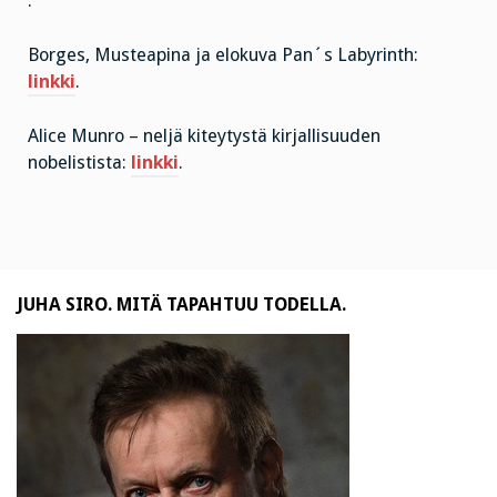
.
Borges, Musteapina ja elokuva Pan´s Labyrinth:
linkki
.
Alice Munro – neljä kiteytystä kirjallisuuden
nobelistista:
linkki
.
JUHA SIRO. MITÄ TAPAHTUU TODELLA.