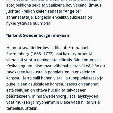
sotajoukkona sekä taivaallisena hoviväkenä. Ilmaus
juontaa kreikan kielen sanasta ”Angelos”
sanansaattaja. Borgesin enkelikuvauksessa on
hykerryttävää huumoria.
”
Enkelit Swedenborgin mukaan
Huomattava tiedemies ja filosofi Emmanuel
Swedenborg (1688–1772) asui kaksikymmentä
viimeistä vuotta oppineesta elämästään Lontoossa.
Koska englantilaiset ovat vähäpuheista väkeä, hän otti
tavakseen keskustella paholaisten ja enkeleiden
kanssa. Herra salli hänen vierailla tuonpuoleisessa ja
puhella sen asukkaiden kanssa. Jeesus on sanonut,
että sielujen on oltava hurskaita taivaaseen
päästäkseen, mihin Swedenborg lisäsi älykkyyden
vaatimuksen ja myöhemmin Blake vaati niiltä vielä
taiteellisuuttakin.