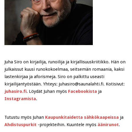
Juha Siro on kirjailija, runoilija ja kirjallisuuskriitikko. Hän on
julkaissut kuusi runokokoelmaa, seitsemän romaania, kaksi
lastenkirjaa ja aforismeja. Siro on palkittu useasti
kirjailijantyöstään. Yhteys: juhasiro@saunalahti.fi. Kotisivut:
juhasiro.fi
. Löydät Juhan myös
Facebookista
ja
Instagramista
.
Tutustu myös Juhan
Kaupunkitaidetta sähkökaapeissa
ja
Ahdistuspurkit
-projekteihin. Kuuntele myös
äänirunot
.