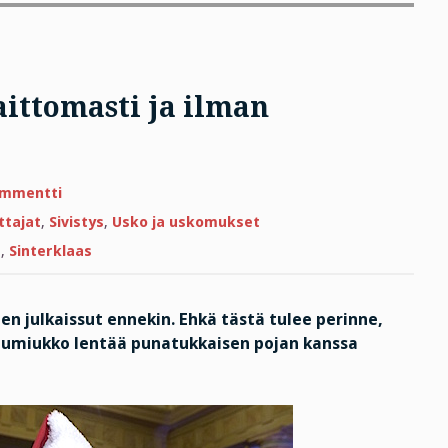
aittomasti ja ilman
artikkeliin
ommentti
Valepukki
–
ttajat
,
Sivistys
,
Usko ja uskomukset
Suomessa
laittomasti
s
,
Sinterklaas
ja
ilman
papereita
len julkaissut ennekin. Ehkä tästä tulee perinne,
 Lumiukko lentää punatukkaisen pojan kanssa