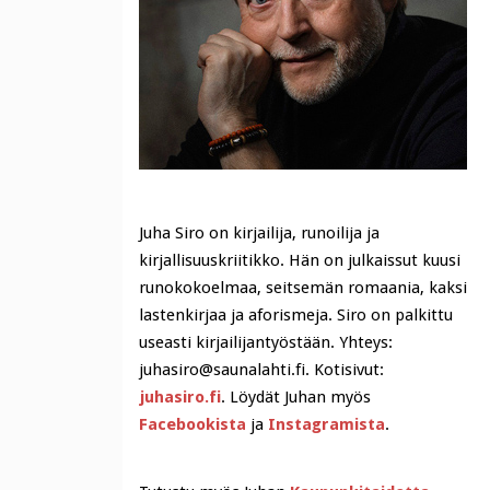
Juha Siro on kirjailija, runoilija ja
kirjallisuuskriitikko. Hän on julkaissut kuusi
runokokoelmaa, seitsemän romaania, kaksi
lastenkirjaa ja aforismeja. Siro on palkittu
useasti kirjailijantyöstään. Yhteys:
juhasiro@saunalahti.fi. Kotisivut:
juhasiro.fi
. Löydät Juhan myös
Facebookista
ja
Instagramista
.