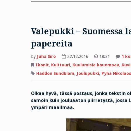
Valepukki – Suomessa l
papereita
by
Juha Siro
22.12.2016
18:31
1 k
Ikonit
,
Kulttuuri
,
Kuulumisia kauempaa
,
Kuvi
Haddon Sundblom
,
Joulupukki
,
Pyhä Nikolao
Olkaa hyvä, tässä postaus, jonka tekstin o
samoin kuin jouluaaton piirretystä, jossa
ympäri maailmaa.