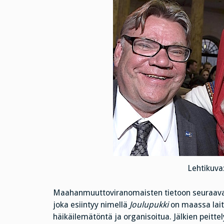
Lehtikuva:
Maahanmuuttoviranomaisten tietoon seuraavaa: 
joka esiintyy nimellä
Joulupukki
on maassa lait
häikäilemätöntä ja organisoitua. Jälkien peit