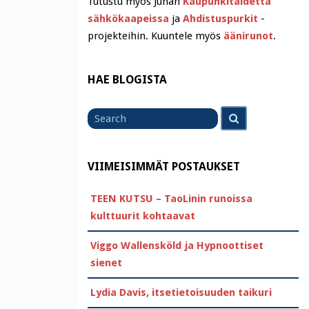
Tutustu myös Juhan
Kaupunkitaidetta
sähkökaapeissa
ja
Ahdistuspurkit
-
projekteihin. Kuuntele myös
äänirunot
.
HAE BLOGISTA
Search
Search
for
VIIMEISIMMÄT POSTAUKSET
TEEN KUTSU – TaoLinin runoissa
kulttuurit kohtaavat
Viggo Wallensköld ja Hypnoottiset
sienet
Lydia Davis, itsetietoisuuden taikuri