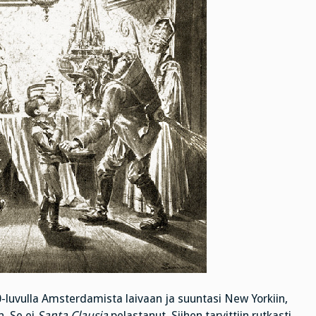
luvulla Amsterdamista laivaan ja suuntasi New Yorkiin,
n. Se ei
Santa Clausia
pelastanut. Siihen tarvittiin rutkasti