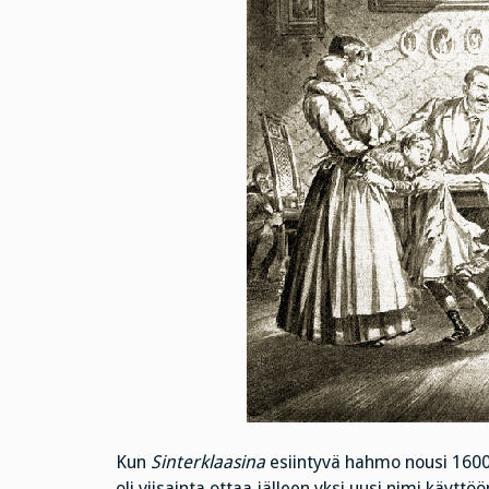
Kun
Sinterklaasina
esiintyvä hahmo nousi 1600-
oli viisainta ottaa jälleen yksi uusi nimi käyttöö