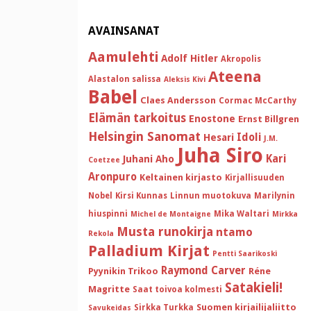
AVAINSANAT
Aamulehti
Adolf Hitler
Akropolis
Ateena
Alastalon salissa
Aleksis Kivi
Babel
Claes Andersson
Cormac McCarthy
Elämän tarkoitus
Enostone
Ernst Billgren
Helsingin Sanomat
Idoli
Hesari
J.M.
Juha Siro
Kari
Juhani Aho
Coetzee
Aronpuro
Keltainen kirjasto
Kirjallisuuden
Nobel
Kirsi Kunnas
Linnun muotokuva
Marilynin
hiuspinni
Mika Waltari
Michel de Montaigne
Mirkka
Musta runokirja
ntamo
Rekola
Palladium Kirjat
Pentti Saarikoski
Raymond Carver
Pyynikin Trikoo
Réne
Satakieli!
Magritte
Saat toivoa kolmesti
Suomen kirjailijaliitto
Sirkka Turkka
Savukeidas