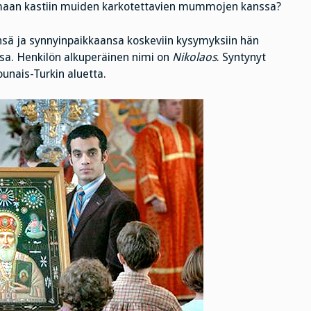
amaan kastiin muiden karkotettavien mummojen kanssa?
nsä ja synnyinpaikkaansa koskeviin kysymyksiin hän
ossa. Henkilön alkuperäinen nimi on
Nikolaos
. Syntynyt
ounais-Turkin aluetta.