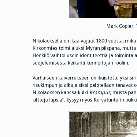
Mark Copier,
Nikolaoksella on ikää vajaat 1800 vuotta, mikä e
Kirkonmies toimi aluksi Myran piispana, mutta
Henkilö vaihtoi usein identiteettiä ja toiminta 
suojelemisesta keikahti kurinpitäjän rooliin.
Varhaiseen kaiverrukseen on ikuistettu yksi si
risukimpun ja alkajaisiksi pelotellaan tenavat o
Nikolaoksen kanssa kulki
Krampus
, musta paho
kilttejä lapsia”, kysyy myös Korvatunturin pukki