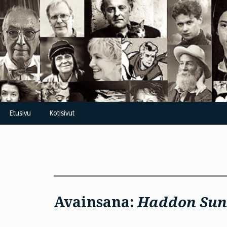
Skip
to
content
Etusivu
Kotisivut
Avainsana:
Haddon Su