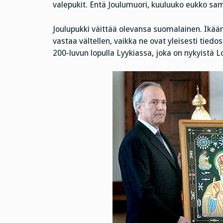
valepukit. Entä Joulumuori, kuuluuko eukko s
Joulupukki väittää olevansa suomalainen. Ikää
vastaa vältellen, vaikka ne ovat yleisesti tied
200-luvun lopulla Lyykiassa, joka on nykyistä L