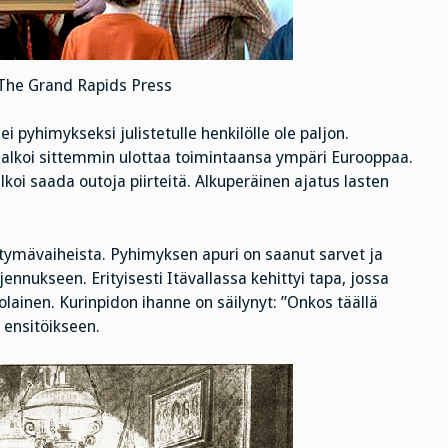
 The Grand Rapids Press
i pyhimykseksi julistetulle henkilölle ole paljon.
 alkoi sittemmin ulottaa toimintaansa ympäri Eurooppaa.
alkoi saada outoja piirteitä. Alkuperäinen ajatus lasten
irtymävaiheista. Pyhimyksen apuri on saanut sarvet ja
jennukseen. Erityisesti Itävallassa kehittyi tapa, jossa
lainen. Kurinpidon ihanne on säilynyt: ”Onkos täällä
 ensitöikseen.