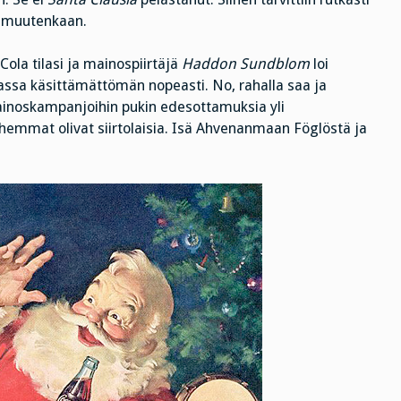
s muutenkaan.
ola tilasi ja mainospiirtäjä
Haddon Sundblom
loi
assa käsittämättömän nopeasti. No, rahalla saa ja
mainoskampanjoihin pukin edesottamuksia yli
emmat olivat siirtolaisia. Isä Ahvenanmaan Föglöstä ja