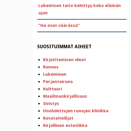
Lukemisen taito kehittyy koko elämän
ajan
”He ovat väärässä”
SUOSITUIMMAT AIHEET
Kirjoittamisen ideat
Runous
Lukeminen
Perjantairuno
Kulttuuri
Maailmankirjallisuus
Sivistys
Unohdettujen runojen klinikka
Kuvataiteilijat
Kirjallinen estetiikka