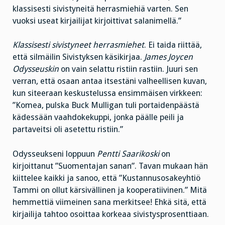
klassisesti sivistyneitä herrasmiehiä varten. Sen
vuoksi useat kirjailijat kirjoittivat salanimellä.”
Klassisesti sivistyneet herrasmiehet
. Ei taida riittää,
että silmäilin Sivistyksen käsikirjaa.
James Joycen
Odysseuskin
on vain selattu ristiin rastiin. Juuri sen
verran, että osaan antaa itsestäni valheellisen kuvan,
kun siteeraan keskustelussa ensimmäisen virkkeen:
”Komea, pulska Buck Mulligan tuli portaidenpäästä
kädessään vaahdokekuppi, jonka päälle peili ja
partaveitsi oli asetettu ristiin.”
Odysseukseni loppuun
Pentti Saarikoski
on
kirjoittanut ”Suomentajan sanan”. Tavan mukaan hän
kiittelee kaikki ja sanoo, että ”Kustannusosakeyhtiö
Tammi on ollut kärsivällinen ja kooperatiivinen.” Mitä
hemmettiä viimeinen sana merkitsee! Ehkä sitä, että
kirjailija tahtoo osoittaa korkeaa sivistysprosenttiaan.