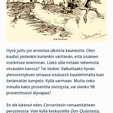
Hyvä juttu jos arvostaa ulkoista kauneutta. Olen
kuullut joidenkin kuitenkin väittävän, että sisäinen
merkitsee enemmän. Liekö sillä mitään tekemistä
viisauden kanssa? Tai tiedon. Vaikuttaako hyvän
yleissivistyksen omaava sisäisesti kauniimmalta kuin
tietämätön tumpelo. Kyllä varmaan. Mutta onko
minulla kaksi prosenttia sivistystä, vai olenko 98
prosenttisesti älyvapaa?
En ole lukenut edes
Cervantesin
romaanitaiteen
perusteosta. Voin kyllä keskustella
Don Quijotesta
,