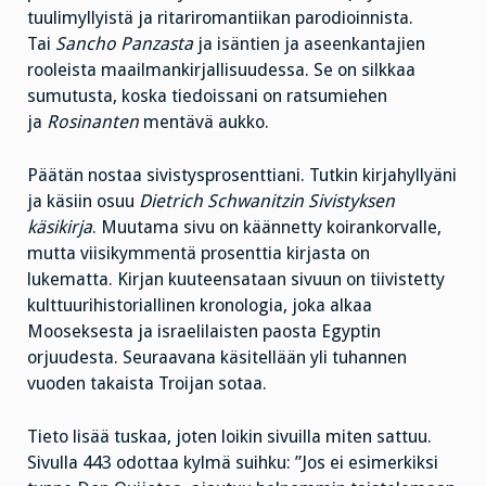
tuulimyllyistä ja ritariromantiikan parodioinnista.
Tai
Sancho Panzasta
ja isäntien ja aseenkantajien
rooleista maailmankirjallisuudessa. Se on silkkaa
sumutusta, koska tiedoissani on ratsumiehen
ja
Rosinanten
mentävä aukko.
Päätän nostaa sivistysprosenttiani. Tutkin kirjahyllyäni
ja käsiin osuu
Dietrich Schwanitzin Sivistyksen
käsikirja
. Muutama sivu on käännetty koirankorvalle,
mutta viisikymmentä prosenttia kirjasta on
lukematta. Kirjan kuuteensataan sivuun on tiivistetty
kulttuurihistoriallinen kronologia, joka alkaa
Mooseksesta ja israelilaisten paosta Egyptin
orjuudesta. Seuraavana käsitellään yli tuhannen
vuoden takaista Troijan sotaa.
Tieto lisää tuskaa, joten loikin sivuilla miten sattuu.
Sivulla 443 odottaa kylmä suihku: ”Jos ei esimerkiksi