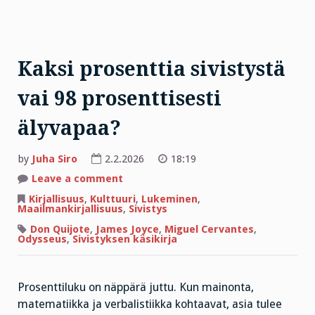
Kaksi prosenttia sivistystä
vai 98 prosenttisesti
älyvapaa?
by
Juha Siro
2.2.2026
18:19
on
Leave a comment
Kaksi
prosenttia
Kirjallisuus
,
Kulttuuri
,
Lukeminen
,
sivistystä
Maailmankirjallisuus
,
Sivistys
vai
98
Don Quijote
,
James Joyce
,
Miguel Cervantes
,
prosenttisesti
Odysseus
,
Sivistyksen käsikirja
älyvapaa?
Prosenttiluku on näppärä juttu. Kun mainonta,
matematiikka ja verbalistiikka kohtaavat, asia tulee