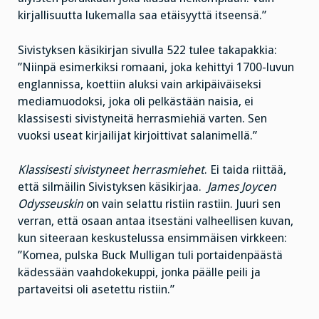
kirjallisuutta lukemalla saa etäisyyttä itseensä.”
Sivistyksen käsikirjan sivulla 522 tulee takapakkia:
”Niinpä esimerkiksi romaani, joka kehittyi 1700-luvun
englannissa, koettiin aluksi vain arkipäiväiseksi
mediamuodoksi, joka oli pelkästään naisia, ei
klassisesti sivistyneitä herrasmiehiä varten. Sen
vuoksi useat kirjailijat kirjoittivat salanimellä.”
Klassisesti sivistyneet herrasmiehet
. Ei taida riittää,
että silmäilin Sivistyksen käsikirjaa.
James Joycen
Odysseuskin
on vain selattu ristiin rastiin. Juuri sen
verran, että osaan antaa itsestäni valheellisen kuvan,
kun siteeraan keskustelussa ensimmäisen virkkeen:
”Komea, pulska Buck Mulligan tuli portaidenpäästä
kädessään vaahdokekuppi, jonka päälle peili ja
partaveitsi oli asetettu ristiin.”