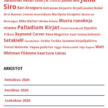
Sanomat
Idoli
Hesari
Juhani Aho
J.M. Coetzee
Siro
Kari Aronpuro
Keltainen kirjasto
Kirjallisuuden Nobel
Kirsi Kunnas
Linnun muotokuva
Marilynin hiuspinni
Michel de
Musta runokirja
Mika Waltari
Montaigne
Mirkka Rekola
Palladium Kirjat
ntamo
Pyynikin
Pentti Saarikoski
Raymond Carver
Trikoo
Réne Magritte
Saat toivoa kolmesti
Satakieli!
Suomen kirjailijaliitto
Sirkka Turkka
Savukeidas
Walt
Vapaa pudotus
Tommi Melender
Viggo Wallensköld
Viljo Kajava
Whitman
Yllämme kaartuva taivas
ARKISTOT
heinäkuu 2026
kesäkuu 2026
toukokuu 2026