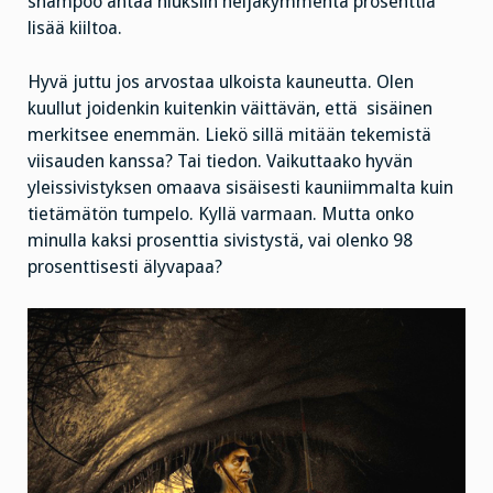
shampoo antaa hiuksiin neljäkymmentä prosenttia
lisää kiiltoa.
Hyvä juttu jos arvostaa ulkoista kauneutta. Olen
kuullut joidenkin kuitenkin väittävän, että sisäinen
merkitsee enemmän. Liekö sillä mitään tekemistä
viisauden kanssa? Tai tiedon. Vaikuttaako hyvän
yleissivistyksen omaava sisäisesti kauniimmalta kuin
tietämätön tumpelo. Kyllä varmaan. Mutta onko
minulla kaksi prosenttia sivistystä, vai olenko 98
prosenttisesti älyvapaa?