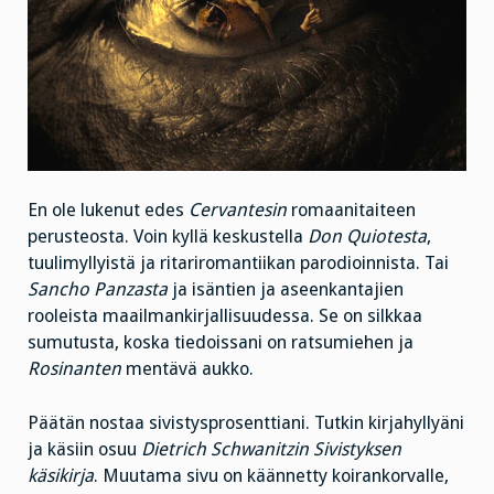
En ole lukenut edes
Cervantesin
romaanitaiteen
perusteosta. Voin kyllä keskustella
Don Quiotesta
,
tuulimyllyistä ja ritariromantiikan parodioinnista. Tai
Sancho Panzasta
ja isäntien ja aseenkantajien
rooleista maailmankirjallisuudessa. Se on silkkaa
sumutusta, koska tiedoissani on ratsumiehen ja
Rosinanten
mentävä aukko.
Päätän nostaa sivistysprosenttiani. Tutkin kirjahyllyäni
ja käsiin osuu
Dietrich Schwanitzin Sivistyksen
käsikirja
. Muutama sivu on käännetty koirankorvalle,