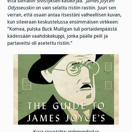
että silmäilin Sivistyksen käsikirjaa.
James Joycen
Odysseuskin
on vain selattu ristiin rastiin. Juuri sen
verran, että osaan antaa itsestäni valheellisen kuvan,
kun siteeraan keskustelussa ensimmäisen virkkeen:
”Komea, pulska Buck Mulligan tuli portaidenpäästä
kädessään vaahdokekuppi, jonka päälle peili ja
partaveitsi oli asetettu ristiin.”
Kuva sivustolta: independed.ie