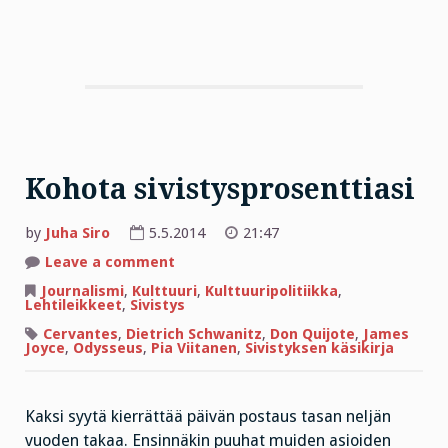
Kohota sivistysprosenttiasi
by
Juha Siro
5.5.2014
21:47
on
Leave a comment
Kohota
sivistysprosenttiasi
Journalismi
,
Kulttuuri
,
Kulttuuripolitiikka
,
Lehtileikkeet
,
Sivistys
Cervantes
,
Dietrich Schwanitz
,
Don Quijote
,
James
Joyce
,
Odysseus
,
Pia Viitanen
,
Sivistyksen käsikirja
Kaksi syytä kierrättää päivän postaus tasan neljän
vuoden takaa. Ensinnäkin puuhat muiden asioiden