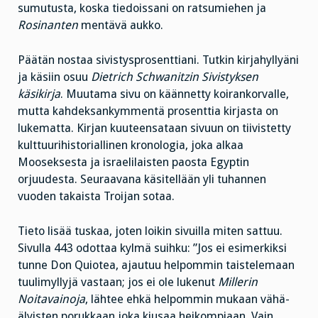
sumutusta, koska tiedoissani on ratsumiehen ja
Rosinanten
mentävä aukko.
Päätän nostaa sivistysprosenttiani. Tutkin kirjahyllyäni
ja käsiin osuu
Dietrich Schwanitzin Sivistyksen
käsikirja
. Muutama sivu on käännetty koirankorvalle,
mutta kahdeksankymmentä prosenttia kirjasta on
lukematta. Kirjan kuuteensataan sivuun on tiivistetty
kulttuurihistoriallinen kronologia, joka alkaa
Mooseksesta ja israelilaisten paosta Egyptin
orjuudesta. Seuraavana käsitellään yli tuhannen
vuoden takaista Troijan sotaa.
Tieto lisää tuskaa, joten loikin sivuilla miten sattuu.
Sivulla 443 odottaa kylmä suihku: ”Jos ei esimerkiksi
tunne Don Quiotea, ajautuu helpommin taistelemaan
tuulimyllyjä vastaan; jos ei ole lukenut
Millerin
Noitavainoja
, lähtee ehkä helpommin mukaan vähä-
älyisten porukkaan joka kiusaa heikompiaan. Vain