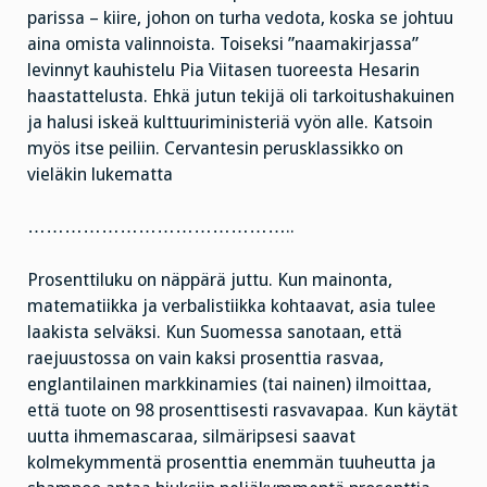
parissa – kiire, johon on turha vedota, koska se johtuu
aina omista valinnoista. Toiseksi ”naamakirjassa”
levinnyt kauhistelu Pia Viitasen tuoreesta Hesarin
haastattelusta. Ehkä jutun tekijä oli tarkoitushakuinen
ja halusi iskeä kulttuuriministeriä vyön alle. Katsoin
myös itse peiliin. Cervantesin perusklassikko on
vieläkin lukematta
……………………………………..
Prosenttiluku on näppärä juttu. Kun mainonta,
matematiikka ja verbalistiikka kohtaavat, asia tulee
laakista selväksi. Kun Suomessa sanotaan, että
raejuustossa on vain kaksi prosenttia rasvaa,
englantilainen markkinamies (tai nainen) ilmoittaa,
että tuote on 98 prosenttisesti rasvavapaa. Kun käytät
uutta ihmemascaraa, silmäripsesi saavat
kolmekymmentä prosenttia enemmän tuuheutta ja