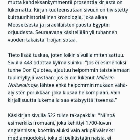
mutta kahdeksankymmentä prosenttia kirjasta on
lukematta. Kirjan kuuteensataan sivuun on tiivistetty
kulttuurihistoriallinen kronologia, joka alkaa
Mooseksesta ja israelilaisten paosta Egyptin
orjuudesta. Seuraavana käsitellään yli tuhannen
vuoden takaista Troijan sotaa.
Tieto lisää tuskaa, joten loikin sivuilla miten sattuu.
Sivulla 443 odottaa kylmä suihku: ”Jos ei esimerkiksi
tunne Don Quiotea, ajautuu helpommin taistelemaan
tuulimyllyjä vastaan; jos ei ole lukenut
Millerin
Noitavainoja
, lähtee ehkä helpommin mukaan vähä-
älyisten porukkaan joka kiusaa heikompiaan. Vain
kirjallisuutta lukemalla saa etäisyyttä itseensä.”
Käsikirjan sivulla 522 tulee takapakkia: ”Niinpä
esimerkiksi romaani, joka kehittyi 1700-luvun
englannissa, koettiin aluksi vain arkipäiväiseksi
mediamuodoksi, joka oli pelkästään naisia, ei