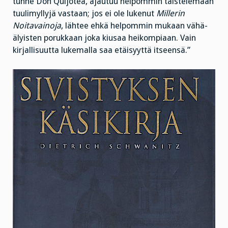
tunne Don Quijotea, ajautuu helpommin taistelemaan
tuulimyllyjä vastaan; jos ei ole lukenut
Millerin
Noitavainoja
, lähtee ehkä helpommin mukaan vähä-
älyisten porukkaan joka kiusaa heikompiaan. Vain
kirjallisuutta lukemalla saa etäisyyttä itseensä.”