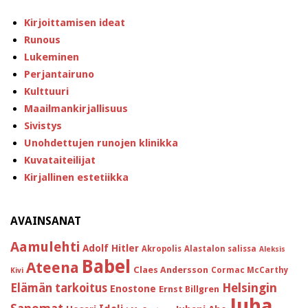
Kirjoittamisen ideat
Runous
Lukeminen
Perjantairuno
Kulttuuri
Maailmankirjallisuus
Sivistys
Unohdettujen runojen klinikka
Kuvataiteilijat
Kirjallinen estetiikka
AVAINSANAT
Aamulehti
Adolf Hitler
Akropolis
Alastalon salissa
Aleksis
Babel
Ateena
Claes Andersson
Cormac McCarthy
Kivi
Helsingin
Elämän tarkoitus
Enostone
Ernst Billgren
Juha