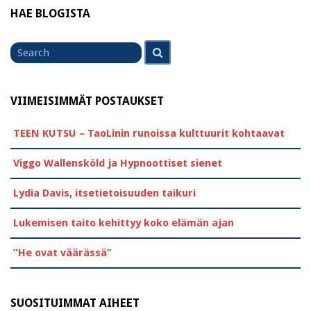
HAE BLOGISTA
Search
Search
for
VIIMEISIMMÄT POSTAUKSET
TEEN KUTSU – TaoLinin runoissa kulttuurit kohtaavat
Viggo Wallensköld ja Hypnoottiset sienet
Lydia Davis, itsetietoisuuden taikuri
Lukemisen taito kehittyy koko elämän ajan
”He ovat väärässä”
SUOSITUIMMAT AIHEET