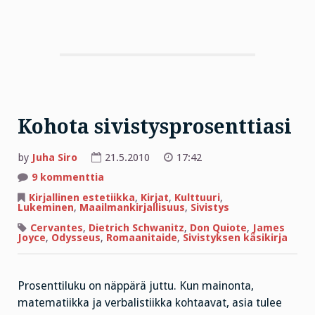
Kohota sivistysprosenttiasi
by
Juha Siro
21.5.2010
17:42
artikkeliin
9 kommenttia
Kohota
sivistysprosenttiasi
Kirjallinen estetiikka
,
Kirjat
,
Kulttuuri
,
Lukeminen
,
Maailmankirjallisuus
,
Sivistys
Cervantes
,
Dietrich Schwanitz
,
Don Quiote
,
James
Joyce
,
Odysseus
,
Romaanitaide
,
Sivistyksen käsikirja
Prosenttiluku on näppärä juttu. Kun mainonta,
matematiikka ja verbalistiikka kohtaavat, asia tulee