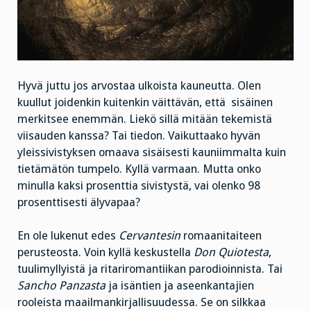
Hyvä juttu jos arvostaa ulkoista kauneutta. Olen
kuullut joidenkin kuitenkin väittävän, että sisäinen
merkitsee enemmän. Liekö sillä mitään tekemistä
viisauden kanssa? Tai tiedon. Vaikuttaako hyvän
yleissivistyksen omaava sisäisesti kauniimmalta kuin
tietämätön tumpelo. Kyllä varmaan. Mutta onko
minulla kaksi prosenttia sivistystä, vai olenko 98
prosenttisesti älyvapaa?
En ole lukenut edes
Cervantesin
romaanitaiteen
perusteosta. Voin kyllä keskustella
Don Quiotesta
,
tuulimyllyistä ja ritariromantiikan parodioinnista. Tai
Sancho Panzasta
ja isäntien ja aseenkantajien
rooleista maailmankirjallisuudessa. Se on silkkaa