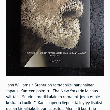
John Williamsin Stoner on romaaniksi harvinainen
tapaus. Kanteen poimittu The New Yorkerin lainaus
väittää: ”Suurin amerikkalainen romaani, josta et ole
koskaan kuullut”. Kansipaperin liepeestä löytyy lisäksi
usean kirjailijakollegan suositus. Monesti koettuja