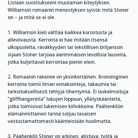
Listaan suositukseeni muutaman kiteytyksen
Williamsin romaanin menestyksen syistä: mitä Stoner
on – ja mitä se ei ole.
1. Williamsin kieli välttää kaikkea korostusta ja
alleviivausta. Kerronta ei hae mitään itsensä
ulkopuolelta, räväkkyyden tai tekstillisen briljanssin
sijaan Stoner tarjoaa äärimmäisen levollisia lauseita,
jotka kuljettavat kerrontaa pienin elein.
2. Romaanin rakenne on yksinkertainen. Kronologinen
kerronta toimii ilman ennakointeja, takaumia tai
tarkoituksellisesti tehtyjä tihentymiä. Ei laskelmoituja
”gliffhangereita” lukujen loppuun, yllätyskäänteitä,
jotka toimisivat lukemisen kiihokkeina. Päähenkilön
elämänmittainen tarina soljuu tasaisen
vastustamattomasti käänteistään huolimatta.
3. Päähenkilö Stoner on arkinen, alistuva, työtä ja