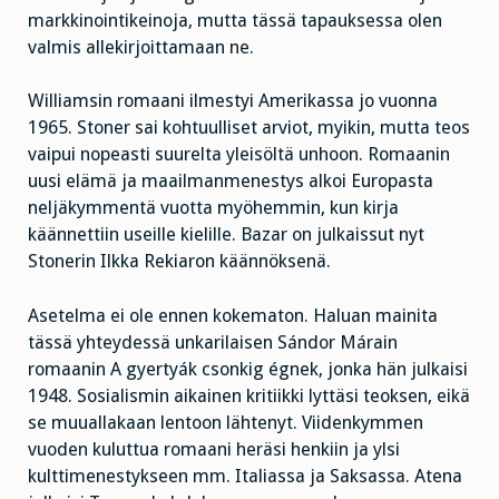
markkinointikeinoja, mutta tässä tapauksessa olen
valmis allekirjoittamaan ne.
Williamsin romaani ilmestyi Amerikassa jo vuonna
1965. Stoner sai kohtuulliset arviot, myikin, mutta teos
vaipui nopeasti suurelta yleisöltä unhoon. Romaanin
uusi elämä ja maailmanmenestys alkoi Europasta
neljäkymmentä vuotta myöhemmin, kun kirja
käännettiin useille kielille. Bazar on julkaissut nyt
Stonerin Ilkka Rekiaron käännöksenä.
Asetelma ei ole ennen kokematon. Haluan mainita
tässä yhteydessä unkarilaisen Sándor Márain
romaanin A gyertyák csonkig égnek, jonka hän julkaisi
1948. Sosialismin aikainen kritiikki lyttäsi teoksen, eikä
se muuallakaan lentoon lähtenyt. Viidenkymmen
vuoden kuluttua romaani heräsi henkiin ja ylsi
kulttimenestykseen mm. Italiassa ja Saksassa. Atena