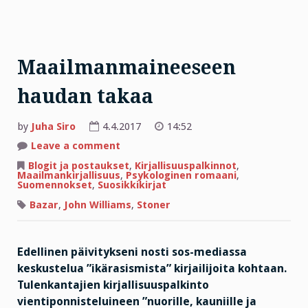
Maailmanmaineeseen
haudan takaa
by
Juha Siro
4.4.2017
14:52
on
Leave a comment
Maailmanmaineeseen
haudan
Blogit ja postaukset
,
Kirjallisuuspalkinnot
,
takaa
Maailmankirjallisuus
,
Psykologinen romaani
,
Suomennokset
,
Suosikkikirjat
Bazar
,
John Williams
,
Stoner
Edellinen päivitykseni nosti sos-mediassa
keskustelua ”ikärasismista” kirjailijoita kohtaan.
Tulenkantajien kirjallisuuspalkinto
vientiponnisteluineen ”nuorille, kauniille ja