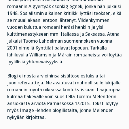
romaanin A gyertyák csonkig égnek, jonka hän julkaisi
1948. Sosialismin aikainen kritiikki lyttäsi teoksen, eikä
se muuallakaan lentoon lähtenyt. Viidenkymmen
vuoden kuluttua romaani heräsi henkiin ja ylsi
kulttimenestykseen mm. Italiassa ja Saksassa. Atena
julkaisi Tuomo Lahdelman suomennoksen vuonna
2001 nimellä Kynttilät palavat loppuun. Tarkalla
lähiluvulla Williamsin ja Márain romaaneista voi löytää
tyylillisiä yhteneväisyyksiä.
Blogi ei nosta arvioihinsa sisältöselostuksia tai
juonireferaatteja. Ne avautuvat mahdolliselle lukijalle
romaanin myötä oikeassa kontekstissaan. Laajempaa
kulmaa hakevalle voin suositella Tommi Melenderin
ansiokasta arviota Parnassossa 1/2015. Teksti löytyy
myös Image -lehden blogilistalta, jonne Melender
nykyään kirjoittaa.