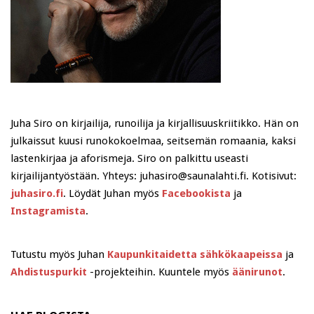
Juha Siro on kirjailija, runoilija ja kirjallisuuskriitikko. Hän on
julkaissut kuusi runokokoelmaa, seitsemän romaania, kaksi
lastenkirjaa ja aforismeja. Siro on palkittu useasti
kirjailijantyöstään. Yhteys: juhasiro@saunalahti.fi. Kotisivut:
juhasiro.fi
. Löydät Juhan myös
Facebookista
ja
Instagramista
.
Tutustu myös Juhan
Kaupunkitaidetta sähkökaapeissa
ja
Ahdistuspurkit
-projekteihin. Kuuntele myös
äänirunot
.