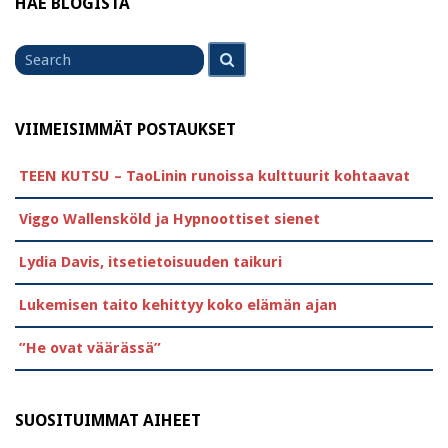
HAE BLOGISTA
Search
Search
for
VIIMEISIMMÄT POSTAUKSET
TEEN KUTSU – TaoLinin runoissa kulttuurit kohtaavat
Viggo Wallensköld ja Hypnoottiset sienet
Lydia Davis, itsetietoisuuden taikuri
Lukemisen taito kehittyy koko elämän ajan
”He ovat väärässä”
SUOSITUIMMAT AIHEET