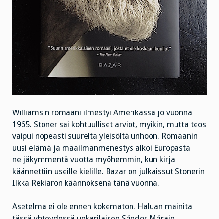
Williamsin romaani ilmestyi Amerikassa jo vuonna
1965. Stoner sai kohtuulliset arviot, myikin, mutta teos
vaipui nopeasti suurelta yleisöltä unhoon. Romaanin
uusi elämä ja maailmanmenestys alkoi Europasta
neljäkymmentä vuotta myöhemmin, kun kirja
käännettiin useille kielille. Bazar on julkaissut Stonerin
Ilkka Rekiaron käännöksenä tänä vuonna.
Asetelma ei ole ennen kokematon. Haluan mainita
tässä yhteydessä unkarilaisen Sándor Márain