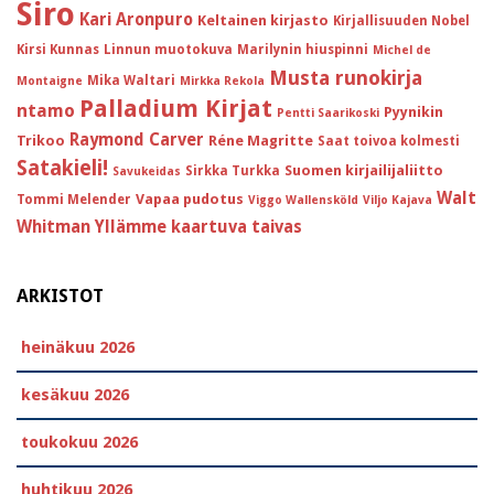
Siro
Kari Aronpuro
Keltainen kirjasto
Kirjallisuuden Nobel
Kirsi Kunnas
Linnun muotokuva
Marilynin hiuspinni
Michel de
Musta runokirja
Mika Waltari
Montaigne
Mirkka Rekola
Palladium Kirjat
ntamo
Pyynikin
Pentti Saarikoski
Raymond Carver
Trikoo
Réne Magritte
Saat toivoa kolmesti
Satakieli!
Suomen kirjailijaliitto
Sirkka Turkka
Savukeidas
Walt
Vapaa pudotus
Tommi Melender
Viggo Wallensköld
Viljo Kajava
Whitman
Yllämme kaartuva taivas
ARKISTOT
heinäkuu 2026
kesäkuu 2026
toukokuu 2026
huhtikuu 2026