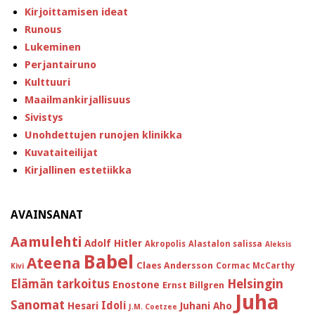
Kirjoittamisen ideat
Runous
Lukeminen
Perjantairuno
Kulttuuri
Maailmankirjallisuus
Sivistys
Unohdettujen runojen klinikka
Kuvataiteilijat
Kirjallinen estetiikka
AVAINSANAT
Aamulehti
Adolf Hitler
Akropolis
Alastalon salissa
Aleksis
Babel
Ateena
Claes Andersson
Cormac McCarthy
Kivi
Helsingin
Elämän tarkoitus
Enostone
Ernst Billgren
Juha
Sanomat
Idoli
Hesari
Juhani Aho
J.M. Coetzee