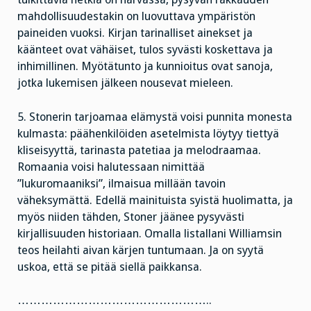
mahdollisuudestakin on luovuttava ympäristön
paineiden vuoksi. Kirjan tarinalliset ainekset ja
käänteet ovat vähäiset, tulos syvästi koskettava ja
inhimillinen. Myötätunto ja kunnioitus ovat sanoja,
jotka lukemisen jälkeen nousevat mieleen.
5. Stonerin tarjoamaa elämystä voisi punnita monesta
kulmasta: päähenkilöiden asetelmista löytyy tiettyä
kliseisyyttä, tarinasta patetiaa ja melodraamaa.
Romaania voisi halutessaan nimittää
”lukuromaaniksi”, ilmaisua millään tavoin
väheksymättä. Edellä mainituista syistä huolimatta, ja
myös niiden tähden, Stoner jäänee pysyvästi
kirjallisuuden historiaan. Omalla listallani Williamsin
teos heilahti aivan kärjen tuntumaan. Ja on syytä
uskoa, että se pitää siellä paikkansa.
…………………………………………..