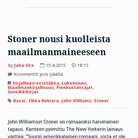
Stoner nousi kuolleista
maailmanmaineeseen
by
Juha Siro
15.4.2015
18:15
artikkelissa
Kommentit pois päältä
Stoner
nousi
Kirjallinen estetiikka
,
Lukeminen
,
kuolleista
Maailmankirjallisuus
,
Pienkustantajat
,
maailmanmaineeseen
Suosikkikirjat
Bazar
,
Ilkka Rekiaro
,
John Williams
,
Stoner
John Williamsin Stoner on romaaniksi harvinainen
tapaus. Kanteen poimittu The New Yorkerin lainaus
väittää: ”Suurin amerikkalainen romaani, josta et ole