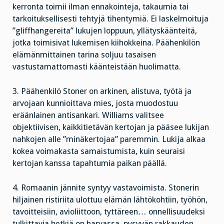
kerronta toimii ilman ennakointeja, takaumia tai
tarkoituksellisesti tehtyjä tihentymiä. Ei laskelmoituja
”gliffhangereita” lukujen loppuun, yllätyskäänteitä,
jotka toimisivat lukemisen kiihokkeina. Päähenkilön
elämänmittainen tarina soljuu tasaisen
vastustamattomasti käänteistään huolimatta.
3. Päähenkilö Stoner on arkinen, alistuva, työtä ja
arvojaan kunnioittava mies, josta muodostuu
eräänlainen antisankari. Williams valitsee
objektiivisen, kaikkitietävän kertojan ja pääsee lukijan
nahkojen alle ”minäkertojaa” paremmin. Lukija alkaa
kokea voimakasta samaistumista, kuin seuraisi
kertojan kanssa tapahtumia paikan päällä.
4. Romaanin jännite syntyy vastavoimista. Stonerin
hiljainen ristiriita ulottuu elämän lähtökohtiin, työhön,
tavoitteisiin, avioliittoon, tyttäreen… onnellisuudeksi
tulkittavia hetkiä on harvassa, pysyvän rakkauden