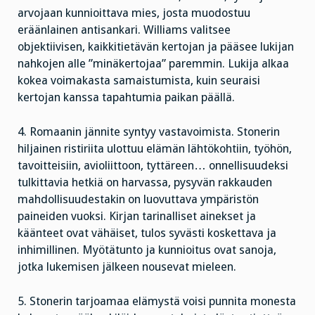
arvojaan kunnioittava mies, josta muodostuu
eräänlainen antisankari. Williams valitsee
objektiivisen, kaikkitietävän kertojan ja pääsee lukijan
nahkojen alle ”minäkertojaa” paremmin. Lukija alkaa
kokea voimakasta samaistumista, kuin seuraisi
kertojan kanssa tapahtumia paikan päällä.
4. Romaanin jännite syntyy vastavoimista. Stonerin
hiljainen ristiriita ulottuu elämän lähtökohtiin, työhön,
tavoitteisiin, avioliittoon, tyttäreen… onnellisuudeksi
tulkittavia hetkiä on harvassa, pysyvän rakkauden
mahdollisuudestakin on luovuttava ympäristön
paineiden vuoksi. Kirjan tarinalliset ainekset ja
käänteet ovat vähäiset, tulos syvästi koskettava ja
inhimillinen. Myötätunto ja kunnioitus ovat sanoja,
jotka lukemisen jälkeen nousevat mieleen.
5. Stonerin tarjoamaa elämystä voisi punnita monesta