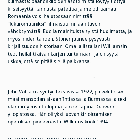
kulmasta: päähenkilöiden asetelmista löytyy tiettyä
kliseisyyttä, tarinasta patetiaa ja melodraamaa.
Romaania voisi halutessaan nimittää
”lukuromaaniksi”, ilmaisua millään tavoin
väheksymättä. Edellä mainituista syistä huolimatta, ja
myös niiden tähden, Stoner jäänee pysyvästi
kirjallisuuden historiaan. Omalla listallani Williamsin
teos heilahti aivan kärjen tuntumaan. Ja on syytä
uskoa, että se pitää siellä paikkansa.
…………………………………………..
John Williams syntyi Teksasissa 1922, palveli toisen
maailmansodan aikaan Intiassa ja Burmassa ja teki
elämäntyönsä tutkijana ja opettajana Denverin
yliopistossa. Hän oli yksi luovan kirjoittamisen
opetuksen pioneereista. Williams kuoli 1994.
……………………………………………