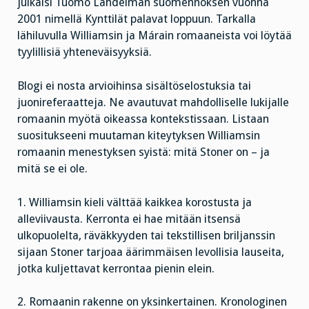
julkaisi Tuomo Lahdelman suomennoksen vuonna
2001 nimellä Kynttilät palavat loppuun. Tarkalla
lähiluvulla Williamsin ja Márain romaaneista voi löytää
tyylillisiä yhteneväisyyksiä.
Blogi ei nosta arvioihinsa sisältöselostuksia tai
juonireferaatteja. Ne avautuvat mahdolliselle lukijalle
romaanin myötä oikeassa kontekstissaan. Listaan
suositukseeni muutaman kiteytyksen Williamsin
romaanin menestyksen syistä: mitä Stoner on – ja
mitä se ei ole.
1. Williamsin kieli välttää kaikkea korostusta ja
alleviivausta. Kerronta ei hae mitään itsensä
ulkopuolelta, räväkkyyden tai tekstillisen briljanssin
sijaan Stoner tarjoaa äärimmäisen levollisia lauseita,
jotka kuljettavat kerrontaa pienin elein.
2. Romaanin rakenne on yksinkertainen. Kronologinen