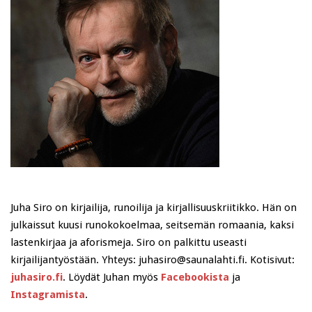
Juha Siro on kirjailija, runoilija ja kirjallisuuskriitikko. Hän on
julkaissut kuusi runokokoelmaa, seitsemän romaania, kaksi
lastenkirjaa ja aforismeja. Siro on palkittu useasti
kirjailijantyöstään. Yhteys: juhasiro@saunalahti.fi. Kotisivut:
juhasiro.fi
. Löydät Juhan myös
Facebookista
ja
Instagramista
.