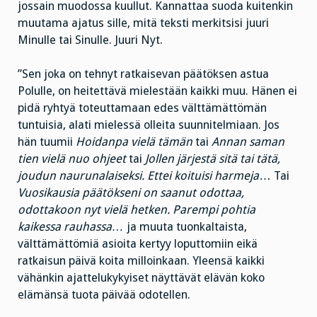
jossain muodossa kuullut. Kannattaa suoda kuitenkin
muutama ajatus sille, mitä teksti merkitsisi juuri
Minulle tai Sinulle. Juuri Nyt.
”Sen joka on tehnyt ratkaisevan päätöksen astua
Polulle, on heitettävä mielestään kaikki muu. Hänen ei
pidä ryhtyä toteuttamaan edes välttämättömän
tuntuisia, alati mielessä olleita suunnitelmiaan. Jos
hän tuumii
Hoidanpa vielä tämän
tai
Annan saman
tien vielä nuo ohjeet
tai
Jollen järjestä sitä tai tätä,
joudun naurunalaiseksi. Ettei koituisi harmeja
… Tai
Vuosikausia päätökseni on saanut odottaa,
odottakoon nyt vielä hetken. Parempi pohtia
kaikessa rauhassa…
ja muuta tuonkaltaista,
välttämättömiä asioita kertyy loputtomiin eikä
ratkaisun päivä koita milloinkaan. Yleensä kaikki
vähänkin ajattelukykyiset näyttävät elävän koko
elämänsä tuota päivää odotellen.