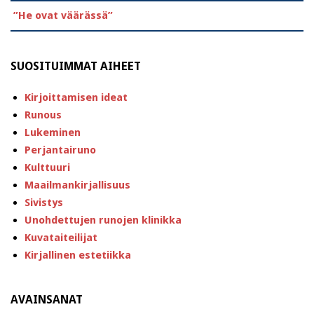
”He ovat väärässä”
SUOSITUIMMAT AIHEET
Kirjoittamisen ideat
Runous
Lukeminen
Perjantairuno
Kulttuuri
Maailmankirjallisuus
Sivistys
Unohdettujen runojen klinikka
Kuvataiteilijat
Kirjallinen estetiikka
AVAINSANAT