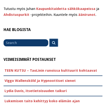
Tutustu myös Juhan
Kaupunkitaidetta sähkökaapeissa
ja
Ahdistuspurkit
-projekteihin. Kuuntele myös
äänirunot
.
HAE BLOGISTA
Search
Search
for
VIIMEISIMMÄT POSTAUKSET
TEEN KUTSU – TaoLinin runoissa kulttuurit kohtaavat
Viggo Wallensköld ja Hypnoottiset sienet
Lydia Davis, itsetietoisuuden taikuri
Lukemisen taito kehittyy koko elämän ajan