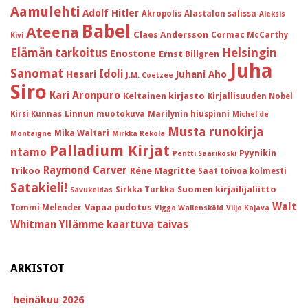
Aamulehti
Adolf Hitler
Akropolis
Alastalon salissa
Aleksis
Babel
Ateena
Claes Andersson
Cormac McCarthy
Kivi
Helsingin
Elämän tarkoitus
Enostone
Ernst Billgren
Juha
Sanomat
Idoli
Hesari
Juhani Aho
J.M. Coetzee
Siro
Kari Aronpuro
Keltainen kirjasto
Kirjallisuuden Nobel
Kirsi Kunnas
Linnun muotokuva
Marilynin hiuspinni
Michel de
Musta runokirja
Mika Waltari
Montaigne
Mirkka Rekola
Palladium Kirjat
ntamo
Pyynikin
Pentti Saarikoski
Raymond Carver
Trikoo
Réne Magritte
Saat toivoa kolmesti
Satakieli!
Suomen kirjailijaliitto
Sirkka Turkka
Savukeidas
Walt
Vapaa pudotus
Tommi Melender
Viggo Wallensköld
Viljo Kajava
Whitman
Yllämme kaartuva taivas
ARKISTOT
heinäkuu 2026