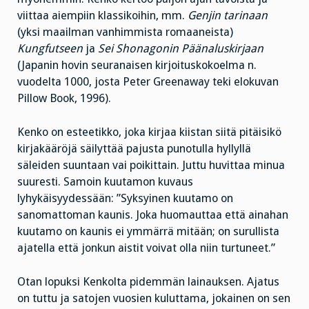
viittaa aiempiin klassikoihin, mm.
Genjin tarinaan
(yksi maailman vanhimmista romaaneista)
Kungfutseen
ja
Sei Shonagonin Päänaluskirjaan
(Japanin hovin seuranaisen kirjoituskokoelma n.
vuodelta 1000, josta Peter Greenaway teki elokuvan
Pillow Book, 1996).
Kenko on esteetikko, joka kirjaa kiistan siitä pitäisikö
kirjakääröjä säilyttää pajusta punotulla hyllyllä
säleiden suuntaan vai poikittain. Juttu huvittaa minua
suuresti. Samoin kuutamon kuvaus
lyhykäisyydessään: ”Syksyinen kuutamo on
sanomattoman kaunis. Joka huomauttaa että ainahan
kuutamo on kaunis ei ymmärrä mitään; on surullista
ajatella että jonkun aistit voivat olla niin turtuneet.”
Otan lopuksi Kenkolta pidemmän lainauksen. Ajatus
on tuttu ja satojen vuosien kuluttama, jokainen on sen