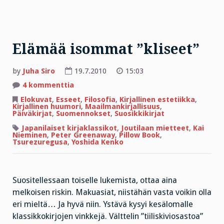
Elämää isommat ”kliseet”
by
Juha Siro
19.7.2010
15:03
artikkeliin
4 kommenttia
Elämää
isommat
Elokuvat
,
Esseet
,
Filosofia
,
Kirjallinen estetiikka
,
”kliseet”
Kirjallinen huumori
,
Maailmankirjallisuus
,
Päiväkirjat
,
Suomennokset
,
Suosikkikirjat
Japanilaiset kirjaklassikot
,
Joutilaan mietteet
,
Kai
Nieminen
,
Peter Greenaway
,
Pillow Book
,
Tsurezuregusa
,
Yoshida Kenko
Suositellessaan toiselle lukemista, ottaa aina
melkoisen riskin. Makuasiat, niistähän vasta voikin olla
eri mieltä… Ja hyvä niin. Ystävä kysyi kesälomalle
klassikkokirjojen vinkkejä. Välttelin ”tiiliskiviosastoa”