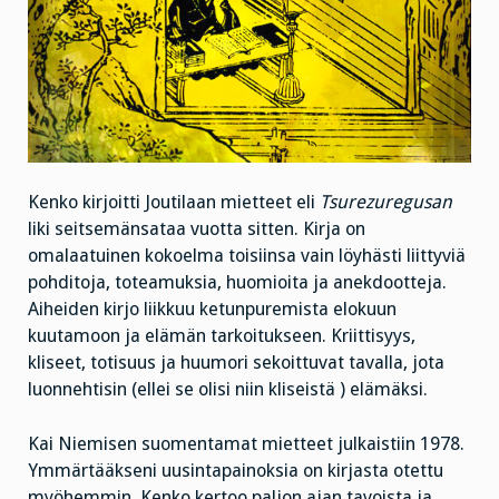
Kenko kirjoitti Joutilaan mietteet eli
Tsurezuregusan
liki seitsemänsataa vuotta sitten. Kirja on
omalaatuinen kokoelma toisiinsa vain löyhästi liittyviä
pohditoja, toteamuksia, huomioita ja anekdootteja.
Aiheiden kirjo liikkuu ketunpuremista elokuun
kuutamoon ja elämän tarkoitukseen. Kriittisyys,
kliseet, totisuus ja huumori sekoittuvat tavalla, jota
luonnehtisin (ellei se olisi niin kliseistä ) elämäksi.
Kai Niemisen suomentamat mietteet julkaistiin 1978.
Ymmärtääkseni uusintapainoksia on kirjasta otettu
myöhemmin. Kenko kertoo paljon ajan tavoista ja