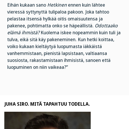
Eihän kukaan sano
Hetkinen
ennen kuin lähtee
vieressä syttynyttä tulipaloa pakoon. Joka tahtoo
pelastaa itsensä hylkää oitis omaisuutensa ja
pakenee, pohtimatta onko se häpeällistä.
Odottaako
elämä ihmistä?
Kuolema iskee nopeammin kuin tuli ja
tulva, eikä sitä käy pakeneminen. Kun hetki koittaa,
voiko kukaan kieltäytyä luopumasta iäkkäistä
vanhemmistaan, pienistä lapsistaan, valtiaansa
suosiosta, rakastamistaan ihmisistä, sanoen että
luopuminen on niin vaikeaa?”
JUHA SIRO. MITÄ TAPAHTUU TODELLA.