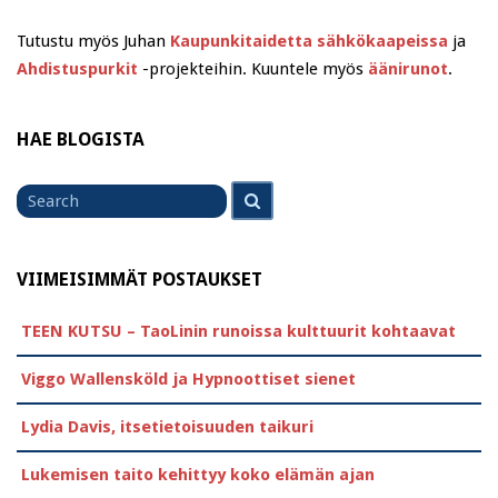
Tutustu myös Juhan
Kaupunkitaidetta sähkökaapeissa
ja
Ahdistuspurkit
-projekteihin. Kuuntele myös
äänirunot
.
HAE BLOGISTA
Search
Search
for
VIIMEISIMMÄT POSTAUKSET
TEEN KUTSU – TaoLinin runoissa kulttuurit kohtaavat
Viggo Wallensköld ja Hypnoottiset sienet
Lydia Davis, itsetietoisuuden taikuri
Lukemisen taito kehittyy koko elämän ajan