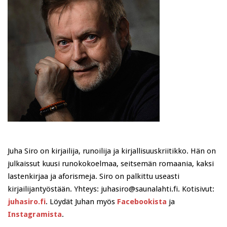
Juha Siro on kirjailija, runoilija ja kirjallisuuskriitikko. Hän on
julkaissut kuusi runokokoelmaa, seitsemän romaania, kaksi
lastenkirjaa ja aforismeja. Siro on palkittu useasti
kirjailijantyöstään. Yhteys: juhasiro@saunalahti.fi. Kotisivut:
juhasiro.fi
. Löydät Juhan myös
Facebookista
ja
Instagramista
.