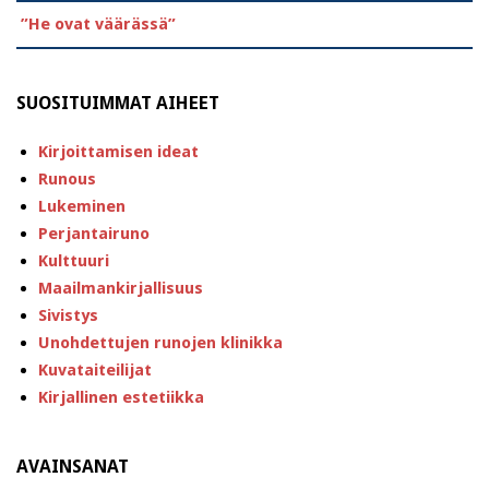
”He ovat väärässä”
SUOSITUIMMAT AIHEET
Kirjoittamisen ideat
Runous
Lukeminen
Perjantairuno
Kulttuuri
Maailmankirjallisuus
Sivistys
Unohdettujen runojen klinikka
Kuvataiteilijat
Kirjallinen estetiikka
AVAINSANAT