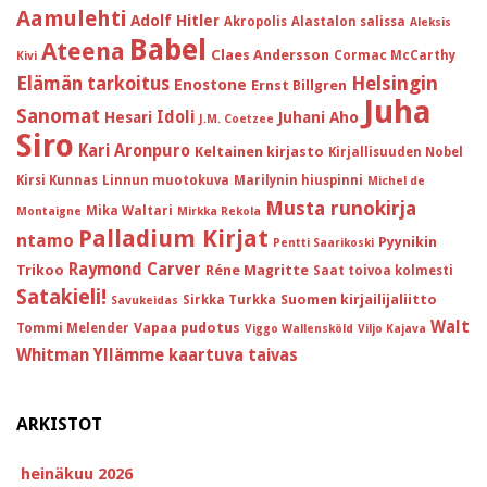
Aamulehti
Adolf Hitler
Akropolis
Alastalon salissa
Aleksis
Babel
Ateena
Claes Andersson
Cormac McCarthy
Kivi
Helsingin
Elämän tarkoitus
Enostone
Ernst Billgren
Juha
Sanomat
Idoli
Hesari
Juhani Aho
J.M. Coetzee
Siro
Kari Aronpuro
Keltainen kirjasto
Kirjallisuuden Nobel
Kirsi Kunnas
Linnun muotokuva
Marilynin hiuspinni
Michel de
Musta runokirja
Mika Waltari
Montaigne
Mirkka Rekola
Palladium Kirjat
ntamo
Pyynikin
Pentti Saarikoski
Raymond Carver
Trikoo
Réne Magritte
Saat toivoa kolmesti
Satakieli!
Suomen kirjailijaliitto
Sirkka Turkka
Savukeidas
Walt
Vapaa pudotus
Tommi Melender
Viggo Wallensköld
Viljo Kajava
Whitman
Yllämme kaartuva taivas
ARKISTOT
heinäkuu 2026