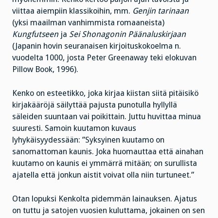
viittaa aiempiin klassikoihin, mm.
Genjin tarinaan
(yksi maailman vanhimmista romaaneista)
Kungfutseen
ja
Sei Shonagonin Päänaluskirjaan
(Japanin hovin seuranaisen kirjoituskokoelma n.
vuodelta 1000, josta Peter Greenaway teki elokuvan
Pillow Book, 1996).
Kenko on esteetikko, joka kirjaa kiistan siitä pitäisikö
kirjakääröjä säilyttää pajusta punotulla hyllyllä
säleiden suuntaan vai poikittain. Juttu huvittaa minua
suuresti. Samoin kuutamon kuvaus
lyhykäisyydessään: ”Syksyinen kuutamo on
sanomattoman kaunis. Joka huomauttaa että ainahan
kuutamo on kaunis ei ymmärrä mitään; on surullista
ajatella että jonkun aistit voivat olla niin turtuneet.”
Otan lopuksi Kenkolta pidemmän lainauksen. Ajatus
on tuttu ja satojen vuosien kuluttama, jokainen on sen