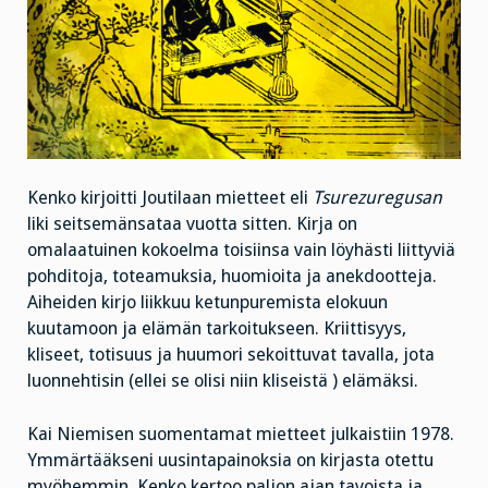
Kenko kirjoitti Joutilaan mietteet eli
Tsurezuregusan
liki seitsemänsataa vuotta sitten. Kirja on
omalaatuinen kokoelma toisiinsa vain löyhästi liittyviä
pohditoja, toteamuksia, huomioita ja anekdootteja.
Aiheiden kirjo liikkuu ketunpuremista elokuun
kuutamoon ja elämän tarkoitukseen. Kriittisyys,
kliseet, totisuus ja huumori sekoittuvat tavalla, jota
luonnehtisin (ellei se olisi niin kliseistä ) elämäksi.
Kai Niemisen suomentamat mietteet julkaistiin 1978.
Ymmärtääkseni uusintapainoksia on kirjasta otettu
myöhemmin. Kenko kertoo paljon ajan tavoista ja