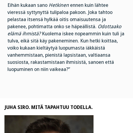
Eihän kukaan sano
Hetkinen
ennen kuin lähtee
vieressä syttynyttä tulipaloa pakoon. Joka tahtoo
pelastaa itsensä hylkää oitis omaisuutensa ja
pakenee, pohtimatta onko se häpeällistä.
Odottaako
elämä ihmistä?
Kuolema iskee nopeammin kuin tuli ja
tulva, eikä sitä käy pakeneminen. Kun hetki koittaa,
voiko kukaan kieltäytyä luopumasta iäkkäistä
vanhemmistaan, pienistä lapsistaan, valtiaansa
suosiosta, rakastamistaan ihmisistä, sanoen että
luopuminen on niin vaikeaa?”
JUHA SIRO. MITÄ TAPAHTUU TODELLA.