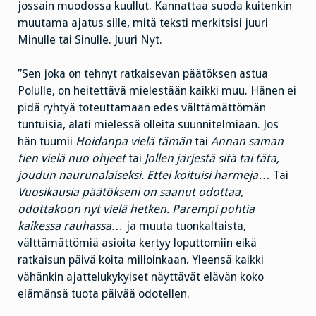
jossain muodossa kuullut. Kannattaa suoda kuitenkin
muutama ajatus sille, mitä teksti merkitsisi juuri
Minulle tai Sinulle. Juuri Nyt.
”Sen joka on tehnyt ratkaisevan päätöksen astua
Polulle, on heitettävä mielestään kaikki muu. Hänen ei
pidä ryhtyä toteuttamaan edes välttämättömän
tuntuisia, alati mielessä olleita suunnitelmiaan. Jos
hän tuumii
Hoidanpa vielä tämän
tai
Annan saman
tien vielä nuo ohjeet
tai
Jollen järjestä sitä tai tätä,
joudun naurunalaiseksi. Ettei koituisi harmeja
… Tai
Vuosikausia päätökseni on saanut odottaa,
odottakoon nyt vielä hetken. Parempi pohtia
kaikessa rauhassa…
ja muuta tuonkaltaista,
välttämättömiä asioita kertyy loputtomiin eikä
ratkaisun päivä koita milloinkaan. Yleensä kaikki
vähänkin ajattelukykyiset näyttävät elävän koko
elämänsä tuota päivää odotellen.