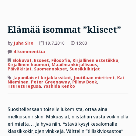
Elämää isommat ”kliseet”
by
Juha Siro
19.7.2010
15:03
artikkeliin
4 kommenttia
Elämää
isommat
Elokuvat
,
Esseet
,
Filosofia
,
Kirjallinen estetiikka
,
”kliseet”
Kirjallinen huumori
,
Maailmankirjallisuus
,
Päiväkirjat
,
Suomennokset
,
Suosikkikirjat
Japanilaiset kirjaklassikot
,
Joutilaan mietteet
,
Kai
Nieminen
,
Peter Greenaway
,
Pillow Book
,
Tsurezuregusa
,
Yoshida Kenko
Suositellessaan toiselle lukemista, ottaa aina
melkoisen riskin. Makuasiat, niistähän vasta voikin olla
eri mieltä… Ja hyvä niin. Ystävä kysyi kesälomalle
klassikkokirjojen vinkkejä. Välttelin ”tiiliskiviosastoa”