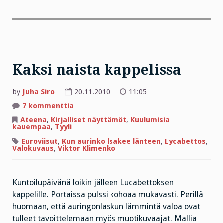
Kaksi naista kappelissa
by
Juha Siro
20.11.2010
11:05
artikkeliin
7 kommenttia
Kaksi
naista
Ateena
,
Kirjalliset näyttämöt
,
Kuulumisia
kappelissa
kauempaa
,
Tyyli
Euroviisut
,
Kun aurinko lsakee länteen
,
Lycabettos
,
Valokuvaus
,
Viktor Klimenko
Kuntoilupäivänä loikin jälleen Lucabettoksen
kappelille. Portaissa pulssi kohoaa mukavasti. Perillä
huomaan, että auringonlaskun lämmintä valoa ovat
tulleet tavoittelemaan myös muotikuvaajat. Mallia