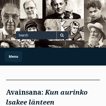
Skip
to
content
Search
for
Search
Menu
Avainsana:
Kun aurinko
lsakee länteen