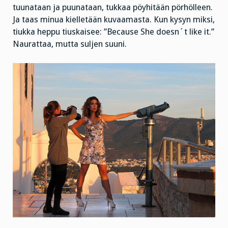
tuunataan ja puunataan, tukkaa pöyhitään pörhölleen.
Ja taas minua kielletään kuvaamasta. Kun kysyn miksi,
tiukka heppu tiuskaisee: ”Because She doesn´t like it.”
Naurattaa, mutta suljen suuni.