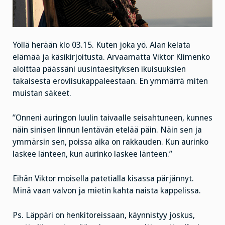
Yöllä herään klo 03.15. Kuten joka yö. Alan kelata
elämää ja käsikirjoitusta. Arvaamatta Viktor Klimenko
aloittaa päässäni uusintaesityksen ikuisuuksien
takaisesta eroviisukappaleestaan. En ymmärrä miten
muistan säkeet.
”Onneni auringon luulin taivaalle seisahtuneen, kunnes
näin sinisen linnun lentävän etelää päin. Näin sen ja
ymmärsin sen, poissa aika on rakkauden. Kun aurinko
laskee länteen, kun aurinko laskee länteen.”
Eihän Viktor moisella patetialla kisassa pärjännyt.
Minä vaan valvon ja mietin kahta naista kappelissa.
Ps. Läppäri on henkitoreissaan, käynnistyy joskus,