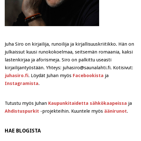
Juha Siro on kirjailija, runoilija ja kirjallisuuskriitikko. Hän on
julkaissut kuusi runokokoelmaa, seitsemän romaania, kaksi
lastenkirjaa ja aforismeja. Siro on palkittu useasti
kirjailijantyöstään. Yhteys: juhasiro@saunalahti.fi. Kotisivut:
juhasiro.fi
. Löydät Juhan myös
Facebookista
ja
Instagramista
.
Tutustu myös Juhan
Kaupunkitaidetta sähkökaapeissa
ja
Ahdistuspurkit
-projekteihin. Kuuntele myös
äänirunot
.
HAE BLOGISTA