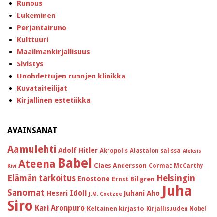
Runous
Lukeminen
Perjantairuno
Kulttuuri
Maailmankirjallisuus
Sivistys
Unohdettujen runojen klinikka
Kuvataiteilijat
Kirjallinen estetiikka
AVAINSANAT
Aamulehti
Adolf Hitler
Akropolis
Alastalon salissa
Aleksis
Babel
Ateena
Claes Andersson
Cormac McCarthy
Kivi
Helsingin
Elämän tarkoitus
Enostone
Ernst Billgren
Juha
Sanomat
Idoli
Hesari
Juhani Aho
J.M. Coetzee
Siro
Kari Aronpuro
Keltainen kirjasto
Kirjallisuuden Nobel