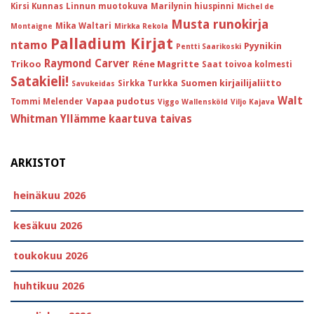
Kirsi Kunnas
Linnun muotokuva
Marilynin hiuspinni
Michel de
Musta runokirja
Mika Waltari
Montaigne
Mirkka Rekola
Palladium Kirjat
ntamo
Pyynikin
Pentti Saarikoski
Raymond Carver
Trikoo
Réne Magritte
Saat toivoa kolmesti
Satakieli!
Suomen kirjailijaliitto
Sirkka Turkka
Savukeidas
Walt
Vapaa pudotus
Tommi Melender
Viggo Wallensköld
Viljo Kajava
Whitman
Yllämme kaartuva taivas
ARKISTOT
heinäkuu 2026
kesäkuu 2026
toukokuu 2026
huhtikuu 2026