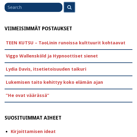
Search
Search
for
VIIMEISIMMÄT POSTAUKSET
TEEN KUTSU – TaoLinin runoissa kulttuurit kohtaavat
Viggo Wallensköld ja Hypnoottiset sienet
Lydia Davis, itsetietoisuuden taikuri
Lukemisen taito kehittyy koko elämän ajan
”He ovat väärässä”
SUOSITUIMMAT AIHEET
Kirjoittamisen ideat